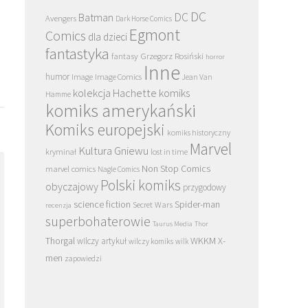
DC
DC
Batman
Avengers
Dark Horse Comics
Egmont
Comics
dla dzieci
fantastyka
Grzegorz Rosiński
fantasy
horror
Inne
humor
Image
Image Comics
Jean Van
kolekcja Hachette
komiks
Hamme
komiks amerykański
Komiks europejski
komiks historyczny
Marvel
Kultura Gniewu
kryminał
lost in time
Non Stop Comics
marvel comics
Nagle Comics
Polski komiks
obyczajowy
przygodowy
science fiction
Spider-man
Secret Wars
recenzja
superbohaterowie
Taurus Media
Thor
Thorgal
WKKM
X-
wilczy artykuł
wilczy komiks
wilk
men
zapowiedzi