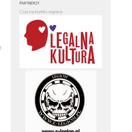
PARTNERZY
Czas na komiks wspiera:
t