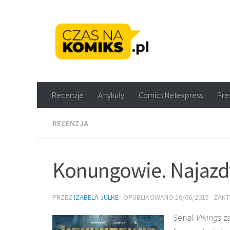
Skip to content
Recenzje komiksów M
Recenzje
Artykuły
Comics Netexpress
Pre
RECENZJA
Konungowie. Najazd
PRZEZ
IZABELA JULKE
· OPUBLIKOWANO
16/06/2015
· ZAK
Serial
Vikings
za