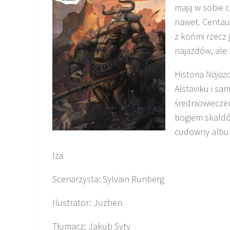
mają w sobie c
nawet. Centaur
z końmi rzecz 
najazdów, ale 
Historia
Najaz
Alstaviku i sa
średniowiecze
bogiem skaldów
cudowny albu
Iza
Scenarzysta: Sylvain Runberg
Ilustrator: Juzhen
Tłumacz: Jakub Syty