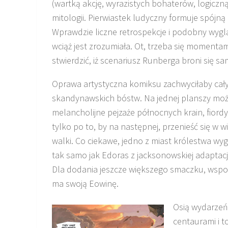
(wartką akcję, wyrazistych bohaterów, logiczn
mitologii. Pierwiastek ludyczny formuje spójną 
Wprawdzie liczne retrospekcje i podobny wyglą
wciąż jest zrozumiała. Ot, trzeba się momenta
stwierdzić, iż scenariusz Runberga broni się sa
Oprawa artystyczna komiksu zachwyciłaby cał
skandynawskich bóstw. Na jednej planszy mo
melancholijne pejzaże północnych krain, fiordy,
tylko po to, by na następnej, przenieść się w wi
walki. Co ciekawe, jedno z miast królestwa wy
tak samo jak Edoras z jacksonowskiej adaptacj
Dla dodania jeszcze większego smaczku, wspo
ma swoją Eowinę.
Osią wydarzeń 
centaurami i t