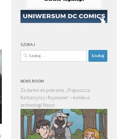
SZUKAJ
Szukaj:
NEWS ROOM
Za darmo do pobrania: „Prapuszcza.
Barbarzyńcy i Rzymianie” – komiks o
archeologii Mazur
y