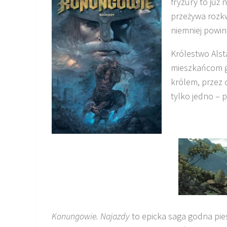
fryzury to już
przeżywa rozk
niemniej powin
Królestwo Alst
mieszkańcom gr
królem, przez 
tylko jedno – p
Konungowie. Najazdy
to epicka saga godna pie