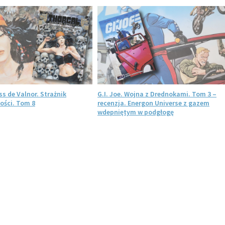
ss de Valnor. Strażnik
G.I. Joe. Wojna z Drednokami. Tom 3 –
ości. Tom 8
recenzja. Energon Universe z gazem
wdepniętym w podgłogę