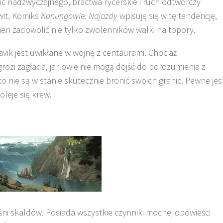
 nic nadzwyczajnego, bractwa rycerskie i ruch odtwórczy
wit. Komiks
Konungowie. Najazdy
wpisuję się w tę tendencję,
ien zadowolić nie tylko zwolenników walki na topory.
avik jest uwikłane w wojnę z centaurami. Chociaż
ozi zagłada, jarlowie nie mogą dojść do porozumienia z
co nie są w stanie skutecznie bronić swoich granic. Pewne jes
oleje się krew.
śni skaldów. Posiada wszystkie czynniki mocnej opowieści