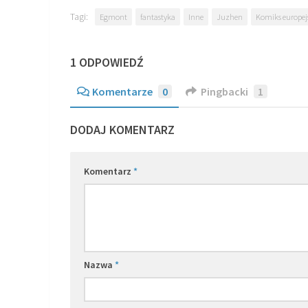
Tagi:
Egmont
fantastyka
Inne
Juzhen
Komiks europej
1 ODPOWIEDŹ
Komentarze
0
Pingbacki
1
DODAJ KOMENTARZ
Komentarz
*
Nazwa
*