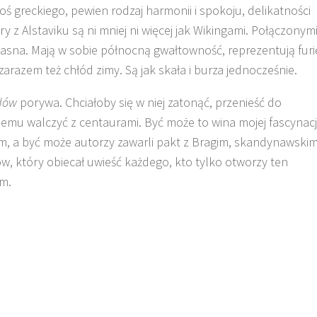
oś greckiego, pewien rodzaj harmonii i spokoju, delikatności
y z Alstaviku są ni mniej ni więcej jak Wikingami. Połączonym
jasna. Mają w sobie północną gwałtowność, reprezentują furi
zarazem też chłód zimy. Są jak skała i burza jednocześnie.
dów
porywa. Chciałoby się w niej zatonąć, przenieść do
memu walczyć z centaurami. Być może to wina mojej fascynacj
m, a być może autorzy zawarli pakt z Bragim, skandynawski
, który obiecał uwieść każdego, kto tylko otworzy ten
m.