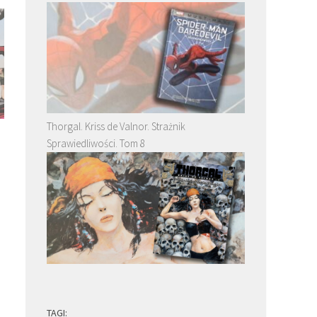
Thorgal. Kriss de Valnor. Strażnik
Smarkula. California Screaming. Tom 2 –
Cauchon albo człowiek któ
Sprawiedliwości. Tom 8
recenzja. Nie Scott Pilgrim, a intryga
Joannę d’Arc
wciąż przyciąga
TAGI: