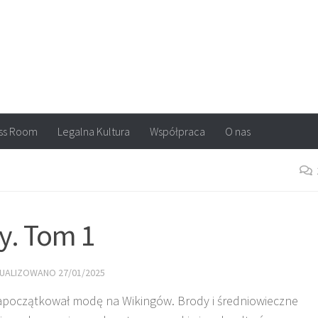
arvel, DC Comics, Image, newsy, konkursy. Wszystko o komiksach
ss Room
Legalna Kultura
Współpraca
O nas
y. Tom 1
TUALIZOWANO
27/01/2025
początkował modę na Wikingów. Brody i średniowieczne