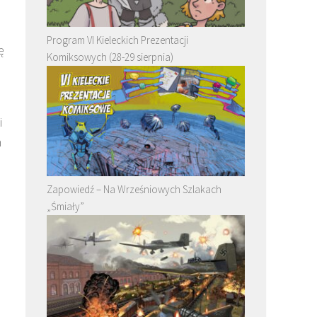
i
Program VI Kieleckich Prezentacji
ę
Komiksowych (28-29 sierpnia)
i
m
Zapowiedź – Na Wrześniowych Szlakach
„Śmiały”