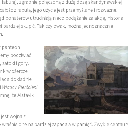
ą fabułę), zgrabnie połączoną z dużą dozą skandynawskiej
całość z fabułą, jego użycie jest przemyślane i rozważne.
d bohaterów utrudniają nieco podążanie za akcją, historia
mi bardziej skupić. Tak czy owak, można jednoznacznie
m.
y panteon
żemy podziwiać
 zatoki i góry,
r krwiożerczej
gląda dokładnie
i
Władcy Pierścieni
.
mnę, że Alstavik
jest wojna z
o właśnie one najbardziej zapadają w pamięć. Zwykle centaur