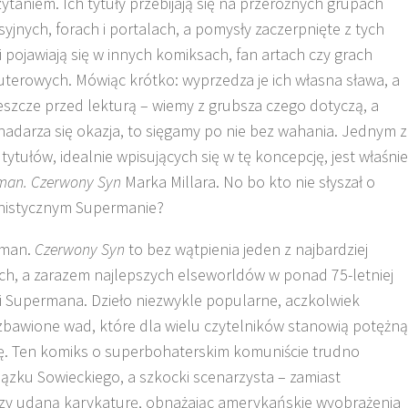
ytaniem. Ich tytuły przebijają się na przeróżnych grupach
yjnych, forach i portalach, a pomysły zaczerpnięte z tych
ii pojawiają się w innych komiksach, fan artach czy grach
terowych. Mówiąc krótko: wyprzedza je ich własna sława, a
eszcze przed lekturą – wiemy z grubsza czego dotyczą, a
nadarza się okazja, to sięgamy po nie bez wahania. Jednym z
 tytułów, idealnie wpisujących się w tę koncepcję, jest właśnie
man. Czerwony Syn
Marka Millara. No bo kto nie słyszał o
istycznym Supermanie?
rman.
Czerwony Syn
to bez wątpienia jeden z najbardziej
ch, a zarazem najlepszych elseworldów w ponad 75-letniej
ii Supermana. Dzieło niezwykle popularne, aczkolwiek
zbawione wad, które dla wielu czytelników stanowią potężną
rę. Ten komiks o superbohaterskim komuniście trudno
ązku Sowieckiego, a szkocki scenarzysta – zamiast
y udaną karykaturę, obnażając amerykańskie wyobrażenia