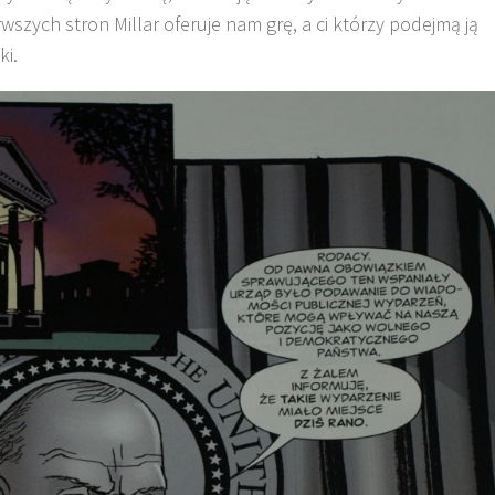
wszych stron Millar oferuje nam grę, a ci którzy podejmą ją
ki.