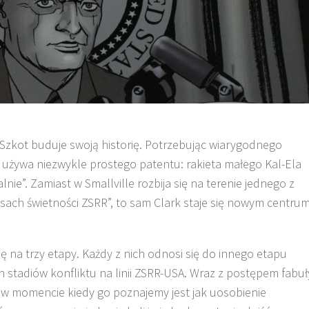
Szkot buduje swoją historię. Potrzebując wiarygodnego
żywa niezwykle prostego patentu: rakieta małego Kal-Ela
nie”. Zamiast w Smallville rozbija się na terenie jednego z
zasach świetności ZSRR”, to sam Clark staje się nowym centru
torię na trzy etapy. Każdy z nich odnosi się do innego etapu
h stadiów konfliktu na linii ZSRR-USA. Wraz z postępem fabuł
że w momencie kiedy go poznajemy jest jak uosobienie