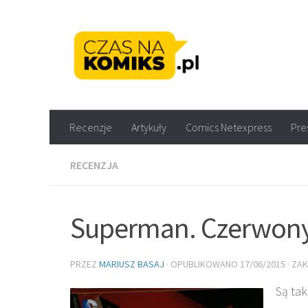
Skip to content
Recenzje komiksów M
Recenzje
Artykuły
Comics Netexpress
Pre
RECENZJA
Superman. Czerwon
PRZEZ
MARIUSZ BASAJ
· OPUBLIKOWANO
17/06/2015
· ZA
Są tak