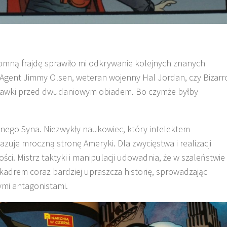
omną frajdę sprawiło mi odkrywanie kolejnych znanych
Agent Jimmy Olsen, weteran wojenny Hal Jordan, czy Bizarr
ystawki przed dwudaniowym obiadem. Bo czymże byłby
onego Syna. Niezwykły naukowiec, który intelektem
zuje mroczną stronę Ameryki. Dla zwycięstwa i realizacji
ości. Mistrz taktyki i manipulacji udowadnia, że w szaleństwie
 kadrem coraz bardziej upraszcza historię, sprowadzając
mi antagonistami.