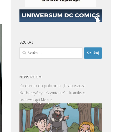
SZUKAJ
Szukaj:
NEWS ROOM
Za darmo do pobrania: „Prapuszcza.
Barbarzyńcy i Rzymianie” – komiks o
archeologii Mazur