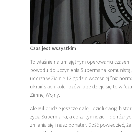
Czas jest wszystkim
To właśnie na umiejętnym operowaniu czasem 
powodu do uczynienia Supermana komunistą, u
uderza w Ziemię 12 godzin wcześniej ”niż normal
ukraińskich kołchozów, a że dzieje się to w ”c
Zimnej Wojny.
Ale Miller idzie jeszcze dalej i dzieli swoją his
życia Supermana, a co za tym idzie – do różnyc
zmienia się i nasz bohater. Dość powiedzieć, 