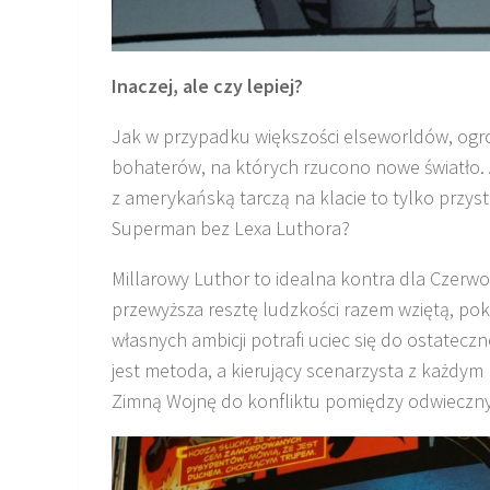
Inaczej, ale czy lepiej?
Jak w przypadku większości elseworldów, ogr
bohaterów, na których rzucono nowe światło. 
z amerykańską tarczą na klacie to tylko prz
Superman bez Lexa Luthora?
Millarowy Luthor to idealna kontra dla Czerw
przewyższa resztę ludzkości razem wziętą, poka
własnych ambicji potrafi uciec się do ostateczn
jest metoda, a kierujący scenarzysta z każdym
Zimną Wojnę do konfliktu pomiędzy odwieczny