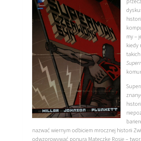
przecz
dyskus
histor
kompu
my – j
kiedy 
takich
Super
komun
Supe
znany
histor
niepo
barie
nazwać wiernym odbiciem mrocznej historii Zwi
odwzorowywać ponurą Mateczkę Rosję – tworz