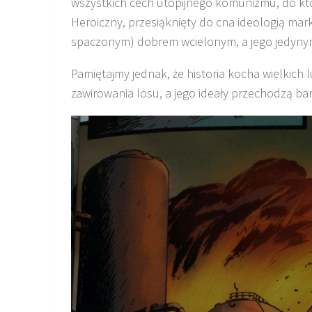
wszystkich cech utopijnego komunizmu, do które
Heroiczny, przesiąknięty do cna ideologią mark
spaczonym) dobrem wcielonym, a jego jedyny
Pamiętajmy jednak, że historia kocha wielkich l
zawirowania losu, a jego ideały przechodzą ba