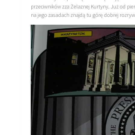
przeciwników zza Żelaznej Kurtyny. Już od pier
na jego zasadach znajdą tu górę dobrej rozryw