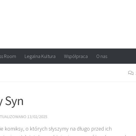
arvel, DC Comics, Image, newsy, konkursy. Wszystko o komiksach
ss Room
Legalna Kultura
Współpraca
O nas
y Syn
KTUALIZOWANO
13/02/2025
ie komiksy, o których słyszymy na długo przed ich