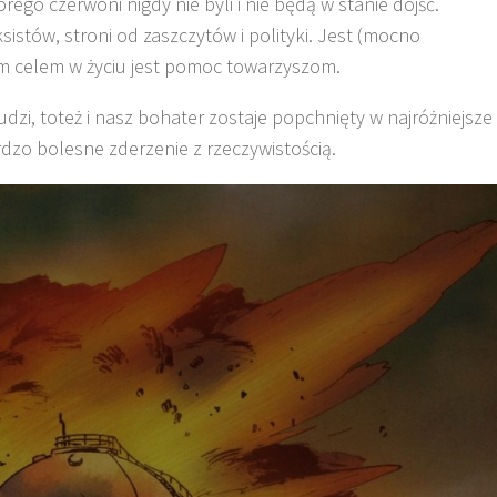
go czerwoni nigdy nie byli i nie będą w stanie dojść.
sistów, stroni od zaszczytów i polityki. Jest (mocno
m celem w życiu jest pomoc towarzyszom.
udzi, toteż i nasz bohater zostaje popchnięty w najróżniejsze
rdzo bolesne zderzenie z rzeczywistością.