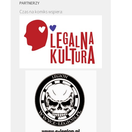
PARTNERZY
Czas na komiks wspiera: