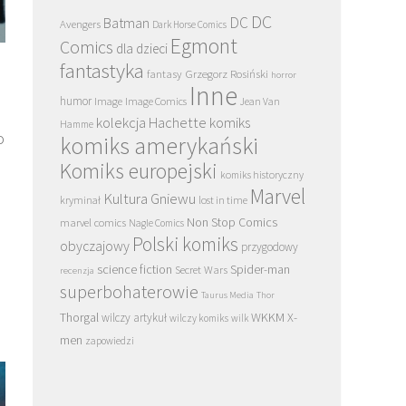
DC
DC
Batman
Avengers
Dark Horse Comics
Egmont
Comics
dla dzieci
fantastyka
Grzegorz Rosiński
fantasy
horror
Inne
humor
Image
Image Comics
Jean Van
kolekcja Hachette
komiks
Hamme
o
komiks amerykański
Komiks europejski
komiks historyczny
Marvel
Kultura Gniewu
kryminał
lost in time
Non Stop Comics
marvel comics
Nagle Comics
Polski komiks
obyczajowy
przygodowy
science fiction
Spider-man
Secret Wars
recenzja
superbohaterowie
Taurus Media
Thor
Thorgal
WKKM
X-
wilczy artykuł
wilczy komiks
wilk
men
zapowiedzi