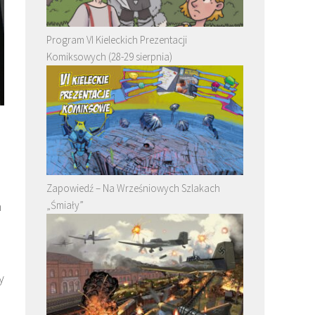
Program VI Kieleckich Prezentacji
Komiksowych (28-29 sierpnia)
Zapowiedź – Na Wrześniowych Szlakach
„Śmiały”
m
y