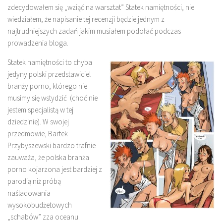
zdecydowałem się „wziąć na warsztat” Statek namiętności, nie
wiedziałem, że napisanie tej recenzji będzie jednym z
najtrudniejszych zadań jakim musiałem podołać podczas
prowadzenia bloga.
Statek namiętności to chyba
jedyny polski przedstawiciel
branży porno, którego nie
musimy się wstydzić (choć nie
jestem specjalistą w tej
dziedzinie). W swojej
przedmowie, Bartek
Przybyszewski bardzo trafnie
zauważa, że polska branża
porno kojarzona jest bardziej z
parodią niż próbą
naśladowania
wysokobudżetowych
„schabów” zza oceanu.