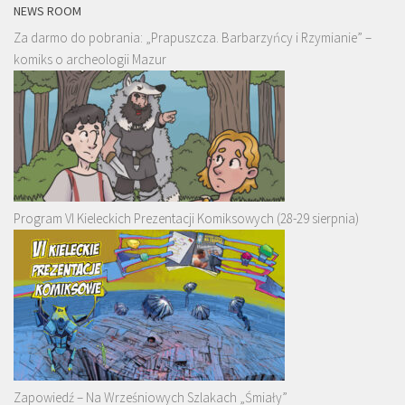
NEWS ROOM
Za darmo do pobrania: „Prapuszcza. Barbarzyńcy i Rzymianie” –
komiks o archeologii Mazur
Program VI Kieleckich Prezentacji Komiksowych (28-29 sierpnia)
Zapowiedź – Na Wrześniowych Szlakach „Śmiały”