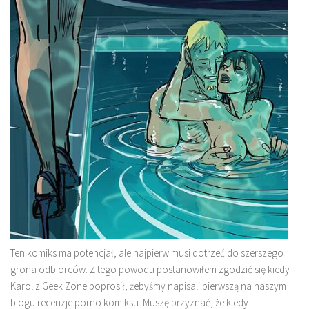
Ten komiks ma potencjał, ale najpierw musi dotrzeć do szerszego
grona odbiorców. Z tego powodu postanowiłem zgodzić się kiedy
Karol z Geek Zone poprosił, żebyśmy napisali pierwszą na naszym
blogu recenzje porno komiksu. Muszę przyznać, że kiedy