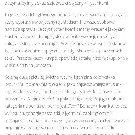
otrzymalibyśmy pokaz slajdów z erotycznymi rysunkami.
To głównie zaleta głównego bohatera, niejakiego Stana, fotografa,
który wybrał się w bajeczny rejs statkiem. Pierwszoosobowa
narracja sprawia, że czytając ten komiks mamy wrażenie jakbyśmy
słuchali opowieści kumpla, który wrócił z wakacji, na których
zaliczał jedną laskę po drugiej. Wydaje mi się, że właśnie to stanowi
świetne uzasadnienie spłycenia fabuły i skupienia się na scenach
seksu. Przecież każdy kumpel opowiadając taką historię skupiłby się
właśnie na tych „wątkach”.
Kolejną dużą zaletą są świetne rysunki i genialna kolorystyka.
Rysunki Au można śmiało określić jako najseksowniejsze rysunki
kobiet jakie wyszyły spod ręki polskiego rysownika! Obserwując
poczynania Au śmiało można pokusić się o tezę, że jego ulubioną
kategorią na portalach porno jest „Teen”. Bohaterki komiksu to bez
wyjątku długonogie nastolatki, z jędrnymi, zaokrąglonymi i
odstającymi piersiami o uroczych, przyozdobionych młodzieńczymi
piegami twarzach z szerokim, śnieżnobiałym uśmiechem. Nie
zastanawiałem się nad tym długo, ale wydaje mi się, że do anatomii