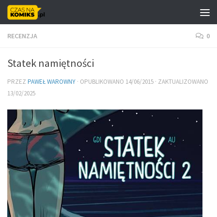
Skip to content
RECENZJA
0
Statek namiętności
PRZEZ
PAWEŁ WAROWNY
· OPUBLIKOWANO
14/06/2015
· ZAKTUALIZOWANO
13/02/2025