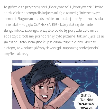
To głównie za przyczyną serii „Podrywacze” i „Podrywaczki”, które
bardziej niż z pornografią kojarzą mi się z komedią i internetowymi
memami. Flagowym przedstawicielem polskiej branży porno jest dla
mnie tekst – Pogięło Cię? HERBATKI?! – który stał się elementem
slangu młodzieżowego. Wszystko co do tej pory zdarzyło mi się
zobaczyć z rodzimej pornobranży było przaśne i tak żenujące, że aż
śmieszne. Statek namiętności jest jednak zupełnie inny. Może to
dlatego, że w rolach głównych wystąpili naprawdę profesjonalni,
zmyśleni aktorzy.