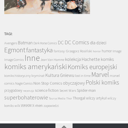
TAGI:
DC Comics
DC
Batman
dla dzieci
Avengers
Dark Horse Comics
Egmont
fantastyka
Grzegorz Rosiński
humor
fantasy
Image
horror
Inne
kolekcja Hachette
komiks
Image Comics
Jean Van Hamme
komiks amerykański
Komiks europejski
Marvel
Kultura Gniewu
komiks historyczny
kryminał
lost in time
marvel
Polski komiks
obyczajowy
Non Stop Comics
comics
Nagle Comics
science fiction
Spider-man
przygodowy
Secret Wars
recenzja
superbohaterowie
Thorgal
wilczy artykuł
wilczy
Taurus Media
Thor
WKKM
X-men
komiks
wilk
zapowiedzi