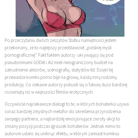
Po przeczytaniu dwóch zeszytów Statku namiętności jestem
przekonany, że to najlepszy przedstawiciel „polskiej myśli
pornograficznej”. Fakt faktem autorzy ukrywający się pod
pseudonimami GODAI i AU mieli nieograniczony budżet na
zatrudnienie aktorów, scenografię, statystów itd. Dzięki tej
przewadze komiks porno bije na głowę, każdą inną rodzimą
produkcję. Co ciekawe autorzy pokusili się o fabułę dużo bardziej
rozwiniętą niż w większości filmów erotycznych.
Oczywiście najciekawsze dialogi to te, w których bohaterka używa
coraz bardziej zmyślnych metafor do określenia przyrodzenia
swojego partnera, a najbardziej emocjonujące zwroty akcji to
zmiany pozycji podczas igraszek bohaterów. Jednak mimo to
autorom udało się uniknąć efektu, w którym zamiast komiksu