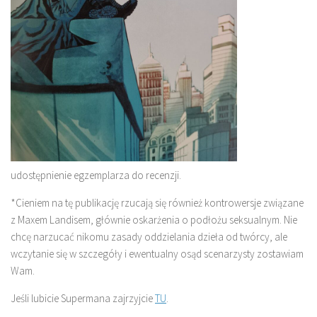
udostępnienie egzemplarza do recenzji.
*Cieniem na tę publikację rzucają się również kontrowersje związane
z Maxem Landisem, głównie oskarżenia o podłożu seksualnym. Nie
chcę narzucać nikomu zasady oddzielania dzieła od twórcy, ale
wczytanie się w szczegóły i ewentualny osąd scenarzysty zostawiam
Wam.
Jeśli lubicie Supermana zajrzyjcie
TU
.