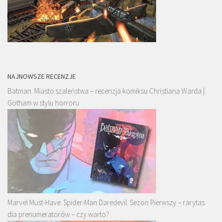
NAJNOWSZE RECENZJE
Batman. Miasto szaleństwa – recenzja komiksu Christiana Warda |
Gotham w stylu horroru
Marvel Must-Have: Spider-Man Daredevil. Sezon Pierwszy – rarytas
dla prenumeratorów – czy warto?