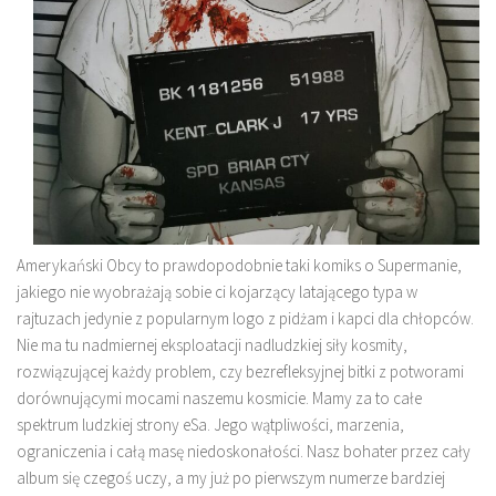
Amerykański Obcy to prawdopodobnie taki komiks o Supermanie,
jakiego nie wyobrażają sobie ci kojarzący latającego typa w
rajtuzach jedynie z popularnym logo z pidżam i kapci dla chłopców.
Nie ma tu nadmiernej eksploatacji nadludzkiej siły kosmity,
rozwiązującej każdy problem, czy bezrefleksyjnej bitki z potworami
dorównującymi mocami naszemu kosmicie. Mamy za to całe
spektrum ludzkiej strony eSa. Jego wątpliwości, marzenia,
ograniczenia i całą masę niedoskonałości. Nasz bohater przez cały
album się czegoś uczy, a my już po pierwszym numerze bardziej