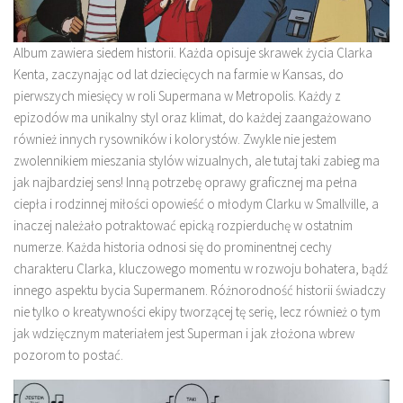
Album zawiera siedem historii. Każda opisuje skrawek życia Clarka
Kenta, zaczynając od lat dziecięcych na farmie w Kansas, do
pierwszych miesięcy w roli Supermana w Metropolis. Każdy z
epizodów ma unikalny styl oraz klimat, do każdej zaangażowano
również innych rysowników i kolorystów. Zwykle nie jestem
zwolennikiem mieszania stylów wizualnych, ale tutaj taki zabieg ma
jak najbardziej sens! Inną potrzebę oprawy graficznej ma pełna
ciepła i rodzinnej miłości opowieść o młodym Clarku w Smallville, a
inaczej należało potraktować epicką rozpierduchę w ostatnim
numerze. Każda historia odnosi się do prominentnej cechy
charakteru Clarka, kluczowego momentu w rozwoju bohatera, bądź
innego aspektu bycia Supermanem. Różnorodność historii świadczy
nie tylko o kreatywności ekipy tworzącej tę serię, lecz również o tym
jak wdzięcznym materiałem jest Superman i jak złożona wbrew
pozorom to postać.