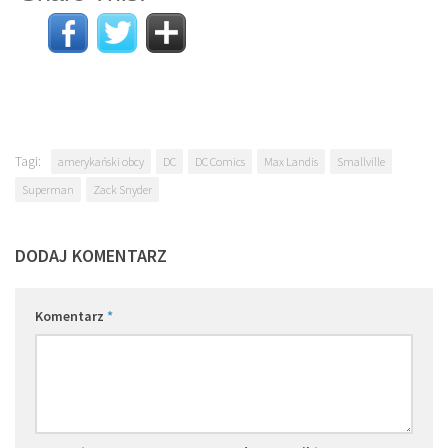
Tagi:
amerykański obcy
DC
DC Comics
Max Landis
Smallville
Superman
Zack Snyder
DODAJ KOMENTARZ
Komentarz
*