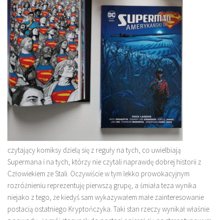
czytający komiksy dzielą się z reguły na tych, co uwielbiają
Supermana i na tych, którzy nie czytali naprawdę dobrej historii z
Człowiekiem ze Stali. Oczywiście w tym lekko prowokacyjnym
rozróżnieniu reprezentuję pierwszą grupę, a śmiała teza wynika
niejako z tego, że kiedyś sam wykazywałem małe zainteresowanie
postacią ostatniego Kryptończyka. Taki stan rzeczy wynikał właśnie