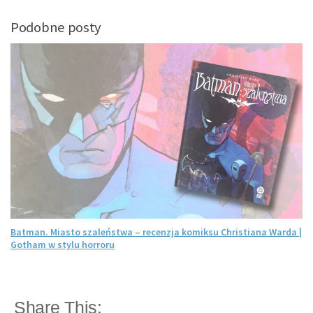
Podobne posty
Batman. Miasto szaleństwa – recenzja komiksu Christiana Warda |
Gotham w stylu horroru
Share This: