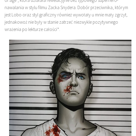
of age”, która działała rewelacyjnie bez typowego superhero-
nawalania w stylu filmu Zacka Snydera. Dobór przeciwnika, którym
jest Lobo oraz styl graficzny również wywołały u mnie mały zgrzyt,
jednakowoż nie były w stanie zatrzeć niezwykle pozytywnego
wrażenia po lekturze całości*.