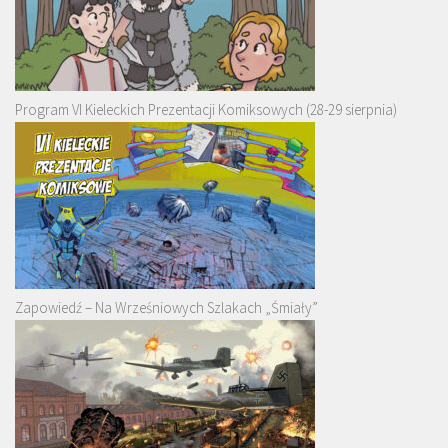
Program VI Kieleckich Prezentacji Komiksowych (28-29 sierpnia)
Zapowiedź – Na Wrześniowych Szlakach „Śmiały”