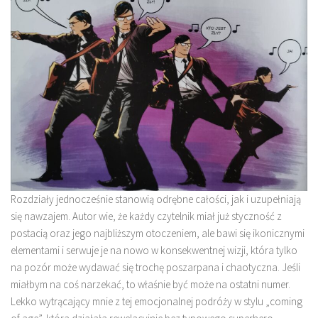
Rozdziały jednocześnie stanowią odrębne całości, jak i uzupełniają
się nawzajem. Autor wie, że każdy czytelnik miał już styczność z
postacią oraz jego najbliższym otoczeniem, ale bawi się ikonicznymi
elementami i serwuje je na nowo w konsekwentnej wizji, która tylko
na pozór może wydawać się trochę poszarpana i chaotyczna. Jeśli
miałbym na coś narzekać, to właśnie być może na ostatni numer.
Lekko wytrącający mnie z tej emocjonalnej podróży w stylu „coming