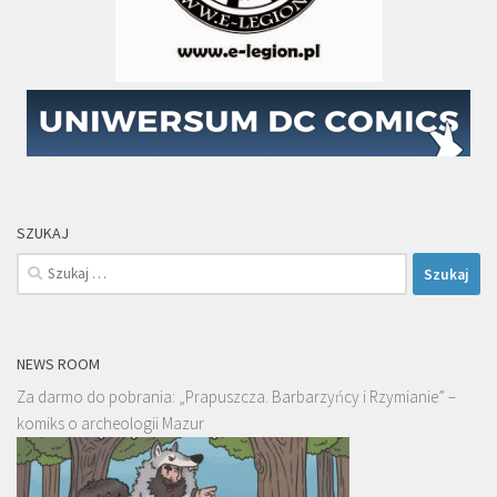
SZUKAJ
Szukaj:
NEWS ROOM
Za darmo do pobrania: „Prapuszcza. Barbarzyńcy i Rzymianie” –
komiks o archeologii Mazur