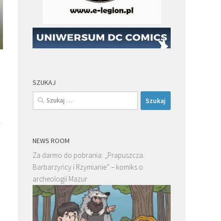
SZUKAJ
Szukaj:
y
NEWS ROOM
Za darmo do pobrania: „Prapuszcza.
Barbarzyńcy i Rzymianie” – komiks o
archeologii Mazur