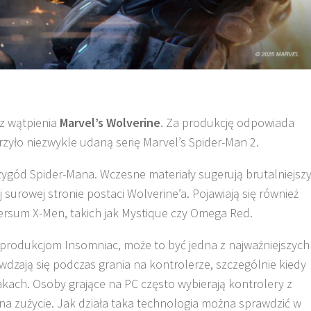
ez wątpienia
Marvel’s Wolverine
. Za produkcję odpowiada
zyło niezwykle udaną serię Marvel’s Spider-Man 2.
ygód Spider-Mana. Wczesne materiały sugerują brutalniejsz
 surowej stronie postaci Wolverine’a. Pojawiają się również
ersum X-Men, takich jak Mystique czy Omega Red.
rodukcjom Insomniac, może to być jedna z najważniejszych
awdzają się podczas grania na kontrolerze, szczególnie kiedy
akach. Osoby grające na PC często wybierają kontrolery z
 na zużycie. Jak działa taka technologia można sprawdzić w