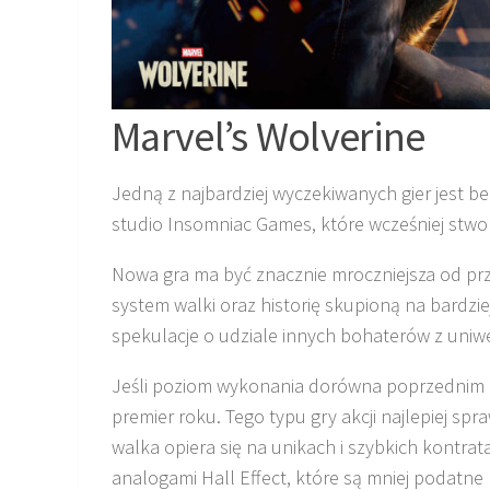
Marvel’s Wolverine
Jedną z najbardziej wyczekiwanych gier jest b
studio Insomniac Games, które wcześniej stwor
Nowa gra ma być znacznie mroczniejsza od prz
system walki oraz historię skupioną na bardziej
spekulacje o udziale innych bohaterów z uniw
Jeśli poziom wykonania dorówna poprzednim p
premier roku. Tego typu gry akcji najlepiej spr
walka opiera się na unikach i szybkich kontrat
analogami Hall Effect, które są mniej podatne