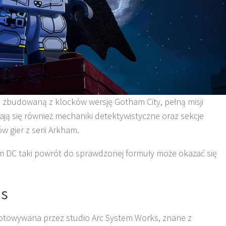
 zbudowaną z klocków wersję Gotham City, pełną misji
ją się również mechaniki detektywistyczne oraz sekcje
 gier z serii Arkham.
m DC taki powrót do sprawdzonej formuły może okazać się
ls
gotowywana przez studio Arc System Works, znane z