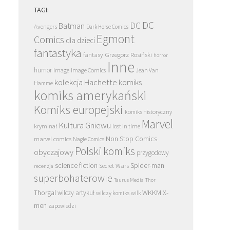
TAGI:
DC
DC
Batman
Avengers
Dark Horse Comics
Egmont
Comics
dla dzieci
fantastyka
Grzegorz Rosiński
fantasy
horror
Inne
humor
Image
Image Comics
Jean Van
kolekcja Hachette
komiks
Hamme
komiks amerykański
Komiks europejski
komiks historyczny
Marvel
Kultura Gniewu
kryminał
lost in time
Non Stop Comics
marvel comics
Nagle Comics
Polski komiks
obyczajowy
przygodowy
science fiction
Spider-man
Secret Wars
recenzja
superbohaterowie
Taurus Media
Thor
Thorgal
WKKM
X-
wilczy artykuł
wilczy komiks
wilk
men
zapowiedzi