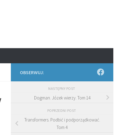
OBSERWUJ:
NASTĘPNY POST
w
Dogman. Józek wierzy. Tom 14
POPRZEDNI POST
Transformers. Podbić i podporządkować.
Tom 4