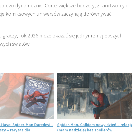
 bardzo dynamicznie. Coraz większe budżety, znani twórcy i
acje komiksowych uniwersów zaczynają dorównywać
a graczy, rok 2026 może okazać się jednym z najlepszych
wych światów.
-Have: Spider-Man Daredevil.
Spider-Man. Całkiem nowy dzień – relacj
szy – rarytas dla
(mam nadzieję) bez spoilerów