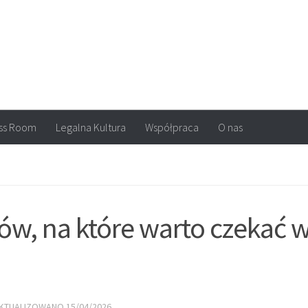
arvel, DC Comics, Image, newsy, konkursy. Wszystko o komiksach
ss Room
Legalna Kultura
Współpraca
O nas
ów, na które warto czekać 
AKTUALIZOWANO
15/04/2026