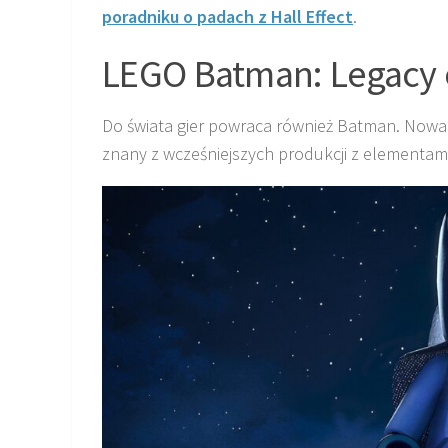
poradniku o padach z Hall Effect
.
LEGO Batman: Legacy o
Do świata gier powraca również Batman. Nowa
znany z wcześniejszych produkcji z elementam