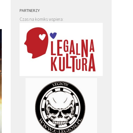
PARTNERZY
Czas na komiks wspiera: