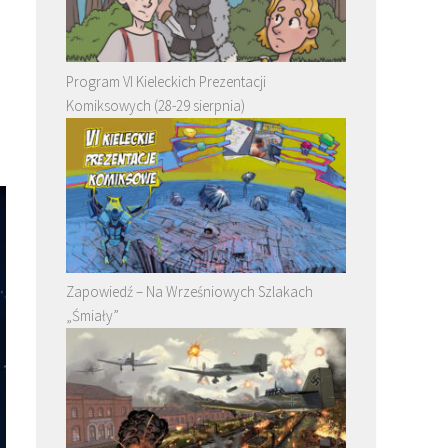
Program VI Kieleckich Prezentacji
Komiksowych (28-29 sierpnia)
Zapowiedź – Na Wrześniowych Szlakach
„Śmiały”