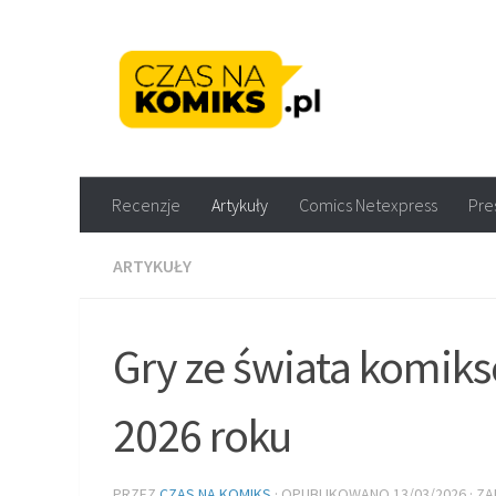
Skip to content
Recenzje komiksów M
Recenzje
Artykuły
Comics Netexpress
Pre
ARTYKUŁY
Gry ze świata komiks
2026 roku
PRZEZ
CZAS NA KOMIKS
· OPUBLIKOWANO
13/03/2026
· Z