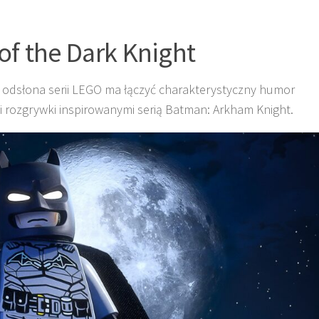
f the Dark Knight
 odsłona serii LEGO ma łączyć charakterystyczny humor
i rozgrywki inspirowanymi serią Batman: Arkham Knight.