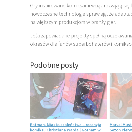
Gry inspirowane komiksami wciąż rozwijają się
nowoczesne technologie sprawiają, że adapt
największym produkcjom w branży gier.
Jeśli zapowiadane projekty spełnią oczekiwani
okresów dla fanów superbohaterów i komikso
Podobne posty
– Deadpool
Batman. Miasto szaleństwa – recenzja
Marvel Must
komiksu Christiana Warda | Gotham w
Sezon Pierw