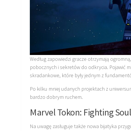
Według zapowiedzi gracze otrzymają ogromną,
pobocznych i sekretów do odkrycia. Pojawić ma
skradankowe, które były jednym z fundamentów
Po kilku mniej udanych projektach z uniwersu
bardzo dobrym ruchem.
Marvel Tokon: Fighting Sou
Na uwagę zasługuje także nowa bijatyka przy