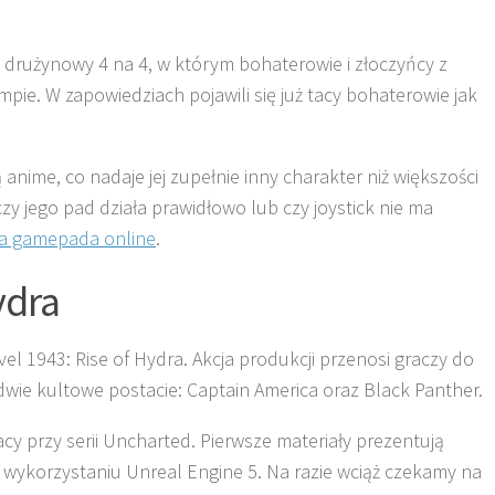
 drużynowy 4 na 4, w którym bohaterowie i złoczyńcy z
e. W zapowiedziach pojawili się już tacy bohaterowie jak
 anime, co nadaje jej zupełnie inny charakter niż większości
czy jego pad działa prawidłowo lub czy joystick nie ma
ra gamepada
o
nline
.
ydra
el 1943: Rise of Hydra. Akcja produkcji przenosi graczy do
 dwie kultowe postacie: Captain America oraz Black Panther.
acy przy serii Uncharted. Pierwsze materiały prezentują
 wykorzystaniu Unreal Engine 5. Na razie wciąż czekamy na