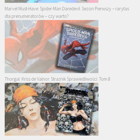
Marvel Must-Have: Spider-Man Daredevil. Sezon Pierwszy – rarytas
dla prenumeratorów – czy warto?
Thorgal. Kriss de Valnor. Strażnik Sprawiedliwości. Tom 8