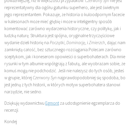
poważniejszej, niż w większości przypadków.
Czerwony Syn
nie jest
reprezentatywny dla ogółu gatunku superhero, ale jest świetnym
jego reprezentantem. Pokazuje, że historia o kuloodpornym facecie
w kalesonach może mieć głębię i może w inteligentny sposób
komentować zarówno wydarzenia historyczne, czy politykę, jak i
ludzką naturę. Struktura jest spójna, oryginalne trzyczęściowe
wydanie dzieli historię na
Początki
,
Dominację
, i
Zmierzch
, dając nam
zamkniętą całość, bez sztucznego rozciągania.Polecam zarówno
sceptykom, jak i koneserom opowieści o superbohaterach. Dla mnie
rysunki w tym albumie współgrają z fabułą, ale wyobrażam sobie, że
komuś mogą nie podchodzić. Jeśli nie należysz do tych osób, jesteś
w grupie, której
Czerwony Syn
najprawdopodobniej się spodoba, bo
jest jedną z tych historii, w których motyw superbohatera stanowi
narzędzie, nie sedno.
Dziękuję wydawnictwu
Egmont
za udostępnienie egzemplarza do
recenzji.
Kondej