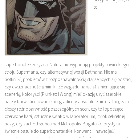
to
superbohaterszczyzna. Naturalnie wypadają projekty sowieckiego
stroju Supermana, czy alternatywnej wersji Batmana. Nie ma
potknięć, problemów z rozpoznawalnością starzejących się postaci,
czy dwuznacznością mimiki. Ze względu na wciąż zmieniającą się
scenerię, koloryści (Plunkett i Wong) mieli okazję użyć szerokiej
palety barw. Cieniowanie ani gradienty absolutnie nie drażnią, za to
cieszy różnobarwność poszczególnych scen, czy to łopoczące
czerwone flagi, sztuczne światło w laboratorium, mrok sekretnej
bazy, czy zachód słońca nad Metropolis. Bogata kolorystyka
świetnie pasuje do superbohaterskiej konwencji, nawet jeśli