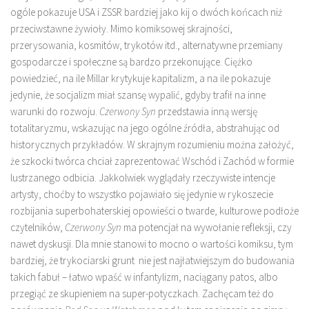
ogóle pokazuje USA i ZSSR bardziej jako kij o dwóch końcach niż
przeciwstawne żywioły. Mimo komiksowej skrajności,
przerysowania, kosmitów, trykotów itd., alternatywne przemiany
gospodarcze i społeczne są bardzo przekonujące. Ciężko
powiedzieć, na ile Millar krytykuje kapitalizm, a na ile pokazuje
jedynie, że socjalizm miał szansę wypalić, gdyby trafił na inne
warunki do rozwoju.
Czerwony Syn
przedstawia inną wersję
totalitaryzmu, wskazując na jego ogólne źródła, abstrahując od
historycznych przykładów. W skrajnym rozumieniu można założyć,
że szkocki twórca chciał zaprezentować Wschód i Zachód w formie
lustrzanego odbicia. Jakkolwiek wyglądały rzeczywiste intencje
artysty, choćby to wszystko pojawiało się jedynie w rykoszecie
rozbijania superbohaterskiej opowieści o twarde, kulturowe podłoże
czytelników,
Czerwony Syn
ma potencjał na wywołanie refleksji, czy
nawet dyskusji. Dla mnie stanowi to mocno o wartości komiksu, tym
bardziej, że trykociarski grunt nie jest najłatwiejszym do budowania
takich fabuł – łatwo wpaść w infantylizm, naciągany patos, albo
przegiąć ze skupieniem na super-potyczkach. Zachęcam też do