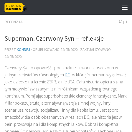
Skip to content
RECENZJA
1
Superman. Czerwony Syn – refleksje
PRZEZ
KONDEJ
· OPUBLIKOWANO
24/05/2020
· ZAKTUALIZOWANO
24/05/2020
Czerwony Syn
to opowieść spod znaku Elseworlds, osadzona w
jednym ze światów równoległych
DC
, w której Superman wylądował
jako dziecko na terenie ZSRR, a nie USA. Cała historia opiera się na
tym motywie i związanymi z nim różnicami względem głównego
kontinuum. Pomijając superbohaterskie elementy fantastyczne, Mark
Millar pokazuje tutaj alternatywną wersję zimnej wojny, inny
scenariusz rozwoju socjalizmu i inny dla kapitalizmu. Jest sporo
smaczków dla osób obeznanych w realiach DC, ale historia jest w
pełni przyswajalna i dla kompletnych laików. Dobra i kompletna
opowieść o najpopularniejszym z superbohaterów, zachowująca