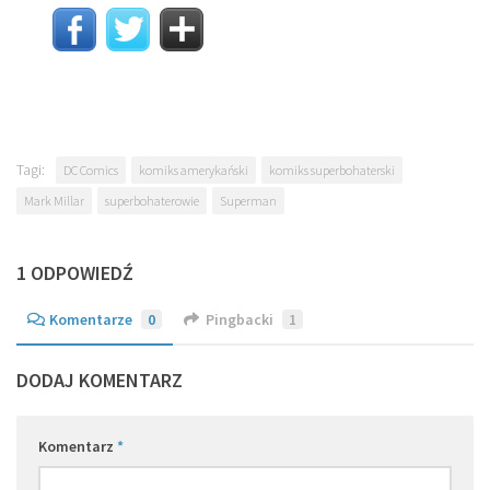
Tagi:
DC Comics
komiks amerykański
komiks superbohaterski
Mark Millar
superbohaterowie
Superman
1 ODPOWIEDŹ
Komentarze
0
Pingbacki
1
DODAJ KOMENTARZ
Komentarz
*