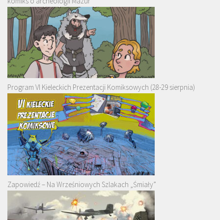
komiks o archeologii Mazur
Program VI Kieleckich Prezentacji Komiksowych (28-29 sierpnia)
Zapowiedź – Na Wrześniowych Szlakach „Śmiały”