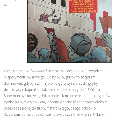
to
zamierzone, ale
Czerwony Syn
może skłonić do przeprowadzenia
eksperymentu myślowego. Co by było, gdyby to socjalizm
dominował, gdyby z zimnej wojny górą wyszło ZSSR, gdyby
demokracja i kapitalizm tak szeroko się nie przyjęły? U Millara
Superman być może był tylko pretekstem do przekazania poglądów,
symbolicznym czynnikiem, którego obecność zadecydowałaby o
przewadze jednej ze stron, metaforą tego, czego zabrakło
Rosjanom lub tego, dzięki czemu zwyciężyli Amerykanie. Millar w