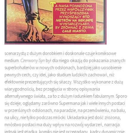
scenarzystą z dużym dorobkiem i doskonale czuje komiksowe
medium.
Czerwony Syn
był dla niego okazją do pokazania znanych
superbohaterów w nowych odsłonach, bardziej jako uosobienie
pewnych cech, czy idei, jako studium ludzkich zachowań, niż
efektownie prezentujących się siłaczy. Wszystko wykonane z dużą
wiarygodnością, bez przegięcia w stronę opisywania
alternatywnego świata, za to z dużym ładunkiem fabularnym. Sporo
się dzieje, oglądamy zarówno Supermana jak i wiele innych postaci
w przeróżnych odsłonach, na paradzie, na przemówieniu, na balu,
na ulicy, nie tylko podczas młócki. Układanka jest dość złożona,
mnóstwo postaci ma duży wpływ na rozwój wydarzeń, narracja
jednak jest gładka, komiks nie jest przegadany, kadry dynamicznie,