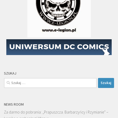
SZUKAJ
Szukaj:
NEWS ROOM
Za darmo do pobrania: „Prapuszcza. Barbarzyńcy i Rzymianie” –