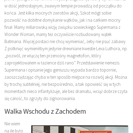
w dość jednostajnym, żwawym tempie prowadzą od początku do
końca. Jest kilka mocnych zwrotów akcji, Szkot mógł sobie
pozwolić na dobitne domykanie wątków, jak i na całkiem mocny
finał. Mamy millarowską wizję związku sowieckiego Supermana z
Wonder Woman, mamy też oczywiście rozbudowany wątek
Batmana. Więcej postaci nie chcę wymieniać, żeby nie psuć zabawy.
Z potknięć wymieniłbym jedynie drewniane kwestie Lexa Luthora, np.
„pozwól, że włączę ten przenośny magnetofon, który
zaprojektowałem w łazience dziś rano”. Przedstawienie nemezis
Supermana i opisanie jego geniuszu wypada bardzo topornie,
zaoszczędzając chyba w ten sposób miejsce na rozwój akcji. Można
by trochę subtelniej, nie bezpośrednio, a tak opowieść się w tych
momentach nieco infantylizuje, ale bez dramatu, wciąż dobrze czyta
się całość, to zgrzyty do zignorowania.
Walka Wschodu z Zachodem
Nie wiem
na ile było