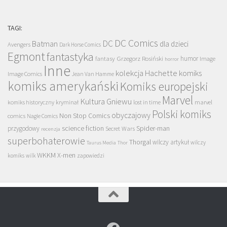
TAGI:
DC Comics
DC
Batman
dla dzieci
Avengers
Dark Horse Comics
Egmont
fantastyka
Grzegorz Rosiński
humor
fantasy
Image
horror
Inne
kolekcja Hachette
komiks
Image Comics
Jean Van Hamme
komiks amerykański
Komiks europejski
Marvel
Kultura Gniewu
komiks historyczny
kryminał
lost in time
marvel
Polski komiks
obyczajowy
Non Stop Comics
comics
Nagle Comics
science fiction
Spider-man
przygodowy
Secret Wars
recenzja
superbohaterowie
Thorgal
wilczy artykuł
wilczy
Taurus Media
Thor
WKKM
X-men
komiks
wilk
zapowiedzi