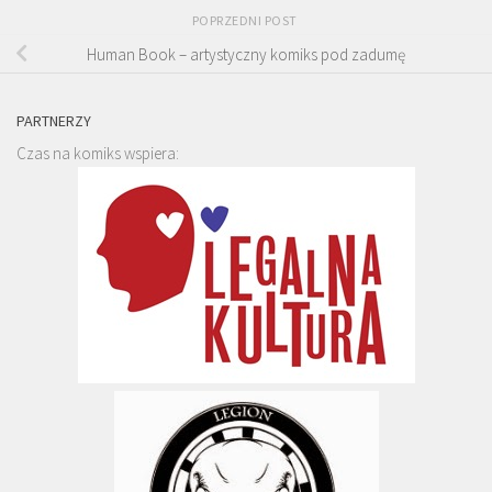
POPRZEDNI POST
Human Book – artystyczny komiks pod zadumę
PARTNERZY
Czas na komiks wspiera: