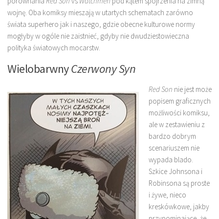
porównania
Red Son
vs
Watchmen
pod kątem spojrzenia na zimną
wojnę. Oba komiksy mieszają w utartych schematach zarówno
świata superhero jak i naszego, gdzie obecne kulturowe normy
mogłyby w ogóle nie zaistnieć, gdyby nie dwudziestowieczna
polityka światowych mocarstw.
Wielobarwny
Czerwony Syn
Red Son
nie jest może
popisem graficznych
możliwości komiksu,
ale w zestawieniu z
bardzo dobrym
scenariuszem nie
wypada blado.
Szkice Johnsona i
Robinsona są proste
i żywe, nieco
kreskówkowe, jakby
przypominające, że