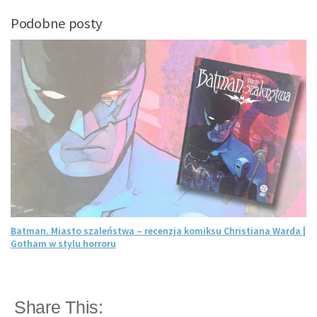
Podobne posty
Batman. Miasto szaleństwa – recenzja komiksu Christiana Warda |
Gotham w stylu horroru
Share This: