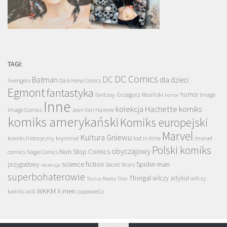
TAGI:
DC Comics
DC
Batman
dla dzieci
Avengers
Dark Horse Comics
Egmont
fantastyka
Grzegorz Rosiński
humor
fantasy
Image
horror
Inne
kolekcja Hachette
komiks
Image Comics
Jean Van Hamme
komiks amerykański
Komiks europejski
Marvel
Kultura Gniewu
komiks historyczny
kryminał
lost in time
marvel
Polski komiks
obyczajowy
Non Stop Comics
comics
Nagle Comics
science fiction
Spider-man
przygodowy
Secret Wars
recenzja
superbohaterowie
Thorgal
wilczy artykuł
wilczy
Taurus Media
Thor
WKKM
X-men
komiks
wilk
zapowiedzi