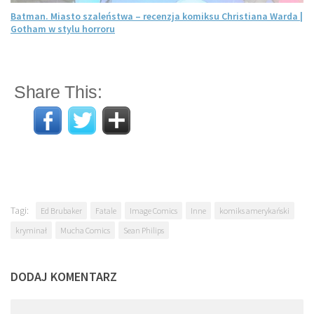
Batman. Miasto szaleństwa – recenzja komiksu Christiana Warda |
Gotham w stylu horroru
Share This:
Tagi:
Ed Brubaker
Fatale
Image Comics
Inne
komiks amerykański
kryminał
Mucha Comics
Sean Philips
DODAJ KOMENTARZ