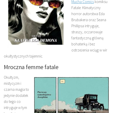
Mucha Comics
komiksu
Fatale. Klimatyczny
horror autorstwa Eda
Brubakera oraz Seana
Phillipsa intryguje,
straszy, oczarowuje
fantastyczną główną
bohaterką i bez
ostrzeżenia wciąg w wir
okultystycznych tajemnic.
Mroczna femme fatale
Okultyzm,
mistycyzm i
czarna magia to
jedynie dodatek
do tego co
intryguje w tym