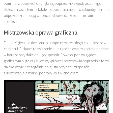
pomimo iż opowieść ciągnęła się poprzez kilka epok ostatniego
stulecia, nasza femme fatale nie postarała się ani o sekundę? Te i inne
odpowiedzi znajdują w końcu odpowiedzi w ostatnim tomie
komiksu.
Mistrzowska oprawa graficzna
Fatale. Klątwa dla demona to apogeum wszystkiego co najlepsze w
całej serii. Ciekawe rozwiązanie nurtującej tajemnicy zostało podane
w bardzo satysfakcjonujący sposób. Również pod względem
graficznym piąta część jest wyjątkowa i pozostawia poprzednie tomy
daleko w tyle. Szczególnie do gustu przypadł mi sposób
zilustrowania astralnej podróży Jo z Nicholasem.