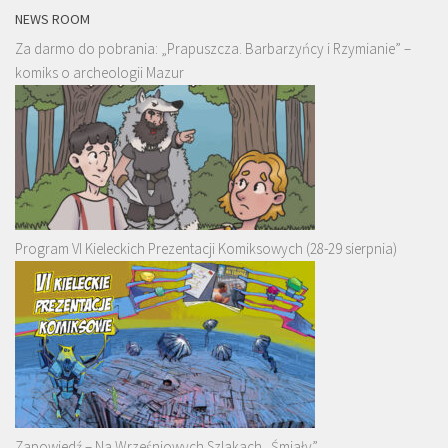
NEWS ROOM
Za darmo do pobrania: „Prapuszcza. Barbarzyńcy i Rzymianie” –
komiks o archeologii Mazur
Program VI Kieleckich Prezentacji Komiksowych (28-29 sierpnia)
Zapowiedź – Na Wrześniowych Szlakach „Śmiały”