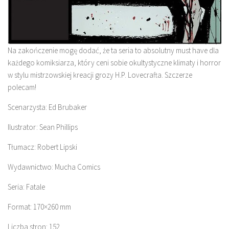
Na zakończenie mogę dodać, że ta seria to absolutny must have dla
każdego komiksiarza, który ceni sobie okultystyczne klimaty i horror
w stylu mistrzowskiej kreacji grozy H.P. Lovecrafta. Szczerze
polecam!
Scenarzysta: Ed Brubaker
Ilustrator: Sean Phillips
Tłumacz: Robert Lipski
Wydawnictwo: Mucha Comics
Seria: Fatale
Format: 170×260 mm
Liczba stron: 152