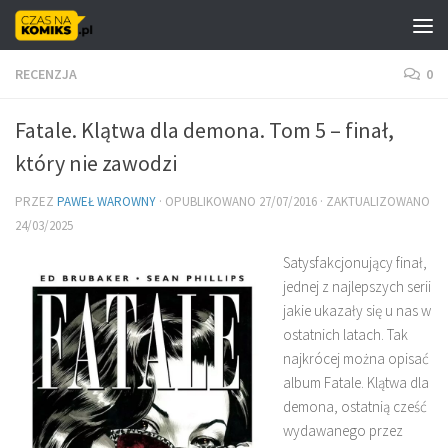
Skip to content
RECENZJA
0
Fatale. Klątwa dla demona. Tom 5 – finał,
który nie zawodzi
PRZEZ
PAWEŁ WAROWNY
· OPUBLIKOWANO
27/07/2016
· ZAKTUALIZOWANO
24/03/2025
Satysfakcjonujący finał,
jednej z najlepszych serii
jakie ukazały się u nas w
ostatnich latach. Tak
najkrócej można opisać
album Fatale. Klątwa dla
demona, ostatnią cześć
wydawanego przez