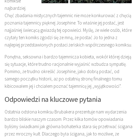
komiksie
najbardziej.
Chęć zbadania mistycznych tajemnic nie może konkurować z chęcią
poznania tajemnicy pięknej Josephine. To właśnie jej postać, jest
najjaśniej świecącą gwiazdą tej opowieści. Myślę, że wiele osób, które
czytały ten komiks zgodzi się ze mną, że postać Jo to jedna z
najlepiej przedstawionych postaci żeńskich współczesnego komiksu.
Ponętna, seksowna i bardzo tajemnicza kobieta, wokół której dzieją
się sytuacje, które trudno racjonalnie wyjaśnić wzbudza sympatię.
Pomimo, że trudno określić Josephine, jako dobrą postać, od
samego początku historii, aż po ostatnią stronę finalnego tomu
kibicowałem jej i chciałem poznać tajemnicę jej „wyjątkowości”.
Odpowiedzi na kluczowe pytania
Ostatnia odsłona komiksu Brubakera prezentuje nam wydarzenia
bardzo bliskie naszym czasom. Przez kilka tomów opowiadania
byliśmy świadkami jak główna bohaterka stara się przetrwać ścigana
przez mroczny kult. Dlaczego była ścigana, jak to możliwe, że