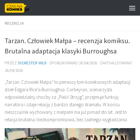
Skip to content
RECENZJA
Tarzan. Człowiek Małpa – recenzja komiksu.
Brutalna adaptacja klasyki Burroughsa
PRZEZ
SYLWESTER WILK
· OPUBLIKOWANO
26/04/2026
· ZAKTUALIZOWANO
26/04/2026
„Tarzan. Człowiek Małpa” to pierwszy tom komiksowych adaptacji
dzieł Edgara Rice’a Burroughsa. Corbeyran, scenarzysta
odpowiedzialny choćby za „Pieśń Strzyg”, przejmuje funkcję
narratora i zdaje relację z bardzo starego dramatu. W końcu
nieszczęśnik wychowany z małpami ma już ponad sto lat. Jest to
relacja brutalna i bezkompromisowa, bez żadnego wygładzania.