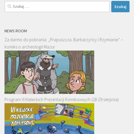
Szukaj:
NEWS ROOM
Za darmo do pobrania: „Prapuszcza. Barbarzyńcy i Rzymianie” –
komiks o archeologii Mazur
Program VI Kieleckich Prezentacji Komiksowych (28-29 sierpnia)