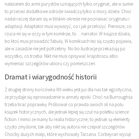
należałem do armii purystów uznających tylko oryginał, ale w sumie
to przecież dodatkowe odrośle świadczą tylko o mocy dzieła. Choć
nadal raczej staram się w bliskim okresie nie poznawać oryginału i
adaptacji. Adaptator musi wyważyć, co i jak przełożyć. Pierwsze, co
rzuca mi się w oczy w tym komiksie, to… narrator. W książce działa,
bo ktoś musi prowadzić fabułę. W komiksach też się często pojawia,
ale w zasadzie nie jest potrzebny. No bo ilustracje przekazują już
wszystko, co trzeba. Nikt nie musi opisywać krajobrazu albo
wymieniać szczegółów ubioru czy pomieszczeń.
Dramat i wiarygodność historii
Z drugiej strony końcówka XIX wieku jest już dla nas tak egzotyczna,
że przydaje się wprowadzenie w annały epoki. Choć na Burroughsa
trzeba brać poprawkę. Próbował co prawda swoich sił na polu
książek historycznych, ale jednak lepiej się czuł na poletku science
fiction. I mimo że mamy tu realia historyczne, to jednak są elementy
czysto zmyślone, tak aby nikt się autora nie czepiał szczegółów.
Choćby dużych małp, które wychowały Tarzana. Corbeyran wyciął