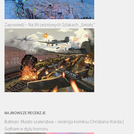
Zapowiedź – Na Wrześniowych Szlakach „Śmiały”
NAJNOWSZE RECENZJE
Batman. Miasto szaleństwa – recenzja komiksu Christiana Warda |
Gotham w stylu horroru