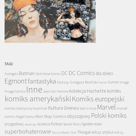
TAGI:
DC Comics
DC
Batman
dla dzieci
Avengers
Dark Horse Comics
Egmont
fantastyka
Grzegorz Rosiński
humor
fantasy
Image
horror
Inne
kolekcja Hachette
komiks
Image Comics
Jean Van Hamme
komiks amerykański
Komiks europejski
Marvel
Kultura Gniewu
komiks historyczny
kryminał
lost in time
marvel
Polski komiks
obyczajowy
Non Stop Comics
comics
Nagle Comics
science fiction
Spider-man
przygodowy
Secret Wars
recenzja
superbohaterowie
Thorgal
wilczy artykuł
wilczy
Taurus Media
Thor