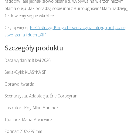
radochy, ale jednak słowo pisane tu wypływa na wierzch niczym
plama oleju. Jak poradzą sobie inni z Burroughsem? Mam nadzieję,
że dowiemy się już wkrótce.
Czytaj więcej:
Pieśń Strzyg. Księga I – sensacyjna intryga, mityczne
stworzenia i duch „XIII”
Szczegóły produktu
Data wydania: 8 kwi 2026
Seria/Cykl: KLASYKA SF
Oprawa: twarda
Scenarzysta, Adaptacja: Éric Corbeyran
Ilustrator: Roy Allan Martinez
Tłumacz: Maria Mosiewicz
Format: 210×297 mm