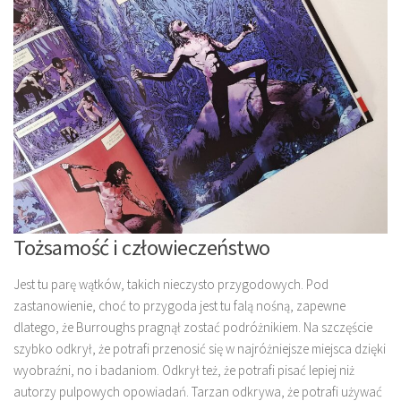
Tożsamość i człowieczeństwo
Jest tu parę wątków, takich nieczysto przygodowych. Pod
zastanowienie, choć to przygoda jest tu falą nośną, zapewne
dlatego, że Burroughs pragnął zostać podróżnikiem. Na szczęście
szybko odkrył, że potrafi przenosić się w najróżniejsze miejsca dzięki
wyobraźni, no i badaniom. Odkrył też, że potrafi pisać lepiej niż
autorzy pulpowych opowiadań. Tarzan odkrywa, że potrafi używać