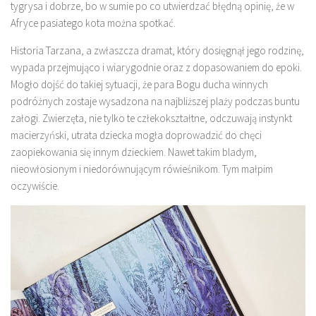
tygrysa i dobrze, bo w sumie po co utwierdzać błędną opinię, że w
Afryce pasiatego kota można spotkać.
Historia Tarzana, a zwłaszcza dramat, który dosięgnął jego rodzinę,
wypada przejmująco i wiarygodnie oraz z dopasowaniem do epoki.
Mogło dojść do takiej sytuacji, że para Bogu ducha winnych
podróżnych zostaje wysadzona na najbliższej plaży podczas buntu
załogi. Zwierzęta, nie tylko te człekokształtne, odczuwają instynkt
macierzyński, utrata dziecka mogła doprowadzić do chęci
zaopiekowania się innym dzieckiem. Nawet takim bladym,
nieowłosionym i niedorównującym rówieśnikom. Tym małpim
oczywiście.