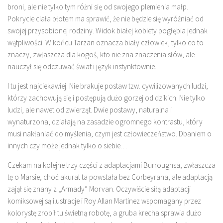
broni, ale nie tylko tym różni się od swojego plemienia małp.
Pokrycie ciała błotem ma sprawić, że nie będzie się wyróżniać od
swojej przysobionej rodziny. Widok białej kobiety pogłębia jednak
wątpliwości. W końcu Tarzan oznacza biały człowiek, tylko co to
znaczy, zwłaszcza dla kogoś, kto nie zna znaczenia słów, ale
nauczył się odczuwać świat i język instynktownie.
I tu jest najciekawiej. Nie brakuje postaw tzw. cywilizowanych ludzi,
którzy zachowują się i postępują dużo gorzej od dzikich. Nie tylko
ludzi, ale nawet od zwierząt. Dwie postawy, naturalna i
wynaturzona, działają na zasadzie ogromnego kontrastu, który
musi nakłaniać do myślenia, czym jest człowieczeństwo. Dbaniem o
innych czy może jednak tylko o siebie…
Czekam na kolejne trzy części z adaptacjami Burroughsa, zwłaszcza
tę o Marsie, choć akurat ta powstała bez Corbeyrana, ale adaptacją
zajął się znany z „Armady” Morvan. Oczywiście siłą adaptacji
komiksowej są ilustracje i Roy Allan Martinez wspomagany przez
kolorystę zrobił tu świetną robotę, a gruba krecha sprawia dużo