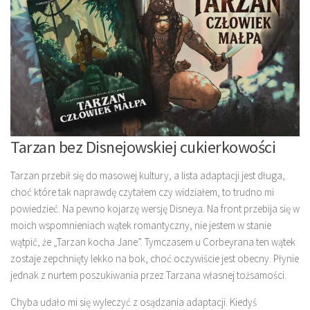
Tarzan bez Disnejowskiej cukierkowości
Tarzan przebił się do masowej kultury, a lista adaptacji jest długa,
choć które tak naprawdę czytałem czy widziałem, to trudno mi
powiedzieć. Na pewno kojarzę wersję Disneya. Na front przebija się w
moich wspomnieniach wątek romantyczny, nie jestem w stanie
wątpić, że „Tarzan kocha Jane”. Tymczasem u Corbeyrana ten wątek
zostaje zepchnięty lekko na bok, choć oczywiście jest obecny. Płynie
jednak z nurtem poszukiwania przez Tarzana własnej tożsamości.
Chyba udało mi się wyleczyć z osądzania adaptacji. Kiedyś