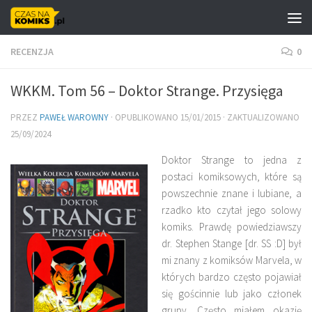
Skip to content
RECENZJA
0
WKKM. Tom 56 – Doktor Strange. Przysięga
PRZEZ
PAWEŁ WAROWNY
· OPUBLIKOWANO
15/01/2015
· ZAKTUALIZOWANO
25/09/2024
Doktor Strange to jedna z
postaci komiksowych, które są
powszechnie znane i lubiane, a
rzadko kto czytał jego solowy
komiks. Prawdę powiedziawszy
dr. Stephen Stange [dr. SS :D] był
mi znany z komiksów Marvela, w
których bardzo często pojawiał
się gościnnie lub jako członek
grupy. Często miałem okazję