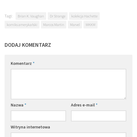
Tagi:
Brian K. Vaughan
Dr Strange
kolekcja Hachette
komiks amerykański
Marcos Martin
Marvel
WKKM
DODAJ KOMENTARZ
Komentarz
*
Nazwa
*
Adres e-mail
*
Witryna internetowa