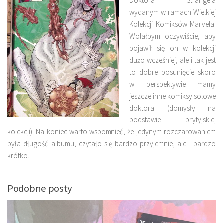
Doktora Strange’a
wydanym w ramach Wielkiej
Kolekcji Komiksów Marvela.
Wolałbym oczywiście, aby
pojawił się on w kolekcji
dużo wcześniej, ale i tak jest
to dobre posunięcie skoro
w perspektywie mamy
jeszcze inne komiksy solowe
doktora (domysły na
podstawie brytyjskiej
kolekcji). Na koniec warto wspomnieć, że jedynym rozczarowaniem
była długość albumu, czytało się bardzo przyjemnie, ale i bardzo
krótko.
Podobne posty