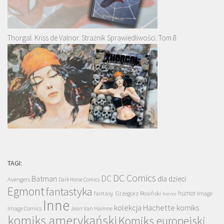
Thorgal. Kriss de Valnor. Strażnik Sprawiedliwości. Tom 8
TAGI:
DC Comics
DC
Batman
dla dzieci
Avengers
Dark Horse Comics
Egmont
fantastyka
Grzegorz Rosiński
humor
fantasy
Image
horror
Inne
kolekcja Hachette
komiks
Image Comics
Jean Van Hamme
komiks amerykański
Komiks europejski