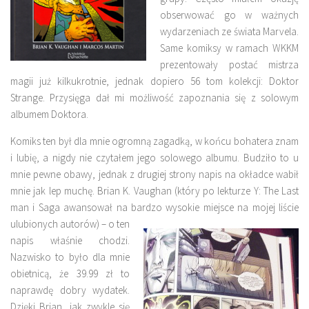
obserwować go w ważnych
wydarzeniach ze świata Marvela.
Same komiksy w ramach WKKM
prezentowały postać mistrza
magii już kilkukrotnie, jednak dopiero 56 tom kolekcji: Doktor
Strange. Przysięga dał mi możliwość zapoznania się z solowym
albumem Doktora.
Komiks ten był dla mnie ogromną zagadką, w końcu bohatera znam
i lubię, a nigdy nie czytałem jego solowego albumu. Budziło to u
mnie pewne obawy, jednak z drugiej strony napis na okładce wabił
mnie jak lep muchę. Brian K. Vaughan (który po lekturze Y: The Last
man i Saga awansował na bardzo wysokie miejsce na mojej
liście
ulubionych autorów) – o ten
napis właśnie chodzi.
Nazwisko to było dla mnie
obietnicą, że 39.99 zł to
naprawdę dobry wydatek.
Dzięki Brian, jak zwykle się