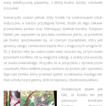
masą metafizycznej paplaniny, z której trudno byłoby cokolwiek
zrozumieć.
Scenarzysta znalazł jednak złoty środek na zaserwowanie sztuki
mistycyzmu w bardzo przystępnej formie, dodał do tego ciekawe
przemyślenia postaci oraz interesujący dylemat moralny. Kolejnym
faktem jaki zapisałem na plus temu komiksowi jest to, że podobnie
jak Doktor spodziewałem się, że czarnym charakterem, który jest
sprawcą całego zamieszania będzie ktoś z magicznych wrogów Dr.
SS ;). Bardzo miło się zaskoczyłem kiedy okazało się, że tym razem
powodami konfliktu nie są magiczne zatargi, a praktyczne powody
ze świata materialnego. Wszystko to w połączeniu z dynamicznymi
rysunkami, które świetnie pasują zarówno do postaci jak i opowieści
daje nam komiks, który powinien spełnić oczekiwania, każdego kto
miał ochotę na przyjemną, dobrze napisaną i zilustrowaną lekturę.
Dodatkowym atutem jest
fakt, że komiks ten jest
pierwszym komiksem