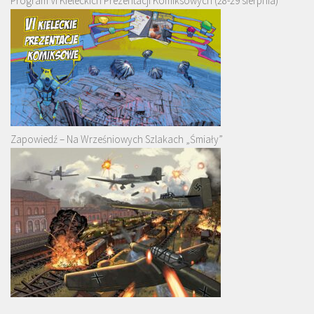
Program VI Kieleckich Prezentacji Komiksowych (28-29 sierpnia)
Zapowiedź – Na Wrześniowych Szlakach „Śmiały”