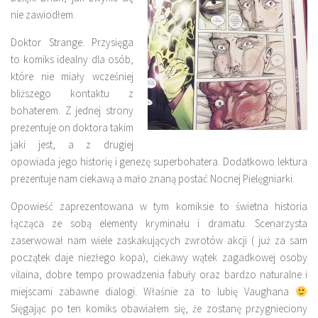
nie zawiodłem.
Doktor Strange. Przysięga
to komiks idealny dla osób,
które nie miały wcześniej
bliższego kontaktu z
bohaterem. Z jednej strony
prezentuje on doktora takim
jaki jest, a z drugiej
opowiada jego historię i genezę superbohatera. Dodatkowo lektura
prezentuje nam ciekawą a mało znaną postać Nocnej Pielęgniarki.
Opowieść zaprezentowana w tym komiksie to świetna historia
łącząca ze sobą elementy kryminału i dramatu. Scenarzysta
zaserwował nam wiele zaskakujących zwrotów akcji ( już za sam
początek daje niezłego kopa), ciekawy wątek zagadkowej osoby
vilaina, dobre tempo prowadzenia fabuły oraz bardzo naturalne i
miejscami zabawne dialogi. Właśnie za to lubię Vaughana
Sięgając po ten komiks obawiałem się, że zostanę przygnieciony