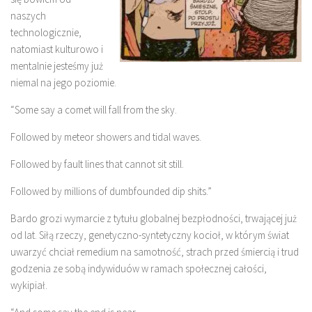
naszych
technologicznie,
natomiast kulturowo i
mentalnie jesteśmy już
niemal na jego poziomie.
“Some say a comet will fall from the sky.
Followed by meteor showers and tidal waves.
Followed by fault lines that cannot sit still.
Followed by millions of dumbfounded dip shits.”
Bardo grozi wymarcie z tytułu globalnej bezpłodności, trwającej już
od lat. Siłą rzeczy, genetyczno-syntetyczny kocioł, w którym świat
uwarzyć chciał remedium na samotność, strach przed śmiercią i trud
godzenia ze sobą indywiduów w ramach społecznej całości,
wykipiał.