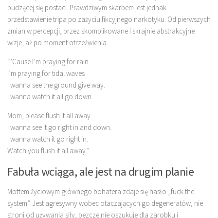
budzącej się postaci. Prawdziwym skarbem jest jednak
przedstawienie tripa po zażyciu fikcyjnego narkotyku. Od pierwszych
zmian w percepcji, przez skomplikowane i skrajnie abstrakcyjne
wizje, aż po moment otrzeźwienia.
“’Cause I’m praying for rain
I’m praying for tidal waves
I wanna see the ground give way.
I wanna watch it all go down.
Mom, please flush it all away.
I wanna see it go right in and down.
I wanna watch it go right in.
Watch you flush it all away.”
Fabuła wciąga, ale jest na drugim planie
Mottem życiowym głównego bohatera zdaje się hasło „fuck the
system”. Jest agresywny wobec otaczających go degeneratów, nie
stroni od używania siły, bezczelnie oszukuje dla zarobku i