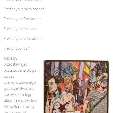
Fret for your hairpiece and
Fret for your Prozac and
Fret for your pilot and
Fret for your contract and
Fret for your car.”
Autorzy,
przedstawiając
postawę pana Stolpa
wobec
zdemoralizowanego
społeczeństwa, siłą
rzeczy komentują
obecną rzeczywistość.
Realia Bardo różnią
się bowiem od