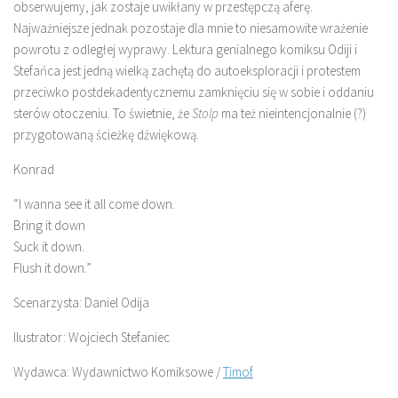
obserwujemy, jak zostaje uwikłany w przestępczą aferę.
Najważniejsze jednak pozostaje dla mnie to niesamowite wrażenie
powrotu z odległej wyprawy. Lektura genialnego komiksu Odiji i
Stefańca jest jedną wielką zachętą do autoeksploracji i protestem
przeciwko postdekadentycznemu zamknięciu się w sobie i oddaniu
sterów otoczeniu. To świetnie, że
Stolp
ma też nieintencjonalnie (?)
przygotowaną ścieżkę dźwiękową.
Konrad
“I wanna see it all come down.
Bring it down
Suck it down.
Flush it down.”
Scenarzysta: Daniel Odija
Ilustrator: Wojciech Stefaniec
Wydawca: Wydawnictwo Komiksowe /
Timof