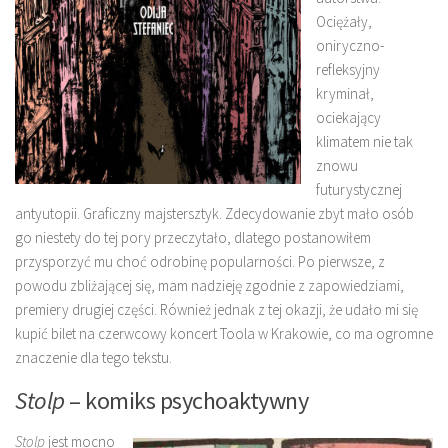
Ociężały,
oniryczno-
refleksyjny
kryminał,
ociekający
klimatem nie tak
znowu
futurystycznej
antyutopii. Graficzny majstersztyk. Zdecydowanie zbyt mało osób
go niestety do tej pory przeczytało, dlatego postanowiłem
przysporzyć mu choć odrobinę popularności. Po pierwsze, z
powodu zbliżającej się, mam nadzieję zgodnie z zapowiedziami,
premiery drugiej części. Również jednak z tej okazji, że udało mi się
kupić bilet na czerwcowy koncert Toola w Krakowie, co ma ogromne
znaczenie dla tego tekstu.
Stolp
– komiks psychoaktywny
Stolp
jest mocno