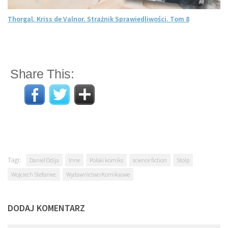
Thorgal. Kriss de Valnor. Strażnik Sprawiedliwości. Tom 8
Share This:
Tagi:
Daniel Odija
Inne
Polski komiks
science fiction
Stolp
Wojciech Stefaniec
Wydawnictwo Komiksowe
DODAJ KOMENTARZ