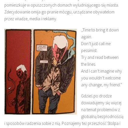
pomieszkuje w opuszczonych domach wyludniającego się miasta.
Zdecydowanie omija go pranie mózgu, urządzane obywatelom
przez władze, media i reklamy.
„Time to bring it down
again.
Don’t just call me
pessimist.
Try and read between
the lines.
And I can’t imagine why
you wouldn’t welcome
any change, my friend.”
Gdzieś po drodze
dowiadujemy się więcej
na temat problemów z
globalną bezpłodnością
i sposobów radzenia sobie z nią. Poznajemy też przeszłość Stolpa i