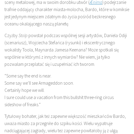
sceny metalowej, ma w swoim dorobku utwór (
Ænima
) podejrzanie
trafnie oddający charakter miasta-molocha, Bardo, które w komiksie
jest jedynym miejscem zdatnym do życia pośród bezkresnego
oceanu okalającego naszą planetę.
Czyżby
Stolp
powstał podczas wspólnej sesji artystów, Daniela Odiji
(scenariusz), Wojciecha Stefańca (rysunki) i ekscentrycznego
wokalisty Toola, Maynarda Jamesa Keenana? Może spotkali się
wspólnie w którymś z innych wymiarów? Nie wiem, ja tylko
pozwalam przeplatać się i uzupełniać ich tworom.
“Some say the end is near.
Some say we’ll see Armageddon soon.
Certainly hope we will.
I sure could use a vacation from this bullshit three-ring circus
sideshow of freaks.”
Tytułowy bohater, jak też zapewne większość mieszkańców Bardo,
uważa miasto za przegniłe do szpiku kości. Wielu wypatruje
nadciągającej zagłady, wielu też zapewne powitałoby ją z ulgą.