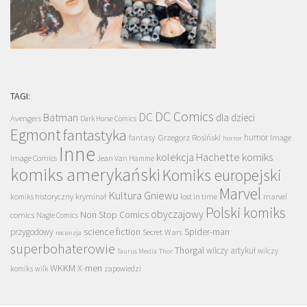
TAGI:
DC Comics
DC
Batman
dla dzieci
Avengers
Dark Horse Comics
Egmont
fantastyka
Grzegorz Rosiński
humor
fantasy
Image
horror
Inne
kolekcja Hachette
komiks
Image Comics
Jean Van Hamme
komiks amerykański
Komiks europejski
Marvel
Kultura Gniewu
komiks historyczny
kryminał
lost in time
marvel
Polski komiks
obyczajowy
Non Stop Comics
comics
Nagle Comics
science fiction
Spider-man
przygodowy
Secret Wars
recenzja
superbohaterowie
Thorgal
wilczy artykuł
wilczy
Taurus Media
Thor
WKKM
X-men
komiks
wilk
zapowiedzi