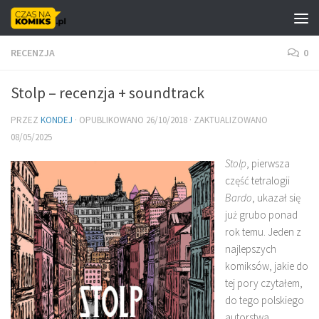
Skip to content
RECENZJA
0
Stolp – recenzja + soundtrack
PRZEZ
KONDEJ
· OPUBLIKOWANO
26/10/2018
· ZAKTUALIZOWANO
08/05/2025
Stolp
, pierwsza
część tetralogii
Bardo
, ukazał się
już grubo ponad
rok temu. Jeden z
najlepszych
komiksów, jakie do
tej pory czytałem,
do tego polskiego
autorstwa.