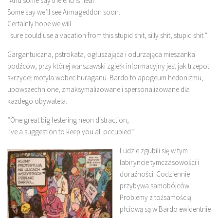
“And some say the end is near.
Some say we’ll see Armageddon soon.
Certainly hope we will
I sure could use a vacation from this stupid shit, silly shit, stupid shit.”
Gargantuiczna, pstrokata, ogłuszająca i odurzająca mieszanka
bodźców, przy której warszawski zgiełk informacyjny jest jak trzepot
skrzydeł motyla wobec huraganu. Bardo to apogeum hedonizmu,
upowszechnione, zmaksymalizowane i spersonalizowane dla
każdego obywatela.
“One great big festering neon distraction,
I’ve a suggestion to keep you all occupied.”
Ludzie zgubili się w tym
labiryncie tymczasowości i
doraźności. Codziennie
przybywa samobójców.
Problemy z tożsamością
płciową są w Bardo ewidentnie