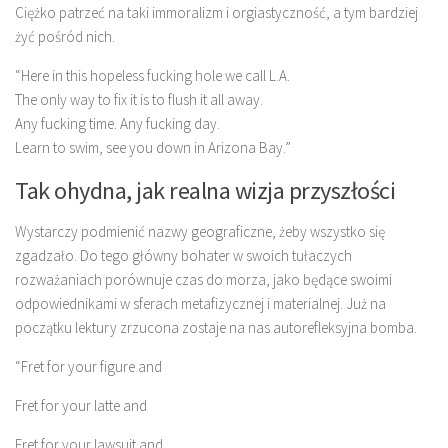
Ciężko patrzeć na taki immoralizm i orgiastyczność, a tym bardziej
żyć pośród nich.
“Here in this hopeless fucking hole we call L.A.
The only way to fix it is to flush it all away.
Any fucking time. Any fucking day.
Learn to swim, see you down in Arizona Bay.”
Tak ohydna, jak realna wizja przyszłości
Wystarczy podmienić nazwy geograficzne, żeby wszystko się
zgadzało. Do tego główny bohater w swoich tułaczych
rozważaniach porównuje czas do morza, jako będące swoimi
odpowiednikami w sferach metafizycznej i materialnej. Już na
początku lektury zrzucona zostaje na nas autorefleksyjna bomba.
“Fret for your figure and
Fret for your latte and
Fret for your lawsuit and