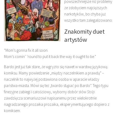
powszechniejsze niż problemy
ze zdobyciem najcięższych
narkotyków, bo chyba już
wszystko tam zalegalizowano.
Znakomity duet
artystów
“Mom’s gonna fix it all soon.
Mom’s comin’ ’round to put it back the way it ought to be.”
Bardo jest już tak stare, że wgryzło się nawet w warstwę językową
komiksu. Mamy powiedzenie „między naczelnikiem a prawdą” –
naczelnik to najwyżej postawiona osoba w aparacie władzy
państwa-miasta. Mówi się też „twardo stąpać po Bardo”. Tego typu
finezyjne zabiegi i całościowy, wyborny dobór słów
Stolp
zawdzięcza scenariuszowi napisanemu przez wielokrotnie
nagradzanego prozaika prozaika, eksperymentującego dopiero z
komiksem.