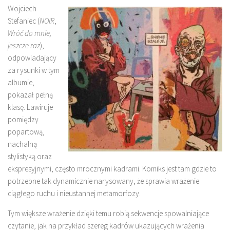
Wojciech
Stefaniec (
NOIR
,
Wróć do mnie,
jeszcze raz
),
odpowiadający
za rysunki w tym
albumie,
pokazał pełną
klasę. Lawiruje
pomiędzy
popartową,
nachalną
stylistyką oraz
ekspresyjnymi, często mrocznymi kadrami. Komiks jest tam gdzie to
potrzebne tak dynamicznie narysowany, że sprawia wrażenie
ciągłego ruchu i nieustannej metamorfozy.
Tym większe wrażenie dzięki temu robią sekwencje spowalniające
czytanie, jak na przykład szereg kadrów ukazujących wrażenia