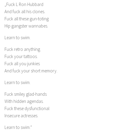
„Fuck L Ron Hubbard
And fuck all his clones.
Fuck all these gun-toting
Hip gangster wannabes.
Learn to swim.
Fuck retro anything.
Fuck your tattoos.
Fuck all you junkies
And fuck your short memory.
Learn to swim.
Fuck smiley glad-hands
With hidden agendas.
Fuck these dysfunctional
Insecure actresses.
Learn to swim.”