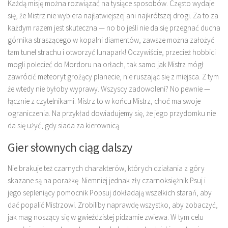
Każdą misję można rozwiązać na tysiące sposobów. Często wydaje
się, że Mistrz nie wybiera najłatwiejszej ani najkrótszej drogi. Za to za
każdym razem jest skuteczna — no bo jeśli nie da się przegnać ducha
górnika straszącego w kopalni diamentów, zawsze można założyć
tam tunel strachu i otworzyć lunapark! Oczywiście, przecież hobbici
mogli polecieć do Mordoru na orłach, tak samo jak Mistrz mógł
zawrócić meteoryt grożący planecie, nie ruszając się z miejsca. Z tym
że wtedy nie byłoby wyprawy. Wszyscy zadowoleni? No pewnie —
łącznie z czytelnikami. Mistrz to w końcu Mistrz, choć ma swoje
ograniczenia. Na przykład dowiadujemy się, że jego przydomku nie
da się użyć, gdy siada za kierownicą.
Gier słownych ciąg dalszy
Nie brakuje też czarnych charakterów, których działania z góry
skazane są na porażkę. Niemniej jednak zły czarnoksiężnik Psuj i
jego sepleniący pomocnik Popsuj dokładają wszelkich starań, aby
dać popalić Mistrzowi. Zrobiliby naprawdę wszystko, aby zobaczyć,
jak mag noszący się w gwieździstej pidżamie zwiewa. W tym celu