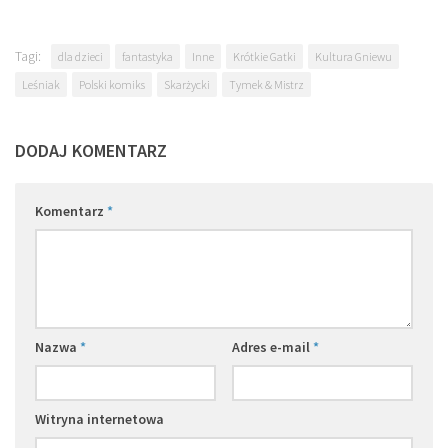
Tagi:
dla dzieci
fantastyka
Inne
Krótkie Gatki
Kultura Gniewu
Leśniak
Polski komiks
Skarżycki
Tymek & Mistrz
DODAJ KOMENTARZ
Komentarz
*
Nazwa
*
Adres e-mail
*
Witryna internetowa