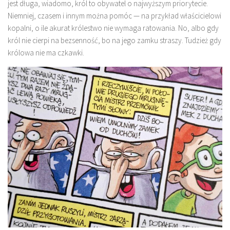
jest długa, wiadomo, król to obywatel o najwyższym priorytecie.
Niemniej, czasem i innym można pomóc — na przykład właścicielowi
kopalni, o ile akurat królestwo nie wymaga ratowania. No, albo gdy
król nie cierpi na bezsenność, bo na jego zamku straszy. Tudzież gdy
królowa nie ma czkawki.