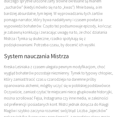
dlaczego sprytnie ułożone żarty słowne określane są mianem
„sucharów” (kiedyś mówiło się na to „kwas”). Mnie bawią, a im
bardziej absurdalne, tym lepiej. W wyprowadzaniu tych żartów
pomaga narrator, który bywa nadaktywny i czasem powtarza
wypowiedzi bohaterów. Często też podsumowuje epizody, kończąc
je zabawną konkluzją i zwracając uwagę na to, że choć działania
Mistrza i Tymka są skuteczne, rzadko spotykają się z
podziękowaniami. Potrzeba czasu, by docenić ich wysiłki.
System nauczania Mistrza
Kreska Leśniaka z czasem ulegała pewnym modyfikacjom, choć
wygląd bohaterów pozostaje niezmienny. Tymek to typowy chłopiec,
który zamiast tracić czas u czarodzieja na daremne próby
opanowania alchemii, mógłby uczyć się w pobliskiej podstawówce.
Oczywiście, zamiast czytać te miejscami nieco głupkowate historyjki,
można scrollować Fejsa, Instagrama czy inne media, w zależności
od preferencji i posiadanych kont. Mistrz jednak dołącza do Księgi
Magów i szybko zaczyna rozumieć swój błąd. Liczba „lajeczków”
pokazuje tylko iluzoryczną popularność, a prawdziwą sławą może