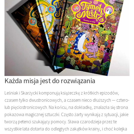
Każda misja jest do rozwiązania
Leśniak i Skarżycki komponują książeczkę z krótkich epizodów,
czasem tylko dwustronicowych, a czasem nieco dłuższych — cztero-
lub pięciostronicowych. Na końcu, na dokładkę, znalazła się strona
pokazowa magicznej sztuczki. Często żarty wynikają z sytuacji, jakie
tworzą petenci szukający pomocy. Sława czarodzieja przez te
wszystkie lata dotarła do odległych zakątków krainy, i choć kolejka