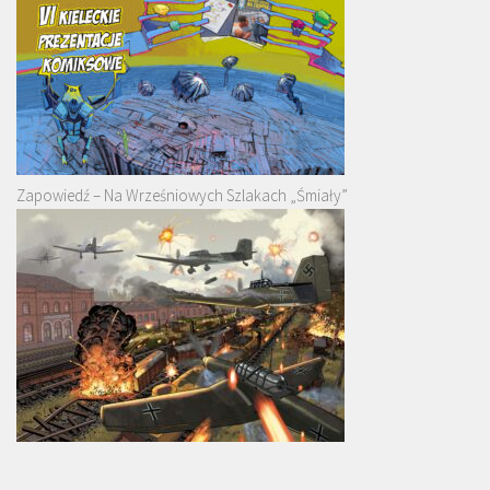
Zapowiedź – Na Wrześniowych Szlakach „Śmiały”