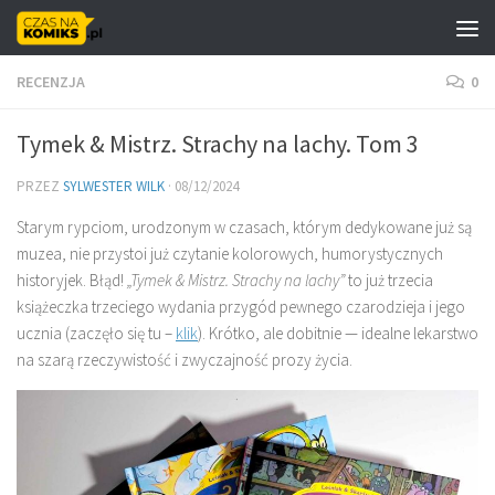
Skip to content
RECENZJA
0
Tymek & Mistrz. Strachy na lachy. Tom 3
PRZEZ
SYLWESTER WILK
·
08/12/2024
Starym rypciom, urodzonym w czasach, którym dedykowane już są
muzea, nie przystoi już czytanie kolorowych, humorystycznych
historyjek. Błąd!
„Tymek & Mistrz. Strachy na lachy”
to już trzecia
książeczka trzeciego wydania przygód pewnego czarodzieja i jego
ucznia (zaczęło się tu –
klik
). Krótko, ale dobitnie — idealne lekarstwo
na szarą rzeczywistość i zwyczajność prozy życia.