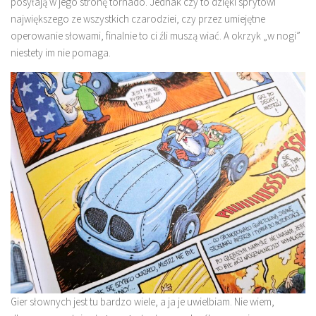
posyłają w jego stronę tornado. Jednak czy to dzięki sprytowi
największego ze wszystkich czarodziei, czy przez umiejętne
operowanie słowami, finalnie to ci źli muszą wiać. A okrzyk „w nogi”
niestety im nie pomaga.
Gier słownych jest tu bardzo wiele, a ja je uwielbiam. Nie wiem,