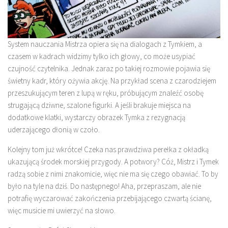
System nauczania Mistrza opiera się na dialogach z Tymkiem, a
czasem w kadrach widzimy tylko ich głowy, co może usypiać
czujność czytelnika. Jednak zaraz po takiej rozmowie pojawia się
świetny kadr, który ożywia akcję. Na przykład scena z czarodziejem
przeszukującym teren z lupą w ręku, próbującym znaleźć osobę
strugającą dziwne, szalone figurki. A jeśli brakuje miejsca na
dodatkowe klatki, wystarczy obrazek Tymka z rezygnacją
uderzającego dłonią w czoło.
Kolejny tom już wkrótce! Czeka nas prawdziwa perełka z okładką
ukazującą środek morskiej przygody. A potwory? Cóż, Mistrz i Tymek
radzą sobie z nimi znakomicie, więc nie ma się czego obawiać. To by
było na tyle na dziś. Do następnego! Aha, przepraszam, ale nie
potrafię wyczarować zakończenia przebijającego czwartą ścianę,
więc musicie mi uwierzyć na słowo.