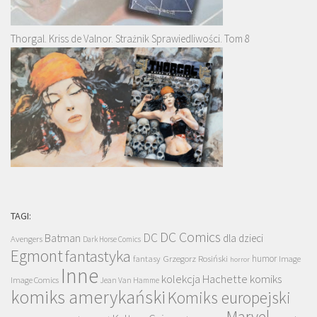
Thorgal. Kriss de Valnor. Strażnik Sprawiedliwości. Tom 8
TAGI:
DC Comics
DC
Batman
dla dzieci
Avengers
Dark Horse Comics
Egmont
fantastyka
Grzegorz Rosiński
humor
fantasy
Image
horror
Inne
kolekcja Hachette
komiks
Image Comics
Jean Van Hamme
komiks amerykański
Komiks europejski
Marvel