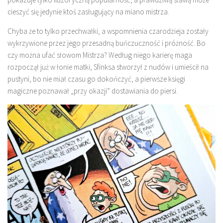
cieszyć się jedynie ktoś zasługujący na miano mistrza.
Chyba że to tylko przechwałki, a wspomnienia czarodzieja zostały
wykrzywione przez jego przesadną buńczuczność i próżność. Bo
czy można ufać słowom Mistrza? Według niego karierę maga
rozpoczął już w łonie matki, Sfinksa stworzył z nudów i umieścił na
pustyni, bo nie miał czasu go dokończyć, a pierwsze księgi
magiczne poznawał „przy okazji” dostawiania do piersi.