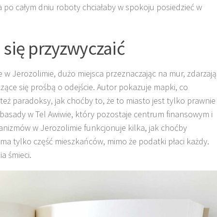
na po całym dniu roboty chciałaby w spokoju posiedzieć w
się przyzwyczaić
e w Jerozolimie, dużo miejsca przeznaczając na mur, zdarzają
zące się prośbą o odejście. Autor pokazuje mapki, co
eż paradoksy, jak choćby to, że to miasto jest tylko prawnie
mbasady w Tel Awiwie, który pozostaje centrum finansowym i
izmów w Jerozolimie funkcjonuje kilka, jak choćby
ma tylko część mieszkańców, mimo że podatki płaci każdy.
a śmieci.