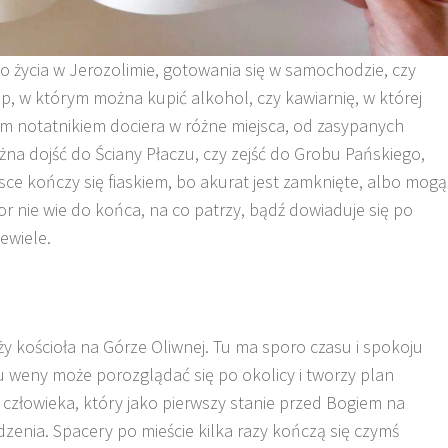
do życia w Jerozolimie, gotowania się w samochodzie, czy
, w którym można kupić alkohol, czy kawiarnię, w której
m notatnikiem dociera w różne miejsca, od zasypanych
żna dojść do Ściany Płaczu, czy zejść do Grobu Pańskiego,
jsce kończy się fiaskiem, bo akurat jest zamknięte, albo mogą
or nie wie do końca, na co patrzy, bądź dowiaduje się po
iewiele.
eży kościoła na Górze Oliwnej. Tu ma sporo czasu i spokoju
 weny może porozglądać się po okolicy i tworzy plan
człowieka, który jako pierwszy stanie przed Bogiem na
enia. Spacery po mieście kilka razy kończą się czymś