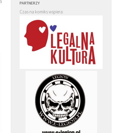
a
PARTNERZY
Czas na komiks wspiera: