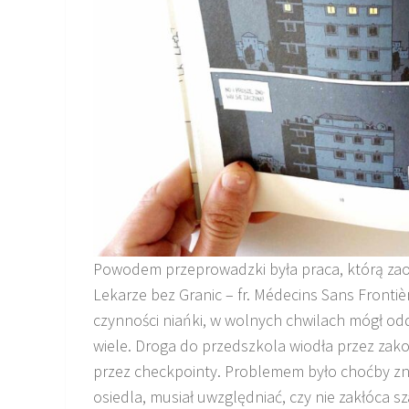
Powodem przeprowadzki była praca, którą zaof
Lekarze bez Granic – fr. Médecins Sans Fronti
czynności niańki, w wolnych chwilach mógł odda
wiele. Droga do przedszkola wiodła przez zako
przez checkpointy. Problemem było choćby znal
osiedla, musiał uwzględniać, czy nie zakłóca s