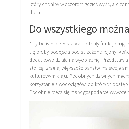
który chciałby wieczorem gdzieś wyjść, ale żo
domu.
Do wszystkiego można 
Guy Delisle przedstawia podziały funkcjonując
się próby podejścia pod strzeżone rejony, końc
dodatkowo działa na wyobraźnię. Przedstawia t
stolicą Izraela, większość państw ma swoje a
kulturowym kraju. Podobnych dziwnych mechan
korzystanie z wodociągów, do których dostęp 
Podobnie rzecz się ma w gospodarce wywożeni