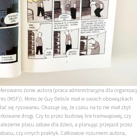
erowano żonie autora (praca administracyjna dla organizacj
ères (MSF)). Mimo że Guy Delisle miał w swoich obowiązkach
ć się rysowaniu. Okazuje się, że czasu na to nie miał zbyt
rkowane drogi. Czy to przez budowę linii tramwajowej, czy
ezienie placu zabaw dla dzieci, a planując przejazd przez
zabasu, czy innych praktyk. Całkowicie rozumiem autora,