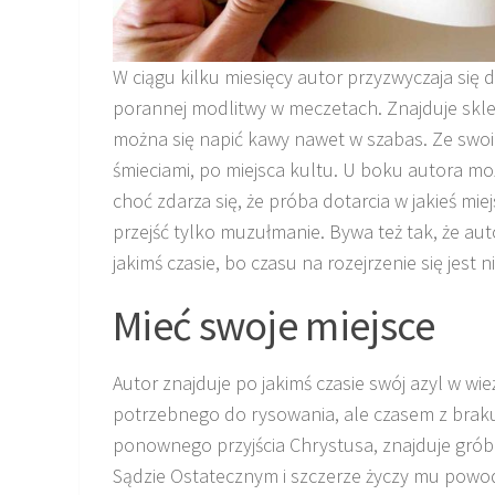
W ciągu kilku miesięcy autor przyzwyczaja się 
porannej modlitwy w meczetach. Znajduje sklep
można się napić kawy nawet w szabas. Ze swoi
śmieciami, po miejsca kultu. U boku autora mo
choć zdarza się, że próba dotarcia w jakieś mie
przejść tylko muzułmanie. Bywa też tak, że aut
jakimś czasie, bo czasu na rozejrzenie się jest n
Mieć swoje miejsce
Autor znajduje po jakimś czasie swój azyl w wi
potrzebnego do rysowania, ale czasem z braku
ponownego przyjścia Chrystusa, znajduje grób 
Sądzie Ostatecznym i szczerze życzy mu powodz