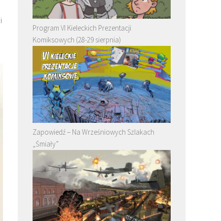
i
Program VI Kieleckich Prezentacji
Komiksowych (28-29 sierpnia)
Zapowiedź – Na Wrześniowych Szlakach
„Śmiały”