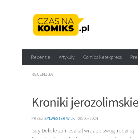
Skip to content
Recenzje komiksów M
Recenzje
Artykuły
Comics Netexpress
Pre
RECENZJA
Kroniki jerozolimski
PRZEZ
SYLWESTER WILK
·
08/05/2024
Guy Delisle zamieszkał wraz ze swoją rodziną 