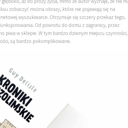
 głęboko, aż do prozy życia, mimo że autor wyznaje, że nie m
ksu zobaczyć można obrazy, które nie pojawiają się na
rnetowej wyszukiwarce. Otrzymuje się szczery przekaz tego,
 funkcjonowania. Od powrotu do domu z zagranicy, przez
o piwa w sklepie. W tym bardzo dziwnym miejscu czynności,
dności, są bardzo pokomplikowane.