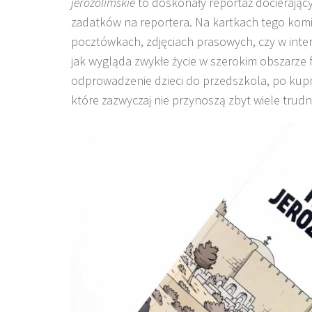
jerozolimskie
to doskonały reportaż docierający
zadatków na reportera. Na kartkach tego komi
pocztówkach, zdjęciach prasowych, czy w inte
jak wygląda zwykłe życie w szerokim obszarze
odprowadzenie dzieci do przedszkola, po kupn
które zazwyczaj nie przynoszą zbyt wiele tru