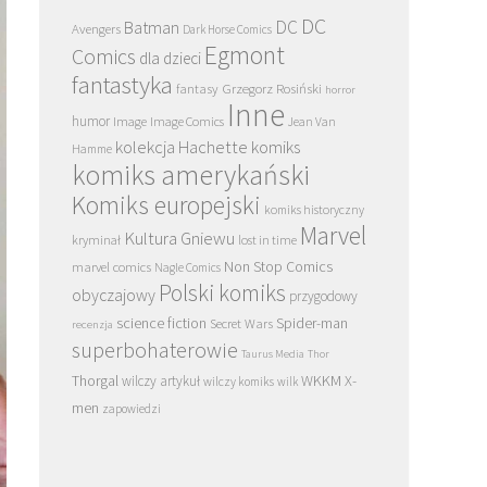
DC
DC
Batman
Avengers
Dark Horse Comics
Egmont
Comics
dla dzieci
fantastyka
Grzegorz Rosiński
fantasy
horror
Inne
humor
Image
Image Comics
Jean Van
kolekcja Hachette
komiks
Hamme
komiks amerykański
Komiks europejski
komiks historyczny
Marvel
Kultura Gniewu
kryminał
lost in time
Non Stop Comics
marvel comics
Nagle Comics
Polski komiks
obyczajowy
przygodowy
science fiction
Spider-man
Secret Wars
recenzja
superbohaterowie
Taurus Media
Thor
Thorgal
WKKM
X-
wilczy artykuł
wilczy komiks
wilk
men
zapowiedzi