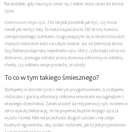
Na dodatek, gdy nauczysz śmiać się z siebie, masz ubaw do końca
życia.
Vademecum złego ojca. 3
to nie jest poradnik jak być, czy może
nawet jak nie być tatą. Ta mała książeczka to 192 strony humoru
zainspirowanego scenkami, rozgrywającymi się w okolicznościach
znanych miliardom ludzi na całym świecie. Już od pierwszej strony
Guy Delisle podaje rękę niejednemu ojcu, który czyta bajki córce na
dobranoc, pomaga odrobić pracę domową odłożoną na ostatnią
chwilę, czy odbiera swoje pociechy ze szkoły.
To co w tym takiego śmiesznego?
Startujemy w dorosłe życie z mikrym przygotowaniem, a zostajemy
rodzicami z garścią informacji i kilkoma wnioskami wyciągniętymi z
własnego dzieciństwa. Zanim urodził się mój pierwszy syn, nosiłem w
sercu wykutą deklarację, że nie popełnię błędów mojego ojca (a
wyszło różnie). Nikt nie przechodzi długich szkoleń i nie zdaje
trudnych egzaminów, aby zostać rodzicem, jak to jest przykładowo
z uzyskaniem prawa jazdy.