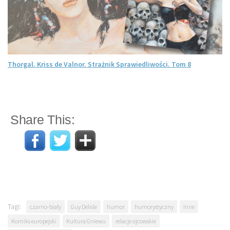
Thorgal. Kriss de Valnor. Strażnik Sprawiedliwości. Tom 8
Share This:
Tagi:
czarno-biały
Guy Delisle
humor
humorystyczny
Inne
Komiks europejski
Kultura Gniewu
relacje ojcowskie