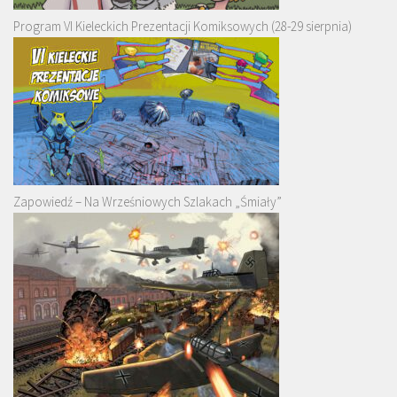
Program VI Kieleckich Prezentacji Komiksowych (28-29 sierpnia)
Zapowiedź – Na Wrześniowych Szlakach „Śmiały”