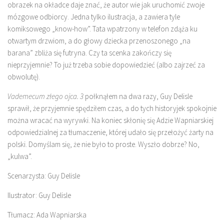
obrazek na okładce daje znać, że autor wie jak uruchomić zwoje
mózgowe odbiorcy. Jedna tylko ilustracja, a zawiera tyle
komiksowego „know-how”. Tata wpatrzony w telefon zdąża ku
otwartym drzwiom, a do głowy dziecka przenoszonego „na
barana” zbliża się futryna. Czy ta scenka zakończy się
nieprzyjemnie? To już trzeba sobie dopowiedzieć (albo zajrzeć za
obwolutę).
Vademecum złego ojca. 3
połknąłem na dwa razy, Guy Delisle
sprawił, że przyjemnie spędziłem czas, a do tych historyjek spokojnie
można wracać na wyrywki. Na koniec skłonię się Adzie Wapniarskiej
odpowiedzialnej za tłumaczenie, której udało się przełożyć żarty na
polski. Domyślam się, że nie było to proste. Wyszło dobrze? No,
„kulwa”.
Scenarzysta: Guy Delisle
Ilustrator: Guy Delisle
Tłumacz: Ada Wapniarska