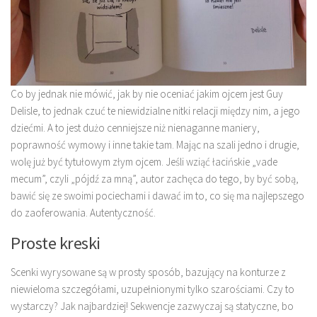
Co by jednak nie mówić, jak by nie oceniać jakim ojcem jest Guy
Delisle, to jednak czuć te niewidzialne nitki relacji między nim, a jego
dziećmi. A to jest dużo cenniejsze niż nienaganne maniery,
poprawność wymowy i inne takie tam. Mając na szali jedno i drugie,
wolę już być tytułowym złym ojcem. Jeśli wziąć łacińskie „vade
mecum”, czyli „pójdź za mną”, autor zachęca do tego, by być sobą,
bawić się ze swoimi pociechami i dawać im to, co się ma najlepszego
do zaoferowania. Autentyczność.
Proste kreski
Scenki wyrysowane są w prosty sposób, bazujący na konturze z
niewieloma szczegółami, uzupełnionymi tylko szarościami. Czy to
wystarczy? Jak najbardziej! Sekwencje zazwyczaj są statyczne, bo