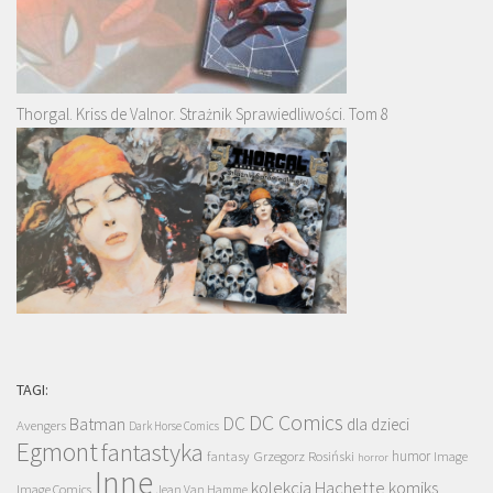
Thorgal. Kriss de Valnor. Strażnik Sprawiedliwości. Tom 8
TAGI:
DC Comics
DC
Batman
dla dzieci
Avengers
Dark Horse Comics
Egmont
fantastyka
Grzegorz Rosiński
humor
fantasy
Image
horror
Inne
kolekcja Hachette
komiks
Image Comics
Jean Van Hamme