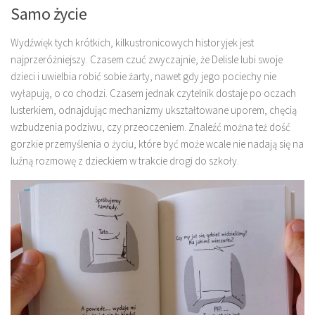
Samo życie
Wydźwięk tych krótkich, kilkustronicowych historyjek jest
najprzeróżniejszy. Czasem czuć zwyczajnie, że Delisle lubi swoje
dzieci i uwielbia robić sobie żarty, nawet gdy jego pociechy nie
wyłapują, o co chodzi. Czasem jednak czytelnik dostaje po oczach
lusterkiem, odnajdując mechanizmy ukształtowane uporem, chęcią
wzbudzenia podziwu, czy przeoczeniem. Znaleźć można też dość
gorzkie przemyślenia o życiu, które być może wcale nie nadają się na
luźną rozmowę z dzieckiem w trakcie drogi do szkoły.