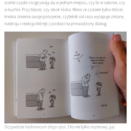
scenki często rozgrywają się w jednym miejscu, czy to w salonie, czy
w kuchni. Przy blacie, czy obok łóżka. Mimo że czasem tylko któraś
kreska zmienia swoje położenie, czytelnik od razu wyłapuje zmianę
nastroju i reakcję którejś z postaci na prowadzony dialog.
Oczywiście
Vademecum złego ojca. 3
to nie tylko rozmowy, już