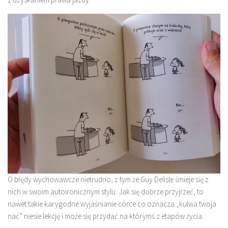
O błędy wychowawcze nietrudno, z tym że Guy Delisle śmieje się z
nich w swoim autoironicznym stylu. Jak się dobrze przyjrzeć, to
nawet takie karygodne wyjaśnianie córce co oznacza „kulwa twoja
nać” niesie lekcję i może się przydać na którymś z etapów życia.