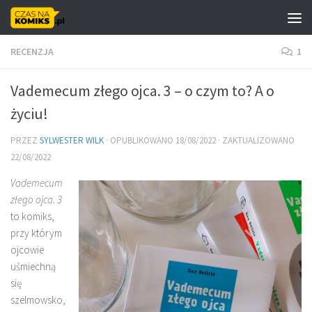
Skip to content
RECENZJA
1
Vademecum złego ojca. 3 – o czym to? A o
życiu!
PRZEZ
SYLWESTER WILK
· OPUBLIKOWANO
18/08/2022
· ZAKTUALIZOWANO
22/08/2022
Vademecum
złego ojca. 3
to komiks,
przy którym
ojcowie
uśmiechną
się
szelmowsko,