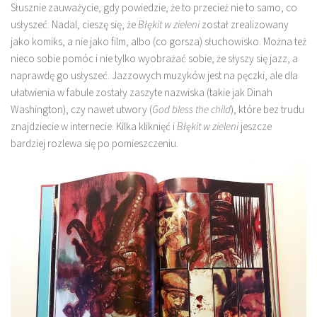
Słusznie zauważycie, gdy powiedzie, że to przecież nie to samo, co
usłyszeć. Nadal, cieszę się, że
Błękit w zieleni
został zrealizowany
jako komiks, a nie jako film, albo (co gorsza) słuchowisko. Można też
nieco sobie pomóc i nie tylko wyobrażać sobie, że słyszy się jazz, a
naprawdę go usłyszeć. Jazzowych muzyków jest na pęczki, ale dla
ułatwienia w fabule zostały zaszyte nazwiska (takie jak Dinah
Washington), czy nawet utwory (
God bless the child
), które bez trudu
znajdziecie w internecie. Kilka kliknięć i
Błękit w zieleni
jeszcze
bardziej rozlewa się po pomieszczeniu.