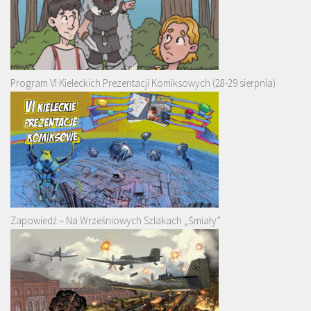
Program VI Kieleckich Prezentacji Komiksowych (28-29 sierpnia)
Zapowiedź – Na Wrześniowych Szlakach „Śmiały”