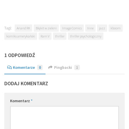
Tagi:
Anand RK
Błękit w zieleni
Image Comics
Inne
jazz
kboom
komiks amerykański
Ram V
thriller
thriller psychologiczny
1 ODPOWIEDŹ
Komentarze
0
Pingbacki
1
DODAJ KOMENTARZ
Komentarz
*