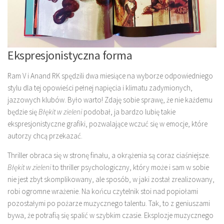
Ekspresjonistyczna forma
Ram V i Anand RK spędzili dwa miesiące na wyborze odpowiedniego
stylu dla tej opowieści pełnej napięcia i klimatu zadymionych,
jazzowych klubów. Było warto! Zdaję sobie sprawę, że nie każdemu
będzie się
Błękit w zieleni
podobał, ja bardzo lubię takie
ekspresjonistyczne grafiki, pozwalające wczuć się w emocje, które
autorzy chcą przekazać.
Thriller obraca się w stronę finału, a okrążenia są coraz ciaśniejsze.
Błękit w zieleni
to thriller psychologiczny, który może i sam w sobie
nie jest zbyt skomplikowany, ale sposób, w jaki został zrealizowany,
robi ogromne wrażenie. Na końcu czytelnik stoi nad popiołami
pozostałymi po pożarze muzycznego talentu. Tak, to z geniuszami
bywa, że potrafią się spalić w szybkim czasie. Eksplozje muzycznego