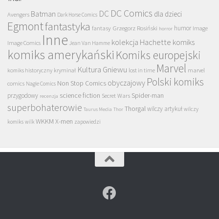
DC Comics
DC
Batman
dla dzieci
Avengers
Dark Horse Comics
Egmont
fantastyka
Grzegorz Rosiński
humor
fantasy
Image
horror
Inne
kolekcja Hachette
komiks
Image Comics
Jean Van Hamme
komiks amerykański
Komiks europejski
Marvel
Kultura Gniewu
komiks historyczny
kryminał
lost in time
marvel
Polski komiks
obyczajowy
Non Stop Comics
comics
Nagle Comics
science fiction
Spider-man
przygodowy
Secret Wars
recenzja
superbohaterowie
Thorgal
wilczy artykuł
wilczy
Taurus Media
Thor
WKKM
X-men
komiks
wilk
zapowiedzi