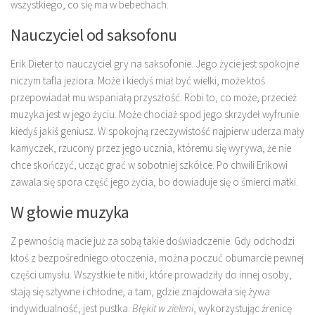
wszystkiego, co się ma w bebechach.
Nauczyciel od saksofonu
Erik Dieter to nauczyciel gry na saksofonie. Jego życie jest spokojne
niczym tafla jeziora. Może i kiedyś miał być wielki, może ktoś
przepowiadał mu wspaniałą przyszłość. Robi to, co może, przecież
muzyka jest w jego życiu. Może chociaż spod jego skrzydeł wyfrunie
kiedyś jakiś geniusz. W spokojną rzeczywistość najpierw uderza mały
kamyczek, rzucony przez jego ucznia, któremu się wyrywa, że nie
chce skończyć, ucząc grać w sobotniej szkółce. Po chwili Erikowi
zawala się spora część jego życia, bo dowiaduje się o śmierci matki.
W głowie muzyka
Z pewnością macie już za sobą takie doświadczenie. Gdy odchodzi
ktoś z bezpośredniego otoczenia, można poczuć obumarcie pewnej
części umysłu. Wszystkie te nitki, które prowadziły do innej osoby,
stają się sztywne i chłodne, a tam, gdzie znajdowała się żywa
indywidualność, jest pustka.
Błękit w zieleni
, wykorzystując źrenicę