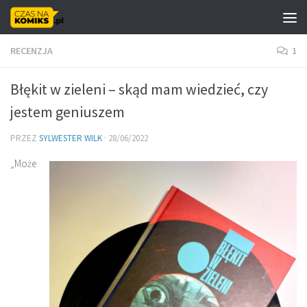
Skip to content
RECENZJA
1
Błękit w zieleni – skąd mam wiedzieć, czy
jestem geniuszem
PRZEZ
SYLWESTER WILK
·
28/06/2022
„Może