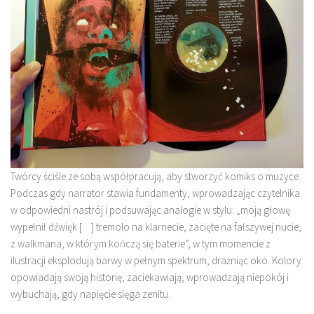
Twórcy ściśle ze sobą współpracują, aby stworzyć komiks o muzyce.
Podczas gdy narrator stawia fundamenty, wprowadzając czytelnika
w odpowiedni nastrój i podsuwając analogie w stylu: „moją głowę
wypełnił dźwięk […] tremolo na klarnecie, zacięte na fałszywej nucie,
z walkmana, w którym kończą się baterie”, w tym momencie z
ilustracji eksplodują barwy w pełnym spektrum, drażniąc oko. Kolory
opowiadają swoją historię, zaciekawiają, wprowadzają niepokój i
wybuchają, gdy napięcie sięga zenitu.