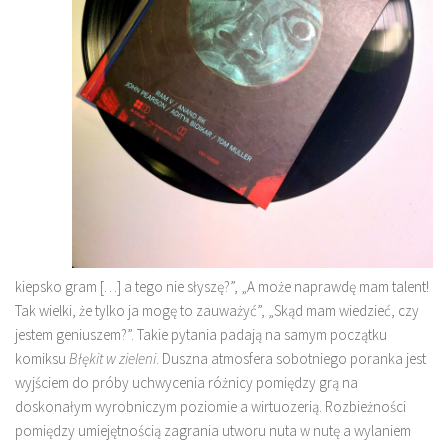
kiepsko gram […] a tego nie słyszę?”, „A może naprawdę mam talent!
Tak wielki, że tylko ja mogę to zauważyć”, „Skąd mam wiedzieć, czy
jestem geniuszem?”. Takie pytania padają na samym początku
komiksu
Błękit w zieleni
. Duszna atmosfera sobotniego poranka jest
wyjściem do próby uchwycenia różnicy pomiędzy grą na
doskonałym wyrobniczym poziomie a wirtuozerią. Rozbieżności
pomiędzy umiejętnością zagrania utworu nuta w nutę a wylaniem