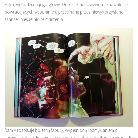
Erika, wchodzi do jego głowy. Odejście matki wywołuje nawałnicę
powracających wspomnień, przecinaną przez niewykorzystane
szanse i niespełnione marzenia.
Ram V rozpisuje bolesną fabułę, wypełnioną rozmyślaniem o
sprawach, które Erik miał już dawno za sobą. Saksofonista wraca do