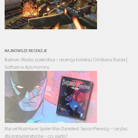
NAJNOWSZE RECENZJE
Batman. Miasto szaleństwa – recenzja komiksu Christiana Warda |
Gotham w stylu horroru
Marvel Must-Have: Spider-Man Daredevil. Sezon Pierwszy – rarytas
dla prenumeratorów – czy warto?