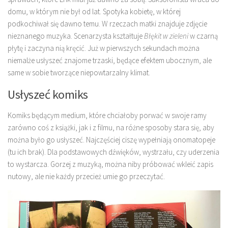
domu, w którym nie był od lat. Spotyka kobietę, w której
podkochiwał się dawno temu. W rzeczach matki znajduje zdjęcie
nieznanego muzyka. Scenarzysta kształtuje
Błękit w zieleni
w czarną
płytę i zaczyna nią kręcić. Już w pierwszych sekundach można
niemalże usłyszeć znajome trzaski, będące efektem ubocznym, ale
same w sobie tworzące niepowtarzalny klimat.
Usłyszeć komiks
Komiks będącym medium, które chciałoby porwać w swoje ramy
zarówno coś z książki, jak i z filmu, na różne sposoby stara się, aby
można było go usłyszeć. Najczęściej ciszę wypełniają onomatopeje
(tu ich brak). Dla podstawowych dźwięków, wystrzału, czy uderzenia
to wystarcza. Gorzej z muzyką, można niby próbować wkleić zapis
nutowy, ale nie każdy przecież umie go przeczytać.