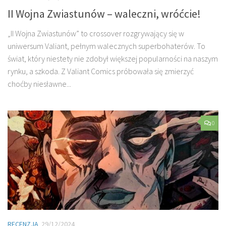
II Wojna Zwiastunów – waleczni, wróćcie!
„II Wojna Zwiastunów” to crossover rozgrywający się w
uniwersum Valiant, pełnym walecznych superbohaterów. To
świat, który niestety nie zdobył większej popularności na naszym
rynku, a szkoda. Z Valiant Comics próbowała się zmierzyć
choćby niesławne...
0
RECENZJA
29/12/2024