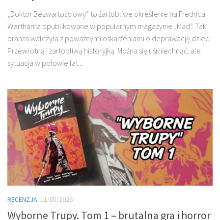
„Doktor Bezwartościowy” to żartobliwe określenie na Fredrica
Werthama opublikowane w popularnym magazynie „Mad”. Tak
branża walczyła z poważnymi oskarżeniami o deprawację dzieci.
Przewrotną i żartobliwą historyjką. Można się uśmiechnąć, ale
sytuacja w połowie lat...
RECENZJA
11/05/2026
Wyborne Trupy. Tom 1 – brutalna gra i horror