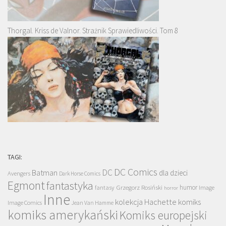
Thorgal. Kriss de Valnor. Strażnik Sprawiedliwości. Tom 8
TAGI:
DC Comics
DC
Batman
dla dzieci
Avengers
Dark Horse Comics
Egmont
fantastyka
Grzegorz Rosiński
humor
fantasy
Image
horror
Inne
kolekcja Hachette
komiks
Image Comics
Jean Van Hamme
komiks amerykański
Komiks europejski