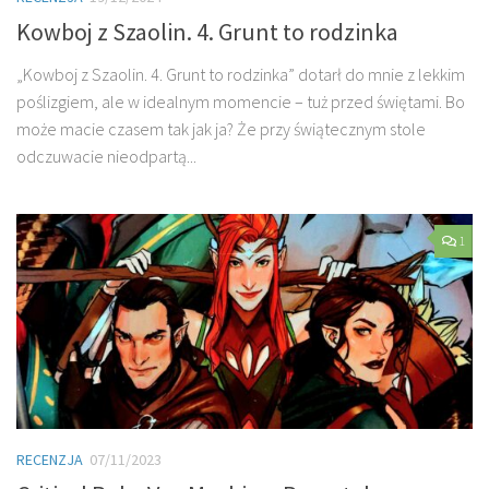
Kowboj z Szaolin. 4. Grunt to rodzinka
„Kowboj z Szaolin. 4. Grunt to rodzinka” dotarł do mnie z lekkim
poślizgiem, ale w idealnym momencie – tuż przed świętami. Bo
może macie czasem tak jak ja? Że przy świątecznym stole
odczuwacie nieodpartą...
1
RECENZJA
07/11/2023