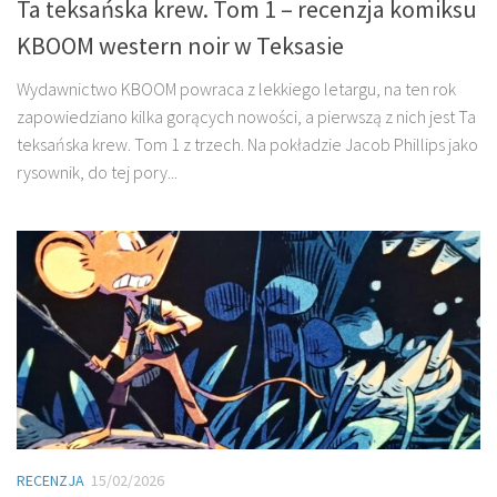
Ta teksańska krew. Tom 1 – recenzja komiksu
KBOOM western noir w Teksasie
Wydawnictwo KBOOM powraca z lekkiego letargu, na ten rok
zapowiedziano kilka gorących nowości, a pierwszą z nich jest Ta
teksańska krew. Tom 1 z trzech. Na pokładzie Jacob Phillips jako
rysownik, do tej pory...
RECENZJA
15/02/2026