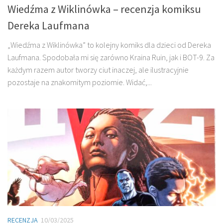
Wiedźma z Wiklinówka – recenzja komiksu
Dereka Laufmana
„Wiedźma z Wiklinówka” to kolejny komiks dla dzieci od Dereka
Laufmana. Spodobała mi się zarówno Kraina Ruin, jak i BOT-9. Za
każdym razem autor tworzy ciut inaczej, ale ilustracyjnie
pozostaje na znakomitym poziomie. Widać,...
RECENZJA
10/03/2025