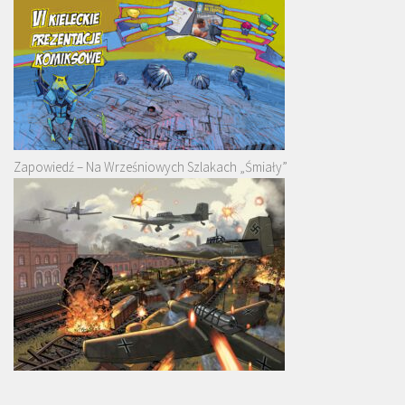
Zapowiedź – Na Wrześniowych Szlakach „Śmiały”