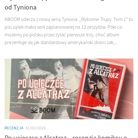
od Tyniona
KBOOM uderza z nową serią Tyniona. „Wyborne Trupy. Tom 1” to
początek maksi serii zaplanowanej na 13 zeszytów. Póki co
możemy po polsku przeczytać pierwsze trzy, choć album
prezentuje się jak standardowy amerykański zbiorczak,...
RECENZJA
31/03/2026
Po ucieczce z Alcatraz – recenzja komiksu o