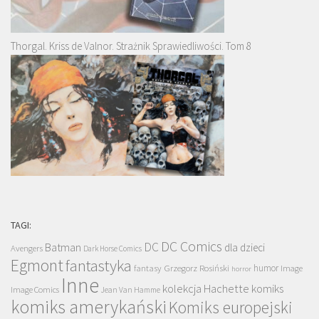
Thorgal. Kriss de Valnor. Strażnik Sprawiedliwości. Tom 8
TAGI:
DC Comics
DC
Batman
dla dzieci
Avengers
Dark Horse Comics
Egmont
fantastyka
Grzegorz Rosiński
humor
fantasy
Image
horror
Inne
kolekcja Hachette
komiks
Image Comics
Jean Van Hamme
komiks amerykański
Komiks europejski