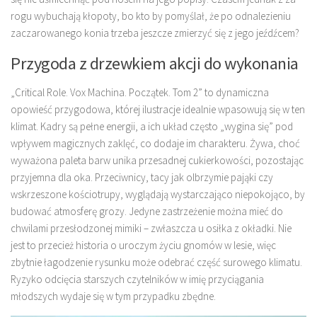
rogu wybuchają kłopoty, bo kto by pomyślał, że po odnalezieniu
zaczarowanego konia trzeba jeszcze zmierzyć się z jego jeźdźcem?
Przygoda z drzewkiem akcji do wykonania
„Critical Role. Vox Machina. Początek. Tom 2” to dynamiczna
opowieść przygodowa, której ilustracje idealnie wpasowują się w ten
klimat. Kadry są pełne energii, a ich układ często „wygina się” pod
wpływem magicznych zaklęć, co dodaje im charakteru. Żywa, choć
wyważona paleta barw unika przesadnej cukierkowości, pozostając
przyjemna dla oka. Przeciwnicy, tacy jak olbrzymie pająki czy
wskrzeszone kościotrupy, wyglądają wystarczająco niepokojąco, by
budować atmosferę grozy. Jedyne zastrzeżenie można mieć do
chwilami przesłodzonej mimiki – zwłaszcza u osiłka z okładki. Nie
jest to przecież historia o uroczym życiu gnomów w lesie, więc
zbytnie łagodzenie rysunku może odebrać część surowego klimatu.
Ryzyko odcięcia starszych czytelników w imię przyciągania
młodszych wydaje się w tym przypadku zbędne.