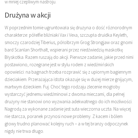
w mniej czepliwym nastroju.
Drużyna w akcji
W poprzednim tomie ugruntowała się drużyna o dość różnorodnym
charakterze: półelfie bliźniaki Vax i Vexa, szczupła druidka Keyleth,
smoczy czarodziej Tiberius, półolbrzym Grog Strongjaw oraz gnomi
bard Scanlan Shorthalt, wspierani przez niedźwiedzią maskotkę
Błyskotka. Razem ruszają do akcji. Pierwsze zadanie, jakie przed nimi
postawiono, rozegrane jest w stylu rodem z wiedźmińskich
opowieści: na bagnach trzeba rozprawić się z upiornym bagiennym
dzieciakiem. Przerażająca istota okazuje się w dużej mierze gnijącym,
martwym dzieckiem. Fuj. Choć tego rodzaju zlecenie mogłoby
wystarczyć jednemu wiedźminowi z dwoma mieczami, dla pełnej
drużyny nie stanowi ono wyzwania adekwatnego do ich możliwości.
Nagrodą za wykonane zadanie jest suta wieczorna uczta. Na więcej
nie starcza, poranek przynosi nowe problemy. Z kacem i bólem
głowy trudno planować kolejny ruch – a w tej branży odpoczynek
nigdy nie trwa długo.