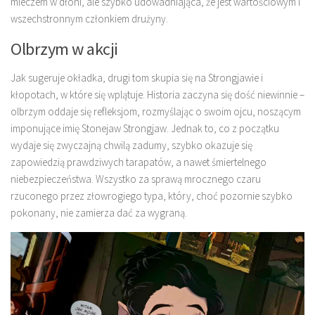
mieczem w dłoni, ale szybko udowadniająca, że jest wartościowym i
wszechstronnym członkiem drużyny.
Olbrzym w akcji
Jak sugeruje okładka, drugi tom skupia się na Strongjawie i
kłopotach, w które się wplątuje. Historia zaczyna się dość niewinnie –
olbrzym oddaje się refleksjom, rozmyślając o swoim ojcu, noszącym
imponujące imię Stonejaw Strongjaw. Jednak to, co z początku
wydaje się zwyczajną chwilą zadumy, szybko okazuje się
zapowiedzią prawdziwych tarapatów, a nawet śmiertelnego
niebezpieczeństwa. Wszystko za sprawą mrocznego czaru
rzuconego przez złowrogiego typa, który, choć pozornie szybko
pokonany, nie zamierza dać za wygraną.