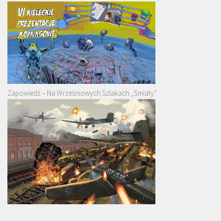
Zapowiedź – Na Wrześniowych Szlakach „Śmiały”