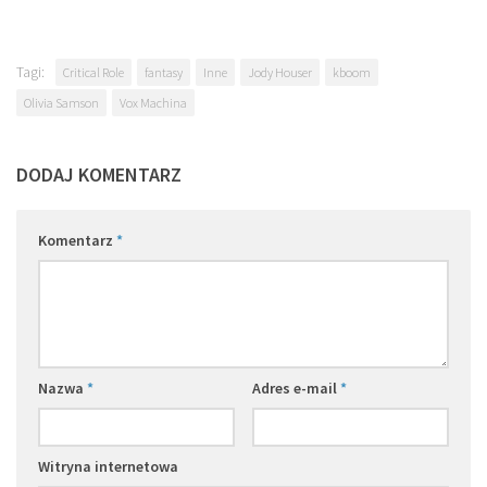
Tagi:
Critical Role
fantasy
Inne
Jody Houser
kboom
Olivia Samson
Vox Machina
DODAJ KOMENTARZ
Komentarz
*
Nazwa
*
Adres e-mail
*
Witryna internetowa