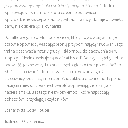
przygód zaszczyconych obecnością słynnego zaklinacza”
idealnie
wpasowuje się w narrację, która celebruje odpowiednie
wprowadzenie każdej postaci czy sytuacji. Taki styl dodaje opowieści
barw, nie odbierając jej dynamiki.
Dodatkowego kolorytu dodaje Percy, który pojawia się w drugiej
połowie opowieści, władając bronią przypominającą rewolwer. Jego
trafna obserwacja natury grupy – skłonność do pakowania się w
kłopoty – idealnie wpisuje się w klimat historii. Bo czym byłaby dobra
opowieść, gdyby wszystko przebiegało gładko i bez przeszkód? To
właśnie przeciwności losu, zagadki do rozwiązania, groźni
przeciwnicy rzucający śmiercionośne zaklęcia oraz momenty pełne
napięcia i niespodziewanych zwrotów sprawiają, że przygoda
nabiera smaku. Bez tego nie byłoby emocji, które napędzają
bohaterów i przyciągają czytelników.
Scenarzysta: Jody Houser
Ilustrator: Olivia Samson