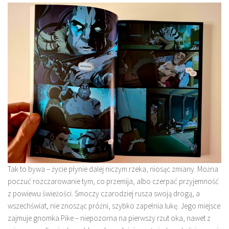
Tak to bywa – życie płynie dalej niczym rzeka, niosąc zmiany. Można
poczuć rozczarowanie tym, co przemija, albo czerpać przyjemność
z powiewu świeżości. Smoczy czarodziej rusza swoją drogą, a
wszechświat, nie znosząc próżni, szybko zapełnia lukę. Jego miejsce
zajmuje gnomka Pike – niepozorna na pierwszy rzut oka, nawet z