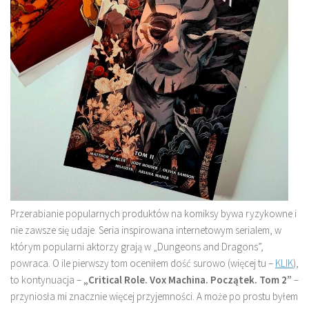
Przerabianie popularnych produktów na komiksy bywa ryzykowne i
nie zawsze się udaje. Seria inspirowana internetowym serialem, w
którym popularni aktorzy grają w „Dungeons and Dragons”,
powraca. O ile pierwszy tom oceniłem dość surowo (więcej tu –
KLIK
),
to kontynuacja –
„Critical Role. Vox Machina. Początek. Tom 2”
–
przyniosła mi znacznie więcej przyjemności. A może po prostu byłem