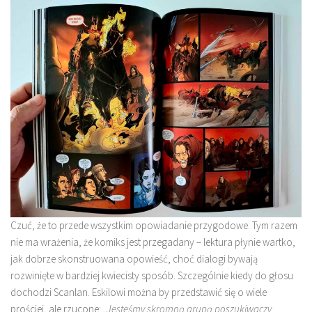
Czuć, że to przede wszystkim opowiadanie przygodowe. Tym razem
nie ma wrażenia, że komiks jest przegadany – lektura płynie wartko,
jak dobrze skonstruowana opowieść, choć dialogi bywają
rozwinięte w bardziej kwiecisty sposób. Szczególnie kiedy do głosu
dochodzi Scanlan. Eskilowi można by przedstawić się o wiele
prościej, ale rzucone:
„Jesteśmy skromną grupą poszukiwaczy