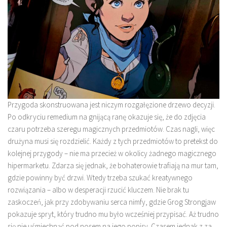
Przygoda skonstruowana jest niczym rozgałęzione drzewo decyzji.
Po odkryciu remedium na gnijącą ranę okazuje się, że do zdjęcia
czaru potrzeba szeregu magicznych przedmiotów. Czas nagli, więc
drużyna musi się rozdzielić. Każdy z tych przedmiotów to pretekst do
kolejnej przygody – nie ma przecież w okolicy żadnego magicznego
hipermarketu. Zdarza się jednak, że bohaterowie trafiają na mur tam,
gdzie powinny być drzwi. Wtedy trzeba szukać kreatywnego
rozwiązania – albo w desperacji rzucić kluczem. Nie brak tu
zaskoczeń, jak przy zdobywaniu serca nimfy, gdzie Grog Strongjaw
pokazuje spryt, który trudno mu było wcześniej przypisać. Aż trudno
się nie uśmiechnąć pod nosem na jego popisy. Czasem jednak z za