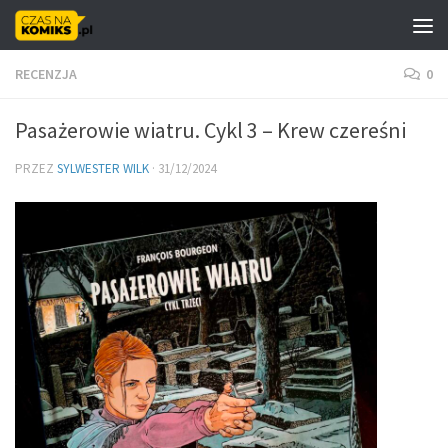
Skip to content
RECENZJA
0
Pasażerowie wiatru. Cykl 3 – Krew czereśni
PRZEZ
SYLWESTER WILK
·
31/12/2024