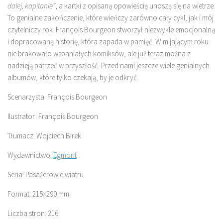
dalej, kapitanie”
, a kartki z opisaną opowieścią unoszą się na wietrze.
To genialne zakończenie, które wieńczy zarówno cały cykl, jak i mój
czytelniczy rok. François Bourgeon stworzył niezwykle emocjonalną
i dopracowaną historię, która zapada w pamięć. W mijającym roku
nie brakowało wspaniałych komiksów, ale już teraz można z
nadzieją patrzeć w przyszłość. Przed nami jeszcze wiele genialnych
albumów, które tylko czekają, by je odkryć.
Scenarzysta: François Bourgeon
Ilustrator: François Bourgeon
Tłumacz: Wojciech Birek
Wydawnictwo:
Egmont
Seria: Pasażerowie wiatru
Format: 215×290 mm
Liczba stron: 216