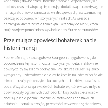
wspominają dawne czasy i bolesne przeżycia. Współtowarzysze
podróży czasami wtrącają się, oferując dodatkową perspektywę, ale
narracja stopniowo zanurza się w retrospekcjach, jeszcze mocniej
osadzając opowieść w historycznych realiach. Aż wreszcie
narracyjna klamra zostaje zamknięta – wracamy do Klervi, która
snuje swoje wspomnienia w wywiadzie przy Murze Komunardów.
Przejmujące opowieści bohaterek na tle
historii Francji
Robi wrażenie, jak szczegółowo Bourgeon przygotował się do
opowiedzenia tej historii. Ilością historycznych detali i faktów nie
powstydziłby się solidny podręcznik. Po lekturze czułem się lekko
wymęczony – zdecydowanie nie jest to komiks na jeden wieczór. Ale
mimo uderzających w czytelnika suchych dat i faktów, nuda jest tu
obca. Wszystko za sprawą dwóch bohaterek, które w swoim życiu
doświadczyły ogromnych trudności. Ich losy budzą ciekawość –
chce się je lepiej poznać, zrozumieć motywacje i podstawy ich
działania. Jednak szczegóły przeszłości serwowane są stopniowo,