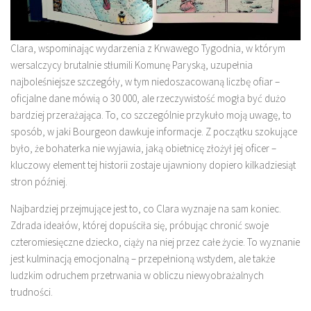
Clara, wspominając wydarzenia z Krwawego Tygodnia, w którym
wersalczycy brutalnie stłumili Komunę Paryską, uzupełnia
najboleśniejsze szczegóły, w tym niedoszacowaną liczbę ofiar –
oficjalne dane mówią o 30 000, ale rzeczywistość mogła być dużo
bardziej przerażająca. To, co szczególnie przykuło moją uwagę, to
sposób, w jaki Bourgeon dawkuje informacje. Z początku szokujące
było, że bohaterka nie wyjawia, jaką obietnicę złożył jej oficer –
kluczowy element tej historii zostaje ujawniony dopiero kilkadziesiąt
stron później.
Najbardziej przejmujące jest to, co Clara wyznaje na sam koniec.
Zdrada ideałów, której dopuściła się, próbując chronić swoje
czteromiesięczne dziecko, ciąży na niej przez całe życie. To wyznanie
jest kulminacją emocjonalną – przepełnioną wstydem, ale także
ludzkim odruchem przetrwania w obliczu niewyobrażalnych
trudności.