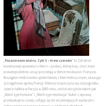
„
Pasażerowie wiatru. Cykl 3 – Krew czereśni
” to 216 stron
komiksowej opowieści o Klervi – postaci, której losy, choć mało
prawdopodobne, wciąż pozostają w sferze możliwości. François
Bourgeon mistrzowsko splata fabułę z tłem historycznym, ukazując
szczegółowo epokę Francji. Historia rozpoczyna się od pogrzebu
Jules’a Vallèsa w Paryżu w 1885 roku, wśród okrzyków takich jak
„Niech żyje Komuna” i „Niech żyje rewolucja”. Autor z wprawą
przeskakuje w czasie, cofając się do wcześniejszych wydarzeń i
jednocześnie rozwijając narrację w późniejszych latach.