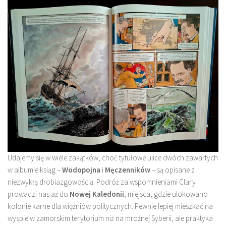
Udajemy się w wiele zakątków, choć tytułowe ulice dwóch zawartych
w albumie ksiąg –
Wodopojna
i
Męczenników
– są opisane z
niezwykłą drobiazgowością. Podróż za wspomnieniami Clary
prowadzi nas aż do
Nowej Kaledonii
, miejsca, gdzie ulokowano
kolonie karne dla więźniów politycznych. Pewnie lepiej mieszkać na
wyspie w zamorskim terytorium niż na mroźnej Syberii, ale praktyka