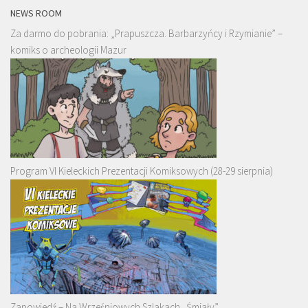
NEWS ROOM
Za darmo do pobrania: „Prapuszcza. Barbarzyńcy i Rzymianie” –
komiks o archeologii Mazur
Program VI Kieleckich Prezentacji Komiksowych (28-29 sierpnia)
Zapowiedź – Na Wrześniowych Szlakach „Śmiały”