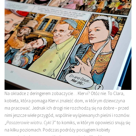
Na okładce z deringerem zobaczycie… Klervi? Otóż nie. To Clara,
kobieta, która pomaga Klervi znaleźć dom, w którym dziewczyna
ma pracować. Jednak ich drogi nie rozchodzą się na dobre – przed
nimi jeszcze wiele przygód, wspólnie wyśpiewanych pieśni i rozmów.
„
Pasażerowie wiatru. Cykl 3
” to komiks, w którym opowieści snują się
na kilku poziomach. Podczas podróży pociągiem kobiety