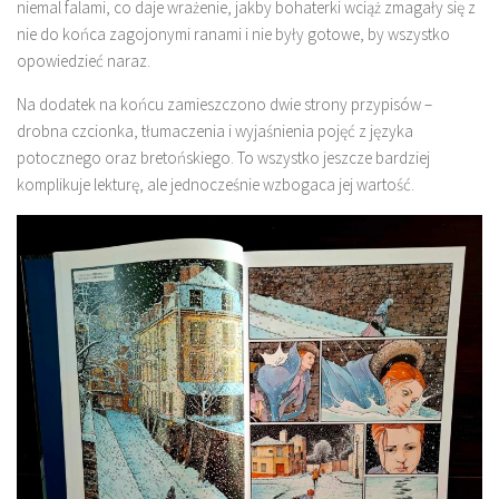
niemal falami, co daje wrażenie, jakby bohaterki wciąż zmagały się z
nie do końca zagojonymi ranami i nie były gotowe, by wszystko
opowiedzieć naraz.
Na dodatek na końcu zamieszczono dwie strony przypisów –
drobna czcionka, tłumaczenia i wyjaśnienia pojęć z języka
potocznego oraz bretońskiego. To wszystko jeszcze bardziej
komplikuje lekturę, ale jednocześnie wzbogaca jej wartość.