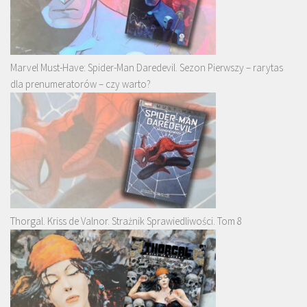
Marvel Must-Have: Spider-Man Daredevil. Sezon Pierwszy – rarytas
dla prenumeratorów – czy warto?
Thorgal. Kriss de Valnor. Strażnik Sprawiedliwości. Tom 8