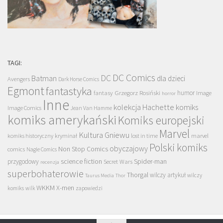
TAGI:
DC Comics
DC
Batman
dla dzieci
Avengers
Dark Horse Comics
Egmont
fantastyka
Grzegorz Rosiński
humor
fantasy
Image
horror
Inne
kolekcja Hachette
komiks
Image Comics
Jean Van Hamme
komiks amerykański
Komiks europejski
Marvel
Kultura Gniewu
komiks historyczny
kryminał
lost in time
marvel
Polski komiks
obyczajowy
Non Stop Comics
comics
Nagle Comics
science fiction
Spider-man
przygodowy
Secret Wars
recenzja
superbohaterowie
Thorgal
wilczy artykuł
wilczy
Taurus Media
Thor
WKKM
X-men
komiks
wilk
zapowiedzi