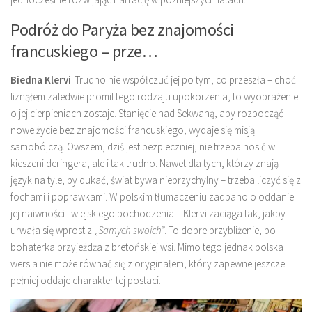
Podróż do Paryża bez znajomości
francuskiego – prze…
Biedna Klervi
. Trudno nie współczuć jej po tym, co przeszła – choć
liznąłem zaledwie promil tego rodzaju upokorzenia, to wyobrażenie
o jej cierpieniach zostaje. Stanięcie nad Sekwaną, aby rozpocząć
nowe życie bez znajomości francuskiego, wydaje się misją
samobójczą. Owszem, dziś jest bezpieczniej, nie trzeba nosić w
kieszeni deringera, ale i tak trudno. Nawet dla tych, którzy znają
język na tyle, by dukać, świat bywa nieprzychylny – trzeba liczyć się z
fochami i poprawkami. W polskim tłumaczeniu zadbano o oddanie
jej naiwności i wiejskiego pochodzenia – Klervi zaciąga tak, jakby
urwała się wprost z „
Samych swoich”
. To dobre przybliżenie, bo
bohaterka przyjeżdża z bretońskiej wsi. Mimo tego jednak polska
wersja nie może równać się z oryginałem, który zapewne jeszcze
pełniej oddaje charakter tej postaci.