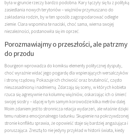
była w gruncie rzeczy bardzo podobna. Kary łączyły się tu z polityką
zasiedlania nowych terytoriów – więźniów przymuszano do
zakładania rodzin, by w ten sposób zagospodarować odległe
ziemie. Clara wspomina te naciski, choć sama, wierna swojej
niezależności, postanowiła się im oprzeć.
Porozmawiajmy o przeszłości, ale patrzmy
do przodu
Bourgeon wprowadza do komiksu elementy politycznej dysputy,
choć wyraźnie widać jego pogardę dla wspierających wersalczyków
i stronę rządową. Pokazuje ich chciwość oraz brutalność, często
nieuzasadnioną i nadmierną. Zdarzają się sceny, w których kobieta
rzuca się agresywnie na kolumnę więźniów, oskarżając ich o śmierć
swojej siostry – idącej w tym samym korowodzie kilka metrów dalej.
Moim zdaniem jest to stronnicza relacja wydarzeń, ale właśnie dzięki
temu nabiera emocjonalnego ładunku. Skupienie na pokrzywdzonej
stronie konfliktu sprawia, że opowieść staje się bardziej angażująca i
poruszająca. Zresztą to nie jedyny przykład w historii świata, kiedy