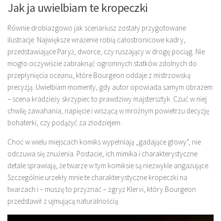
Jak ja uwielbiam te kropeczki
Równie drobiazgowo jak scenariusz zostały przygotowane
ilustracje. Największe wrażenie robią całostronicowe kadry,
przedstawiające Paryż, dworce, czy ruszający w drogę pociąg. Nie
mogło oczywiście zabraknąć ogromnych statków zdolnych do
przepłynięcia oceanu, które Bourgeon oddaje z mistrzowską
precyzją. Uwielbiam momenty, gdy autor opowiada samym obrazem
– scena kradzieży skrzypiec to prawdziwy majstersztyk. Czuć w niej
chwilę zawahania, napięcie i wiszącą w mroźnym powietrzu decyzję
bohaterki, czy podążyć za złodziejem.
Choć w wielu miejscach komiks wypełniają „gadające głowy”, nie
odczuwa się znużenia. Postacie, ich mimika i charakterystyczne
detale sprawiają, że twarze w tym komiksie są niezwykle angażujące.
Szczególnie urzekły mnie te charakterystyczne kropeczki na
twarzach i – muszę to przyznać – zgryz Klervi, który Bourgeon
przedstawił z ujmującą naturalnością.