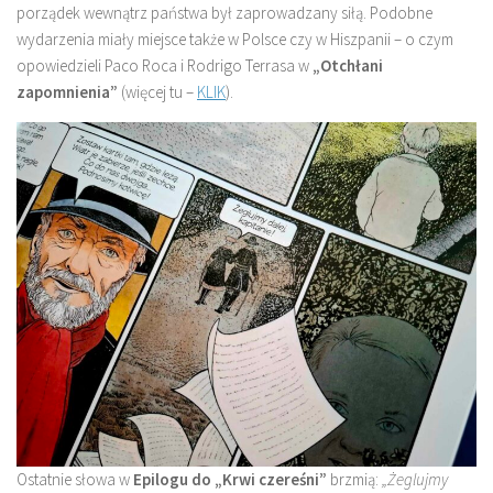
porządek wewnątrz państwa był zaprowadzany siłą. Podobne
wydarzenia miały miejsce także w Polsce czy w Hiszpanii – o czym
opowiedzieli Paco Roca i Rodrigo Terrasa w
„Otchłani
zapomnienia”
(więcej tu –
KLIK
).
Ostatnie słowa w
Epilogu do „Krwi czereśni”
brzmią:
„Żeglujmy