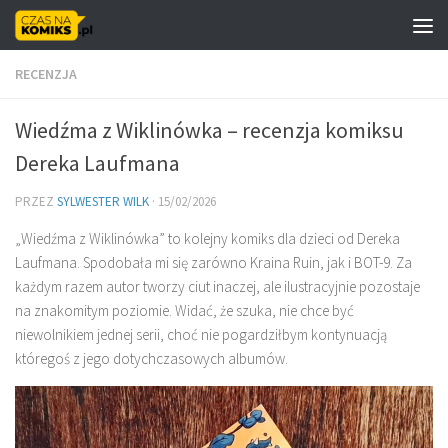
Skip to content
RECENZJA
Wiedźma z Wiklinówka – recenzja komiksu
Dereka Laufmana
PRZEZ
SYLWESTER WILK
·
15/02/2026
„Wiedźma z Wiklinówka” to kolejny komiks dla dzieci od Dereka
Laufmana. Spodobała mi się zarówno Kraina Ruin, jak i BOT-9. Za
każdym razem autor tworzy ciut inaczej, ale ilustracyjnie pozostaje
na znakomitym poziomie. Widać, że szuka, nie chce być
niewolnikiem jednej serii, choć nie pogardziłbym kontynuacją
któregoś z jego dotychczasowych albumów.