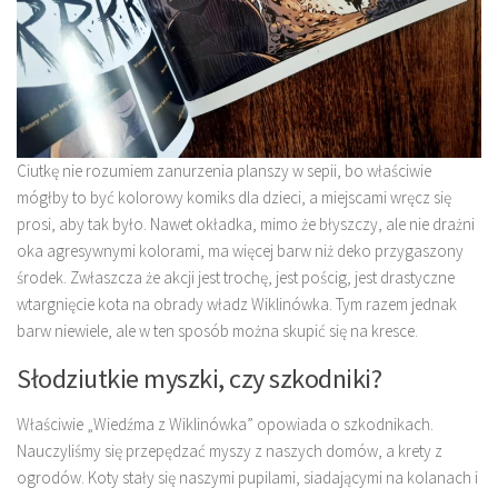
Ciutkę nie rozumiem zanurzenia planszy w sepii, bo właściwie
mógłby to być kolorowy komiks dla dzieci, a miejscami wręcz się
prosi, aby tak było. Nawet okładka, mimo że błyszczy, ale nie drażni
oka agresywnymi kolorami, ma więcej barw niż deko przygaszony
środek. Zwłaszcza że akcji jest trochę, jest pościg, jest drastyczne
wtargnięcie kota na obrady władz Wiklinówka. Tym razem jednak
barw niewiele, ale w ten sposób można skupić się na kresce.
Słodziutkie myszki, czy szkodniki?
Właściwie „Wiedźma z Wiklinówka” opowiada o szkodnikach.
Nauczyliśmy się przepędzać myszy z naszych domów, a krety z
ogrodów. Koty stały się naszymi pupilami, siadającymi na kolanach i