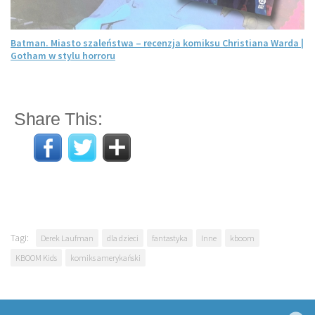
Batman. Miasto szaleństwa – recenzja komiksu Christiana Warda |
Gotham w stylu horroru
Share This:
Tagi:
Derek Laufman
dla dzieci
fantastyka
Inne
kboom
KBOOM Kids
komiks amerykański