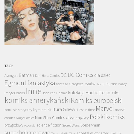
TAGI:
DC Comics
DC
Batman
dla dzieci
Avengers
Dark Horse Comics
Egmont
fantastyka
Grzegorz Rosiński
humor
fantasy
Image
horror
Inne
kolekcja Hachette
komiks
Image Comics
Jean Van Hamme
komiks amerykański
Komiks europejski
Marvel
Kultura Gniewu
komiks historyczny
kryminał
lost in time
marvel
Polski komiks
obyczajowy
Non Stop Comics
comics
Nagle Comics
science fiction
Spider-man
przygodowy
Secret Wars
recenzja
superbohaterowie
Thorgal
wilczy artykuł
wilczy
Taurus Media
Thor