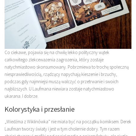
Co ciekawe, pojawia się na chwilę lekko polityczny wątek
całkowitego zlekceważenia zagrożenia, który zostaje
natychmiastowo skonsumowany. Pobrzmiewa to trochę społeczną
niesprawiedliwością, rządzący napychają kieszenie i brzuchy,
podczas gdy najmniejsi muszą walczyć o przetrwanie i swoich
najbliższych. U Laufmana niewiara zostaje natychmiastowo
ukarana. I dobrze.
Kolorystyka i przesłanie
„Wiedźma z Wiklinówka” nie miała być na początku komiksem. Derek
Laufman tworzy światy i jest w tym cholernie dobry. Tym razem