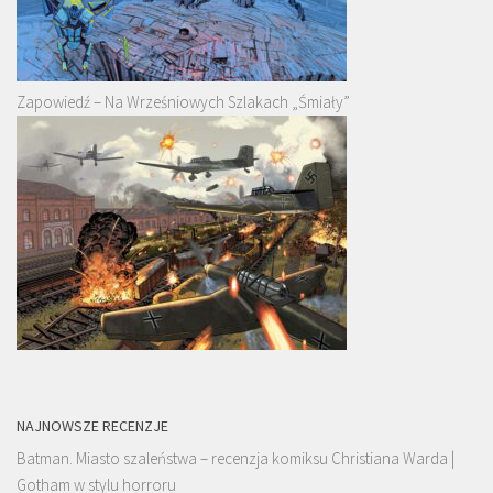
Zapowiedź – Na Wrześniowych Szlakach „Śmiały”
NAJNOWSZE RECENZJE
Batman. Miasto szaleństwa – recenzja komiksu Christiana Warda |
Gotham w stylu horroru