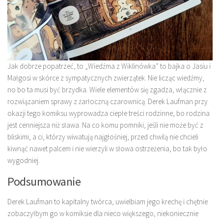
Jak dobrze popatrzeć, to „Wiedźma z Wiklinówka” to bajka o Jasiu i
Małgosi w skórce z sympatycznych zwierzątek. Nie licząc wiedźmy,
no bo ta musi być brzydka. Wiele elementów się zgadza, włącznie z
rozwiązaniem sprawy z żarłoczną czarownicą. Derek Laufman przy
okazji tego komiksu wyprowadza ciepłe treści rodzinne, bo rodzina
jest cenniejsza niż sława. Na co komu pomniki, jeśli nie może być z
bliskimi, a ci, którzy wiwatują najgłośniej, przed chwilą nie chcieli
kiwnąć nawet palcem i nie wierzyli w słowa ostrzeżenia, bo tak było
wygodniej.
Podsumowanie
Derek Laufman to kapitalny twórca, uwielbiam jego krechę i chętnie
zobaczyłbym go w komiksie dla nieco większego, niekoniecznie