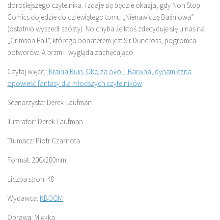
doroślejszego czytelnika. I zdaje się będzie okazja, gdy Non Stop
Comics dojedzie do dziewiątego tomu „Nienawidzę Baśniowa”
(ostatnio wyszedł szósty). No chyba że ktoś zdecyduje się u nas na
„Crimson Fall”, którego bohaterem jest Sir Duncross, pogromca
potworów. A brzmi i wygląda zachęcająco.
Czytaj więcej:
Kraina Ruin. Oko za oko – Barwna, dynamiczna
opowieść fantasy dla młodszych czytelników
Scenarzysta: Derek Laufman
Ilustrator: Derek Laufman
Tłumacz: Piotr Czarnota
Format: 200x200mm
Liczba stron: 48
Wydawca:
KBOOM
Oprawa: Miękka