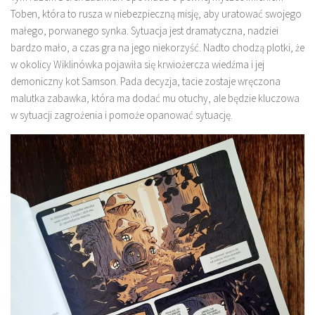
Toben, która to rusza w niebezpieczną misję, aby uratować swojego
małego, porwanego synka. Sytuacja jest dramatyczna, nadziei
bardzo mało, a czas gra na jego niekorzyść. Nadto chodzą plotki, że
w okolicy Wiklinówka pojawiła się krwiożercza wiedźma i jej
demoniczny kot Samson. Pada decyzja, tacie zostaje wręczona
malutka zabawka, która ma dodać mu otuchy, ale będzie kluczowa
w sytuacji zagrożenia i pomoże opanować sytuację.