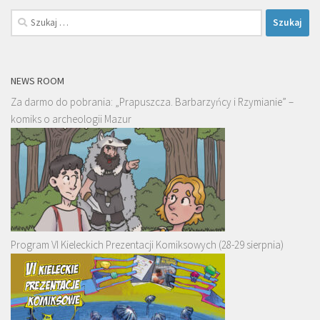
Szukaj:
NEWS ROOM
Za darmo do pobrania: „Prapuszcza. Barbarzyńcy i Rzymianie” –
komiks o archeologii Mazur
Program VI Kieleckich Prezentacji Komiksowych (28-29 sierpnia)