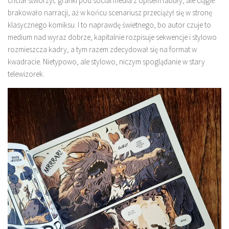
chciał stworzyć grafiki pod social media z opisem fabuły, ale ciągle
brakowało narracji, aż w końcu scenariusz przeciążył się w stronę
klasycznego komiksu. I to naprawdę świetnego, bo autor czuje to
medium nad wyraz dobrze, kapitalnie rozpisuje sekwencje i stylowo
rozmieszcza kadry, a tym razem zdecydował się na format w
kwadracie. Nietypowo, ale stylowo, niczym spoglądanie w stary
telewizorek.