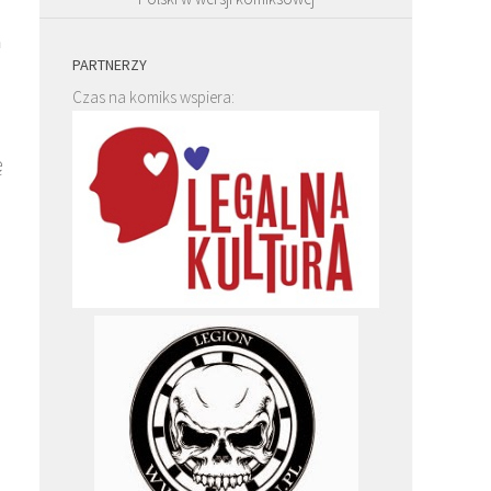
a
PARTNERZY
Czas na komiks wspiera:
ę