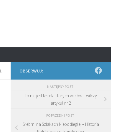
1
OBSERWUJ:
NASTĘPNY POST
To nie jest las dla starych wilków – wilczy
artykuł nr 2
POPRZEDNI POST
Srebrni na Szlakach Niepodległej – Historia
Polski w wersji komiksowej