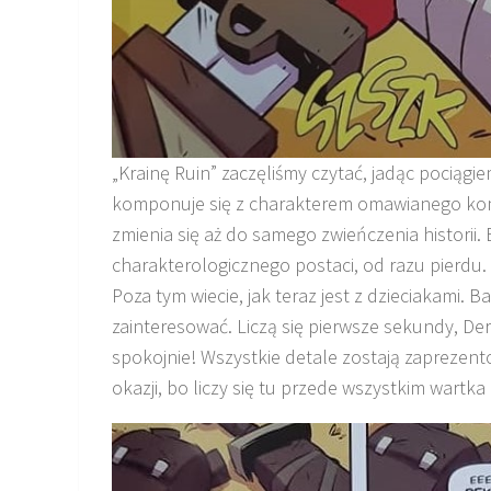
„Krainę Ruin” zaczęliśmy czytać, jadąc pociąg
komponuje się z charakterem omawianego komi
zmienia się aż do samego zwieńczenia historii
charakterologicznego postaci, od razu pierdu.
Poza tym wiecie, jak teraz jest z dzieciakami. 
zainteresować. Liczą się pierwsze sekundy, De
spokojnie! Wszystkie detale zostają zaprezent
okazji, bo liczy się tu przede wszystkim wartka 