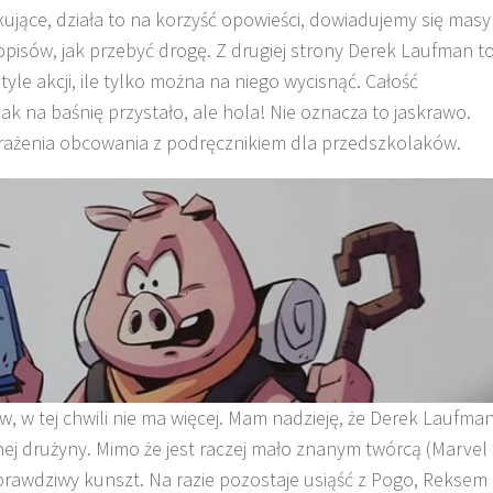
ujące, działa to na korzyść opowieści, dowiadujemy się masy
, opisów, jak przebyć drogę. Z drugiej strony Derek Laufman t
tyle akcji, ile tylko można na niego wycisnąć. Całość
ak na baśnię przystało, ale hola! Nie oznacza to jaskrawo.
wrażenia obcowania z podręcznikiem dla przedszkolaków.
ów, w tej chwili nie ma więcej. Mam nadzieję, że Derek Laufma
 drużyny. Mimo że jest raczej mało znanym twórcą (Marvel
rawdziwy kunszt. Na razie pozostaje usiąść z Pogo, Reksem 