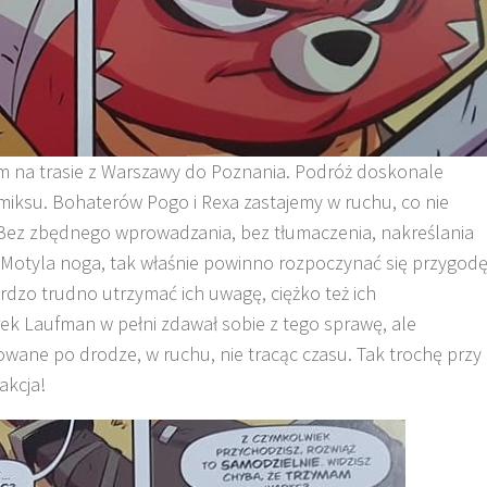
iem na trasie z Warszawy do Poznania. Podróż doskonale
ksu. Bohaterów Pogo i Rexa zastajemy w ruchu, co nie
. Bez zbędnego wprowadzania, bez tłumaczenia, nakreślania
 Motyla noga, tak właśnie powinno rozpoczynać się przygodę
Bardzo trudno utrzymać ich uwagę, ciężko też ich
rek Laufman w pełni zdawał sobie z tego sprawę, ale
owane po drodze, w ruchu, nie tracąc czasu. Tak trochę przy
akcja!