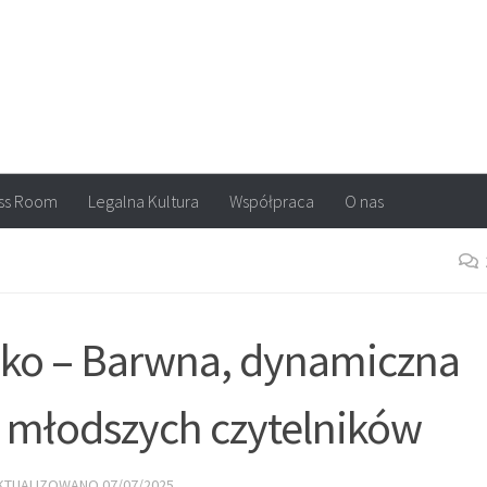
arvel, DC Comics, Image, newsy, konkursy. Wszystko o komiksach
ss Room
Legalna Kultura
Współpraca
O nas
 oko – Barwna, dynamiczna
a młodszych czytelników
AKTUALIZOWANO
07/07/2025