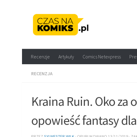
Skip to content
Recenzje komiksów M
Recenzje
Artykuły
Comics Netexpress
Pre
RECENZJA
Kraina Ruin. Oko za
opowieść fantasy dl
PRZEZ
SYLWESTER WILK
· OPUBLIKOWANO
13/11/2019
· Z