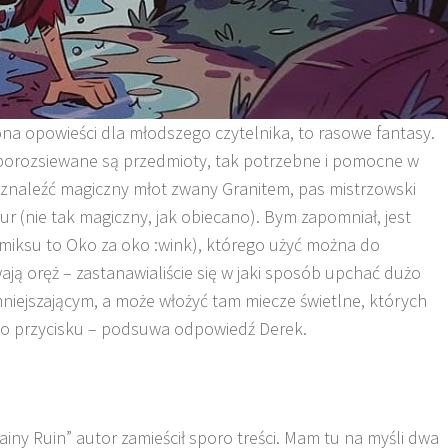
ona opowieści dla młodszego czytelnika, to rasowe fantasy.
porozsiewane są przedmioty, tak potrzebne i pomocne w
znaleźć magiczny młot zwany Granitem, pas mistrzowski
stur (nie tak magiczny, jak obiecano). Bym zapomniał, jest
miksu to Oko za oko :wink), którego użyć można do
ją oręż – zastanawialiście się w jaki sposób upchać dużo
iejszającym, a może włożyć tam miecze świetlne, których
ego przycisku – podsuwa odpowiedź Derek.
ainy Ruin” autor zamieścił sporo treści. Mam tu na myśli dwa