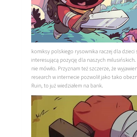
komiksy polskiego rysownika raczej dla dzieci 
interesującą pozycję dla naszych milusińskich. M
nie mówiło. Przyznam też szczerze, że wyjawieni
research w internecie pozwolił jako tako obezna
Ruin, to już wiedziałem na bank.