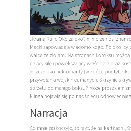
„Kraina Ruin. Oko za oko”, mimo że nosi znami
Macki zapowiadają wiadomo kogo. Po okolicy 
walce ze złolami. Na stronach komiksu można 
dający siłę i powiększający właściciela oraz ko
jeszcze oko nekromanty (w końcu podtytuł ko
przywołania wojsk nieumarłych. Skrzynie skrywa
sprzętu do małego boksu? Może proszkiem zmn
klinga pojawia się po naciśnięciu odpowiedni
Narracja
Co mnie zaskoczyło, to fakt, że na kartkach „Kr