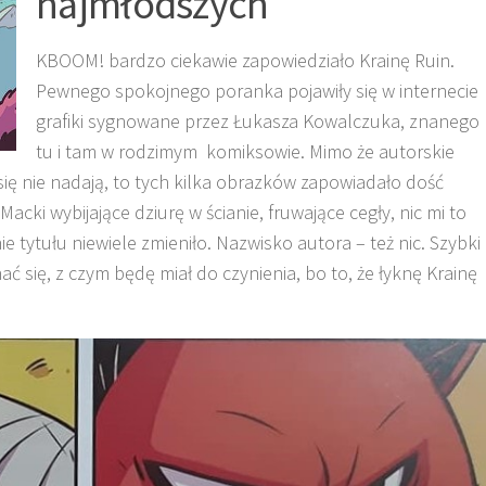
najmłodszych
KBOOM! bardzo ciekawie zapowiedziało Krainę Ruin.
Pewnego spokojnego poranka pojawiły się w internecie
grafiki sygnowane przez Łukasza Kowalczuka, znanego
tu i tam w rodzimym komiksowie. Mimo że autorskie
się nie nadają, to tych kilka obrazków zapowiadało dość
acki wybijające dziurę w ścianie, fruwające cegły, nic mi to
e tytułu niewiele zmieniło. Nazwisko autora – też nic. Szybki
ć się, z czym będę miał do czynienia, bo to, że łyknę Krainę