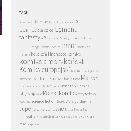
TAGI:
DC
DC
Batman
Avengers
Dark Horse Comics
Egmont
Comics
dla dzieci
fantastyka
Grzegorz Rosiński
fantasy
horror
Inne
humor
Image
Image Comics
Jean Van
kolekcja Hachette
komiks
Hamme
komiks amerykański
Komiks europejski
komiks historyczny
Marvel
Kultura Gniewu
kryminał
lost in time
Non Stop Comics
marvel comics
Nagle Comics
Polski komiks
obyczajowy
przygodowy
science fiction
Spider-man
Secret Wars
recenzja
superbohaterowie
Taurus Media
Thor
Thorgal
WKKM
X-
wilczy artykuł
wilczy komiks
wilk
men
zapowiedzi