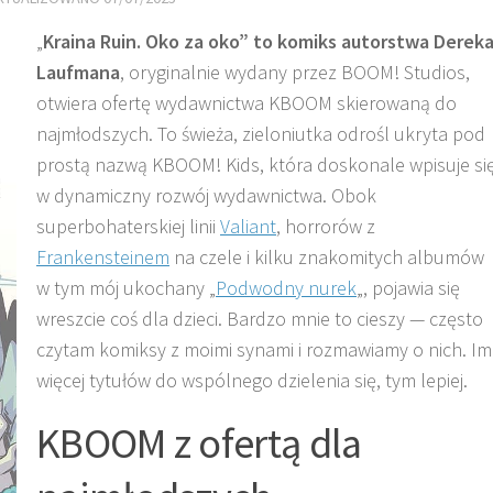
„
Kraina Ruin. Oko za oko” to komiks autorstwa Derek
Laufmana
, oryginalnie wydany przez BOOM! Studios,
otwiera ofertę wydawnictwa KBOOM skierowaną do
najmłodszych. To świeża, zieloniutka odrośl ukryta pod
prostą nazwą KBOOM! Kids, która doskonale wpisuje si
w dynamiczny rozwój wydawnictwa. Obok
superbohaterskiej linii
Valiant
, horrorów z
Frankensteinem
na czele i kilku znakomitych albumów
w tym mój ukochany „
Podwodny nurek
„, pojawia się
wreszcie coś dla dzieci. Bardzo mnie to cieszy — często
czytam komiksy z moimi synami i rozmawiamy o nich. Im
więcej tytułów do wspólnego dzielenia się, tym lepiej.
KBOOM z ofertą dla