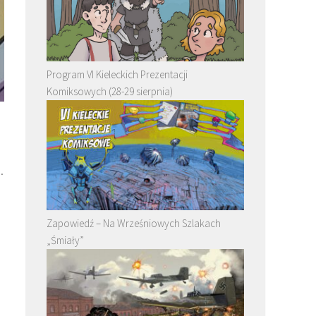
Program VI Kieleckich Prezentacji
Komiksowych (28-29 sierpnia)
.
Zapowiedź – Na Wrześniowych Szlakach
„Śmiały”