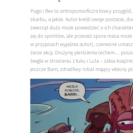
Pogo i Rex to antropomorficzni łowcy przygód
skarbu, a jakże. Autor kreśli swoje postacie,
zwierząt dużo może powiedzieć o ich charakte
się do sprintów, ale przecież spora masa może 
w przypisach wyjaśnia autor), czerwone umasz
żarze akcji. Drużynę pierścienia (echem… posz
biegła w strzelaniu z łuku i Lula – żabia księżni
jeszcze Barri, zdradliwy robal mający własny pl