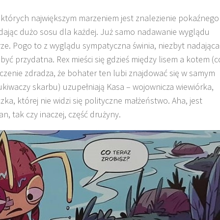
, których największym marzeniem jest znalezienie pokaźnego
 dodając dużo sosu dla każdej. Już samo nadawanie wyglądu
rze. Pogo to z wyglądu sympatyczna świnia, niezbyt nadająca
być przydatna. Rex mieści się gdzieś między lisem a kotem (c
czenie zdradza, że bohater ten lubi znajdować się w samym
ukiwaczy skarbu) uzupełniają Kasa – wojownicza wiewiórka,
czka, której nie widzi się polityczne małżeństwo. Aha, jest
an, tak czy inaczej, część drużyny.