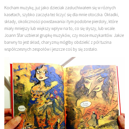
Kocham muzykę, już jako dzieciak zasłuchiwałem się w różnych
kasetach, szybko zaczęła też liczyć się dla mnie otoczka. Okładki,
składy, okoliczności powstawania i tym podobne pierdoły, które
miały mniejszy lub większy wpływ na to, co się słyszy, lub wcale.
Joann Sfar uzbierał grupkę muzyków, czy może muzykantów. Jakże
barwny to jest skład, charyzmą mógłby obdzielić z pół tuzina
współczesnych zespołów i jeszcze coś by się zostało.