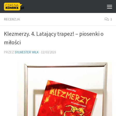
Skip to content
RECENZJA
1
Klezmerzy. 4. Latający trapez! – piosenki o
miłości
PRZEZ
SYLWESTER WILK
·
12/03/2023