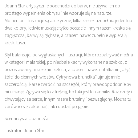
Joann Sfar artystycznie podchodzi do barw, nie używa ich do
prostego wypełnienia obrysu i nie wzoruje się na naturze.
Momentami ilustracje są ascetyczne, kilka kresek uzupełnia jeden lub
dwa kolory, ledwie muskając tylko postacie. Innym razem kreska się
zagęszcza, barwy są głębsze, a czasem nawet zupełnie wypierają
kreski tuszu.
Styl balansuje, od wygłaskanych ilustracji, które rozpatrywać można
w kategorii malarskiej, po niedbałe kadry wykonane na szybko, z
pozostawianymi kreskami szkicu, a czasem nawet notatkami. „Użyć
żółci do ciemnych włosów. Cytrynowa brunetka” ujmuje mnie
szczerością i karze zwrócić na szczegół, który prawdopodobnie by
mi umknął. Zgrywa się to z treścią, bo taki jest ten komiks. Raz czuły i
chwytający za serce, innym razem brutalny i bezwzględny. Można tu
zarówno się zakochać, jak i dostać po gębie.
Scenarzysta: Joann Sfar
Ilustrator: Joann Sfar