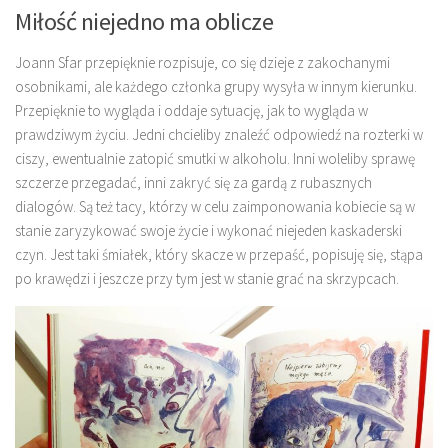
Miłość niejedno ma oblicze
Joann Sfar przepięknie rozpisuje, co się dzieje z zakochanymi
osobnikami, ale każdego członka grupy wysyła w innym kierunku.
Przepięknie to wygląda i oddaje sytuację, jak to wygląda w
prawdziwym życiu. Jedni chcieliby znaleźć odpowiedź na rozterki w
ciszy, ewentualnie zatopić smutki w alkoholu. Inni woleliby sprawę
szczerze przegadać, inni zakryć się za gardą z rubasznych
dialogów. Są też tacy, którzy w celu zaimponowania kobiecie są w
stanie zaryzykować swoje życie i wykonać niejeden kaskaderski
czyn. Jest taki śmiałek, który skacze w przepaść, popisuję się, stąpa
po krawędzi i jeszcze przy tym jest w stanie grać na skrzypcach.