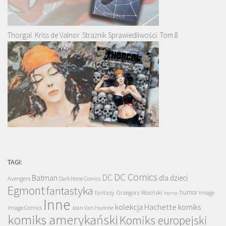
Thorgal. Kriss de Valnor. Strażnik Sprawiedliwości. Tom 8
TAGI:
DC Comics
DC
Batman
dla dzieci
Avengers
Dark Horse Comics
Egmont
fantastyka
Grzegorz Rosiński
humor
fantasy
Image
horror
Inne
kolekcja Hachette
komiks
Image Comics
Jean Van Hamme
komiks amerykański
Komiks europejski