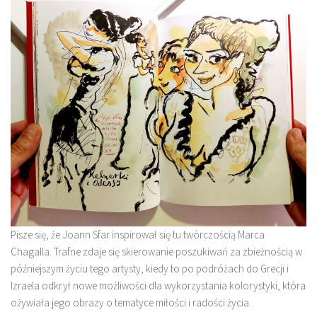
Pisze się, że Joann Sfar inspirował się tu twórczością Marca
Chagalla. Trafne zdaje się skierowanie poszukiwań za zbieżnością w
późniejszym życiu tego artysty, kiedy to po podróżach do Grecji i
Izraela odkrył nowe możliwości dla wykorzystania kolorystyki, która
ożywiała jego obrazy o tematyce miłości i radości życia.