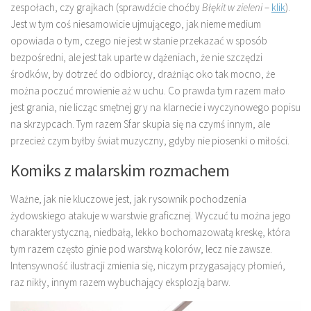
zespołach, czy grajkach (sprawdźcie choćby
Błękit w zieleni
–
klik
).
Jest w tym coś niesamowicie ujmującego, jak nieme medium
opowiada o tym, czego nie jest w stanie przekazać w sposób
bezpośredni, ale jest tak uparte w dążeniach, że nie szczędzi
środków, by dotrzeć do odbiorcy, drażniąc oko tak mocno, że
można poczuć mrowienie aż w uchu. Co prawda tym razem mało
jest grania, nie licząc smętnej gry na klarnecie i wyczynowego popisu
na skrzypcach. Tym razem Sfar skupia się na czymś innym, ale
przecież czym byłby świat muzyczny, gdyby nie piosenki o miłości.
Komiks z malarskim rozmachem
Ważne, jak nie kluczowe jest, jak rysownik pochodzenia
żydowskiego atakuje w warstwie graficznej. Wyczuć tu można jego
charakterystyczną, niedbałą, lekko bochomazowatą kreskę, która
tym razem często ginie pod warstwą kolorów, lecz nie zawsze.
Intensywność ilustracji zmienia się, niczym przygasający płomień,
raz nikły, innym razem wybuchający eksplozją barw.