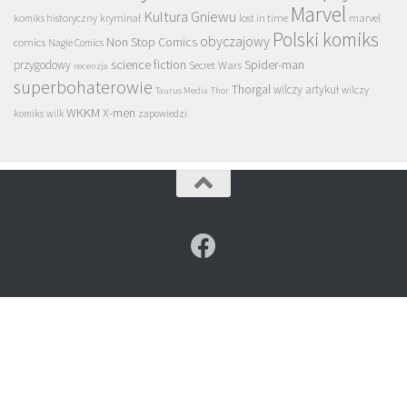
Marvel
Kultura Gniewu
komiks historyczny
kryminał
lost in time
marvel
Polski komiks
obyczajowy
Non Stop Comics
comics
Nagle Comics
science fiction
Spider-man
przygodowy
Secret Wars
recenzja
superbohaterowie
Thorgal
wilczy artykuł
wilczy
Taurus Media
Thor
WKKM
X-men
komiks
wilk
zapowiedzi