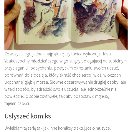
Ze wszystkiego jednak najpiękniejszy taniec wykonują Hava i
Yaakov, pełny młodzieńczego wigoru, gry polegającej na subtelnym
przyciąganiu i odpychaniu, poetyckim określaniu swoich uczuć,
porównań do złodzieja, który skraść chce serce i widzi w oczach
ukochanej głębię morza. Słowne oczarowywanie drugiej osoby, ale
w taki sposób, by zdradzić swoje uczucia, ale jednocześnie nie
powiedzieć o sobie zbyt wiele, tak aby pozostawić mgiełkę
tajemniczości.
Usłyszeć komiks
Uwielbiam tę serię tak jak inne komiksy traktujące o muzyce,