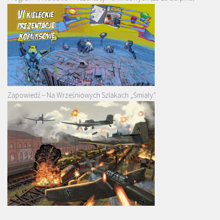
Zapowiedź – Na Wrześniowych Szlakach „Śmiały”