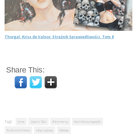
Thorgal. Kriss de Valnor. Strażnik Sprawiedliwości. Tom 8
Share This:
Tagi:
Inne
Joann Sfar
Klezmerzy
Komiks europejski
Kultura Gniewu
obyczajowy
Odessa