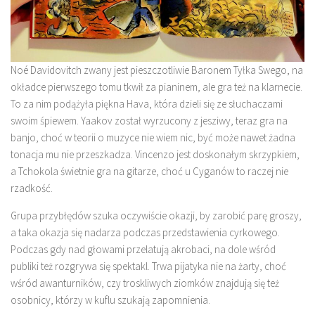
Noé Davidovitch zwany jest pieszczotliwie Baronem Tyłka Swego, na
okładce pierwszego tomu tkwił za pianinem, ale gra też na klarnecie.
To za nim podążyła piękna Hava, która dzieli się ze słuchaczami
swoim śpiewem. Yaakov został wyrzucony z jesziwy, teraz gra na
banjo, choć w teorii o muzyce nie wiem nic, być może nawet żadna
tonacja mu nie przeszkadza. Vincenzo jest doskonałym skrzypkiem,
a Tchokola świetnie gra na gitarze, choć u Cyganów to raczej nie
rzadkość.
Grupa przybłędów szuka oczywiście okazji, by zarobić parę groszy,
a taka okazja się nadarza podczas przedstawienia cyrkowego.
Podczas gdy nad głowami przelatują akrobaci, na dole wśród
publiki też rozgrywa się spektakl. Trwa pijatyka nie na żarty, choć
wśród awanturników, czy troskliwych ziomków znajdują się też
osobnicy, którzy w kuflu szukają zapomnienia.