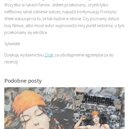
Wszystko w rękach fanów. Jestem przekonany, że jeśli tylko
netflixowy serial odniesie sukces, napędzi kontynuację
Przeklętej
.
Wiele wskazuje na to, że tak będzie w istocie. Czy poznamy dalsze
losy Nimue, albo może autor wyprowadzi inny punkt widzenia, o tym
przekonamy się wkrótce.
Sylwester
Dziękuję wydawnictwu
Znak
za udostępnienie egzemplarza do
recenzji.
Podobne posty