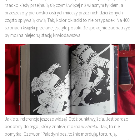
rzadko kiedy przejmują się czymś więcej niż własnym tyłkiem, a
brzeszczoty pierońsko ostrych mieczy przez nich dzierżonych
często spływają krwią. Tak, kolor okładki to nie przypadek. Na 400
stronach książki przelane jest tyle posoki, że spokojnie zaopatrzyć
by można niejedną stację krwiodawstwa.
Jakie tu referencje jeszcze widzę? Otóż punkt wyjścia. Jest bardzo
podobny do tego, który znaleźć można w
Shreku
. Tak, to nie
pomyłka. Czerwoni Paladyni bezlitośnie mordują, torturują,