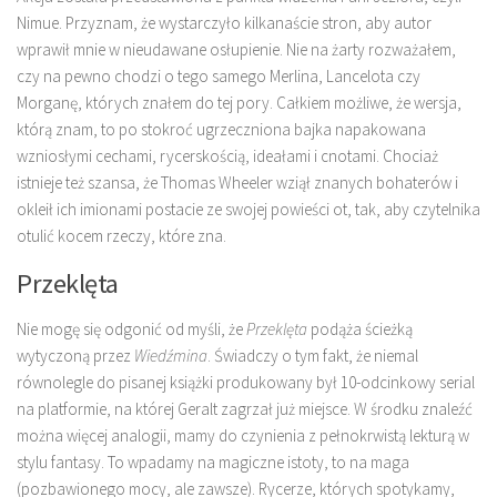
Nimue. Przyznam, że wystarczyło kilkanaście stron, aby autor
wprawił mnie w nieudawane osłupienie. Nie na żarty rozważałem,
czy na pewno chodzi o tego samego Merlina, Lancelota czy
Morganę, których znałem do tej pory. Całkiem możliwe, że wersja,
którą znam, to po stokroć ugrzeczniona bajka napakowana
wzniosłymi cechami, rycerskością, ideałami i cnotami. Chociaż
istnieje też szansa, że Thomas Wheeler wziął znanych bohaterów i
okleił ich imionami postacie ze swojej powieści ot, tak, aby czytelnika
otulić kocem rzeczy, które zna.
Przeklęta
Nie mogę się odgonić od myśli, że
Przeklęta
podąża ścieżką
wytyczoną przez
Wiedźmina
. Świadczy o tym fakt, że niemal
równolegle do pisanej książki produkowany był 10-odcinkowy serial
na platformie, na której Geralt zagrzał już miejsce. W środku znaleźć
można więcej analogii, mamy do czynienia z pełnokrwistą lekturą w
stylu fantasy. To wpadamy na magiczne istoty, to na maga
(pozbawionego mocy, ale zawsze). Rycerze, których spotykamy,