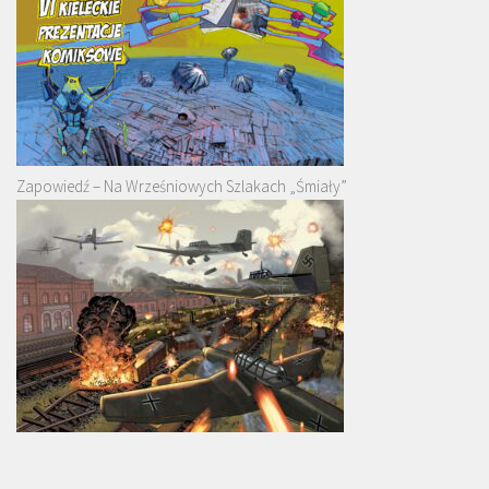
Zapowiedź – Na Wrześniowych Szlakach „Śmiały”