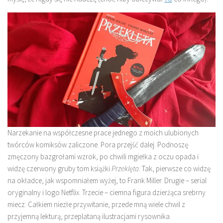
Narzekanie na współczesne prace jednego z moich ulubionych
twórców komiksów zaliczone. Pora przejść dalej. Podnoszę
zmęczony bazgrołami wzrok, po chwili mgiełka z oczu opada i
widzę czerwony gruby tom książki
Przeklęta
. Tak, pierwsze co widzę
na okładce, jak wspomniałem wyżej, to Frank Miller. Drugie – serial
oryginalny i logo Netflix. Trzecie – ciemna figura dzierżąca srebrny
miecz. Całkiem niezłe przywitanie, przede mną wiele chwil z
przyjemną lekturą, przeplataną ilustracjami rysownika