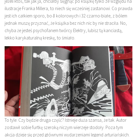
jeżeli ktoś, tak jak ja, chciałby sięgnąć po książkę tylko ze względu na
ilustracje Franka Millera, to niech się wcześniej zastanowi. Co prawda
jest ich całkiem sporo, bo 8 kolorowych i 32 czarno-białe, z bólem
jednak muszę przyznać, że książka bez nich nic by nie straciła. No,
chyba że jesteś psychofanem twórcy Elektry, lubisz tą kanciastą,
lekko karykaturalną kreskę, to śmiało.
To tyle. Czy będzie druga część? Istnieje duża szansa, że tak. Autor
zostawił sobie furtkę szeroką niczym wierzeje stodoły. Poza tym
akcja dzieje się przed głównymi wydarzeniami legend arturiańskich.