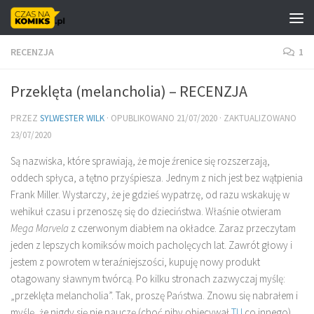
Skip to content
RECENZJA
1
Przeklęta (melancholia) – RECENZJA
PRZEZ
SYLWESTER WILK
· OPUBLIKOWANO
21/07/2020
· ZAKTUALIZOWANO
23/07/2020
Są nazwiska, które sprawiają, że moje źrenice się rozszerzają,
oddech spłyca, a tętno przyśpiesza. Jednym z nich jest bez wątpienia
Frank Miller. Wystarczy, że je gdzieś wypatrzę, od razu wskakuję w
wehikuł czasu i przenoszę się do dzieciństwa. Właśnie otwieram
Mega Marvela
z czerwonym diabłem na okładce. Zaraz przeczytam
jeden z lepszych komiksów moich pacholęcych lat. Zawrót głowy i
jestem z powrotem w teraźniejszości, kupuję nowy produkt
otagowany sławnym twórcą. Po kilku stronach zazwyczaj myślę:
„przeklęta melancholia”. Tak, proszę Państwa. Znowu się nabrałem i
myślę, że nigdy się nie nauczę (choć niby obiecywał
TU
co innego).