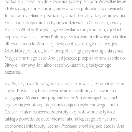
podpalają i przybijają do krzyży magiczne plemiona. Wszystkie leśne
istoty są zagrożone, chronią się w obozie i potrzebują wybawiciela.
Tu pojawia się Nimue i pewna mityczna broń. Zdradzę, że nie jest nią
Excalibur, którego można by się spodziewać, a Czarci Ząb, zwany
Mieczem Władzy. Pożądają go wszystkie strony konfliktu, a jest ich
naprawdę wiele, z Ludźmi Północy, Kościołem, Trędowatymi i królem
Utherem na czele. W sumie jedyną osobą, która go nie chce, jest
Artur, który jest tu, ot, takim urwipołciem grającym drugie skrzypce.
Przyjdzie na niego czas. Aha, jest jeszcze przepiękne nawiązanie do
Bitwy o Helmowy Jar, albo raczej wykazanie jej taktycznego
bezsensu.
Książkę czyta się dosyć gładko, choć nie powiem, lektura trochę mi
zajęła. Postacie są bardzo wyraźnie nakreślone, akcja wartka i
wciągająca. Momentami pogubić się można w mnogich wątkach,
szybko się jednak zaplatają i zmierzają do wybuchowego finału.
Czasem miałem wrażenie, że zwroty akcji wstawione są tylko z
takiego powodu, że autor nie miał akurat lepszego pomysłu na
poprowadzenie fabuły. Jednak
Przeklęta
broni się jako całość. Aha,