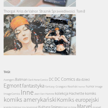
Thorgal. Kriss de Valnor. Strażnik Sprawiedliwości. Tom 8
TAGI:
DC Comics
DC
Batman
dla dzieci
Avengers
Dark Horse Comics
Egmont
fantastyka
Grzegorz Rosiński
humor
fantasy
Image
horror
Inne
kolekcja Hachette
komiks
Image Comics
Jean Van Hamme
komiks amerykański
Komiks europejski
Marvel
Kultura Gniewu
komiks historyczny
kryminał
lost in time
marvel