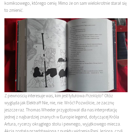
komiksowego, którego cenię. Mimo że on sam wielokrotnie starał się
to zmienić.
Z pewnością interesuje was, kim jest tytułowa
Przeklęta
? Otóż
wygląda jak Elektra!!! Nie, nie, nie. Wróć! Pozwólcie, że zacznę
jeszcze raz. Thomas Wheeler przygotował dla nas interpretację
jednej z najbardziej znanych w Europie legend, dotyczącej Króla
Artura, rycerzy okrągłego stołu i pewnego, wyjątkowego miecza.
Akcja została przedstawiona z punktu widzenia Pani Jeziora, czyli