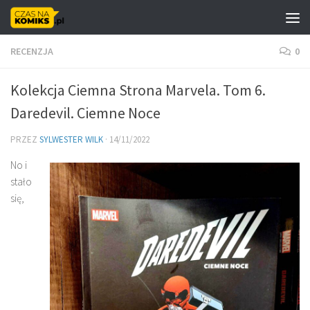
Skip to content
RECENZJA
0
Kolekcja Ciemna Strona Marvela. Tom 6.
Daredevil. Ciemne Noce
PRZEZ
SYLWESTER WILK
·
14/11/2022
No i
stało
się,