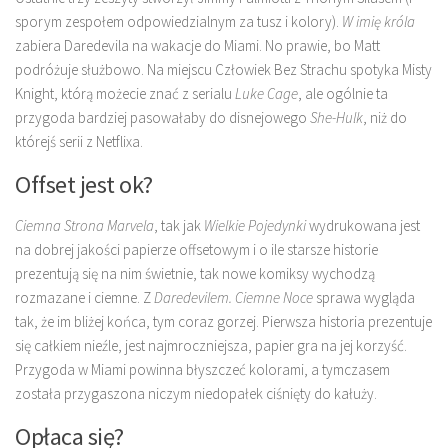
sporym zespołem odpowiedzialnym za tusz i kolory).
W imię króla
zabiera Daredevila na wakacje do Miami. No prawie, bo Matt
podróżuje służbowo. Na miejscu Człowiek Bez Strachu spotyka Misty
Knight, którą możecie znać z serialu
Luke Cage
, ale ogólnie ta
przygoda bardziej pasowałaby do disnejowego
She-Hulk
, niż do
którejś serii z Netflixa.
Offset jest ok?
Ciemna Strona Marvela
, tak jak
Wielkie Pojedynki
wydrukowana jest
na dobrej jakości papierze offsetowym i o ile starsze historie
prezentują się na nim świetnie, tak nowe komiksy wychodzą
rozmazane i ciemne. Z
Daredevilem. Ciemne Noce
sprawa wygląda
tak, że im bliżej końca, tym coraz gorzej. Pierwsza historia prezentuje
się całkiem nieźle, jest najmroczniejsza, papier gra na jej korzyść.
Przygoda w Miami powinna błyszczeć kolorami, a tymczasem
została przygaszona niczym niedopałek ciśnięty do kałuży.
Opłaca się?