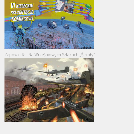
Zapowiedź – Na Wrześniowych Szlakach „Śmiały”