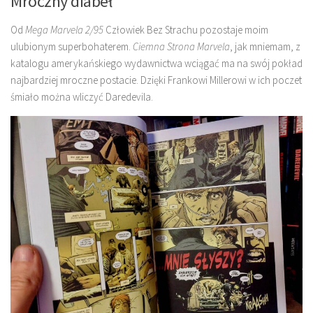
Mroczny diabeł
Od
Mega Marvela 2/95
Człowiek Bez Strachu pozostaje moim
ulubionym superbohaterem.
Ciemna Strona Marvela
, jak mniemam, z
katalogu amerykańskiego wydawnictwa wciągać ma na swój pokład
najbardziej mroczne postacie. Dzięki Frankowi Millerowi w ich poczet
śmiało można wliczyć Daredevila.