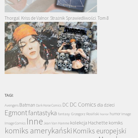
Thorgal. Kriss de Valnor. Strażnik Sprawiedliwości. Tom 8
TAGI:
DC Comics
DC
Batman
dla dzieci
Avengers
Dark Horse Comics
Egmont
fantastyka
Grzegorz Rosiński
humor
fantasy
Image
horror
Inne
kolekcja Hachette
komiks
Image Comics
Jean Van Hamme
komiks amerykański
Komiks europejski