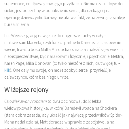
supermoce, co dłuższą chwilę go przytłacza. Nie ma czasu dojść do
siebie, jest potrzebny w odnalezieniu serca, dla czekającej na
operację dziewczynki. Sprawy nie ułatwia fakt, że na zewnątrz szaleje
burza śnieżna.
Lee Weeks z gracją nawiązuje do najgorszej fuchy w całym
multiwersum Marvela, czyli funkcji partnerki Daredevila. Jak pewnie
wiecie, trwać u boku Matta Murdocka oznacza znaleźć się w wielkim
niebezpieczeństwie, być narażonym i fizycznie, i psychicznie. Elektra,
Karen Page, Milla Donovan (to tylko niektóre z nich, ciut więcej tu –
klik
). One dały mu swoje, on może zdobyć serce i przynieść je
dziewczynce, która bez niego umrze.
W lżejsze rejony
Człowiek zwany robalem
to dwu odcinkowa, dość lekka
wielowątkowa historyjka, w której Daredevil wpada na Shockera
(stara dobra zasada, aby ukraść jak najwięcej przeciwników Spider-
Mana nadal działa), Matt doradza w sprawie o zabójstwo, a na
drugim planie Avengersi pojedynkują się z jakimś piekielnym i