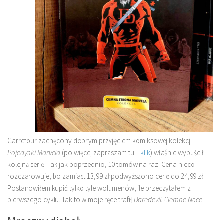
Carrefour zachęcony dobrym przyjęciem komiksowej kolekcji
Pojedynki Marvela
(po więcej zapraszam tu –
klik
) właśnie wypuścił
kolejną serię. Tak jak poprzednio, 10 tomów na raz. Cena nieco
rozczarowuje, bo zamiast 13,99 zł podwyższono cenę do 24,99 zł.
Postanowiłem kupić tylko tyle wolumenów, ile przeczytałem z
pierwszego cyklu. Tak to w moje ręce trafił
Daredevil. Ciemne Noce
.