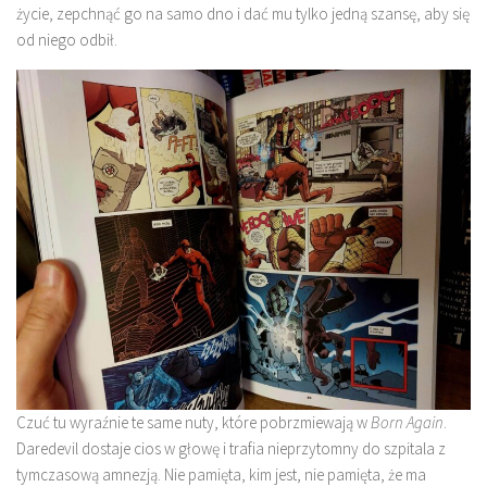
życie, zepchnąć go na samo dno i dać mu tylko jedną szansę, aby się
od niego odbił.
Czuć tu wyraźnie te same nuty, które pobrzmiewają w
Born Again
.
Daredevil dostaje cios w głowę i trafia nieprzytomny do szpitala z
tymczasową amnezją. Nie pamięta, kim jest, nie pamięta, że ma