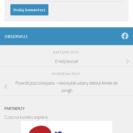
OBSERWUJ:
NASTĘPNY POST
O mój borze!
POPRZEDNI POST
Powrót pszczołojada – niezwykle udany debiut Aimée de
Jongh
PARTNERZY
Czas na komiks wspiera: