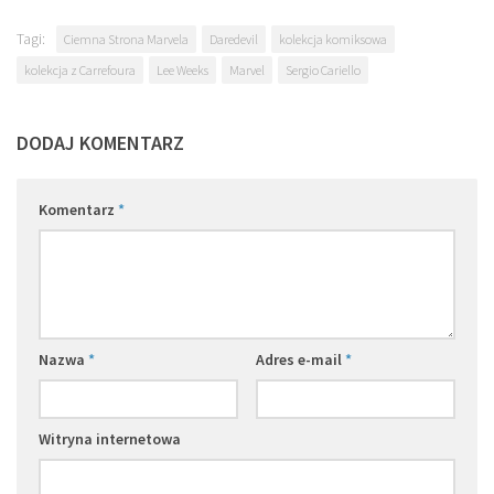
Tagi:
Ciemna Strona Marvela
Daredevil
kolekcja komiksowa
kolekcja z Carrefoura
Lee Weeks
Marvel
Sergio Cariello
DODAJ KOMENTARZ
Komentarz
*
Nazwa
*
Adres e-mail
*
Witryna internetowa