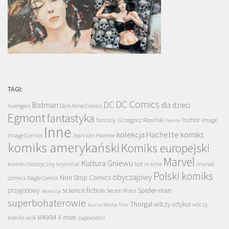
TAGI:
DC Comics
DC
Batman
dla dzieci
Avengers
Dark Horse Comics
Egmont
fantastyka
Grzegorz Rosiński
humor
fantasy
Image
horror
Inne
kolekcja Hachette
komiks
Image Comics
Jean Van Hamme
komiks amerykański
Komiks europejski
Marvel
Kultura Gniewu
komiks historyczny
kryminał
lost in time
marvel
Polski komiks
obyczajowy
Non Stop Comics
comics
Nagle Comics
science fiction
Spider-man
przygodowy
Secret Wars
recenzja
superbohaterowie
Thorgal
wilczy artykuł
wilczy
Taurus Media
Thor
WKKM
X-men
komiks
wilk
zapowiedzi