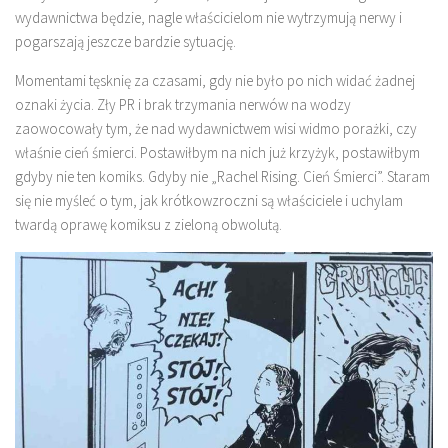
wydawnictwa będzie, nagle właścicielom nie wytrzymują nerwy i
pogarszają jeszcze bardzie sytuację.
Momentami tęsknię za czasami, gdy nie było po nich widać żadnej
oznaki życia. Zły PR i brak trzymania nerwów na wodzy
zaowocowały tym, że nad wydawnictwem wisi widmo porażki, czy
właśnie cień śmierci. Postawiłbym na nich już krzyżyk, postawiłbym
gdyby nie ten komiks. Gdyby nie „Rachel Rising. Cień Śmierci”. Staram
się nie myśleć o tym, jak krótkowzroczni są właściciele i uchylam
twardą oprawę komiksu z zieloną obwolutą.