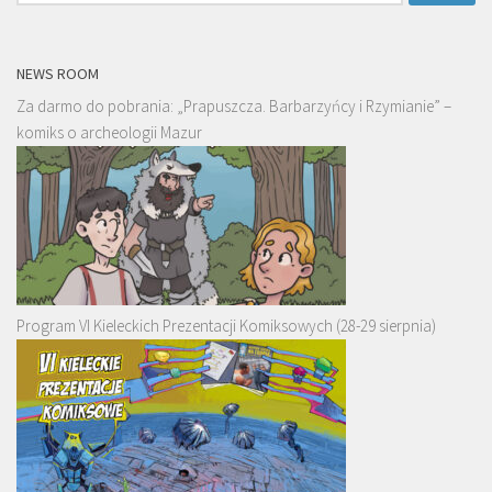
NEWS ROOM
Za darmo do pobrania: „Prapuszcza. Barbarzyńcy i Rzymianie” –
komiks o archeologii Mazur
Program VI Kieleckich Prezentacji Komiksowych (28-29 sierpnia)