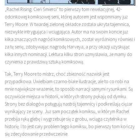
„Rachel Rising. Cień Śmierci” to pierwszy tom rewelacyjnej, 42-
odcinkowej komiksowej serii, której autorem jest wspomniany już
Terry Moore. W twardej zielonej okładce została ukryta tajemnica,
niezwykle intrygująca i wciągająca. Autor ma na swoim koncie już
kilka znaczących nagród komiksowych, został wyróżniony również i
za tę serię, zdobywając nagrodę Harveya, a przy okazji uzyskując
kilka innych nominacji. Lektura kilku stron uzmysławia, że mamy do
czynienia z prawdziwą sztuką komiksową.
Tak, Terry Moore to mistrz, choć zbieżność nazwisk jest
przypadkowa. Uwielbiam czarno-białe ilustracje, ale to co robi na
mnie największe wrażenie, to sposób narracji samymi rysunkami. Są
oczywiście miejsca w historii, w których strony pękają od dymku.
Strony bez dialogów potęgują nastrój tajemnicy i podkreślają ciężar
wynikający ze sceny. Już sam początek komiksu, w którym Rachel
przebija ręką glebę i wygrzebuje się z grobu, wciąga czytelnika w
historię. I to jest cały problem tego komiksu, bo pierwszy tom kończy
się zdecydowanie przedwcześnie.