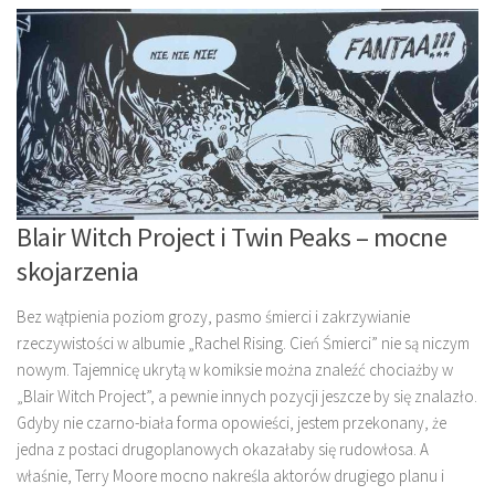
Blair Witch Project i Twin Peaks – mocne
skojarzenia
Bez wątpienia poziom grozy, pasmo śmierci i zakrzywianie
rzeczywistości w albumie „Rachel Rising. Cień Śmierci” nie są niczym
nowym. Tajemnicę ukrytą w komiksie można znaleźć chociażby w
„Blair Witch Project”, a pewnie innych pozycji jeszcze by się znalazło.
Gdyby nie czarno-biała forma opowieści, jestem przekonany, że
jedna z postaci drugoplanowych okazałaby się rudowłosa. A
właśnie, Terry Moore mocno nakreśla aktorów drugiego planu i