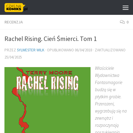
Skip to content
RECENZJA
0
Rachel Rising. Cień Śmierci. Tom 1
PRZEZ
SYLWESTER WILK
· OPUBLIKOWANO
06/04/2018
· ZAKTUALIZOWANO
25/04/2025
Właściciele
Wydawnictwa
Fantasmagorie
budzą się w
płytkim grobie.
Przerażeni,
wygrzebują się na
zewnątrz i
rozpoczynają
poszukiwania