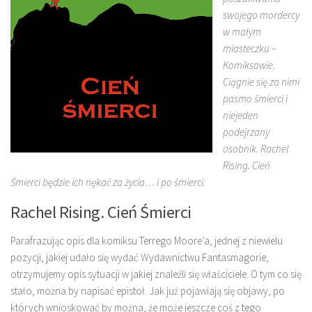
swojego mordercy
w małym
miasteczku –
Komiksowie.
Ciągnie się za nimi
pasmo śmierci i
niejeden
podejrzany
osobnik. Rachel
Rising. Cień
Śmierci będzie ich nękać za życia… i po śmierci.
Rachel Rising. Cień Śmierci
Parafrazując opis dla komiksu Terrego Moore’a, jednej z niewielu
pozycji, jakiej udało się wydać Wydawnictwu Fantasmagorie,
otrzymujemy opis sytuacji w jakiej znaleźli się właściciele. O tym co się
stało, można by napisać epistoł. Jak już pojawiają się objawy, po
których wnioskować by można, że może jeszcze coś z tego