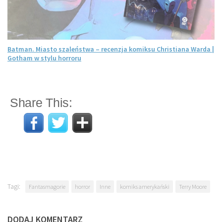
Batman. Miasto szaleństwa – recenzja komiksu Christiana Warda |
Gotham w stylu horroru
Share This:
Tagi:
Fantasmagorie
horror
Inne
komiks amerykański
Terry Moore
DODAJ KOMENTARZ