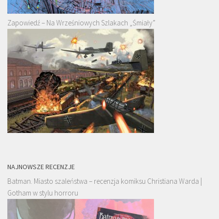
Zapowiedź – Na Wrześniowych Szlakach „Śmiały”
NAJNOWSZE RECENZJE
Batman. Miasto szaleństwa – recenzja komiksu Christiana Warda |
Gotham w stylu horroru