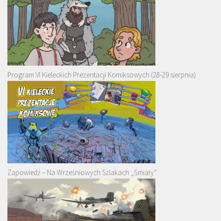
Program VI Kieleckich Prezentacji Komiksowych (28-29 sierpnia)
Zapowiedź – Na Wrześniowych Szlakach „Śmiały”