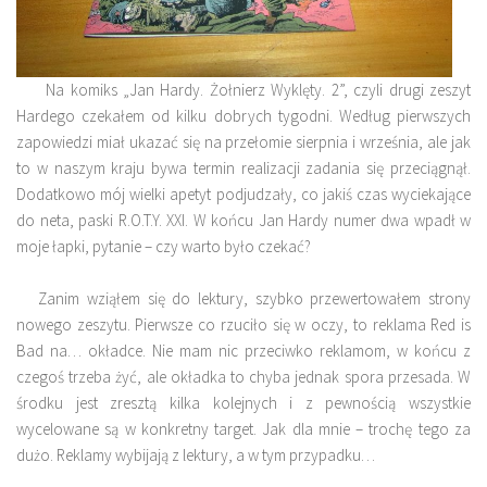
Na komiks „Jan Hardy. Żołnierz Wyklęty. 2”, czyli drugi zeszyt
Hardego czekałem od kilku dobrych tygodni. Według pierwszych
zapowiedzi miał ukazać się na przełomie sierpnia i września, ale jak
to w naszym kraju bywa termin realizacji zadania się przeciągnął.
Dodatkowo mój wielki apetyt podjudzały, co jakiś czas wyciekające
do neta, paski R.O.T.Y. XXI. W końcu Jan Hardy numer dwa wpadł w
moje łapki, pytanie – czy warto było czekać?
Zanim wziąłem się do lektury, szybko przewertowałem strony
nowego zeszytu. Pierwsze co rzuciło się w oczy, to reklama Red is
Bad na… okładce. Nie mam nic przeciwko reklamom, w końcu z
czegoś trzeba żyć, ale okładka to chyba jednak spora przesada. W
środku jest zresztą kilka kolejnych i z pewnością wszystkie
wycelowane są w konkretny target. Jak dla mnie – trochę tego za
dużo. Reklamy wybijają z lektury, a w tym przypadku…