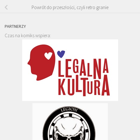
Powrót do przeszłości, czyli retro granie
PARTNERZY
Czas na komiks wspiera: