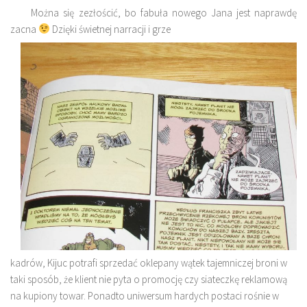
Można się zezłościć, bo fabuła nowego Jana jest naprawdę
zacna
Dzięki świetnej narracji i grze
kadrów, Kijuc potrafi sprzedać oklepany wątek tajemniczej broni w
taki sposób, że klient nie pyta o promocję czy siateczkę reklamową
na kupiony towar. Ponadto uniwersum hardych postaci rośnie w