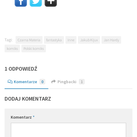
Tagi:
Czarna Materia
fantastyka
Inne
Jakub Kijux
Jan Hardy
komiks
Polski komiks
1 ODPOWIEDŹ
Komentarze
0
Pingbacki
1
DODAJ KOMENTARZ
Komentarz
*