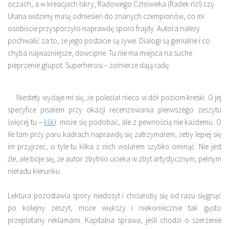
oczach, a w kreacjach Iskry, Radowego Człowieka (Radek rlz!) czy
Ułana widzimy masę odniesień do znanych czempionów, co mi
osobiście przysporzyło naprawdę sporo frajdy. Autora należy
pochwalić za to, że jego postacie są żywe. Dialogi są genialne i co
chyba najważniejsze, dowcipne. Tu nie ma miejsca na suche
pieprzenie głupot. Superherosi – żołnierze dają radę.
Niestety wydaje mi się, że poleciał nieco w dół poziom kreski. O jej
specyfice pisałem przy okazji recenzowania pierwszego zeszytu
(więcej tu –
klik
): może się podobać, ale z pewnością nie każdemu. O
ile tam przy paru kadrach naprawdę się zatrzymałem, żeby lepiej się
im przyjrzeć, o tyle tu kilka z nich wolałem szybko ominąć. Nie jest
źle, ale boje się, że autor zbytnio ucieka w zbyt artystycznym, pełnym
nieładu kierunku.
Lektura pozostawia spory niedosyt i chciałoby się od razu sięgnąć
po kolejny zeszyt, może większy i niekoniecznie tak gęsto
przeplatany reklamami. Kapitalna sprawa, jeśli chodzi o szerzenie