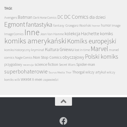
TAGI:
DC Comics
DC
Batman
dla dzieci
Avengers
Dark Horse Comics
Egmont
fantastyka
Grzegorz Rosiński
humor
fantasy
Image
horror
Inne
kolekcja Hachette
komiks
Image Comics
Jean Van Hamme
komiks amerykański
Komiks europejski
Marvel
Kultura Gniewu
komiks historyczny
kryminał
lost in time
marvel
Polski komiks
obyczajowy
Non Stop Comics
comics
Nagle Comics
science fiction
Spider-man
przygodowy
Secret Wars
recenzja
superbohaterowie
Thorgal
wilczy artykuł
wilczy
Taurus Media
Thor
WKKM
X-men
komiks
wilk
zapowiedzi