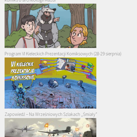
Program VI Kieleckich Prezentacji Komiksowych (28-29 sierpnia)
Zapowiedź – Na Wrześniowych Szlakach „Śmiały”