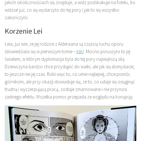
jakich okolicznościach się znajduje, a widz podskakuje na fotelu, bo
widział już, co się wydarzyło do tej pory i jak to się wszystko
zakończyło.
Korzenie Lei
Leia, już wie, że jej rodzice z Alderaana są częścią ruchu oporu
(dowiedziała się w pierwszym tomie –
klik
). Mocno poruszyło to jej
światem, w którym dyplomacja była do tej pory największą siłą.
Dziewczyna bardzo chce przystąpić do walki, ale jak się domyślacie,
to jeszcze nie jej czas. Robi więc to, co umie najlepiej, chce pomóc
górnikom, ale przy okazji dowiaduje się, że to, co udaje się osiągnąć
trudną i wyczerpującą pracą, zostaje zmarnowane i nie przynosi
żadnego efektu. Wszelka pomoc przepada ze względu na korupcję.