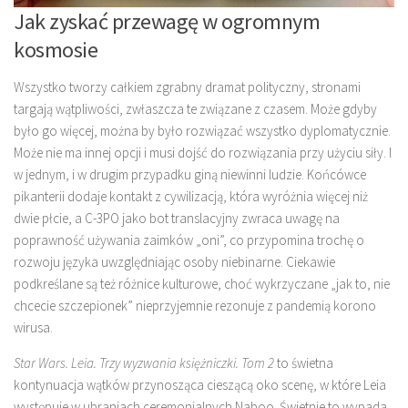
Jak zyskać przewagę w ogromnym
kosmosie
Wszystko tworzy całkiem zgrabny dramat polityczny, stronami
targają wątpliwości, zwłaszcza te związane z czasem. Może gdyby
było go więcej, można by było rozwiązać wszystko dyplomatycznie.
Może nie ma innej opcji i musi dojść do rozwiązania przy użyciu siły. I
w jednym, i w drugim przypadku giną niewinni ludzie. Końcówce
pikanterii dodaje kontakt z cywilizacją, która wyróżnia więcej niż
dwie płcie, a C-3PO jako bot translacyjny zwraca uwagę na
poprawność używania zaimków „oni”, co przypomina trochę o
rozwoju języka uwzględniając osoby niebinarne. Ciekawie
podkreślane są też różnice kulturowe, choć wykrzyczane „jak to, nie
chcecie szczepionek” nieprzyjemnie rezonuje z pandemią korono
wirusa.
Star Wars. Leia. Trzy wyzwania księżniczki. Tom 2
to świetna
kontynuacja wątków przynosząca cieszącą oko scenę, w które Leia
występuje w ubraniach ceremonialnych Naboo. Świetnie to wypada,