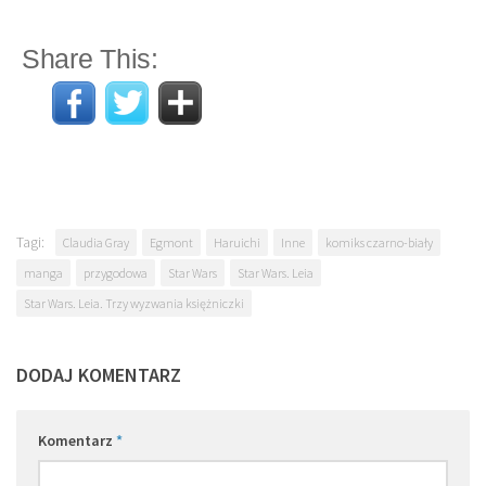
Share This:
Tagi:
Claudia Gray
Egmont
Haruichi
Inne
komiks czarno-biały
manga
przygodowa
Star Wars
Star Wars. Leia
Star Wars. Leia. Trzy wyzwania księżniczki
DODAJ KOMENTARZ
Komentarz
*