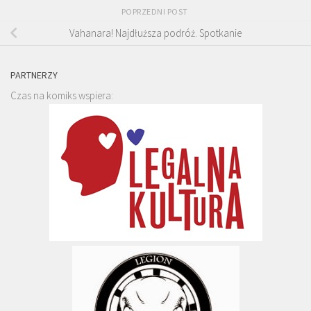
POPRZEDNI POST
Vahanara! Najdłuższa podróż. Spotkanie
PARTNERZY
Czas na komiks wspiera: