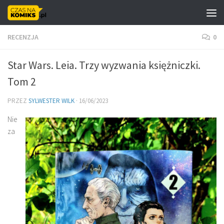
Skip to content
RECENZJA
0
Star Wars. Leia. Trzy wyzwania księżniczki.
Tom 2
PRZEZ
SYLWESTER WILK
·
16/06/2023
Nie
za