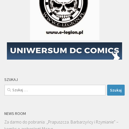
SZUKAJ
Szukaj:
NEWS ROOM
Za darmo do pobrania: „Prapuszcza. Barbarzyńcy i Rzymianie” –
komiks o archeologii Mazur