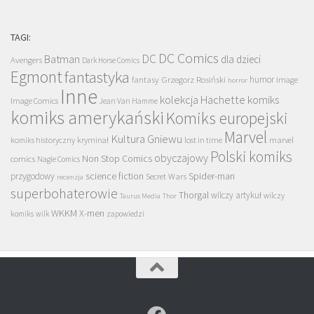
TAGI:
DC Comics
DC
Batman
dla dzieci
Avengers
Dark Horse Comics
Egmont
fantastyka
Grzegorz Rosiński
humor
fantasy
Image
horror
Inne
kolekcja Hachette
komiks
Image Comics
Jean Van Hamme
komiks amerykański
Komiks europejski
Marvel
Kultura Gniewu
komiks historyczny
kryminał
lost in time
marvel
Polski komiks
obyczajowy
Non Stop Comics
comics
Nagle Comics
science fiction
Spider-man
przygodowy
Secret Wars
recenzja
superbohaterowie
Thorgal
wilczy artykuł
wilczy
Taurus Media
Thor
WKKM
X-men
komiks
wilk
zapowiedzi