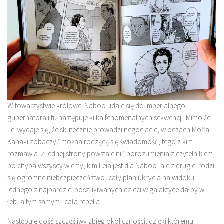
W towarzystwie królowej Naboo udaje się do imperialnego
gubernatora i tu następuje kilka fenomenalnych sekwencji. Mimo że
Lei wydaje się, że skutecznie prowadzi negocjacje, w oczach Moffa
Kanaki zobaczyć można rodzącą się świadomość, tego z kim
rozmawia. Z jednej strony powstaje nić porozumienia z czytelnikiem,
bo chyba wszyscy wiemy, kim Leia jest dla Naboo, ale z drugiej rodzi
się ogromne niebezpieczeństwo, cały plan ukrycia na widoku
jednego z najbardziej poszukiwanych dzieci w galaktyce dałby w
łeb, a tym samym i cała rebelia.
Następuje dość szczęśliwy zbieg okoliczności, dzięki któremu