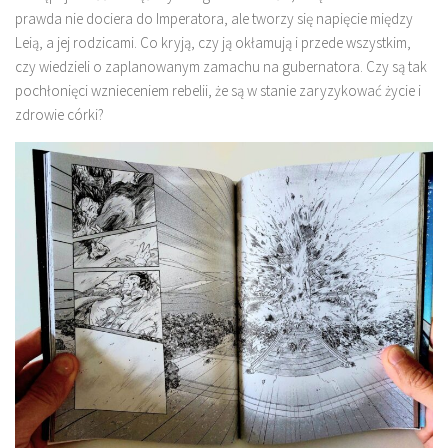
prawda nie dociera do Imperatora, ale tworzy się napięcie między
Leią, a jej rodzicami. Co kryją, czy ją okłamują i przede wszystkim,
czy wiedzieli o zaplanowanym zamachu na gubernatora. Czy są tak
pochłonięci wznieceniem rebelii, że są w stanie zaryzykować życie i
zdrowie córki?