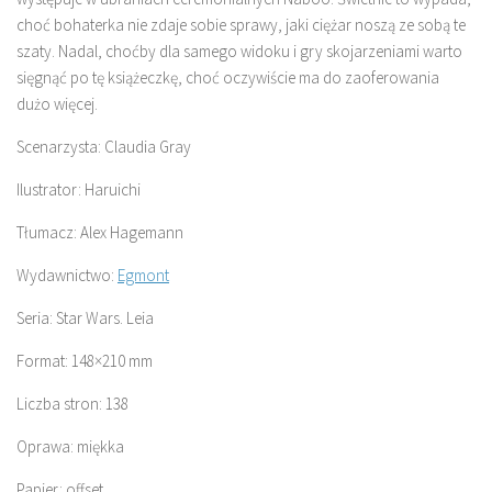
choć bohaterka nie zdaje sobie sprawy, jaki ciężar noszą ze sobą te
szaty. Nadal, choćby dla samego widoku i gry skojarzeniami warto
sięgnąć po tę książeczkę, choć oczywiście ma do zaoferowania
dużo więcej.
Scenarzysta: Claudia Gray
Ilustrator: Haruichi
Tłumacz: Alex Hagemann
Wydawnictwo:
Egmont
Seria: Star Wars. Leia
Format: 148×210 mm
Liczba stron: 138
Oprawa: miękka
Papier: offset