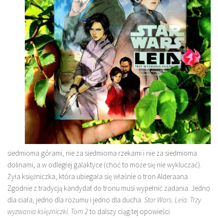
siedmioma górami, nie za siedmioma rzekami i nie za siedmioma
dolinami, a w odległej galaktyce (choć to może się nie wykluczać).
Żyła księżniczka, która ubiegała się właśnie o tron Alderaana.
Zgodnie z tradycją kandydat do tronu musi wypełnić zadania. Jedno
dla ciała, jedno dla rozumu i jedno dla ducha.
Star Wars. Leia. Trzy
wyzwania księżniczki. Tom 2
to dalszy ciąg tej opowieści.