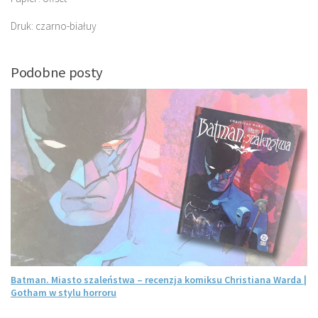
Druk: czarno-białuy
Podobne posty
Batman. Miasto szaleństwa – recenzja komiksu Christiana Warda |
Gotham w stylu horroru