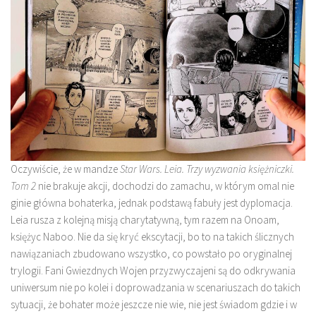
Oczywiście, że w mandze
Star Wars. Leia. Trzy wyzwania księżniczki.
Tom 2
nie brakuje akcji, dochodzi do zamachu, w którym omal nie
ginie główna bohaterka, jednak podstawą fabuły jest dyplomacja.
Leia rusza z kolejną misją charytatywną, tym razem na Onoam,
księżyc Naboo. Nie da się kryć ekscytacji, bo to na takich ślicznych
nawiązaniach zbudowano wszystko, co powstało po oryginalnej
trylogii. Fani Gwiezdnych Wojen przyzwyczajeni są do odkrywania
uniwersum nie po kolei i doprowadzania w scenariuszach do takich
sytuacji, że bohater może jeszcze nie wie, nie jest świadom gdzie i w