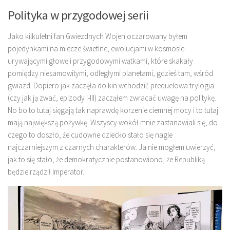
Polityka w przygodowej serii
Jako kilkuletni fan Gwiezdnych Wojen oczarowany byłem
pojedynkami na miecze świetlne, ewolucjami w kosmosie
urywającymi głowę i przygodowymi wątkami, które skakały
pomiędzy niesamowitymi, odległymi planetami, gdzieś tam, wśród
gwiazd. Dopiero jak zaczęła do kin wchodzić prequelowa trylogia
(czy jak ją zwać, epizody I-III) zacząłem zwracać uwagę na politykę.
No bo to tutaj sięgają tak naprawdę korzenie ciemnej mocy i to tutaj
mają największą pożywkę. Wszyscy wokół mnie zastanawiali się, do
czego to doszło, że cudowne dziecko stało się nagle
najczarniejszym z czarnych charakterów. Ja nie mogłem uwierzyć,
jak to się stało, że demokratycznie postanowiono, że Republiką
będzie rządził Imperator.