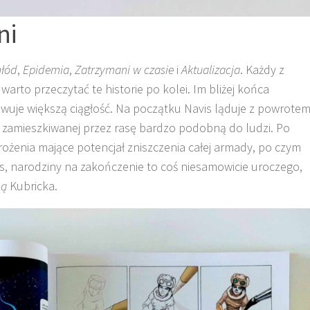
ni
łód
,
Epidemia
,
Zatrzymani w czasie
i
Aktualizacja
. Każdy z
arto przeczytać te historie po kolei. Im bliżej końca
owuje większą ciągłość. Na początku Navis ląduje z powrote
m zamieszkiwanej przez rasę bardzo podobną do ludzi. Po
ożenia mające potencjał zniszczenia całej armady, po czym
is, narodziny na zakończenie to coś niesamowicie uroczego,
ną
Kubricka.