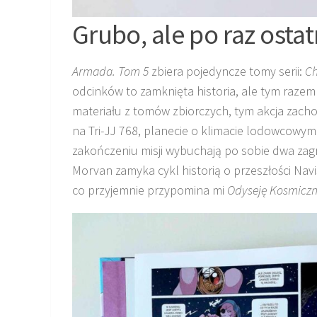
Grubo, ale po raz ostat
Armada. Tom 5
zbiera pojedyncze tomy serii:
Ch
odcinków to zamknięta historia, ale tym razem w
materiału z tomów zbiorczych, tym akcja zach
na Tri-JJ 768, planecie o klimacie lodowcowy
zakończeniu misji wybuchają po sobie dwa zagr
Morvan zamyka cykl historią o przeszłości Nav
co przyjemnie przypomina mi
Odyseję Kosmicz