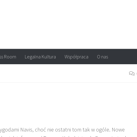
arvel, DC Comics, Image, newsy, konkursy. Wszystko o komiksach
ss Room
Legalna Kultura
Współpraca
O nas
zygodami Navis, choć nie ostatni tom tak w ogóle. Nowe