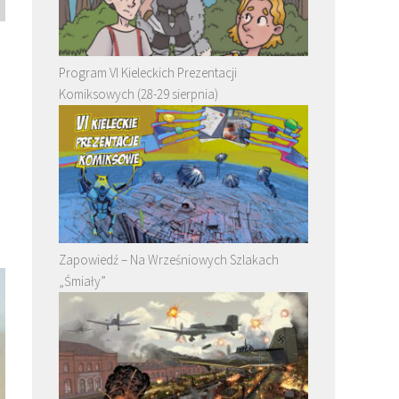
Program VI Kieleckich Prezentacji
Komiksowych (28-29 sierpnia)
m
Zapowiedź – Na Wrześniowych Szlakach
„Śmiały”