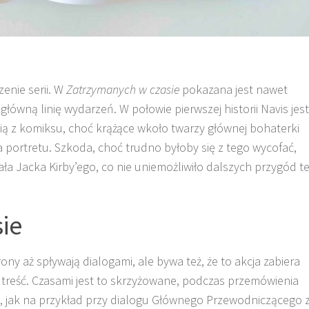
enie serii. W
Zatrzymanych w czasie
pokazana jest nawet
łówną linię wydarzeń. W połowie pierwszej historii Navis jest
cią z komiksu, choć krążące wkoło twarzy głównej bohaterki
 portretu. Szkoda, choć trudno byłoby się z tego wycofać,
a Jacka Kirby’ego, co nie uniemożliwiło dalszych przygód te
ie
ny aż spływają dialogami, ale bywa też, że to akcja zabiera
ć treść. Czasami jest to skrzyżowane, podczas przemówienia
ziać, jak na przykład przy dialogu Głównego Przewodniczącego 