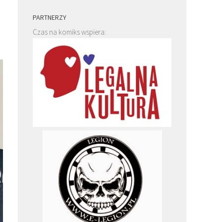
PARTNERZY
Czas na komiks wspiera: