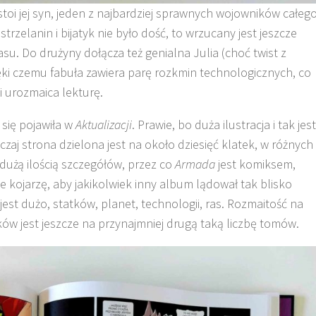
 stoi jej syn, jeden z najbardziej sprawnych wojowników całeg
trzelanin i bijatyk nie było dość, to wrzucany jest jeszcze
zasu. Do drużyny dołącza też genialna Julia (choć twist z
ęki czemu fabuła zawiera parę rozkmin technologicznych, co
 i urozmaica lekturę.
się pojawiła w
Aktualizacji
. Prawie, bo duża ilustracja i tak jest
zaj strona dzielona jest na około dziesięć klatek, w różnych
dużą ilością szczegółów, przez co
Armada
jest komiksem,
e kojarzę, aby jakikolwiek inny album lądował tak blisko
jest dużo, statków, planet, technologii, ras. Rozmaitość na
ów jest jeszcze na przynajmniej drugą taką liczbę tomów.