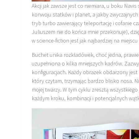
Akcji jak zawsze jest co niemiara, u boku Navis
konwoju statków i planet, a jakby zwyczajnych s
tryb turbo zawierający teleportację i cofanie c
Juliuszem nie do końca mnie przekonuje), dzi
w science-fiction jest jak najbardziej na miejscu
Buchet unika rozkładówek, choć jedna, prawie 
uzupełniona o kilka mniejszych kadrów. Zazwyc
konfiguracjach. Każdy obrazek obdarzony jest 
który czytam, trzymając bardzo blisko nosa. Ni
mojej twarzy. W tym cyklu zresztą wszystkiego 
każdym kroku, kombinacji i potencjalnych wątk