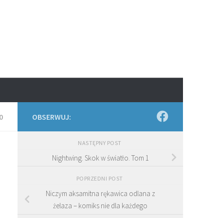
0
OBSERWUJ:
NASTĘPNY POST
Nightwing. Skok w światło. Tom 1
POPRZEDNI POST
Niczym aksamitna rękawica odlana z
żelaza – komiks nie dla każdego