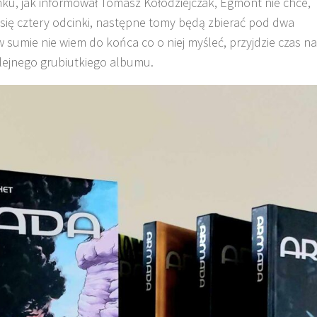
u, jak informował Tomasz Kołodziejczak, Egmont nie chce,
ją się cztery odcinki, następne tomy będą zbierać pod dwa
 sumie nie wiem do końca co o niej myśleć, przyjdzie czas na
olejnego grubiutkiego albumu.