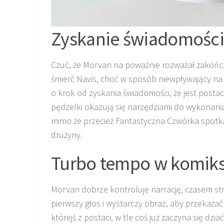
Zyskanie świadomości
Czuć, że Morvan na poważnie rozważał zakończ
śmierć Navis, choć w sposób niewpływający na g
o krok od zyskania świadomości, że jest posta
pędzelki okazują się narzędziami do wykonania
mimo że przecież Fantastyczna Czwórka spotkał
drużyny.
Turbo tempo w komiks
Morvan dobrze kontroluje narrację, czasem stro
pierwszy głos i wystarczy obraz, aby przekaza
którejś z postaci, w tle coś już zaczyna się d