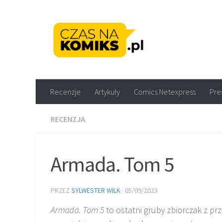
Skip to content
Recenzje komiksów M
Recenzje
Artykuły
Comics Netexpress
Pre
RECENZJA
Armada. Tom 5
PRZEZ
SYLWESTER WILK
·
05/09/2023
Armada. Tom 5
to ostatni gruby zbiorczak z pr