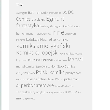
TAGI:
DC
DC
Batman
Avengers
Dark Horse Comics
Egmont
Comics
dla dzieci
fantastyka
Grzegorz Rosiński
fantasy
horror
Inne
humor
Image
Image Comics
Jean Van
kolekcja Hachette
komiks
Hamme
komiks amerykański
Komiks europejski
komiks historyczny
Marvel
Kultura Gniewu
kryminał
lost in time
Non Stop Comics
marvel comics
Nagle Comics
Polski komiks
obyczajowy
przygodowy
science fiction
Spider-man
Secret Wars
recenzja
superbohaterowie
Taurus Media
Thor
Thorgal
WKKM
X-
wilczy artykuł
wilczy komiks
wilk
men
zapowiedzi