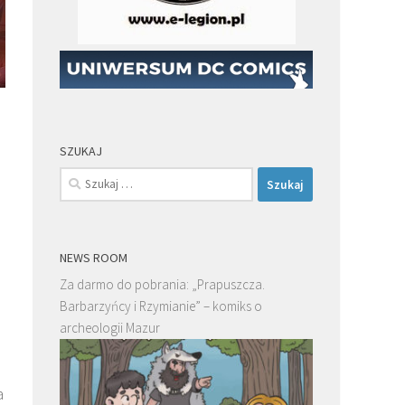
SZUKAJ
d
Szukaj:
NEWS ROOM
Za darmo do pobrania: „Prapuszcza.
Barbarzyńcy i Rzymianie” – komiks o
archeologii Mazur
a