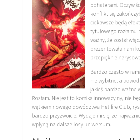
bohaterami. Oczywiśc
konflikt się zakończył
ciekawsze będą efekty
tytułowego rozłamu 
ważny, że został włąc
prezentowała nam kom
przepięknie narysowa
Bardzo często w rama
nie wybitne, a powode
jakieś bardzo ważne w
Rozłam. Nie jest to komiks innowacyjny, nie bę
wątkiem nowego dowództwa Hellfire Club, rysu
bardzo przyzwoicie. Wydaje mi się, że najważni
wpłyną na dalsze losy uniwersum.