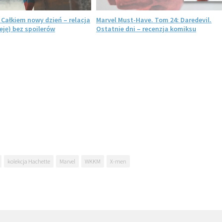
 Całkiem nowy dzień – relacja
Marvel Must-Have. Tom 24: Daredevil.
ję) bez spoilerów
Ostatnie dni – recenzja komiksu
kolekcja Hachette
Marvel
WKKM
X-men