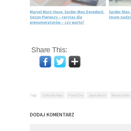
 Daredevil.
Marvel Must-Have: Spider-Man Daredevil.
Spider-Man.
Sezon Pierwszy – rarytas dla
(mam nadzie
prenumeratorów – czy warto?
Share This:
Tagi:
Carlos Pacheco
Frank Cho
Jason Aaron
Kieron Gillen
DODAJ KOMENTARZ