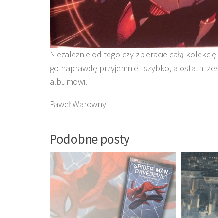
Niezależnie od tego czy zbieracie całą kolekcję
go naprawdę przyjemnie i szybko, a ostatni ze
albumowi.
Paweł Warowny
Podobne posty