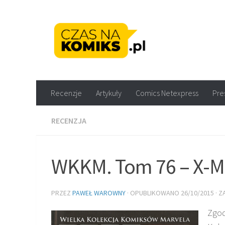
Skip to content
Recenzje komiksów M
Recenzje
Artykuły
Comics Netexpress
Pre
RECENZJA
WKKM. Tom 76 – X-M
PRZEZ
PAWEŁ WAROWNY
· OPUBLIKOWANO
26/10/2015
· 
Zgod