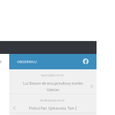
0
OBSERWUJ:
NASTĘPNY POST
Luc Besson ekranizuje kultowy komiks
Valerian
POPRZEDNI POST
Piotruś Pan. Opikanoba. Tom 2