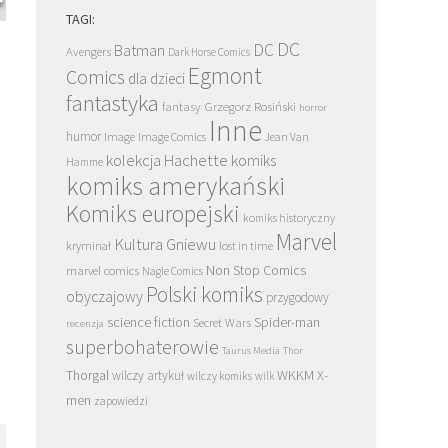
TAGI:
Wojownicze Żółwie Ninja. Żółwie kontra
Przeznaczenie X. Grzechy 
DC
DC
Batman
Avengers
Dark Horse Comics
Nowy Jork. Tom 2 – recenzja. Jason
recenzja marvelowskiego
Egmont
Comics
Aaron rozwija nową erę TMNT
mutantów
dla dzieci
fantastyka
Grzegorz Rosiński
fantasy
horror
Inne
humor
Image
Image Comics
Jean Van
kolekcja Hachette
komiks
Hamme
komiks amerykański
Komiks europejski
komiks historyczny
Marvel
Kultura Gniewu
kryminał
lost in time
Non Stop Comics
marvel comics
Nagle Comics
Polski komiks
obyczajowy
przygodowy
science fiction
Spider-man
Secret Wars
recenzja
superbohaterowie
Taurus Media
Thor
Thorgal
WKKM
X-
wilczy artykuł
wilczy komiks
wilk
men
zapowiedzi