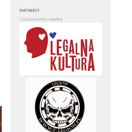
PARTNERZY
Czas na komiks wspiera: