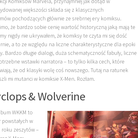
kcji Komiksów Marvela, przynajmniej jak dotąd w
ydowanej większości składa się z klasycznych
mów pochodzących głównie ze srebrnej ery komiksu.
mo, że bardzo sobie cenię wartość historyczną jaką mają te
my nigdy nie ukrywałem, że komiksy te czyta mi się dość
rnie, a to ze względu na liczne charakterystyczne dla epoki
y. Bardzo długie dialogi, duża schematyczność fabuły, liczne
otrzebne wstawki narratora – to tylko kilka cech, które
wiają, że od klasyki wolę coś nowszego. Tutaj na ratunek
szli mi mutanci w komiksie X-Men. Rozłam.
clops & Wolverine
album WKKM to
r powstałych w
 roku zeszytów –