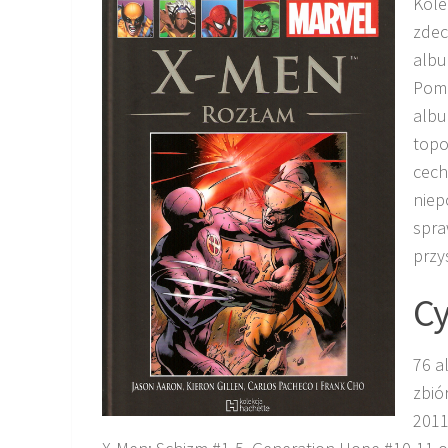
Kole
zdec
albu
Pomi
albu
topo
cech
niep
spra
przy
Cy
76 
zbió
2011