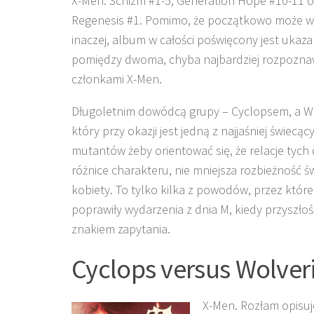
X-Men: Schizm #1-5, Generation Hope #10-11 o
Regenesis #1. Pomimo, że początkowo może w
inaczej, album w całości poświęcony jest ukazan
pomiędzy dwoma, chyba najbardziej rozpozn
członkami X-Men.
Długoletnim dowódcą grupy – Cyclopsem, a Wo
który przy okazji jest jedną z najjaśniej świec
mutantów żeby orientować się, że relacje tyc
różnice charakteru, nie mniejsza rozbieżność 
kobiety. To tylko kilka z powodów, przez które 
poprawiły wydarzenia z dnia M, kiedy przyszł
znakiem zapytania.
Cyclops versus Wolver
X-Men. Rozłam opisuj