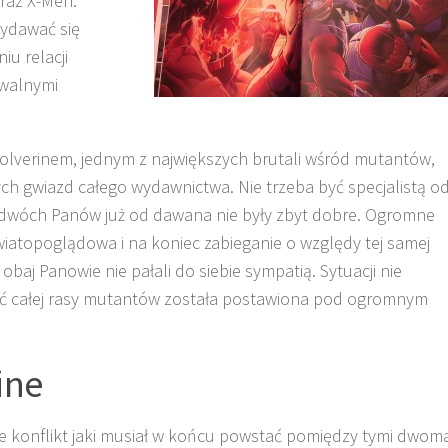
raz X-Men:
ydawać się
iu relacji
awalnymi
lverinem, jednym z największych brutali wśród mutantów,
ących gwiazd całego wydawnictwa. Nie trzeba być specjalistą o
h dwóch Panów już od dawana nie były zbyt dobre. Ogromne
światopoglądowa i na koniec zabieganie o względy tej samej
obaj Panowie nie pałali do siebie sympatią. Sytuacji nie
ość całej rasy mutantów została postawiona pod ogromnym
ine
e konflikt jaki musiał w końcu powstać pomiędzy tymi dwom