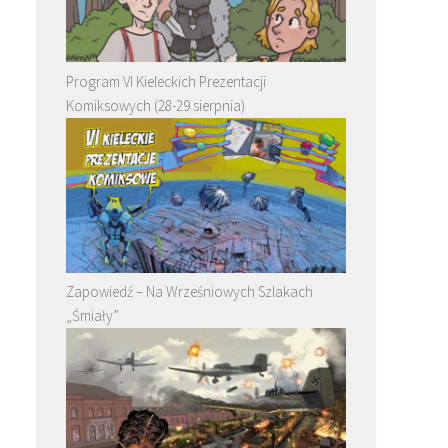
Program VI Kieleckich Prezentacji
Komiksowych (28-29 sierpnia)
e
Zapowiedź – Na Wrześniowych Szlakach
„Śmiały”