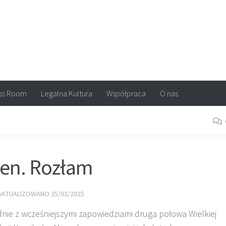
arvel, DC Comics, Image, newsy, konkursy. Wszystko o komiksach
ss Room
Legalna Kultura
Współpraca
O nas
en. Rozłam
ZAKTUALIZOWANO
25/02/2025
nie z wcześniejszymi zapowiedziami druga połowa Wielkiej