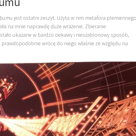
bumu
bumu jest ostatni zeszyt. Użyta w nim metafora plemienneg
ła na mnie naprawdę duże wrażenie. Zbieranie
tało ukazane w bardzo ciekawy i nieszablonowy sposób,
i prawdopodobnie wrócę do niego właśnie ze względu na