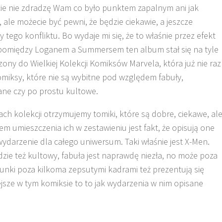
ie nie zdradzę Wam co było punktem zapalnym ani jak
, ale możecie być pewni, że będzie ciekawie, a jeszcze
 tego konfliktu. Bo wydaje mi się, że to właśnie przez efekt
pomiędzy Loganem a Summersem ten album stał się na tyle
zony do Wielkiej Kolekcji Komiksów Marvela, która już nie raz
iksy, które nie są wybitne pod względem fabuły,
ne czy po prostu kultowe.
ch kolekcji otrzymujemy tomiki, które są dobre, ciekawe, al
m umieszczenia ich w zestawieniu jest fakt, że opisują one
ydarzenie dla całego uniwersum. Taki właśnie jest X-Men.
dzie też kultowy, fabuła jest naprawdę niezła, no może poza
nki poza kilkoma zepsutymi kadrami też prezentują się
ejsze w tym komiksie to to jak wydarzenia w nim opisane