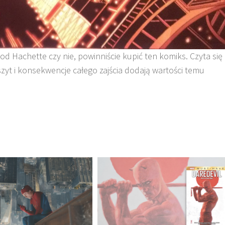
 od Hachette czy nie, powinniście kupić ten komiks. Czyta się
szyt i konsekwencje całego zajścia dodają wartości temu