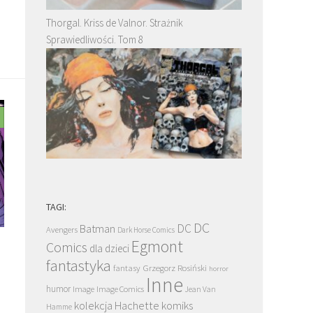
Thorgal. Kriss de Valnor. Strażnik
Sprawiedliwości. Tom 8
TAGI:
DC
DC
Batman
Avengers
Dark Horse Comics
Egmont
Comics
dla dzieci
fantastyka
Grzegorz Rosiński
fantasy
horror
Inne
humor
Image
Image Comics
Jean Van
kolekcja Hachette
komiks
Hamme