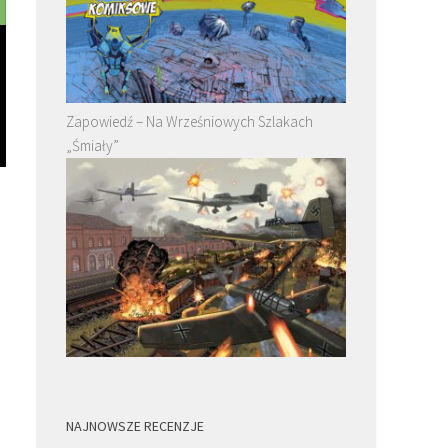
Zapowiedź – Na Wrześniowych Szlakach
„Śmiały”
NAJNOWSZE RECENZJE