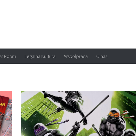
arvel, DC Comics, Image, newsy, konkursy. Wszystko o komiksach
ss Room
Legalna Kultura
Współpraca
O nas