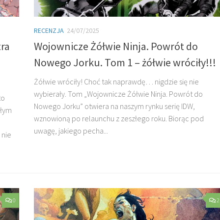
RECENZJA
24/07/2025
tra
Wojownicze Żółwie Ninja. Powrót do
Nowego Jorku. Tom 1 – żółwie wróciły!!!
Żółwie wróciły! Choć tak naprawdę… nigdzie się nie
wybierały. Tom „Wojownicze Żółwie Ninja. Powrót do
to
Nowego Jorku” otwiera na naszym rynku serię IDW,
złym
wznowioną po relaunchu z zeszłego roku. Biorąc pod
uwagę, jakiego pecha...
 nie
0
2