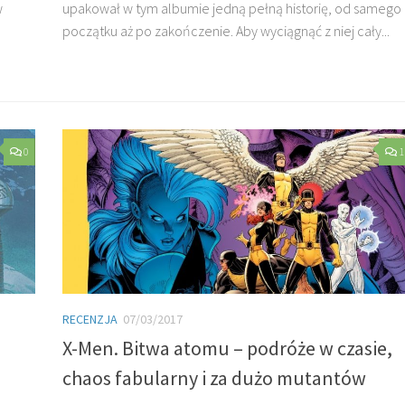
w
upakował w tym albumie jedną pełną historię, od samego
początku aż po zakończenie. Aby wyciągnąć z niej cały...
0
1
RECENZJA
07/03/2017
a
X-Men. Bitwa atomu – podróże w czasie,
chaos fabularny i za dużo mutantów