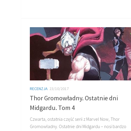
RECENZJA
23/10/2017
Thor Gromowładny. Ostatnie dni
Midgardu. Tom 4
Czwarta, ostatnia część serii z Marvel Now, Thor
Gromowładny. Ostatnie dni Midgardu – nosi bardzo