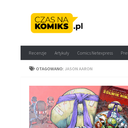
Skip to content
Recenzje komiksów M
Recenzje
Artykuły
Comics Netexpress
Pre
OTAGOWANO:
JASON AARON