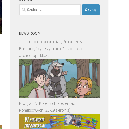
Szukaj:
NEWS ROOM
Za darmo do pobrania: „Prapuszcza.
Barbarzyńcy i Rzymianie” – komiks o
archeologii Mazur
Program VI Kieleckich Prezentacji
Komiksowych (28-29 sierpnia)