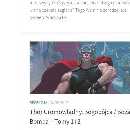
mroczny tytuł. Czyżby ukochaną przez boga piorunó
krainę czekała zagłada? Tego Wam nie zdradzę, ale
powiem Wam za to...
RECENZJA
19/07/2017
Thor Gromowładny. Bogobójca / Boż
Bomba – Tomy 1 i 2