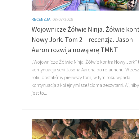
RECENZJA
08/07/2026
Wojownicze Żółwie Ninja. Żółwie kon
Nowy Jork. Tom 2 – recenzja. Jason
Aaron rozwija nową erę TMNT
„Wojownicze Żółwie Ninja. Żółwie kontra Nowy Jork” 
kontynuacja serii Jasona Aarona po relaunchu. W zes
roku dostaliśmy pierwszy tom, w tym roku wpada
kontynuacja z kolejnymi sześcioma zeszytami. Aj, niby
jest to...