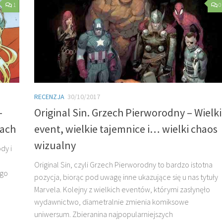
1
0
RECENZJA
30/10/2017
–
Original Sin. Grzech Pierworodny – Wielki
gach
event, wielkie tajemnice i… wielki chaos
wizualny
dy i
Original Sin, czyli Grzech Pierworodny to bardzo istotna
ego
pozycja, biorąc pod uwagę inne ukazujące się u nas tytuły
Marvela. Kolejny z wielkich eventów, którymi zasłynęło
wydawnictwo, diametralnie zmienia komiksowe
uniwersum. Zbieranina najpopularniejszych