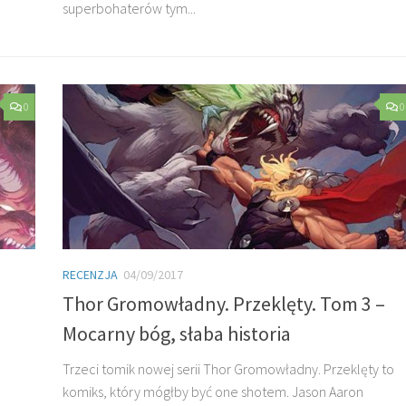
superbohaterów tym...
0
0
RECENZJA
04/09/2017
Thor Gromowładny. Przeklęty. Tom 3 –
Mocarny bóg, słaba historia
Trzeci tomik nowej serii Thor Gromowładny. Przeklęty to
komiks, który mógłby być one shotem. Jason Aaron