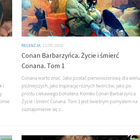
RECENZJA
12/05/2020
Conan Barbarzyńca. Życie i śmierć
Conana. Tom 1
Conana warto znać. Jako postać pierwowzorową dla wielu
 i
późniejszych, jako inspirację różnych twórców, jako po
y
prostu ciekawego bohatera. Komiks Conan Barbarzyńca.
tomie
Życie i śmierć Conana. Tom 1 jest świetnym pomysłem na
zaznajomienie się z...