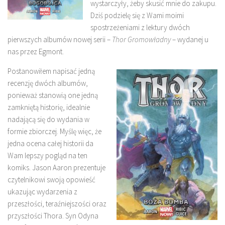
wystarczyły, żeby skusić mnie do zakupu.
Dziś podzielę się z Wami moimi
spostrzeżeniami z lektury dwóch
pierwszych albumów nowej serii –
Thor Gromowładny
– wydanej u
nas przez Egmont.
Postanowiłem napisać jedną
recenzję dwóch albumów,
ponieważ stanowią one jedną
zamkniętą historię, idealnie
nadającą się do wydania w
formie zbiorczej. Myślę więc, że
jedna ocena całej historii da
Wam lepszy pogląd na ten
komiks. Jason Aaron prezentuje
czytelnikowi swoją opowieść
ukazując wydarzenia z
przeszłości, teraźniejszości oraz
przyszłości Thora. Syn Odyna