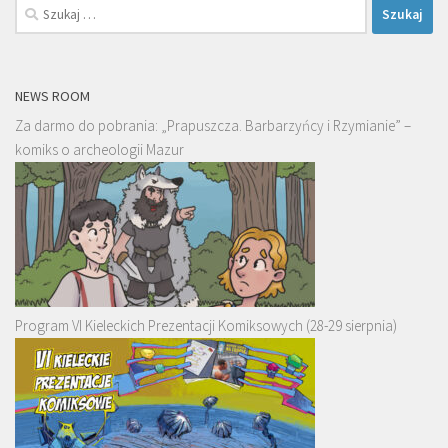
Szukaj:
NEWS ROOM
Za darmo do pobrania: „Prapuszcza. Barbarzyńcy i Rzymianie” –
komiks o archeologii Mazur
Program VI Kieleckich Prezentacji Komiksowych (28-29 sierpnia)