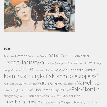
TAGI:
DC Comics
DC
Batman
dla dzieci
Avengers
Dark Horse Comics
Egmont
fantastyka
Grzegorz Rosiński
humor
fantasy
Image
horror
Inne
kolekcja Hachette
komiks
Image Comics
Jean Van Hamme
komiks amerykański
Komiks europejski
Marvel
Kultura Gniewu
komiks historyczny
kryminał
lost in time
marvel
Polski komiks
obyczajowy
Non Stop Comics
comics
Nagle Comics
science fiction
Spider-man
przygodowy
Secret Wars
recenzja
superbohaterowie
Thorgal
wilczy artykuł
wilczy
Taurus Media
Thor