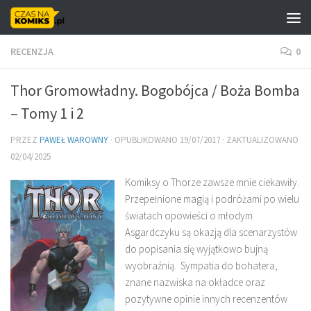
Skip to content
RECENZJA
0
Thor Gromowładny. Bogobójca / Boża Bomba
– Tomy 1 i 2
PRZEZ
PAWEŁ WAROWNY
· OPUBLIKOWANO
19/07/2017
· ZAKTUALIZOWANO
02/04/2025
Komiksy o Thorze zawsze mnie ciekawiły.
Przepełnione magią i podróżami po wielu
światach opowieści o młodym
Asgardczyku są okazją dla scenarzystów
do popisania się wyjątkowo bujną
wyobraźnią. Sympatia do bohatera,
znane nazwiska na okładce oraz
pozytywne opinie innych recenzentów