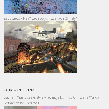
Zapowiedź – Na Wrześniowych Szlakach „Śmiały”
NAJNOWSZE RECENZJE
Batman. Miasto szaleństwa – recenzja komiksu Christiana Warda |
Gotham w stylu horroru