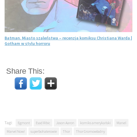
Batman. Miasto szaleństwa – recenzja komiksu Christiana Warda |
Gotham w stylu horroru
Share This:
Tagi:
Egmont
Esad Ribic
Jason Aaron
komiks amerykański
Marvel
Marvel Now!
superbohaterowie
Thor
Thor Gromowładny