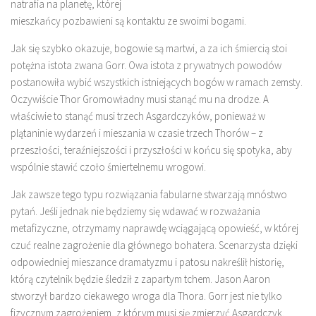
natrafia na planetę, której
mieszkańcy pozbawieni są kontaktu ze swoimi bogami.
Jak się szybko okazuje, bogowie są martwi, a za ich śmiercią stoi
potężna istota zwana Gorr. Owa istota z prywatnych powodów
postanowiła wybić wszystkich istniejących bogów w ramach zemsty.
Oczywiście Thor Gromowładny musi stanąć mu na drodze. A
właściwie to stanąć musi trzech Asgardczyków, ponieważ w
plątaninie wydarzeń i mieszania w czasie trzech Thorów – z
przeszłości, teraźniejszości i przyszłości w końcu się spotyka, aby
wspólnie stawić czoło śmiertelnemu wrogowi.
Jak zawsze tego typu rozwiązania fabularne stwarzają mnóstwo
pytań. Jeśli jednak nie będziemy się wdawać w rozważania
metafizyczne, otrzymamy naprawdę wciągającą opowieść, w której
czuć realne zagrożenie dla głównego bohatera. Scenarzysta dzięki
odpowiedniej mieszance dramatyzmu i patosu nakreślił historię,
którą czytelnik będzie śledził z zapartym tchem. Jason Aaron
stworzył bardzo ciekawego wroga dla Thora. Gorr jest nie tylko
fizycznym zagrożeniem, z którym musi się zmierzyć Asgardczyk.