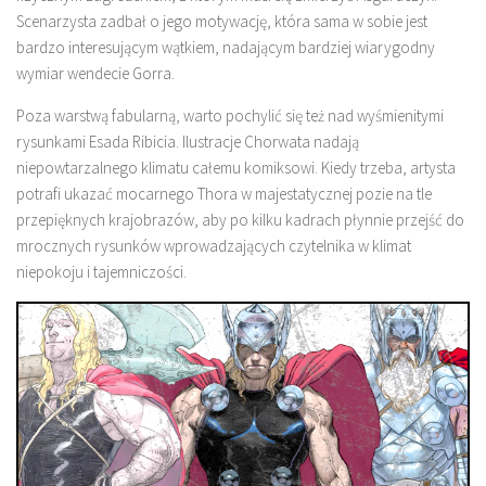
Scenarzysta zadbał o jego motywację, która sama w sobie jest
bardzo interesującym wątkiem, nadającym bardziej wiarygodny
wymiar wendecie Gorra.
Poza warstwą fabularną, warto pochylić się też nad wyśmienitymi
rysunkami Esada Ribicia. Ilustracje Chorwata nadają
niepowtarzalnego klimatu całemu komiksowi. Kiedy trzeba, artysta
potrafi ukazać mocarnego Thora w majestatycznej pozie na tle
przepięknych krajobrazów, aby po kilku kadrach płynnie przejść do
mrocznych rysunków wprowadzających czytelnika w klimat
niepokoju i tajemniczości.