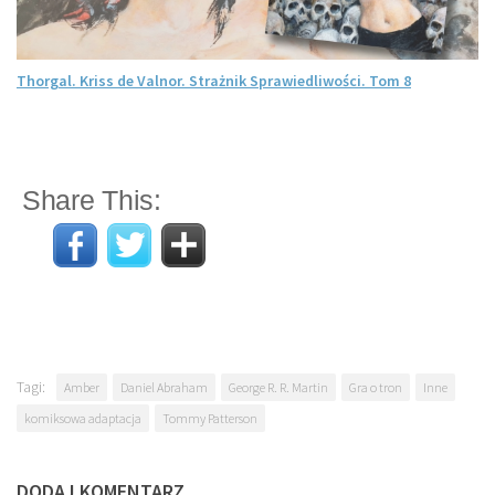
Thorgal. Kriss de Valnor. Strażnik Sprawiedliwości. Tom 8
Share This:
Tagi:
Amber
Daniel Abraham
George R. R. Martin
Gra o tron
Inne
komiksowa adaptacja
Tommy Patterson
DODAJ KOMENTARZ