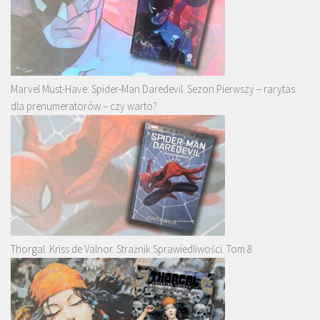
Marvel Must-Have: Spider-Man Daredevil. Sezon Pierwszy – rarytas
dla prenumeratorów – czy warto?
Thorgal. Kriss de Valnor. Strażnik Sprawiedliwości. Tom 8