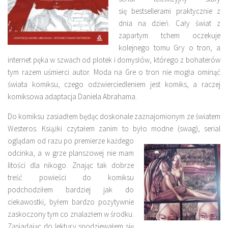
się bestsellerami praktycznie z
dnia na dzień. Cały świat z
zapartym tchem oczekuje
kolejnego tomu Gry o tron, a
internet pęka w szwach od plotek i domysłów, którego z bohaterów
tym razem uśmierci autor. Moda na Gre o tron nie mogła ominąć
świata komiksu, czego odzwierciedleniem jest komiks, a raczej
komiksowa adaptacja Daniela Abrahama.
Do komiksu zasiadłem będąc doskonale zaznajomionym ze światem
Westeros. Książki czytałem zanim to było modne (swag), serial
oglądam od razu po
premierze każdego
odcinka, a w grze planszowej nie mam
litości dla nikogo. Znając tak dobrze
treść powieści do komiksu
podchodziłem bardziej jak do
ciekawostki, byłem bardzo pozytywnie
zaskoczony tym co znalazłem w środku.
Zasiadając do lektury spodziewałem się