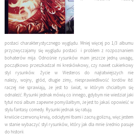
postaci charakterystycznego wyglądu. Mniej więcej po 1/3 albumu
przyzwyczajamy się wyglądu postaci i problem z rozpoznaniem
bohaterów mija. Odnośnie rysunków mam jeszcze jedną uwagę,
początkowo przeszkadzał mi kreskówkowy, czy nawet cukierkowy
styl rysunków. Życie w Westeros do najłatwiejszych nie
należy, wojny, głód, długie zimy, niesprawiedliwość lordów itd.
raczej nie sprawiają, że jest to świat, w którym chciałbym się
odnaleźć. Rysunki jednak mówią co innego, gdybym nie wiedział jaki
tytuł nosi album zapewne pomyślałbym, że jest to jakaś opowieść w
stylu fantasy comedy. Rysunki jednak się ratują
krwiście czerwoną krwią, odciętymi łbami i zacną golizną, więc jestem
w stanie wybaczyć styl rysunków, który jak dla mnie średnio pasuje
do historii.