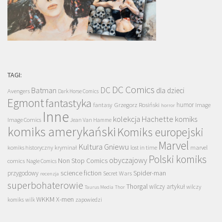
TAGI:
DC Comics
DC
Batman
dla dzieci
Avengers
Dark Horse Comics
Egmont
fantastyka
Grzegorz Rosiński
humor
fantasy
Image
horror
Inne
kolekcja Hachette
komiks
Image Comics
Jean Van Hamme
komiks amerykański
Komiks europejski
Marvel
Kultura Gniewu
komiks historyczny
kryminał
lost in time
marvel
Polski komiks
obyczajowy
Non Stop Comics
comics
Nagle Comics
science fiction
Spider-man
przygodowy
Secret Wars
recenzja
superbohaterowie
Thorgal
wilczy artykuł
wilczy
Taurus Media
Thor
WKKM
X-men
komiks
wilk
zapowiedzi