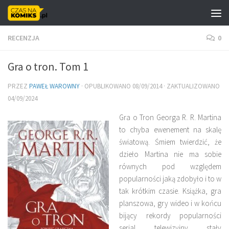
Skip to content
RECENZJA
0
Gra o tron. Tom 1
PRZEZ
PAWEŁ WAROWNY
· OPUBLIKOWANO
08/09/2014
· ZAKTUALIZOWANO
04/09/2024
Gra o Tron Georga R. R. Martina
to chyba ewenement na skalę
światową. Śmiem twierdzić, że
dzieło Martina nie ma sobie
równych pod względem
popularności jaką zdobyło i to w
tak krótkim czasie. Książka, gra
planszowa, gry wideo i w końcu
bijący rekordy popularności
serial telewizyjny stały