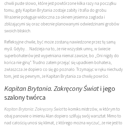
chwili puste słowo, które jest powtórzone kilka razy na początku
tomu, gdy Kapitan Brytania zostaje zabity i trafia do grobu.
Wrażenie potęguje widoczna za oknem jesienna zagłada i
zbliżającymi się oraz obecnie planowanymi odwiedzinami grobów
swoich bliskich.
Refleksyjne chwile, być może zostaną nawiedzone przez tę samą
myśl. Gdyby… Nadzieja na to, że nie wszystek umrę, w świecie
superbohaterów jest wypełniana niemal zawsze, bo „Oni nigdy do
końca nie giną”. Trudno zatem przejąć się upadkiem bohatera,
zwłaszcza że dopiero co się go poznało. Trzymając w ręku niechudy
tom, jest się pewnym, że Kapitan Brytania za chwilę powróci.
Kapitan Brytania. Zakręcony Świat
i jego
szalony twórca
Kapitan Brytania: Zakręcony Świat
to komiks mistrzów, w którym to
obaj panowie o imieniu Alan dopiero szlifują swój warsztat. Mimo to
nad całością unosi się klimat, z którego można wyczuć, że nie jest to