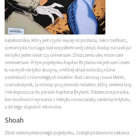
kapelusznika, który jest czymś więcej niż postacią. Jako rzeźbiarz,
scenarzysta rozciąga nad wszystkimi swój obłęd, kładąc na szali już
nie tylko jeden świat czy uniwersum. Zniszczeniu ulec może całe
omniwersum. W tym pojedynku Kapitan Brytania nie jest sam i mam
tu na myśli nie tylko drużynę, w której skład wchodzą różne
osobistości z równoległych światów. Nad całością czuwa Merlin,
czarnoksiężnik, (a mówiąc przyziemnie) redaktor, który zmienia losy
i nie dopuszcza do porażki Kapitana Brytanii. Ostateczna porażka,
bez możliwości wyrwania z niebytu oznaczałaby zamknięcie tytułu,
a do tego dopuścić nie można.
Shoah
Obok wielowymiarowego pojedynku, zostaje postawiona ciekawa