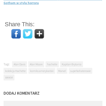
Gotham w stylu horroru
Share This:
Tagi:
Alan Davis
Alan Moore
hachette
Kapitan Brytania
kolekcja Hachette
komiks amerykański
Marvel
superbohaterowie
WKKM
DODAJ KOMENTARZ