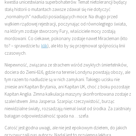
kwestia unicestwiania superbohaterów. Temat nietolerancji będący
stałą historii o mutantach zawsze zdawał się nie dotyczyć
„normalnych” nadludzi posiadających moce. Na długo przed
wątkiem rządowej rejestracji, poczynając od równoległego świata,
na którym zostaje stworzony Fury, właściciele mocy zostają
mordowani. Co ciekawe, pokonany zostaje nawet Miracleman (kto
to? – sprawdźcie tu:
klik
), ale kto by się przejmował spójnością linii
czasowych.
Niepewność, związana ze strachem wśród zwykłych śmiertelników,
dociera do Ziemi-616, gdzie na terenie Londynu powstają obozy, ale
tym razem to nadludzie są w nich zamykani. Takiego ucisku nie
zniesie ani Kapitan Brytania, ani Kapitan UK, choć z boku pozostaje
Kapitan Anglia. Zimna kalkulacja maszyny skonfrontowana zostaje z
szaleństwem Jima Jaspersa. Szarpiąc rzeczywistość, burząc
niewidzialne światy, rozsadzają niemal świat od środka. Za zaistniały
bałagan odpowiedzialność spada na… szefa.
Całość jest godna uwagi, ale nie jest epokowym dziełem, do jakich
przyzwyczaili nas autorzy. Nadal jest to przyjemna lektura,