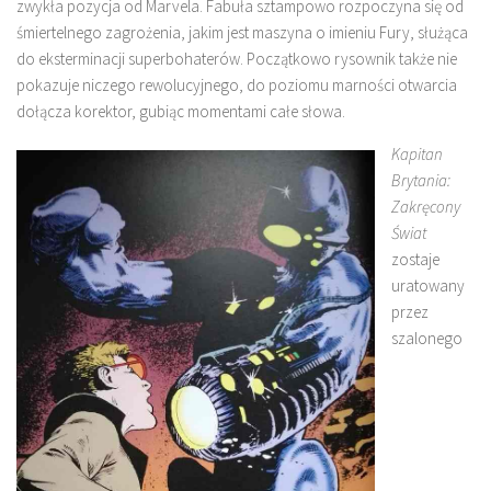
zwykła pozycja od Marvela. Fabuła sztampowo rozpoczyna się od
śmiertelnego zagrożenia, jakim jest maszyna o imieniu Fury, służąca
do eksterminacji superbohaterów. Początkowo rysownik także nie
pokazuje niczego rewolucyjnego, do poziomu marności otwarcia
dołącza korektor, gubiąc momentami całe słowa.
Kapitan
Brytania:
Zakręcony
Świat
zostaje
uratowany
przez
szalonego