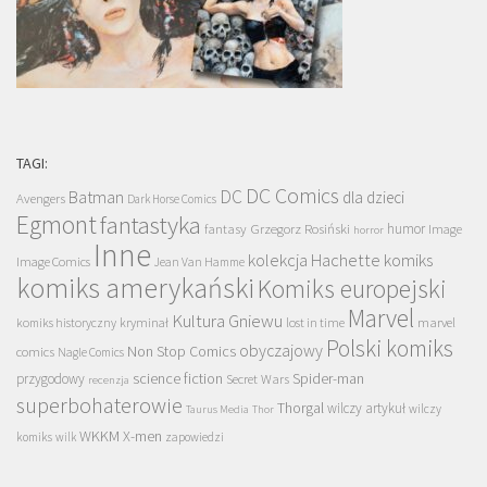
TAGI:
DC Comics
DC
Batman
dla dzieci
Avengers
Dark Horse Comics
Egmont
fantastyka
Grzegorz Rosiński
humor
fantasy
Image
horror
Inne
kolekcja Hachette
komiks
Image Comics
Jean Van Hamme
komiks amerykański
Komiks europejski
Marvel
Kultura Gniewu
komiks historyczny
kryminał
lost in time
marvel
Polski komiks
obyczajowy
Non Stop Comics
comics
Nagle Comics
science fiction
Spider-man
przygodowy
Secret Wars
recenzja
superbohaterowie
Thorgal
wilczy artykuł
wilczy
Taurus Media
Thor
WKKM
X-men
komiks
wilk
zapowiedzi