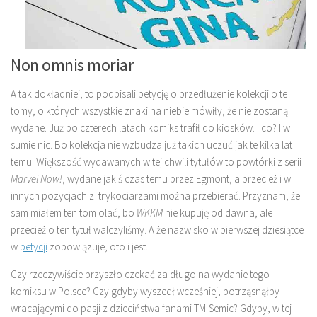
Non omnis moriar
A tak dokładniej, to podpisali petycję o przedłużenie kolekcji o te
tomy, o których wszystkie znaki na niebie mówiły, że nie zostaną
wydane. Już po czterech latach komiks trafił do kiosków. I co? I w
sumie nic. Bo kolekcja nie wzbudza już takich uczuć jak te kilka lat
temu. Większość wydawanych w tej chwili tytułów to powtórki z serii
Marvel Now!
, wydane jakiś czas temu przez Egmont, a przecież i w
innych pozycjach z trykociarzami można przebierać. Przyznam, że
sam miałem ten tom olać, bo
WKKM
nie kupuję od dawna, ale
przecież o ten tytuł walczyliśmy. A że nazwisko w pierwszej dziesiątce
w
petycji
zobowiązuje, oto i jest.
Czy rzeczywiście przyszło czekać za długo na wydanie tego
komiksu w Polsce? Czy gdyby wyszedł wcześniej, potrząsnąłby
wracającymi do pasji z dzieciństwa fanami TM-Semic? Gdyby, w tej