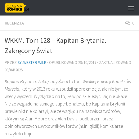
Skip to content
RECENZJA
0
WKKM. Tom 128 – Kapitan Brytania.
Zakręcony Świat
PRZEZ
SYLWESTER WILK
· OPUBLIKOWANO
29/10/2017
· ZAKTUALIZOWANO
08/04/2025
Kapitan Brytania. Zakręcony Świat
to tom
Wielkiej Kolekcji Komiksów
Marvela
, który w 2013 roku wzbudził spore emocje, ale nie tym, że
wtedy wyszedł. Wyglądało na to, że w polskiej edycji się nie ukaże.
Nie ze względu na samego superbohatera, bo Kapitana Brytanii
prawie nikt nie kojarzył, ale ze względu na nazwiska twórców,
którymi są Alan Moore oraz Alan Davis, podburzeni przez
opiniotwórczych użytkowników forów (m.in. gildii) komiksiarze
ruszyli do boju.