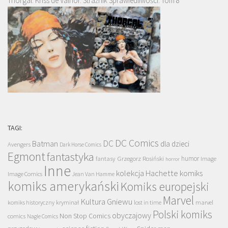
Thorgal. Kriss de Valnor. Strażnik Sprawiedliwości. Tom 8
TAGI:
DC Comics
DC
Batman
dla dzieci
Avengers
Dark Horse Comics
Egmont
fantastyka
Grzegorz Rosiński
humor
fantasy
Image
horror
Inne
kolekcja Hachette
komiks
Image Comics
Jean Van Hamme
komiks amerykański
Komiks europejski
Marvel
Kultura Gniewu
komiks historyczny
kryminał
lost in time
marvel
Polski komiks
obyczajowy
Non Stop Comics
comics
Nagle Comics