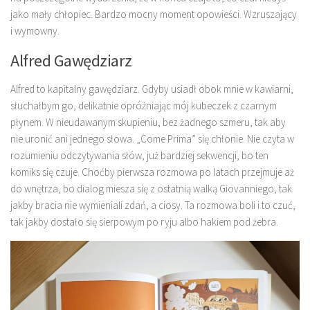
jako mały chłopiec. Bardzo mocny moment opowieści. Wzruszający
i wymowny.
Alfred Gawędziarz
Alfred to kapitalny gawędziarz. Gdyby usiadł obok mnie w kawiarni,
słuchałbym go, delikatnie opróżniając mój kubeczek z czarnym
płynem. W nieudawanym skupieniu, bez żadnego szmeru, tak aby
nie uronić ani jednego słowa. „Come Prima” się chłonie. Nie czyta w
rozumieniu odczytywania słów, już bardziej sekwencji, bo ten
komiks się czuje. Choćby pierwsza rozmowa po latach przejmuje aż
do wnętrza, bo dialog miesza się z ostatnią walką Giovanniego, tak
jakby bracia nie wymieniali zdań, a ciosy. Ta rozmowa boli i to czuć,
tak jakby dostało się sierpowym po ryju albo hakiem pod żebra.