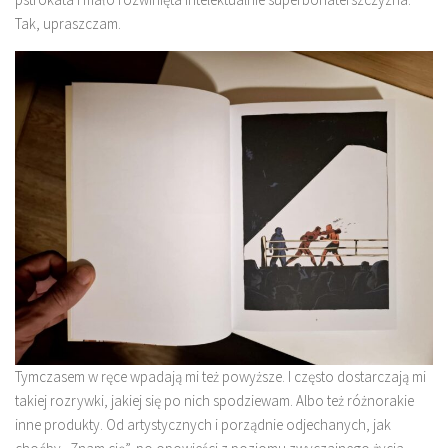
Tak, upraszczam.
Tymczasem w ręce wpadają mi też powyższe. I często dostarczają mi
takiej rozrywki, jakiej się po nich spodziewam. Albo też różnorakie
inne produkty. Od artystycznych i porządnie odjechanych, jak