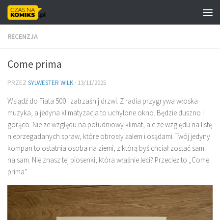
Skip to content
RECENZJA
Come prima
PRZEZ
SYLWESTER WILK
·
13/11/2025
Wsiądź do Fiata 500 i zatrzaśnij drzwi. Z radia przygrywa włoska
muzyka, a jedyna klimatyzacja to uchylone okno. Będzie duszno i
gorąco. Nie ze względu na południowy klimat, ale ze względu na listę
nieprzegadanych spraw, które obrosły żalem i osądami. Twój jedyny
kompan to ostatnia osoba na ziemi, z którą byś chciał zostać sam
na sam. Nie znasz tej piosenki, która właśnie leci? Przecież to „Come
prima”.