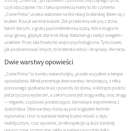
choćby „Znam cię”, po opowieści z poziomu zwyczajnego życia,
czyli obyczajowe. I to z taką opowieścią mamy tu do czynienia.
„Come Prima” urzeka realizmem na linii relacji braterskiej. Biłem się z
bratem. Rzucał we mnie butami. Zbił przede mną witrynę z drzwi,
takich starych, z grubą pięciomilimetrową szybą, która mogła mi
uciąć głowę, gdybym stał krok bliżej. Natarłem go kiedyś śniegiem i
uciekłem. Przez lata trwała też wojna psychologiczna. Tymczasem,
jak poobserwować innych, to braterska miłość i te sprawy. Ale nie tu.
Dwie warstwy opowieści
„Come Prima” to komiks melancholijny, przede wszystkim w tempie
opowiadania. Alfred prezentuje dwie warstwy: teraźniejszą, z nitką
ponownego spotkania braci i powrotu do domu, w której to podróż
jest przyczyną wydarzeń, a zakończona jest srogą woltą, oraz drugą
— migawki, częściowo powtarzające, stanowiące wspomnienia z
dzieciństwa. Obie warstwy różnią się pod względem techniki
wykonania i choć w warstwie realnej trudno mówić o stylu
realistycznym, czuć wyraźnie, że retrospekcje są dużo bardziej
uproszczone, rozmazane, jakby w pamięci pozostały tylko