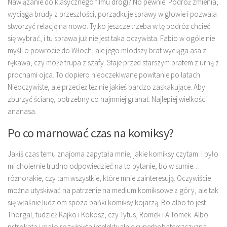
Nawiązanie do klasycznego filmu drogi? No pewnie. Podróż zmienia,
wyciąga brudy z przeszłości, porządkuje sprawy w głowie i pozwala
stworzyć relację na nowo. Tylko jeszcze trzeba w tę podróż chcieć
się wybrać, i tu sprawa już nie jest taka oczywista. Fabio w ogóle nie
myśli o powrocie do Włoch, ale jego młodszy brat wyciąga asa z
rękawa, czy może trupa z szafy. Staje przed starszym bratem z urną z
prochami ojca. To dopiero nieoczekiwane powitanie po latach.
Nieoczywiste, ale przecież też nie jakieś bardzo zaskakujące. Aby
zburzyć ścianę, potrzebny co najmniej granat. Najlepiej wielkości
ananasa.
Po co marnować czas na komiksy?
Jakiś czas temu znajoma zapytała mnie, jakie komiksy czytam. I było
mi cholernie trudno odpowiedzieć na to pytanie, bo w sumie…
różnorakie, czy tam wszystkie, które mnie zainteresują. Oczywiście
można utyskiwać na patrzenie na medium komiksowe z góry, ale tak
się właśnie ludziom spoza bańki komiksy kojarzą. Bo albo to jest
Thorgal, tudzież Kajko i Kokosz, czy Tytus, Romek i A’Tomek. Albo
pstrokata i mało rozwinięta intelektualnie superbohaterszczyzna.