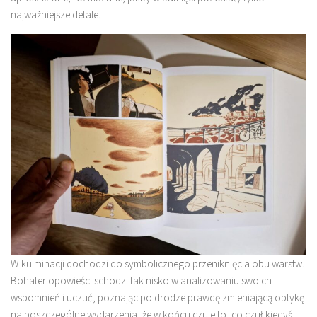
najważniejsze detale.
W kulminacji dochodzi do symbolicznego przeniknięcia obu warstw.
Bohater opowieści schodzi tak nisko w analizowaniu swoich
wspomnień i uczuć, poznając po drodze prawdę zmieniającą optykę
na poszczególne wydarzenia, że w końcu czuje to, co czuł kiedyś