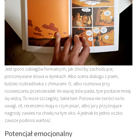
Jest sporo zabiegów formalnych, jak choćby zachodzące,
porozmywane słowa w dymkach. Albo scena dialogu z psem,
tudzież rozkładówka z chmurami. O, albo rozmowa przy
rozwieszaniu prześcieradeł. Im więcej słów pada, tym postacie mniej
się widzą. To może szczegóły, takie tam. Połowa nie zwróci na to
uwagi, ot, recenzenci mają o czym pisać, albo jury przyznające
nagrody zawiesi na chwilę na tym oko. A jednak to jedno oczko
zawsze podnosi wartość.
Potencjał emocjonalny