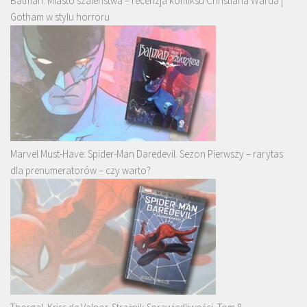
Batman. Miasto szaleństwa – recenzja komiksu Christiana Warda |
Gotham w stylu horroru
Marvel Must-Have: Spider-Man Daredevil. Sezon Pierwszy – rarytas
dla prenumeratorów – czy warto?