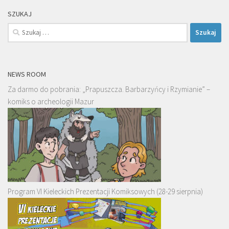
SZUKAJ
Szukaj:
NEWS ROOM
Za darmo do pobrania: „Prapuszcza. Barbarzyńcy i Rzymianie” –
komiks o archeologii Mazur
Program VI Kieleckich Prezentacji Komiksowych (28-29 sierpnia)