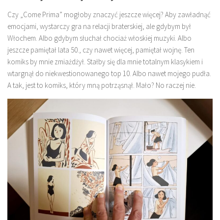
Czy „Come Prima” mogłoby znaczyć jeszcze więcej? Aby zawładnąć
emocjami, wystarczy gra na relacji braterskiej, ale gdybym był
Włochem. Albo gdybym słuchał chociaż włoskiej muzyki. Albo
jeszcze pamiętał lata 50., czy nawet więcej, pamiętał wojnę. Ten
komiks by mnie zmiażdżył. Stałby się dla mnie totalnym klasykiem i
wtargnął do niekwestionowanego top 10. Albo nawet mojego pudła.
A tak, jest to komiks, który mną potrząsnął. Mało? No raczej nie.