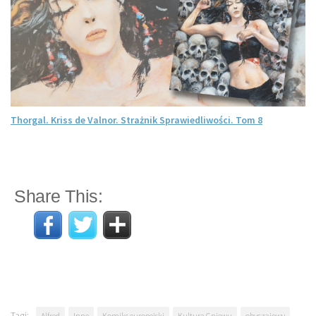
Thorgal. Kriss de Valnor. Strażnik Sprawiedliwości. Tom 8
Share This:
Tagi:
Alfred
Inne
Komiks europejski
Kultura Gniewu
obyczajowy