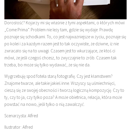
Dorosłość? Kojarzy mi się właśnie z tymi aspektami, o których mówi
„Come Prima”. Problem nie leży tam, gdzie się wydaje. Prawdę
poznaje się schodkami. To, co jest najważniejsze w życiu, poznaje się
po kolei i za każdym razem jest to tak oczywiste, że dziwne, iż nie
zwracało się na to uwagi. Czasem jest to wkurzające, że ktoś ci
mówi, że jeśli czegoś chcesz, to zwyczajnie to zrób. Czasem tak
trzeba, bo może się tylko wydawać, że się nie da.
Wygrzebuję spod fotela starą fotografię. Czy jest kłamstwem?
Znajome twarze, ale takie jakieś inne. Wszyscy są uśmiechnięci,
cieszą się ze swojej obecności i tworzą logiczną kompozycję. Czy to
ty, czy to ja, czy tylko poza? A może obietnica, relacja, która może
powstać na nowo, jeśli tylko o nią zawalczyć.
Scenarzysta: Alfred
Ilustrator: Alfred