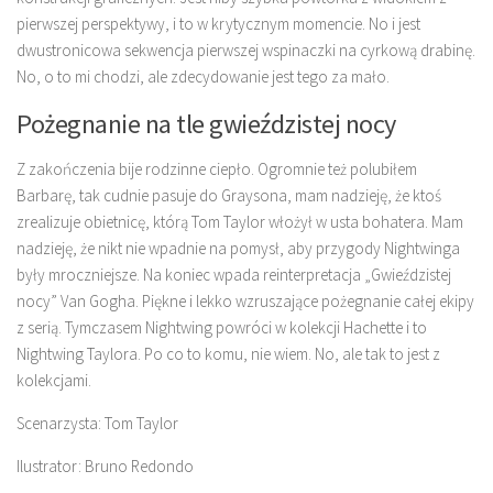
pierwszej perspektywy, i to w krytycznym momencie. No i jest
dwustronicowa sekwencja pierwszej wspinaczki na cyrkową drabinę.
No, o to mi chodzi, ale zdecydowanie jest tego za mało.
Pożegnanie na tle gwieździstej nocy
Z zakończenia bije rodzinne ciepło. Ogromnie też polubiłem
Barbarę, tak cudnie pasuje do Graysona, mam nadzieję, że ktoś
zrealizuje obietnicę, którą Tom Taylor włożył w usta bohatera. Mam
nadzieję, że nikt nie wpadnie na pomysł, aby przygody Nightwinga
były mroczniejsze. Na koniec wpada reinterpretacja „Gwieździstej
nocy” Van Gogha. Piękne i lekko wzruszające pożegnanie całej ekipy
z serią. Tymczasem Nightwing powróci w kolekcji Hachette i to
Nightwing Taylora. Po co to komu, nie wiem. No, ale tak to jest z
kolekcjami.
Scenarzysta: Tom Taylor
Ilustrator: Bruno Redondo