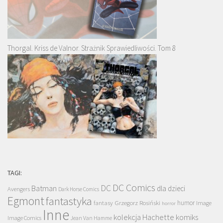
Thorgal. Kriss de Valnor. Strażnik Sprawiedliwości. Tom 8
TAGI:
DC Comics
DC
Batman
dla dzieci
Avengers
Dark Horse Comics
Egmont
fantastyka
Grzegorz Rosiński
humor
fantasy
Image
horror
Inne
kolekcja Hachette
komiks
Image Comics
Jean Van Hamme