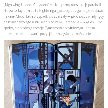
„Nightwing. Upadek Graysona” ma klasyczną konstrukcję paraboli.
Nie po to Taylor zrobił z Nightwinga gwiazdę, aby go nagle zostawić
na dnie. Choć i takie przypadki się zdarzały — jak choćby wtedy, gdy
na koniec swojego runu Bendis zostawił Daredevila w więzieniu. No
spoko, ale niedosyt zostaje. Tymczasem po tytułowym upadku
następuje odbudowanie pozycji i… szczęśliwe zakończenie.