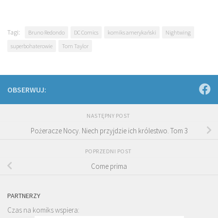
Tagi:
Bruno Redondo
DC Comics
komiks amerykański
Nightwing
superbohaterowie
Tom Taylor
OBSERWUJ:
NASTĘPNY POST
Pożeracze Nocy. Niech przyjdzie ich królestwo. Tom 3
POPRZEDNI POST
Come prima
PARTNERZY
Czas na komiks wspiera: