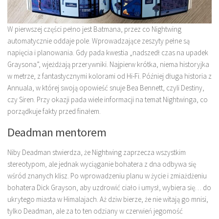
W pierwszej części pełno jest Batmana, przez co Nightwing
automatycznie oddaje pole. Wprowadzające zeszyty pełne są
napięcia i planowania. Gdy pada kwestia „nadszedł czas na upadek
Graysona”, wjeżdżają przerywniki. Najpierw krótka, niema historyjka
w metrze, z fantastycznymi kolorami od Hi-Fi. Później długa historia z
Annuala, w której swoją opowieść snuje Bea Bennett, czyli Destiny,
czy Siren. Przy okazji pada wiele informacji na temat Nightwinga, co
porządkuje fakty przed finałem.
Deadman mentorem
Niby Deadman stwierdza, że Nightwing zaprzecza wszystkim
stereotypom, ale jednak wyciąganie bohatera z dna odbywa się
wśród znanych klisz. Po wprowadzeniu planu w życie i zmiażdżeniu
bohatera Dick Grayson, aby uzdrowić ciało i umysł, wybiera się… do
ukrytego miasta w Himalajach. Aż dziw bierze, że nie witają go mnisi,
tylko Deadman, ale za to ten odziany w czerwień jegomość