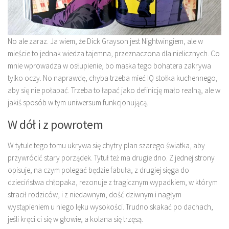
No ale zaraz. Ja wiem, że Dick Grayson jest Nightwingiem, ale w
mieście to jednak wiedza tajemna, przeznaczona dla nielicznych. Co
mnie wprowadza w osłupienie, bo maska tego bohatera zakrywa
tylko oczy. No naprawdę, chyba trzeba mieć IQ stołka kuchennego,
aby się nie połapać. Trzeba to łapać jako definicję mało realną, ale w
jakiś sposób w tym uniwersum funkcjonującą.
W dół i z powrotem
W tytule tego tomu ukrywa się chytry plan szarego światka, aby
przywrócić stary porządek. Tytuł też ma drugie dno. Z jednej strony
opisuje, na czym polegać będzie fabuła, z drugiej sięga do
dzieciństwa chłopaka, rezonuje z tragicznym wypadkiem, w którym
stracił rodziców, i z niedawnym, dość dziwnym i nagłym
wystąpieniem u niego lęku wysokości. Trudno skakać po dachach,
jeśli kręci ci się w głowie, a kolana się trzęsą.