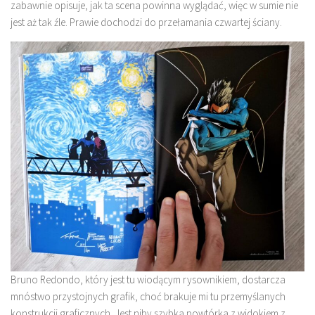
zabawnie opisuje, jak ta scena powinna wyglądać, więc w sumie nie
jest aż tak źle. Prawie dochodzi do przełamania czwartej ściany.
Bruno Redondo, który jest tu wiodącym rysownikiem, dostarcza
mnóstwo przystojnych grafik, choć brakuje mi tu przemyślanych
konstrukcji graficznych. Jest niby szybka powtórka z widokiem z