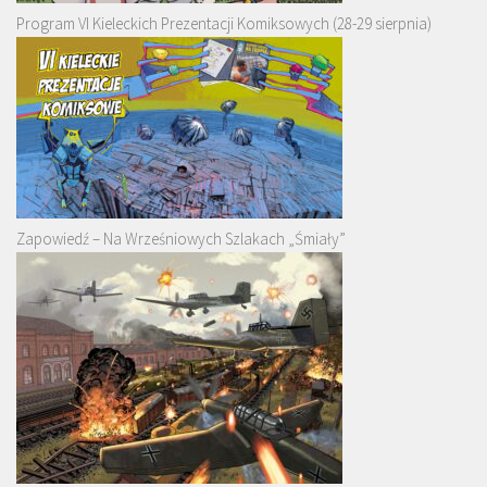
Program VI Kieleckich Prezentacji Komiksowych (28-29 sierpnia)
Zapowiedź – Na Wrześniowych Szlakach „Śmiały”