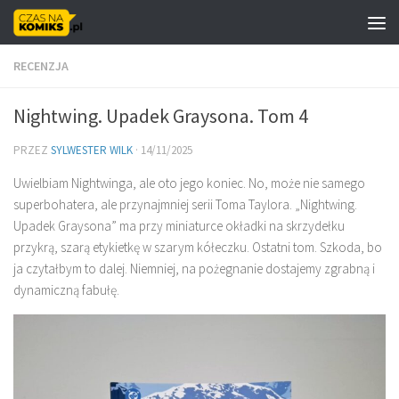
Skip to content
RECENZJA
Nightwing. Upadek Graysona. Tom 4
PRZEZ
SYLWESTER WILK
·
14/11/2025
Uwielbiam Nightwinga, ale oto jego koniec. No, może nie samego
superbohatera, ale przynajmniej serii Toma Taylora. „Nightwing.
Upadek Graysona” ma przy miniaturce okładki na skrzydełku
przykrą, szarą etykietkę w szarym kółeczku. Ostatni tom. Szkoda, bo
ja czytałbym to dalej. Niemniej, na pożegnanie dostajemy zgrabną i
dynamiczną fabułę.