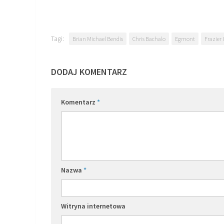
Tagi:
Brian Michael Bendis
Chris Bachalo
Egmont
Frazier 
DODAJ KOMENTARZ
Komentarz
*
Nazwa
*
Witryna internetowa