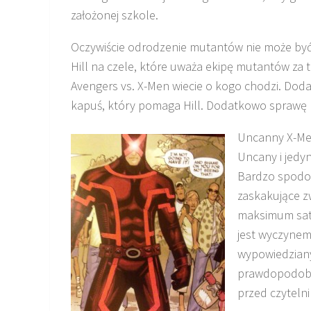
założonej szkole.
Oczywiście odrodzenie mutantów nie może być s
Hill na czele, które uważa ekipę mutantów za t
Avengers vs. X-Men wiecie o kogo chodzi. Dod
kapuś, który pomaga Hill. Dodatkowo sprawę 
Uncanny X-Men
Uncany i jedyn
Bardzo spodob
zaskakujące z
maksimum saty
jest wyczynem
wypowiedziany
prawdopodobie
przed czytelni