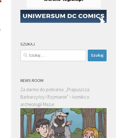
e
SZUKAJ
.
Szukaj:
NEWS ROOM
Za darmo do pobrania: „Prapuszcza.
Barbarzyńcy i Rzymianie” – komiks o
archeologii Mazur