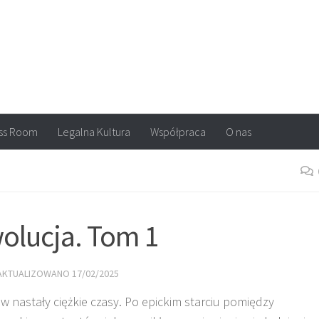
arvel, DC Comics, Image, newsy, konkursy. Wszystko o komiksach
ss Room
Legalna Kultura
Współpraca
O nas
olucja. Tom 1
ZAKTUALIZOWANO
17/02/2025
 nastały ciężkie czasy. Po epickim starciu pomiędzy