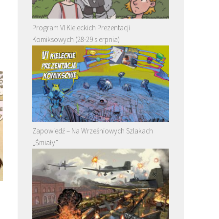
Program VI Kieleckich Prezentacji
Komiksowych (28-29 sierpnia)
Zapowiedź – Na Wrześniowych Szlakach
„Śmiały”