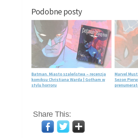
Podobne posty
Żółwie kontra
Batman. Miasto szaleństwa – recenzja
Marvel Must
ja. Jason
komiksu Christiana Warda | Gotham w
Sezon Pierw
MNT
stylu horroru
prenumerato
Share This: