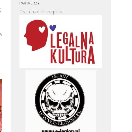
PARTNERZY
ę
Czas na komiks wspiera:
a