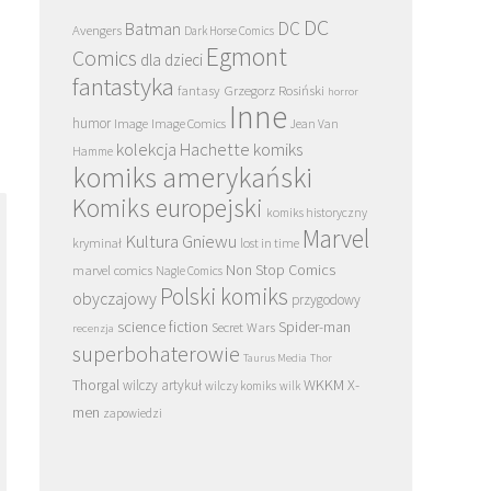
DC
DC
Batman
Avengers
Dark Horse Comics
Egmont
Comics
dla dzieci
fantastyka
Grzegorz Rosiński
fantasy
horror
Inne
humor
Image
Image Comics
Jean Van
kolekcja Hachette
komiks
Hamme
komiks amerykański
Komiks europejski
komiks historyczny
Marvel
Kultura Gniewu
kryminał
lost in time
Non Stop Comics
marvel comics
Nagle Comics
Polski komiks
obyczajowy
przygodowy
science fiction
Spider-man
Secret Wars
recenzja
superbohaterowie
Taurus Media
Thor
Thorgal
WKKM
X-
wilczy artykuł
wilczy komiks
wilk
men
zapowiedzi