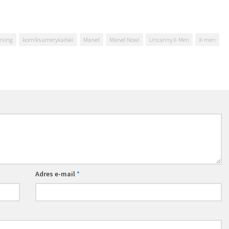
Irving
komiks amerykański
Marvel
Marvel Now!
Uncanny X-Men
X-men
Adres e-mail
*