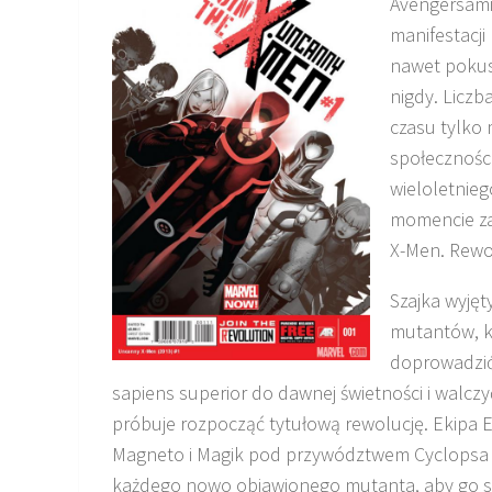
Avengersami 
manifestacji
nawet pokusi
nigdy. Liczb
czasu tylko 
społecznośc
wieloletnieg
momencie za
X-Men. Rewo
Szajka wyję
mutantów, k
doprowadzi
sapiens superior do dawnej świetności i walczy
próbuje rozpocząć tytułową rewolucję. Ekipa 
Magneto i Magik pod przywództwem Cyclopsa
każdego nowo objawionego mutanta, aby go szk