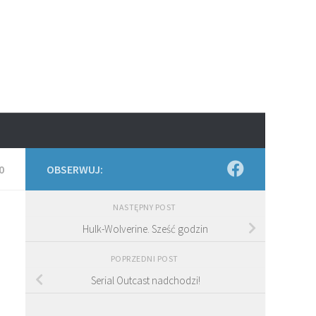
0
OBSERWUJ:
NASTĘPNY POST
Hulk-Wolverine. Sześć godzin
POPRZEDNI POST
Serial Outcast nadchodzi!