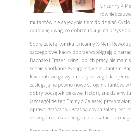
Uncanny X-Men
również zauwa
mutantów nie są jedynie tłem do działań Cyc
odrobinę uwagi co dobrze rokuje na przyszłość.
Sporą zaletą komiku Uncanny X-Men. Rewolucja 
szczegółowe kadry dobrze współgrają z narracj
Bachalo i Frazer Irving i do ich pracy nie ma
scenie spotkania Avengersów z mutantami Kap
kwadratowe głowy, drobny szczególik, a jednak
zasługują na pewno nowe stroje mutantów, w 
dobry początek ciekawej historii, znajdziemy tu
(szczególnie ten Emmy z Celeste) przyprawio
oprawę graficzną. Ostatnią chyba zaletą jest 
szczególnie ukazanie go na plakatach propag
Scenarzysta: Brian Michael Bendis