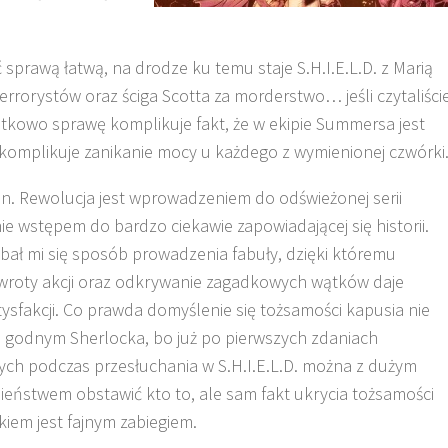
prawą łatwą, na drodze ku temu staje S.H.I.E.L.D. z Marią
errorystów oraz ściga Scotta za morderstwo… jeśli czytaliści
atkowo sprawę komplikuje fakt, że w ekipie Summersa jest
komplikuje zanikanie mocy u każdego z wymienionej czwórki
. Rewolucja jest wprowadzeniem do odświeżonej serii
ie wstępem do bardzo ciekawie zapowiadającej się historii.
ał mi się sposób prowadzenia fabuły, dzięki któremu
wroty akcji oraz odkrywanie zagadkowych wątków daje
sfakcji. Co prawda domyślenie się tożsamości kapusia nie
 godnym Sherlocka, bo już po pierwszych zdaniach
ch podczas przesłuchania w S.H.I.E.L.D. można z dużym
ństwem obstawić kto to, ale sam fakt ukrycia tożsamości
kiem jest fajnym zabiegiem.