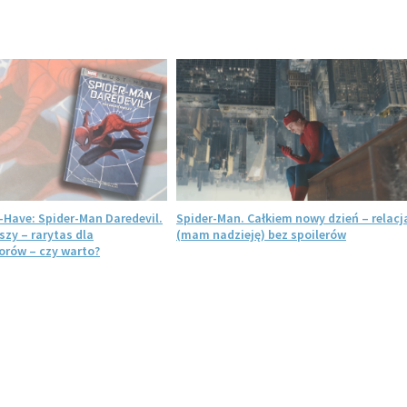
-Have: Spider-Man Daredevil.
Spider-Man. Całkiem nowy dzień – relacj
szy – rarytas dla
(mam nadzieję) bez spoilerów
rów – czy warto?