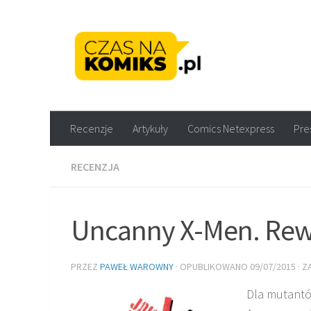
Skip to content
Recenzje komiksów M
Recenzje
Artykuły
Comics Netexpress
Pre
RECENZJA
Uncanny X-Men. Rew
PRZEZ
PAWEŁ WAROWNY
· OPUBLIKOWANO
09/07/2015
· 
Dla mutantów