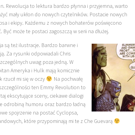
. Rewolucja to lektura bardzo płynna i przyjemna, warto
żyć mały ukłon do nowych czytelników. Postacie nowych
lopsa i ekipy. Każdemu z nowych bohaterów poświęcono
 Być może te postaci zagoszczą w serii na dłużej.
są też ilustracje. Bardzo barwne i
ą. Za rysunki odpowiadali Chris
m szczególnych uwag poza jedną. W
itan Ameryka i Hulk mają komicznie
 rzucił mi się w oczy
Na pochwałę
szczególności ten Emmy Revolution to
taj ekscytujące sceny, ciekawe dialogi
ne odrobiną humoru oraz bardzo ładną
nowe spojrzenie na postać Cyclopsa,
andowych, które przypominają mi te z Che Guevarą