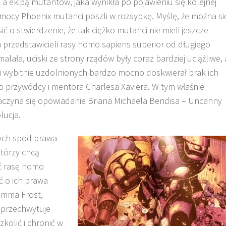
a ekipą mutantów, jaka wynikła po pojawieniu się kolejnej
 mocy Phoenix mutanci poszli w rozsypkę. Myślę, że można si
ć o stwierdzenie, że tak ciężko mutanci nie mieli jeszcze
a przedstawicieli rasy homo sapiens superior od długiego
malała, uciski ze strony rządów były coraz bardziej uciążliwe, 
i wybitnie uzdolnionych bardzo mocno doskwierał brak ich
o przywódcy i mentora Charlesa Xaviera. W tym właśnie
czyna się opowiadanie Briana Michaela Bendisa – Uncanny
lucja.
tych spod prawa
tórzy chcą
ć rasę homo
ć o ich prawa
Emma Frost,
 przechwytuje
olić i chronić w