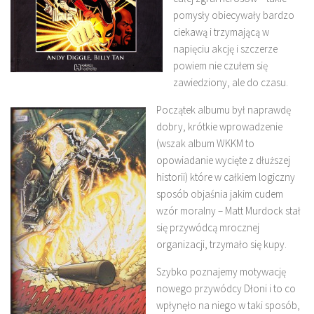
pomysły obiecywały bardzo
ciekawą i trzymającą w
napięciu akcję i szczerze
powiem nie czułem się
zawiedziony, ale do czasu.
Początek albumu był naprawdę
dobry, krótkie wprowadzenie
(wszak album WKKM to
opowiadanie wycięte z dłuższej
historii) które w całkiem logiczny
sposób objaśnia jakim cudem
wzór moralny – Matt Murdock stał
się przywódcą mrocznej
organizacji, trzymało się kupy.
Szybko poznajemy motywację
nowego przywódcy Dłoni i to co
wpłynęło na niego w taki sposób,