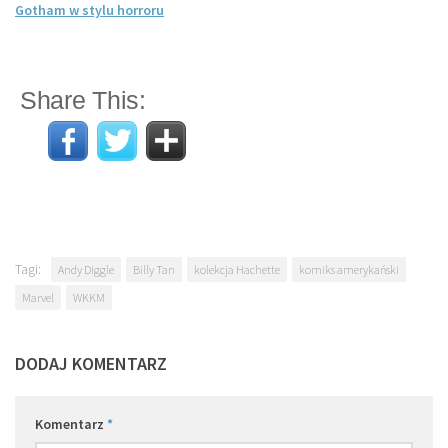
Gotham w stylu horroru
Share This:
Tagi:
Andy Diggle
Billy Tan
kolekcja Hachette
komiks amerykański
Marvel
WKKM
DODAJ KOMENTARZ
Komentarz
*