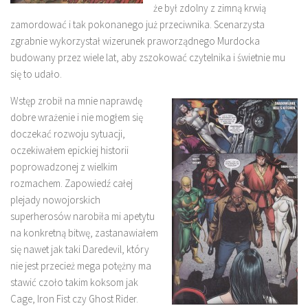
że był zdolny z zimną krwią
zamordować i tak pokonanego już przeciwnika. Scenarzysta
zgrabnie wykorzystał wizerunek praworządnego Murdocka
budowany przez wiele lat, aby zszokować czytelnika i świetnie mu
się to udało.
Wstęp zrobił na mnie naprawdę
dobre wrażenie i nie mogłem się
doczekać rozwoju sytuacji,
oczekiwałem epickiej historii
poprowadzonej z wielkim
rozmachem. Zapowiedź całej
plejady nowojorskich
superherosów narobiła mi apetytu
na konkretną bitwę, zastanawiałem
się nawet jak taki Daredevil, który
nie jest przecież mega potężny ma
stawić czoło takim koksom jak
Cage, Iron Fist czy Ghost Rider.