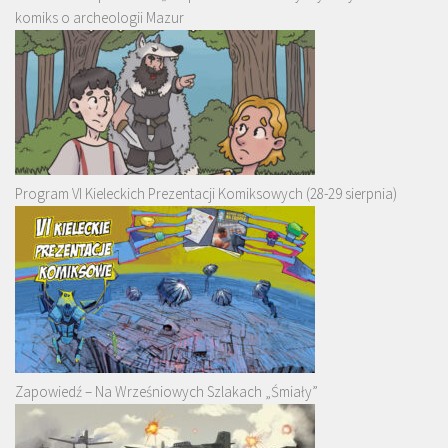
komiks o archeologii Mazur
Program VI Kieleckich Prezentacji Komiksowych (28-29 sierpnia)
Zapowiedź – Na Wrześniowych Szlakach „Śmiały”