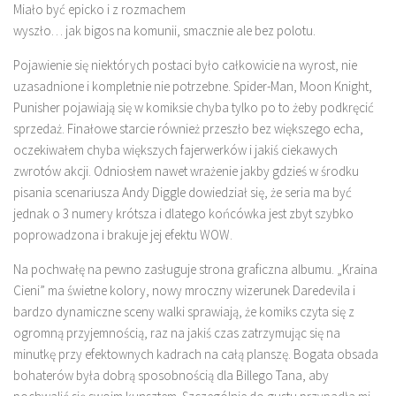
Miało być epicko i z rozmachem
wyszło… jak bigos na komunii, smacznie ale bez polotu.
Pojawienie się niektórych postaci było całkowicie na wyrost, nie
uzasadnione i kompletnie nie potrzebne. Spider-Man, Moon Knight,
Punisher pojawiają się w komiksie chyba tylko po to żeby podkręcić
sprzedaż. Finałowe starcie również przeszło bez większego echa,
oczekiwałem chyba większych fajerwerków i jakiś ciekawych
zwrotów akcji. Odniosłem nawet wrażenie jakby gdzieś w środku
pisania scenariusza Andy Diggle dowiedział się, że seria ma być
jednak o 3 numery krótsza i dlatego końcówka jest zbyt szybko
poprowadzona i brakuje jej efektu WOW.
Na pochwałę na pewno zasługuje strona graficzna albumu. „Kraina
Cieni” ma świetne kolory, nowy mroczny wizerunek Daredevila i
bardzo dynamiczne sceny walki sprawiają, że komiks czyta się z
ogromną przyjemnością, raz na jakiś czas zatrzymując się na
minutkę przy efektownych kadrach na całą planszę. Bogata obsada
bohaterów była dobrą sposobnością dla Billego Tana, aby