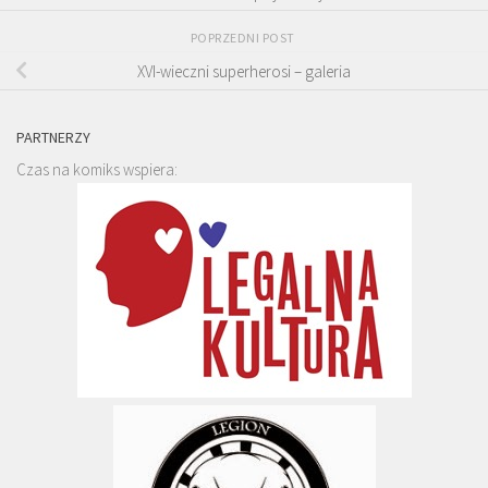
POPRZEDNI POST
XVI-wieczni superherosi – galeria
PARTNERZY
Czas na komiks wspiera: