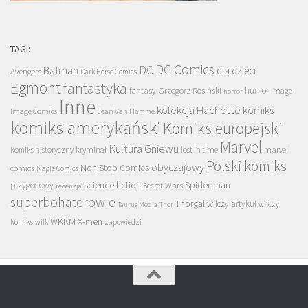
TAGI:
DC Comics
DC
Batman
dla dzieci
Avengers
Dark Horse Comics
Egmont
fantastyka
Grzegorz Rosiński
humor
fantasy
Image
horror
Inne
kolekcja Hachette
komiks
Image Comics
Jean Van Hamme
komiks amerykański
Komiks europejski
Marvel
Kultura Gniewu
komiks historyczny
kryminał
lost in time
marvel
Polski komiks
obyczajowy
Non Stop Comics
comics
Nagle Comics
science fiction
Spider-man
przygodowy
Secret Wars
recenzja
superbohaterowie
Thorgal
wilczy artykuł
wilczy
Taurus Media
Thor
WKKM
X-men
komiks
wilk
zapowiedzi