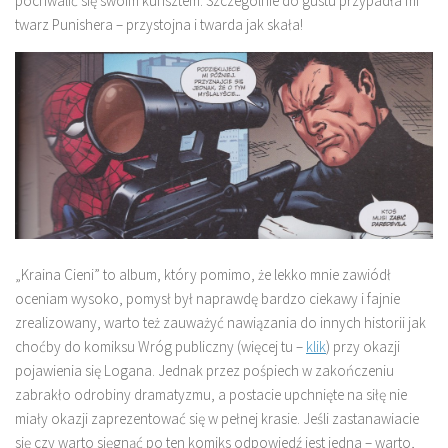
pochwalić się swoim kunsztem. Szczególnie do gustu przypadła mi
twarz Punishera – przystojna i twarda jak skała!
„Kraina Cieni” to album, który pomimo, że lekko mnie zawiódł
oceniam wysoko, pomysł był naprawdę bardzo ciekawy i fajnie
zrealizowany, warto też zauważyć nawiązania do innych historii jak
choćby do komiksu Wróg publiczny (więcej tu –
klik
) przy okazji
pojawienia się Logana. Jednak przez pośpiech w zakończeniu
zabrakło odrobiny dramatyzmu, a postacie upchnięte na siłę nie
miały okazji zaprezentować się w pełnej krasie. Jeśli zastanawiacie
się czy warto sięgnąć po ten komiks odpowiedź jest jedna – warto,