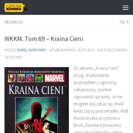
Skip to content
RECENZJA
0
WKKM. Tom 69 – Kraina Cieni
PRZEZ
PAWEŁ WAROWNY
· OPUBLIKOWANO
16/07/2015
· ZAKTUALIZOWANO
18/02/2025
Do albumu „Kraina Cieni”
(oryg. Shadowland)
podszedłem z ogromną
ciekawością, szumne
zapowiedzi sprawiły, że nie
mogłem doczekać się chwili
kiedy zajrzę pod okładkę. Matt
Murdock jako przywódca
Dłoni, Daredevil przeciwko
całej zgrai herosów – takie