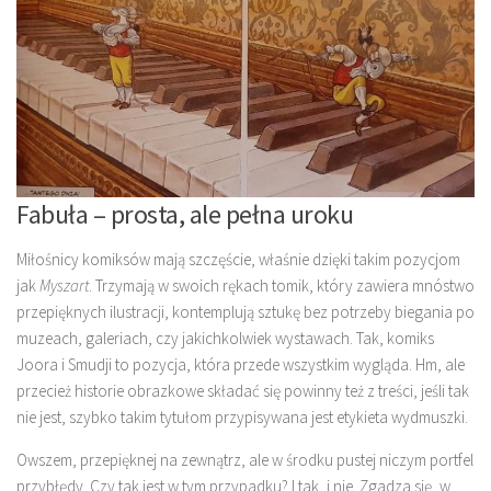
Fabuła – prosta, ale pełna uroku
Miłośnicy komiksów mają szczęście, właśnie dzięki takim pozycjom
jak
Myszart
. Trzymają w swoich rękach tomik, który zawiera mnóstwo
przepięknych ilustracji, kontemplują sztukę bez potrzeby biegania po
muzeach, galeriach, czy jakichkolwiek wystawach. Tak, komiks
Joora i Smudji to pozycja, która przede wszystkim wygląda. Hm, ale
przecież historie obrazkowe składać się powinny też z treści, jeśli tak
nie jest, szybko takim tytułom przypisywana jest etykieta wydmuszki.
Owszem, przepięknej na zewnątrz, ale w środku pustej niczym portfel
przybłędy. Czy tak jest w tym przypadku? I tak, i nie. Zgadza się, w