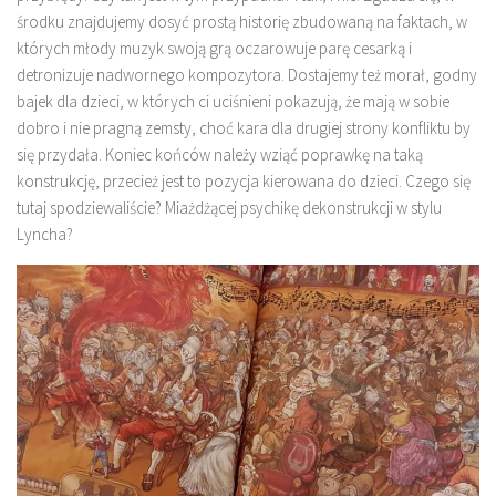
środku znajdujemy dosyć prostą historię zbudowaną na faktach, w
których młody muzyk swoją grą oczarowuje parę cesarką i
detronizuje nadwornego kompozytora. Dostajemy też morał, godny
bajek dla dzieci, w których ci uciśnieni pokazują, że mają w sobie
dobro i nie pragną zemsty, choć kara dla drugiej strony konfliktu by
się przydała. Koniec końców należy wziąć poprawkę na taką
konstrukcję, przecież jest to pozycja kierowana do dzieci. Czego się
tutaj spodziewaliście? Miażdżącej psychikę dekonstrukcji w stylu
Lyncha?