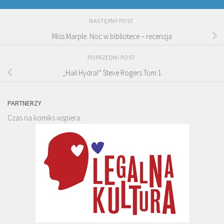
NASTĘPNY POST
Miss Marple. Noc w bibliotece – recenzja
POPRZEDNI POST
„Hail Hydra!” Steve Rogers Tom 1
PARTNERZY
Czas na komiks wspiera: