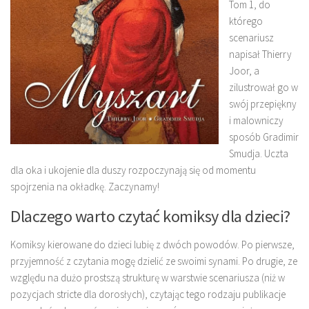
Tom 1, do
którego
scenariusz
napisał Thierry
Joor, a
zilustrował go w
swój przepiękny
i malowniczy
sposób Gradimir
Smudja. Uczta
dla oka i ukojenie dla duszy rozpoczynają się od momentu
spojrzenia na okładkę. Zaczynamy!
Dlaczego warto czytać komiksy dla dzieci?
Komiksy kierowane do dzieci lubię z dwóch powodów. Po pierwsze,
przyjemność z czytania mogę dzielić ze swoimi synami. Po drugie, ze
względu na dużo prostszą strukturę w warstwie scenariusza (niż w
pozycjach stricte dla dorosłych), czytając tego rodzaju publikacje