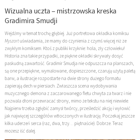
Wizualna uczta – mistrzowska kreska
Gradimira Smudji
Wejdźmy w temat trochę głębiej. Już portretowa okładka komiksu
Myszart
uświadamia, że mamy do czynienia z czymś więcej niż ze
zwykłym komiksem. Ktoś z publiki krzyknie: hola, zły człowieku!
Historia zna takie przypadki, że piękne okładki skrywały dosyć
paskudną zawartość. Gradimir Smudja nie odpuszcza na planszach,
są one przepiękne, wymalowane, dopieszczone, czarują użytą paletą
barw, a ilustracje rozpostarte na dwie strony dużego formatu
zapierają dech w piersiach. Zwłaszcza scena wydobywania
muzycznego demona z zaczarowanego fletu chwyta za twarz i nie
pozwala dłoni przewracać strony, mimo że tekstu na niej niewiele.
Najpierw trzeba zgłębić zamysł twórcy, prześledzić akcję i wyłowić
jak najwięcej szczegółów wtłoczonych w ilustrację. Poczekaj jeszcze
kilka uderzeń serca (raz, dwa, trzy… piętnaście). Dobrze. Teraz
możesz iść dalej.