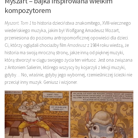
Myszart – bajka inspirowana wielkim
kompozytorem
Myszart. Tom 1
to historia dzieciństwa znakomitego, XVIII-wiecznego
wiedeńskiego muzyka, jakim był Wolfgang Amadeusz Mozart,
przeniesiona do poziomu antropomorficznej opowieści dla dzieci.
Ci, którzy oglądali chociażby film
Amadeusz
z 1984 roku wiedzą, że
historia ma swoją mroczną stronę, jakże inną od pięknej muzyki,
którą stworzył w ciągu swojego życia ten wirtuoz. Jest ona związana
z Antoniem Salierim, którego wszyscy by kojarzyli z lekcji muzyki,
gdyby… No, właśnie, gdyby jego wybornej, rzemieślniczej ścieżki nie
przeciął inny muzyk. Geniusz i wizjoner.