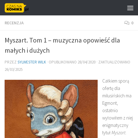
Skip to content
RECENZJA
0
Myszart. Tom 1 – muzyczna opowieść dla
małych i dużych
PRZEZ
SYLWESTER WILK
· OPUBLIKOWANO
28/04/2020
· ZAKTUALIZOWANO
26/03/2025
Całkiem sporą
ofertę dla
milusińskich ma
Egmont,
ostatnio
wyłowiłem z niej
enigmatyczny
tytuł
Myszart
.