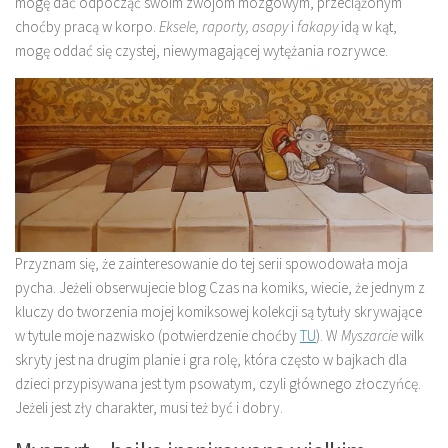
mogę dać odpocząć swoim zwojom mózgowym, przeciążonym
choćby pracą w korpo.
Eksele, raporty, asapy
i
fakapy
idą w kąt,
mogę oddać się czystej, niewymagającej wytężania rozrywce.
Przyznam się, że zainteresowanie do tej serii spowodowała moja
pycha. Jeżeli obserwujecie blog Czas na komiks, wiecie, że jednym z
kluczy do tworzenia mojej komiksowej kolekcji są tytuły skrywające
w tytule moje nazwisko (potwierdzenie choćby
TU
). W
Myszarcie
wilk
skryty jest na drugim planie i gra rolę, która często w bajkach dla
dzieci przypisywana jest tym psowatym, czyli głównego złoczyńcę.
Jeżeli jest zły charakter, musi też być i dobry.