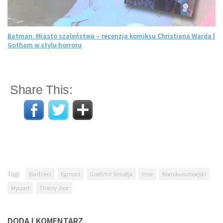
Batman. Miasto szaleństwa – recenzja komiksu Christiana Warda |
Gotham w stylu horroru
Share This:
Tagi:
dla dzieci
Egmont
Gradimir Smudja
Inne
Komiks europejski
Myszart
Thierry Joor
DODAJ KOMENTARZ