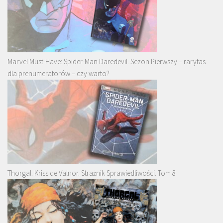
Marvel Must-Have: Spider-Man Daredevil. Sezon Pierwszy – rarytas
dla prenumeratorów – czy warto?
Thorgal. Kriss de Valnor. Strażnik Sprawiedliwości. Tom 8