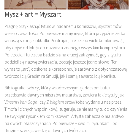
Mysz + art = Myszart
Pragnę przyklasnąć tytułowi nadanemu komiksowi,
Myszart
mówi
wiele o zawartości. Po pierwsze mamy mysz, która przyjaźnie zerka
w naszą stroną z okładki. Po drugie, nie trzeba wiele kombinować,
aby dojść od tytułu do nazwiska znanego wszystkim kompozytora.
Po trzecie, i tu trzeba będzie się na dłużej zatrzymać, gdy z tytułu
oddzieli się nazwę zwierzęcia, zostaje jeszcze jedno słowo. Ten
wyraz to „art”, doskonale koresponduje zarówno z dotychczasową
twórczością Gradimira Smudji, jak i samą zawartością komiksu.
Bibliografia twórcy, który współczesnym zjadaczom bułek
przedstawia dawnych mistrzów malarstwa, zawiera takie tytuły jak
V
incent i Van Gogh
, czy
Z biegiem sztuki
(oba wydane u nas przez
Timofa i cichych wspólników), sugeruje, że nie mamy tu do czynienia
ze zwykłym rysunkiem komiksowym. Artysta zahacza o malarstwo
na dwóch płaszczyznach. Po pierwsze – swoimi rysunkami, po
drugie – szerząc wiedzę o dawnych twórcach.