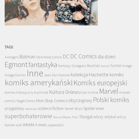
TAGI:
DC Comics
DC
Batman
dla dzieci
Avengers
Dark Horse Comics
Egmont
fantastyka
Grzegorz Rosiński
humor
fantasy
Image
horror
Inne
kolekcja Hachette
komiks
Image Comics
Jean Van Hamme
komiks amerykański
Komiks europejski
Marvel
Kultura Gniewu
komiks historyczny
kryminał
lost in time
marvel
Polski komiks
obyczajowy
Non Stop Comics
comics
Nagle Comics
science fiction
Spider-man
przygodowy
Secret Wars
recenzja
superbohaterowie
Thorgal
wilczy artykuł
wilczy
Taurus Media
Thor
WKKM
X-men
komiks
wilk
zapowiedzi