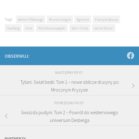
Tagi:
Adrien Villesange
Bruno Lecigne
Egmont
François Boucq
ilverberg
Inne
Komiks europejski
Sam Timel
sience fiction
OBSERWUJ:
NASTĘPNY POST
Tytani. Świat bestii. Tom 1 – nowe oblicze drużyny po
Mrocznym Kryzysie
POPRZEDNI POST
Gwiazda pustyni. Tom 2 – Powrót do westernowego
uniwersum Desberga
PARTNERZY