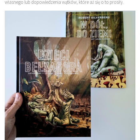
własnego lub dopowiedzenia wątków, które aż się o to prosiły.