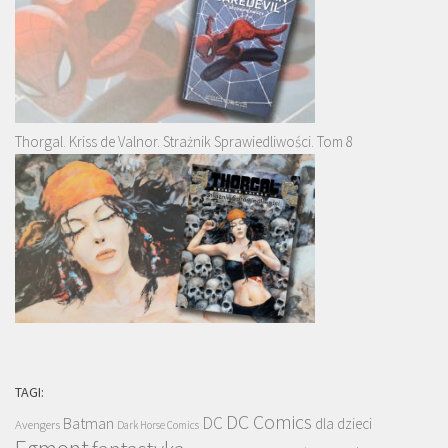
Thorgal. Kriss de Valnor. Strażnik Sprawiedliwości. Tom 8
TAGI:
DC Comics
DC
Batman
dla dzieci
Avengers
Dark Horse Comics