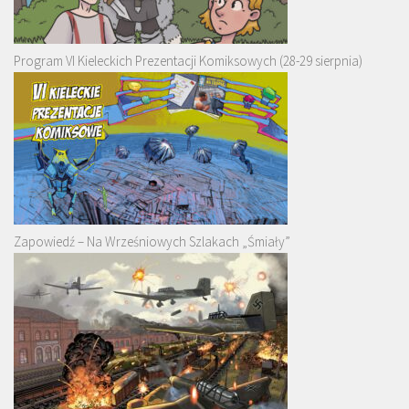
Program VI Kieleckich Prezentacji Komiksowych (28-29 sierpnia)
Zapowiedź – Na Wrześniowych Szlakach „Śmiały”