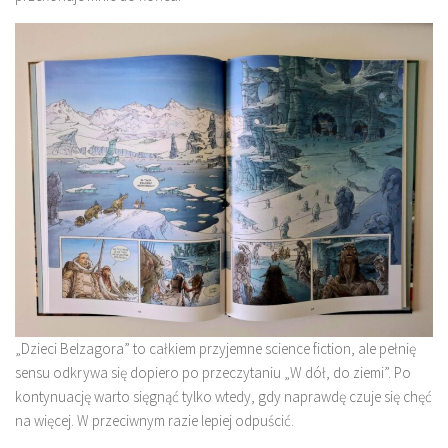
„Dzieci Belzagora” to całkiem przyjemne science fiction, ale pełnię
sensu odkrywa się dopiero po przeczytaniu „W dół, do ziemi”. Po
kontynuację warto sięgnąć tylko wtedy, gdy naprawdę czuje się chęć
na więcej. W przeciwnym razie lepiej odpuścić.