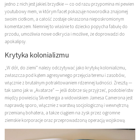
jedno z nich jest jakieś brzydkie — co od razu przypomina mi pewien
youtubowy mem, w którym facet pokazuje noworodka znajomej
swoim ciotkom, a całość zostaje okraszona nieposkromionym
komentarzem. Niemniej to właśnie to dziecko popycha fabułę do
przodu, umożliwia nowe odkrycia i możliwe, że doprowadzi do
apokalipsy.
Krytyka kolonializmu
„W dół, do ziemi” należy odczytywać jako krytykę kolonializmu,
zwłaszcza pod kątem agresywnego przejęcia terenu i zasobów,
włącznie z brutalnym potraktowaniem rdzennej ludności. Zresztą —
tak samo jak w „Avatarze” — jeśli dobrze się przyjrzeć, podobieństw
między powieścią Silverberga a widowiskiem Jamesa Camerona jest
naprawdę sporo, włącznie z warstwą socjologiczną i wewnętrzną
przemianą bohatera, a także ciągiem na zysk przez ogromne
ziemskie korporacje oraz przeprowadzoną operacją wojskową.