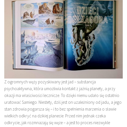
Z ogromnych węży pozyskiwany jest jad – substancja
psychoaktywna, która umożliwia kontakt z jaźnią planety, a przy
okazji ma właściwości lecznicze. To dzięki niemu udało się ostatnio
uratować Samiego. Niestety, dziś jest on uzależniony od jadu, a jego
stan zdrowia pogarsza się – i to bez spełnienia marzenia o sławie
wielkich odkryć na dzikiej planecie. Przed nim jednak czeka
odkrycie, jak rozmnażają się węże – a jest to proces niezwykle