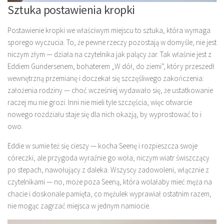
Sztuka postawienia kropki
Postawienie kropki we właściwym miejscu to sztuka, która wymaga
sporego wyczucia. To, że pewne rzeczy pozostają w domyśle, nie jest
niczym złym — działa na czytelnika jak palący żar. Tak właśnie jest z
Eddiem Gundersenem, bohaterem „W dół, do ziemi”, który przeszedł
wewnętrzną przemianę i doczekał się szczęśliwego zakończenia:
założenia rodziny — choć wcześniej wydawało się, że ustatkowanie
raczej mu nie grozi. Inni nie mieli tyle szczęścia, więc otwarcie
nowego rozdziału staje się dla nich okazją, by wyprostować to i
owo.
Eddie w sumie też się cieszy — kocha Seenę i rozpieszcza swoje
córeczki, ale przygoda wyraźnie go woła, niczym wiatr świszczący
po stepach, nawołujący z daleka. Wszyscy zadowoleni, włącznie z
czytelnikami — no, może poza Seeną, która wolałaby mieć męża na
chacie i doskonale pamięta, co mężulek wyprawiał ostatnim razem,
nie mogąc zagrzać miejsca w jednym namiocie.