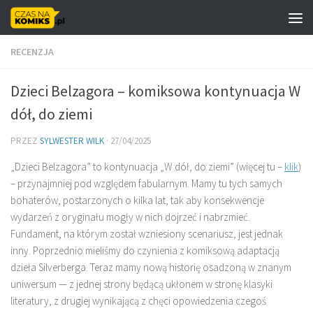
Skip to content
RECENZJA
Dzieci Belzagora – komiksowa kontynuacja W
dół, do ziemi
PRZEZ
SYLWESTER WILK
·
27/04/2025
„Dzieci Belzagora” to kontynuacja „W dół, do ziemi” (więcej tu –
klik
)
– przynajmniej pod względem fabularnym. Mamy tu tych samych
bohaterów, postarzonych o kilka lat, tak aby konsekwencje
wydarzeń z oryginału mogły w nich dojrzeć i nabrzmieć.
Fundament, na którym został wzniesiony scenariusz, jest jednak
inny. Poprzednio mieliśmy do czynienia z komiksową adaptacją
dzieła Silverberga. Teraz mamy nową historię osadzoną w znanym
uniwersum — z jednej strony będącą ukłonem w stronę klasyki
literatury, z drugiej wynikającą z chęci opowiedzenia czegoś