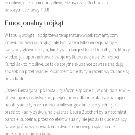
osobliwy, miejscami obrzydliwy, zwłaszcza jeśli chodzi o
pasożytnicze larwy. FUJ!
Emocjonalny trójkąt
W fabułę wciąga i podgrzewa temperaturę wątek romantyczny.
Znowu pojawia się trójkąt, ale tym razem tylko emocjonalny –
związany głównie z tym, kim była, a kim jest teraz Dorothy. Ci, którzy
wiedzą, jak uporządkować swoje myśli, zwracają się do niej per
Kurtz! Jak to możliwe, że takie sprytne skubańce zawsze znajdują
sposób na przetrwanie? Pikantne momenty tym razem wyrzucane są
poza kadr.
„Dzieci Belzagora” pozostają graficznie spójne z „W dół, do ziemi” –
otrzymujemy realistyczne, przyjemne w odbiorze plansze bazujące
na obrysie, z tym że u Adriena Villesange’a linie są wyraźniejsze,
przez co kadry zyskują na ciężarze. Laura Zuccheri była natomiast
bardziej subtelna, przez co efekt wizualny nie jest aż tak uderzający.
Nawet próba wyprowadzenia dwustronicowego splasha nie
przekonuje mnie do końca.