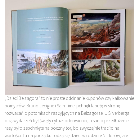
„Dzieci Belzagora” to nie proste odcinanie kuponów czy kalkowanie
pomysłów. Bruno Lecigne i Sam Timel pchnęli fabułę w stronę
rozważań o potomkach ras żyjących na Belzagorze. U Silverberga
osią wydarzeń był święty rytuał odnowienia, a samo przedłużenie
rasy było zepchnięte na boczny tor, bo zwyczajnie traciło na
wartości. Tu na początku rodzą się dzieci w rodzinie Nildorów, ale