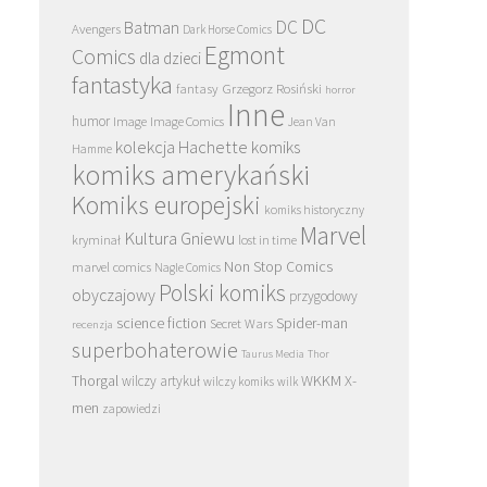
DC
DC
Batman
Avengers
Dark Horse Comics
Egmont
Comics
dla dzieci
fantastyka
Grzegorz Rosiński
fantasy
horror
Inne
humor
Image
Image Comics
Jean Van
kolekcja Hachette
komiks
Hamme
komiks amerykański
Komiks europejski
komiks historyczny
Marvel
Kultura Gniewu
kryminał
lost in time
Non Stop Comics
marvel comics
Nagle Comics
Polski komiks
obyczajowy
przygodowy
science fiction
Spider-man
Secret Wars
recenzja
superbohaterowie
Taurus Media
Thor
Thorgal
WKKM
X-
wilczy artykuł
wilczy komiks
wilk
men
zapowiedzi