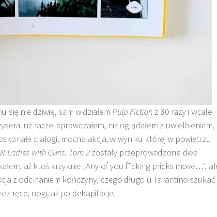
mu się nie dziwię, sam widziałem
Pulp Fiction
z 30 razy i wcale
żysera już raczej sprawdzałem, niż oglądałem z uwielbieniem,
 Doskonałe dialogi, mocna akcja, w wyniku której w powietrzu
. W
Ladies with Guns. Tom 2
zostały przeprowadzone dwa
ałem, aż ktoś krzyknie „Any of you f*cking pricks move…”, al
 akcja z odcinaniem kończyny, czego długo u Tarantino szukać
ez ręce, nogi, aż po dekapitacje.