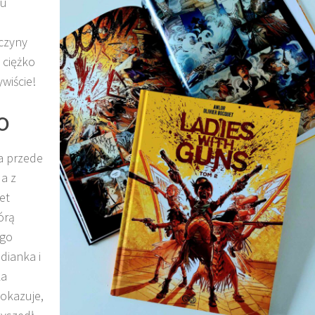
iu
wczyny
 ciężko
ywiście!
o
 a przede
a z
et
órą
ego
dianka i
ka
 okazuje,