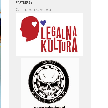
PARTNERZY
Czas na komiks wspiera: