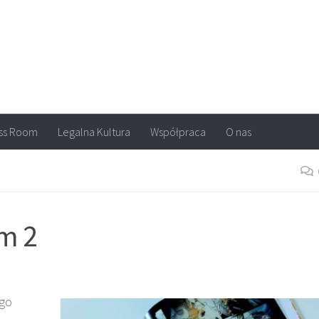
arvel, DC Comics, Image, newsy, konkursy. Wszystko o komiksach
ss Room
Legalna Kultura
Współpraca
O nas
om 2
ego