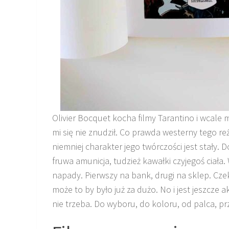
Olivier Bocquet kocha filmy Tarantino i wcale 
mi się nie znudził. Co prawda westerny tego re
niemniej charakter jego twórczości jest stały.
fruwa amunicja, tudzież kawałki czyjegoś ciała
napady. Pierwszy na bank, drugi na sklep. Czek
może to by było już za dużo. No i jest jeszcze
nie trzeba. Do wyboru, do koloru, od palca, prz