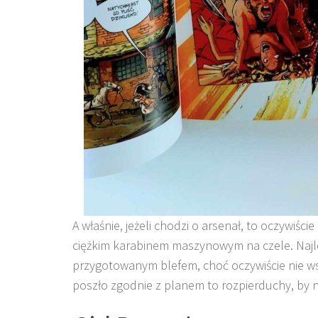
A właśnie, jeżeli chodzi o arsenał, to oczywiście
ciężkim karabinem maszynowym na czele. Najlep
przygotowanym blefem, choć oczywiście nie wsz
poszło zgodnie z planem to rozpierduchy, by n