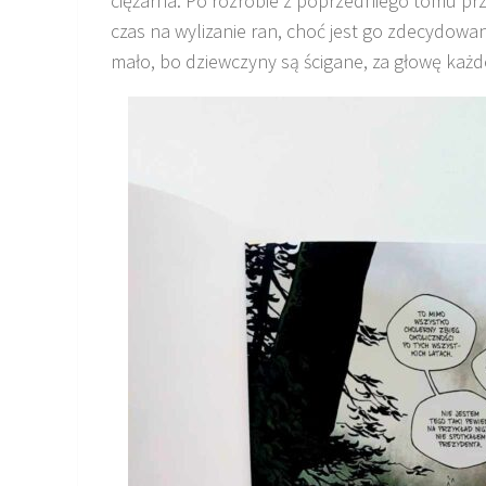
ciężarna. Po rozróbie z poprzedniego tomu pr
czas na wylizanie ran, choć jest go zdecydowan
mało, bo dziewczyny są ścigane, za głowę każ