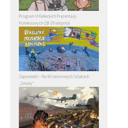
Program VI Kieleckich Prezentacji
Komiksowych (28-29 sierpnia)
Zapowiedź – Na Wrześniowych Szlakach
„Śmiały”