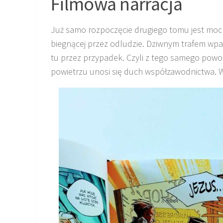
Filmowa narracja
Już samo rozpoczęcie drugiego tomu jest mocn
biegnącej przez odludzie. Dziwnym trafem wpa
tu przez przypadek. Czyli z tego samego powod
powietrzu unosi się duch współzawodnictwa. W