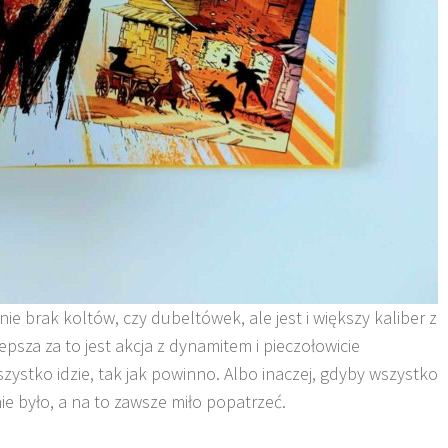
 nie brak koltów, czy dubeltówek, ale jest i większy kaliber z
sza za to jest akcja z dynamitem i pieczołowicie
ystko idzie, tak jak powinno. Albo inaczej, gdyby wszystko
ie było, a na to zawsze miło popatrzeć.