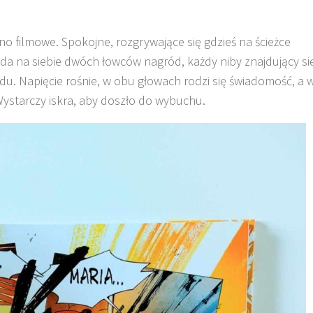
o filmowe. Spokojne, rozgrywające się gdzieś na ścieżce
da na siebie dwóch łowców nagród, każdy niby znajdujący si
u. Napięcie rośnie, w obu głowach rodzi się świadomość, a 
ystarczy iskra, aby doszło do wybuchu.