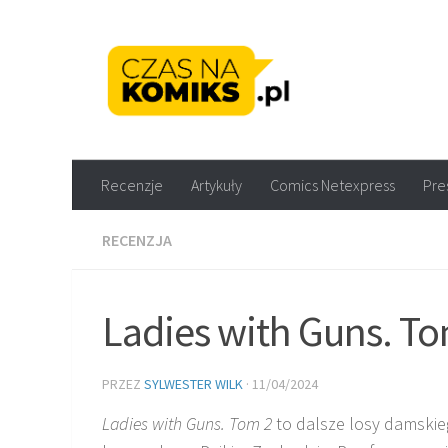
Skip to content
Recenzje komiksów M
Recenzje
Artykuły
Comics Netexpress
Pre
RECENZJA
Ladies with Guns. T
PRZEZ
SYLWESTER WILK
·
11/04/2024
Ladies with Guns. Tom 2
to dalsze losy damski