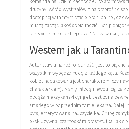
komanda na Dzikim Zachodzie. Po sformowan
drużyny, wśród wystrzałów z najprzeróżniejszej
dostępnej w tamtym czasie broni palnej, dzie
muszą zacząć jakoś sobie radzić. Bez pieniędzy
przeżyć, a gdzie jest jej dużo? No w banku, ocz
Western jak u Tarantin
Autor stawia na różnorodność i jest to piękne,
wszystkim wypędza nudę z każdego kąta. Każd
kobiet napakowana jest charakterem (czy naw
charakterkiem). Mamy młodą niewolnicę, za kt
podąża meksykański cyngiel. Jest żona pewn
zmarłego w poprzednim tomie lekarza. Dalej In
była, emerytowana nauczycielka. Grupę zamy
ekskluzywna, czarnoskóra prostytutka, jak się