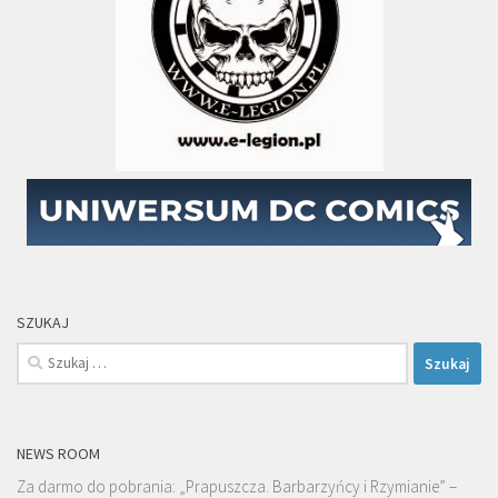
SZUKAJ
Szukaj:
NEWS ROOM
Za darmo do pobrania: „Prapuszcza. Barbarzyńcy i Rzymianie” –