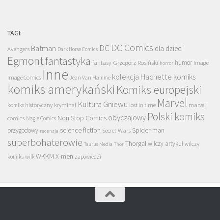
TAGI:
DC Comics
DC
Batman
dla dzieci
Avengers
Dark Horse Comics
Egmont
fantastyka
Grzegorz Rosiński
humor
fantasy
Image
horror
Inne
kolekcja Hachette
komiks
Image Comics
Jean Van Hamme
komiks amerykański
Komiks europejski
Marvel
Kultura Gniewu
komiks historyczny
kryminał
lost in time
marvel
Polski komiks
obyczajowy
Non Stop Comics
comics
Nagle Comics
science fiction
Spider-man
przygodowy
Secret Wars
recenzja
superbohaterowie
Thorgal
wilczy artykuł
wilczy
Taurus Media
Thor
WKKM
X-men
komiks
wilk
zapowiedzi