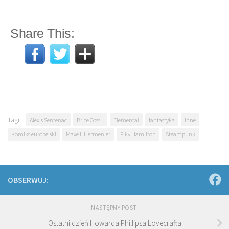
Share This:
Tagi:
Alexis Sentenac
Brice Cossu
Elemental
fantastyka
Inne
Komiks europejski
Maxe L'Hermenier
Piky Hamilton
Steampunk
OBSERWUJ:
NASTĘPNY POST
Ostatni dzień Howarda Phillipsa Lovecrafta