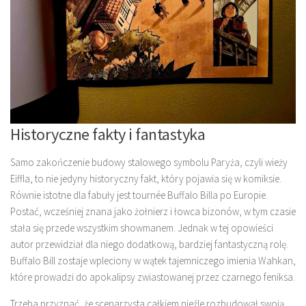
Historyczne fakty i fantastyka
Samo zakończenie budowy stalowego symbolu Paryża, czyli wieży
Eiffla, to nie jedyny historyczny fakt, który pojawia się w komiksie.
Równie istotne dla fabuły jest tournée Buffalo Billa po Europie.
Postać, wcześniej znana jako żołnierz i łowca bizonów, w tym czasie
stała się przede wszystkim showmanem. Jednak w tej opowieści
autor przewidział dla niego dodatkową, bardziej fantastyczną rolę.
Buffalo Bill zostaje wpleciony w wątek tajemniczego imienia Wahkan,
które prowadzi do apokalipsy zwiastowanej przez czarnego feniksa.
Trzeba przyznać, że scenarzysta całkiem nieźle rozbudował swoją