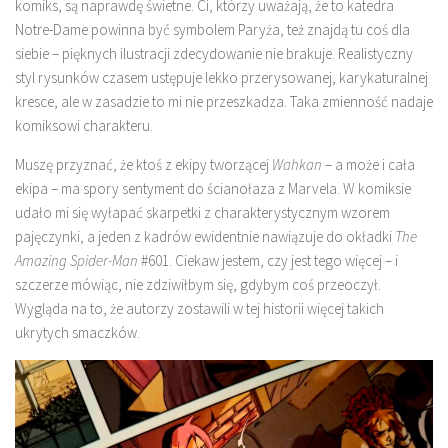
komiks, są naprawdę świetne. Ci, którzy uważają, że to katedra
Notre-Dame powinna być symbolem Paryża, też znajdą tu coś dla
siebie – pięknych ilustracji zdecydowanie nie brakuje. Realistyczny
styl rysunków czasem ustępuje lekko przerysowanej, karykaturalnej
kresce, ale w zasadzie to mi nie przeszkadza. Taka zmienność nadaje
komiksowi charakteru.
Muszę przyznać, że ktoś z ekipy tworzącej
Wahkan
– a może i cała
ekipa – ma spory sentyment do ścianołaza z Marvela. W komiksie
udało mi się wyłapać skarpetki z charakterystycznym wzorem
pajęczynki, a jeden z kadrów ewidentnie nawiązuje do okładki
The
Amazing Spider-Man
#601. Ciekaw jestem, czy jest tego więcej – i
szczerze mówiąc, nie zdziwiłbym się, gdybym coś przeoczył.
Wygląda na to, że autorzy zostawili w tej historii więcej takich
ukrytych smaczków.