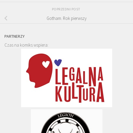
POPRZEDNI POST
Gotham. Rok pierwszy
PARTNERZY
Czas na komiks wspiera: