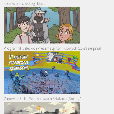
komiks o archeologii Mazur
Program VI Kieleckich Prezentacji Komiksowych (28-29 sierpnia)
Zapowiedź – Na Wrześniowych Szlakach „Śmiały”