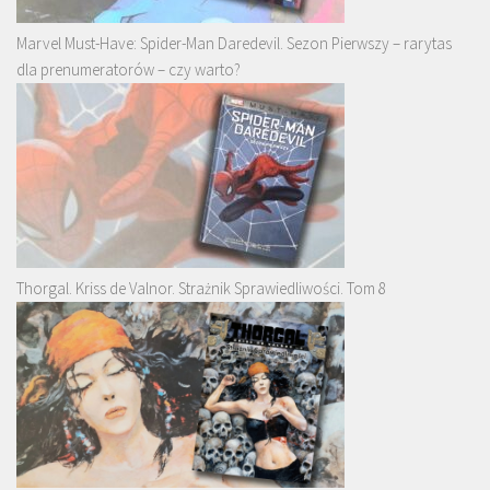
Marvel Must-Have: Spider-Man Daredevil. Sezon Pierwszy – rarytas
dla prenumeratorów – czy warto?
Thorgal. Kriss de Valnor. Strażnik Sprawiedliwości. Tom 8