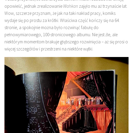
opowieść, jednak zrealizowanie
Wahkan
zajęło mu aż trzynaście lat.
Wow, szczerze przyznam, że jak na taki nakład pracy, komiks
wydaje się po prostu za krótki. Właściwa część kończy się na 64.
stronie, a spokojnie można było rozwinąć fabułę do
pełnowymiarowego, 100-stronicowego albumu. Nie jest źle, ale
niektórym momentom brakuje głębszego rozwinięcia – aż się prosi o
więcej szczegółów i przestrzeni na niektóre wątki.