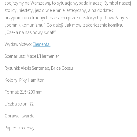
spojrzymy na Warszawę, to sytuacja wypada inaczej. Symbol naszej
stolicy, niestety, jest o wiele mniej estetyczny, a na dodatek
przypomina o trudnych czasach i przez niektórych jest uważany za
„pomnik komunizmu”. Co dalej? Jak mówi zakończenie komiksu:
„Czeka na nas nowy świat!”.
Wydawnictwo:
Elemental
Scenariusz: Maxe L’Hermenier
Rysunki: Alexis Sentenac, Brice Cossu
Kolory: Piky Hamilton
Format: 215×290 mm
Liczba stron: 72
Oprawa: twarda
Papier: kredowy