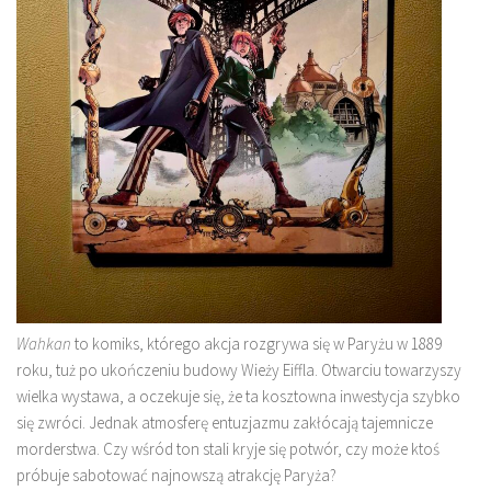
Wahkan
to komiks, którego akcja rozgrywa się w Paryżu w 1889
roku, tuż po ukończeniu budowy Wieży Eiffla. Otwarciu towarzyszy
wielka wystawa, a oczekuje się, że ta kosztowna inwestycja szybko
się zwróci. Jednak atmosferę entuzjazmu zakłócają tajemnicze
morderstwa. Czy wśród ton stali kryje się potwór, czy może ktoś
próbuje sabotować najnowszą atrakcję Paryża?