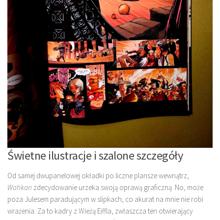
Świetne ilustracje i szalone szczegóły
Od samej dwupanelowej okładki po liczne plansze wewnątrz,
Wahkan
zdecydowanie urzeka swoją oprawą graficzną. No, może
poza Julesem paradującym w slipkach, co akurat na mnie nie robi
wrażenia. Za to kadry z Wieżą Eiffla, zwłaszcza ten otwierający