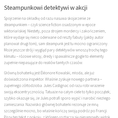
Steampunkowi detektywi w akcji
Spojrzenie na okładkę od razu nasuwa skojarzenie ze
steampunkiem – czyli science fiction osadzonym w epoce
wiktoriańskiej. Niestety, poza strojem mordercy i zakończeniem,
które wydaje się nieco oderwane od reszty fabuły (jakby autor
planował drugi tom), sam steampunk jest tu mocno ograniczony.
Może jeszcze strój i wygląd pary detektywów wnoszą trochę tego
klimatu – różowe włosy, dredy i spawalnicze gogle to elementy
zupełnie niepasujące do realiów tamtych czasów.
Główną bohaterką jest Éléonore Kowalski, młoda, ale już
doświadczona inspektor. Właśnie zyskuje nowego partnera –
zupełnego żółtodzioba. Jules Castignac od razu robi wrażenie
swoją ekscentrycznością. Tatuaże na całym ciele to tylko początek;
szybko okazuje się, że Jules potrafi sporo wypić i narobić niezłego
zamieszania. Nazwisko głównej bohaterki rezonuje ze mną
szczególnie mocno, bo właśnie kończę swoją podróż po Francji.
Piszę ten tekst z pokoju, z którego roztacza się niesamowity widok