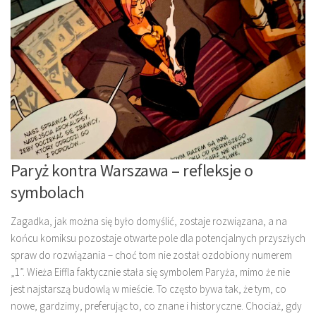
Paryż kontra Warszawa – refleksje o
symbolach
Zagadka, jak można się było domyślić, zostaje rozwiązana, a na
końcu komiksu pozostaje otwarte pole dla potencjalnych przyszłych
spraw do rozwiązania – choć tom nie został ozdobiony numerem
„1”. Wieża Eiffla faktycznie stała się symbolem Paryża, mimo że nie
jest najstarszą budowlą w mieście. To często bywa tak, że tym, co
nowe, gardzimy, preferując to, co znane i historyczne. Chociaż, gdy