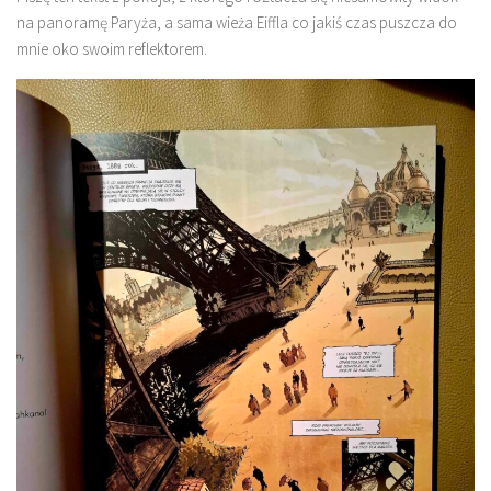
na panoramę Paryża, a sama wieża Eiffla co jakiś czas puszcza do
mnie oko swoim reflektorem.