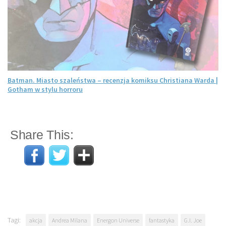
Batman. Miasto szaleństwa – recenzja komiksu Christiana Warda |
Gotham w stylu horroru
Share This:
Tagi:
akcja
Andrea Milana
Energon Universe
fantastyka
G.I. Joe