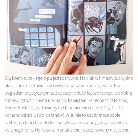
Siłą komiksu takiego typu jest rozrywka. I tak jak w filmach, lubię kino
akcji, choć nie stawiam go wysoko w swoich priorytetach. Pod
względem artystycznym są zwyczajnie dużo lepsze rzeczy, ale dobrą
zabawą gardzić chyba nie ma co. Pamiętam, że rednacz TM-Semic,
Marcin Rustecki, zadziwiony był fenomenem G.I. Joe. Czy źle, że
komandosi mają swoich fanów? W sumie to każdy może sobie
czytać, co tam chce. Jestem na tyle zaciekawiony, że zajrzałem do
kolejnego tomu i tym, co tam znalazłem, rozczarowany nie jestem.