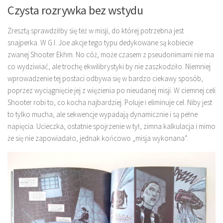
Czysta rozrywka bez wstydu
Zresztą sprawdziłby się też w misji, do której potrzebna jest
snajperka. W G.I. Joe akcje tego typu dedykowane są kobiecie
zwanej Shooter Ekhm. No cóż, może czasem z pseudonimami nie ma
co wydziwiać, ale trochę ekwilibrystyki by nie zaszkodziło. Niemniej
wprowadzenie tej postaci odbywa się w bardzo ciekawy sposób,
poprzez wyciągnięcie jej z więzienia po nieudanej misji. W ciemnej celi
Shooter robi to, co kocha najbardziej. Poluje i eliminuje cel. Niby jest
to tylko mucha, ale sekwencje wypadają dynamicznie i są pełne
napięcia. Ucieczka, ostatnie spojrzenie w tył, zimna kalkulacja i mimo
że się nie zapowiadało, jednak końcowo „misja wykonana”.