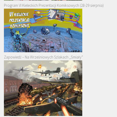
Program VI Kieleckich Prezentacji Komiksowych (28-29 sierpnia)
Zapowiedź – Na Wrześniowych Szlakach „Śmiały”