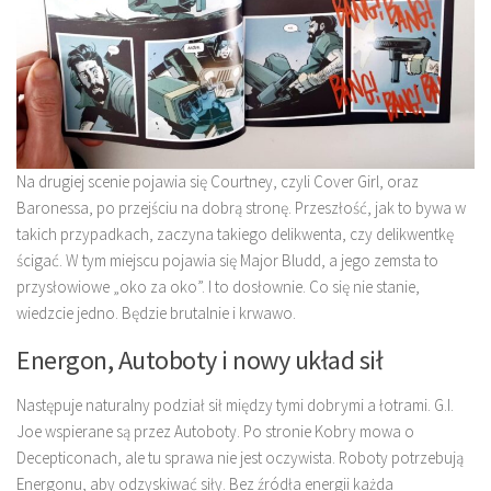
Na drugiej scenie pojawia się Courtney, czyli Cover Girl, oraz
Baronessa, po przejściu na dobrą stronę. Przeszłość, jak to bywa w
takich przypadkach, zaczyna takiego delikwenta, czy delikwentkę
ścigać. W tym miejscu pojawia się Major Bludd, a jego zemsta to
przysłowiowe „oko za oko”. I to dosłownie. Co się nie stanie,
wiedzcie jedno. Będzie brutalnie i krwawo.
Energon, Autoboty i nowy układ sił
Następuje naturalny podział sił między tymi dobrymi a łotrami. G.I.
Joe wspierane są przez Autoboty. Po stronie Kobry mowa o
Decepticonach, ale tu sprawa nie jest oczywista. Roboty potrzebują
Energonu, aby odzyskiwać siły. Bez źródła energii każda