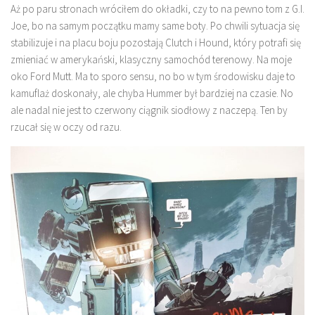
Aż po paru stronach wróciłem do okładki, czy to na pewno tom z G.I.
Joe, bo na samym początku mamy same boty. Po chwili sytuacja się
stabilizuje i na placu boju pozostają Clutch i Hound, który potrafi się
zmieniać w amerykański, klasyczny samochód terenowy. Na moje
oko Ford Mutt. Ma to sporo sensu, no bo w tym środowisku daje to
kamuflaż doskonały, ale chyba Hummer był bardziej na czasie. No
ale nadal nie jest to czerwony ciągnik siodłowy z naczepą. Ten by
rzucał się w oczy od razu.