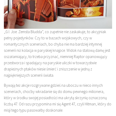
„G.I. Joe. Zemsta Bludda”, co zupełnie nie zaskakuje, to akcyjniak
pełny pojedynków. Czy to w bazach wojskowych, czy w
romantycznych sceneriach, bo chyba nie ma bardziej intymnej
scenerii niż kolacja w paryskiej knajpce. Widok na stalową damę jest
oszałamiający, to trzeba przyznać, niemniej Raptor opanowujący
przestworza i spadający na paryskie uliczki w towarzystwie
drapieżnych ptaków niesie śmierć i zniszczenie w jedną z
najpiękniejszych scenerii świata.
Bywają też akcje rozgrywane gdzieś na uboczu w nieco innych
sceneriach, choćby wkradanie się do domu pewnego milionera,
który w środku swojej posiadłości ma ukrytą skrzynię oznaczoną
liczbą 47. Od razu przypomina mi się Agent 47, czyli Hitman, który do
misji tego typu pasowałby doskonale.