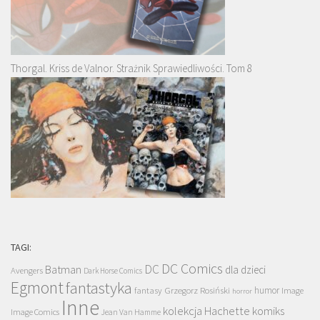
Thorgal. Kriss de Valnor. Strażnik Sprawiedliwości. Tom 8
TAGI:
DC Comics
DC
Batman
dla dzieci
Avengers
Dark Horse Comics
Egmont
fantastyka
Grzegorz Rosiński
humor
fantasy
Image
horror
Inne
kolekcja Hachette
komiks
Image Comics
Jean Van Hamme