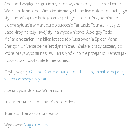
Aha, pod względem graficznym ton wyznaczony jest przez Daniela
Warrena Johnsona. Mimo że nie ma go tu na liście płac, to duch jego
stylu unosi się nad każdą planszą z tego albumu. Przypomina to
trochę sytuację w Marvelu po sukcesie Fantastic Four #1, kiedy to
Jack Kirby nałożył swój styl na wydawnictwo. Albo gdy Todd
McFarlane zmienił na kilka lat sposób ilustrowania Spider-Mana.
Energon Universe pełne jest dynamizmu i śmiałej pracy tuszem, do
której przyzwyczaił nas DWJ. Mi się póki co nie przejadło. Zemsta jak
poszła, tak poszła, ale to nie koniec.
Czytaj więcej:
G.I. Joe. Kobra atakuje! Tom 1 – klasyka militarnej akcji
w nowoczesnym wydaniu
Scenarzysta: Joshua Williamson
Ilustrator: Andrea Milana, Marco Foderà
Tłumacz: Tomasz Sidorkiewicz
Wydawca:
Nagle Comics