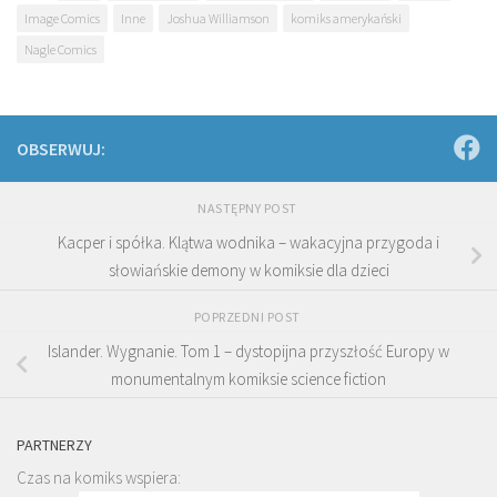
Image Comics
Inne
Joshua Williamson
komiks amerykański
Nagle Comics
OBSERWUJ:
NASTĘPNY POST
Kacper i spółka. Klątwa wodnika – wakacyjna przygoda i
słowiańskie demony w komiksie dla dzieci
POPRZEDNI POST
Islander. Wygnanie. Tom 1 – dystopijna przyszłość Europy w
monumentalnym komiksie science fiction
PARTNERZY
Czas na komiks wspiera: