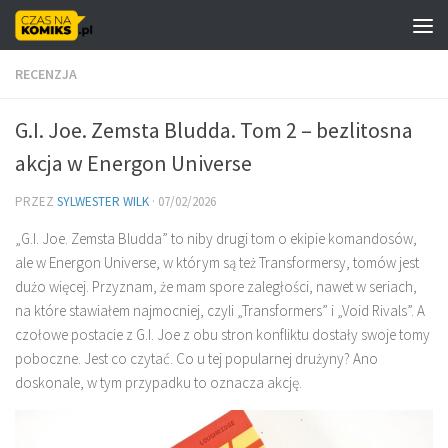
Skip to content
RECENZJA
G.I. Joe. Zemsta Bludda. Tom 2 – bezlitosna
akcja w Energon Universe
PRZEZ
SYLWESTER WILK
·
07/02/2026
„G.I. Joe. Zemsta Bludda” to niby drugi tom o ekipie komandosów,
ale w Energon Universe, w którym są też Transformersy, tomów jest
dużo więcej. Przyznam, że mam spore zaległości, nawet w seriach,
na które stawiałem najmocniej, czyli „Transformers” i „Void Rivals”. A
czołowe postacie z G.I. Joe z obu stron konfliktu dostały swoje tomy
poboczne. Jest co czytać. Co u tej popularnej drużyny? Ano
doskonale, w tym przypadku to oznacza akcję.