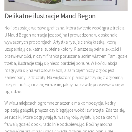
Delikatne ilustracje Maud Begon
No i pozostaje warstwa graficzna, która świetnie współgra z treścią.
U Maud Begon narracja jest spójna i prowadzona w doskonale
wyważonych proporcjach. Artystka rysuje cienką kreską, którą
uzupełniają delikatne, subtelne kolory. Plansze są pełne lekkości i
przewiewności, niczym firanka poruszana letnim wiatrem. Tam, gdzie
trzeba, ilustracje stają się nieco bardziej ponure. W końcu akcja
rozgrywa się na wrzosowiskach, a sam tajemniczy ogród jest
zaniedbany i zdziczały. Na większość plansz patrzy się z ogromną
przyjemnością i ma się wrażenie, jakby naprawdę przebywało się w
ogrodzie.
W wielu miejscach ogromne znaczenie ma kompozycja. Kadry
oplatają gałązki, pnącza czy biegające wokół zwierzęta. Zdarza się,
że rudziki, które odgrywają tu ważną rolę, wylatują poza kadry i
fruwają gdzieś obok, radośnie podśpiewując. Rośliny można
oczywiście przycinać i sadzić według określonego planu, ale