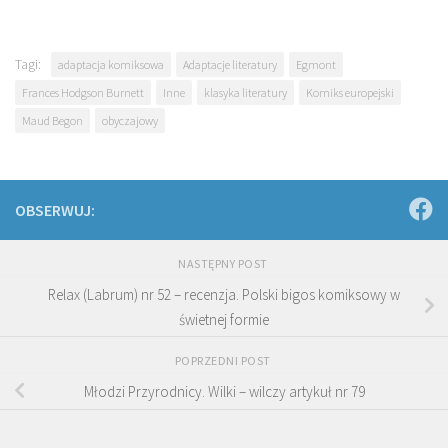
Tagi:
adaptacja komiksowa
Adaptacje literatury
Egmont
Frances Hodgson Burnett
Inne
klasyka literatury
Komiks europejski
Maud Begon
obyczajowy
OBSERWUJ:
NASTĘPNY POST
Relax (Labrum) nr 52 – recenzja. Polski bigos komiksowy w
świetnej formie
POPRZEDNI POST
Młodzi Przyrodnicy. Wilki – wilczy artykuł nr 79