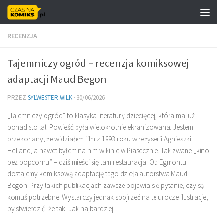
Skip to content
RECENZJA
Tajemniczy ogród – recenzja komiksowej
adaptacji Maud Begon
PRZEZ
SYLWESTER WILK
·
30/06/2026
„Tajemniczy ogród” to klasyka literatury dziecięcej, która ma już
ponad sto lat. Powieść była wielokrotnie ekranizowana. Jestem
przekonany, że widziałem film z 1993 roku w reżyserii Agnieszki
Holland, a nawet byłem na nim w kinie w Piasecznie. Tak zwane „kino
bez popcornu” – dziś mieści się tam restauracja. Od Egmontu
dostajemy komiksową adaptację tego dzieła autorstwa Maud
Begon. Przy takich publikacjach zawsze pojawia się pytanie, czy są
komuś potrzebne. Wystarczy jednak spojrzeć na te urocze ilustracje,
by stwierdzić, że tak. Jak najbardziej.