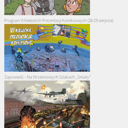
Program VI Kieleckich Prezentacji Komiksowych (28-29 sierpnia)
Zapowiedź – Na Wrześniowych Szlakach „Śmiały”