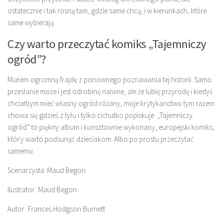
ostatecznie i tak rosną tam, gdzie same chcą, i w kierunkach, które
same wybierają.
Czy warto przeczytać komiks „Tajemniczy
ogród”?
Miałem ogromną frajdę z ponownego poznawania tej historii. Samo
przesłanie może i jest odrobinę naiwne, ale że lubię przyrodę i kiedyś
chciałbym mieć własny ogród różany, moje krytykanctwo tym razem
chowa się gdzieś z tyłu i tylko cichutko popiskuje. „Tajemniczy
ogród” to piękny album i kunsztownie wykonany, europejski komiks,
który warto podsunąć dzieciakom. Albo po prostu przeczytać
samemu.
Scenarzysta: Maud Begon
Ilustrator: Maud Begon
Autor: Frances Hodgson Burnett