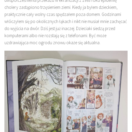
uwspółcześnienia przekazu w ekranizacji z 1993 roku epidemię
cholery zastąpiono trzęsieniem ziemi. Kiedy ja byłem dzieckiem,
praktycznie cały wolny czas spędzałem poza domem. Godzinami
włóczyłem się po okolicznych łąkach i nikt nie musiał mnie zachęcać
do wyjścia na dwór. Dziś jest już inaczej. Dzieciaki siedzą przed
komputerami albo nie rozstają się z telefonami. Być może
uzdrawiająca moc ogrodu znowu okaże się aktualna.