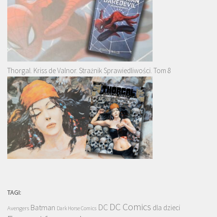
Thorgal. Kriss de Valnor. Strażnik Sprawiedliwości. Tom 8
TAGI:
DC Comics
DC
Batman
dla dzieci
Avengers
Dark Horse Comics