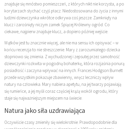
znajduje się mnóstwo pomieszczeń, z których nikt nie korzysta, a po
korytarzach słychać czyjś płacz. Niedostosowana do życia z innymi
ludźmi dziewczynka wkrótce odkrywa coś jeszcze. Zamknięty na
klucz i zarośnięty niczym zamek Śpiącej Królewny ogród. Co
ciekawe, najpierw znajduje klucz, a dopiero później wejście.
Wątków jest tu znacznie więcej, ale nie ma sensu ich opisywać – w
końcu recenzja to nie streszczenie. Mary z zarozumiałego dziecka
stopniowo się zmienia. Z wychudzonej i zepsutej przez samotność
dziewczynki rozkwita w pogodną bohaterkę, która rozjaśnia ponurą
posiadłość i zaczyna wpływać na innych. Frances Hodgson Burnett
przede wszystkim pokazuje zbawienny, wręcz leczniczy wpływ
natury na człowieka. Mary nabiera apetytu, na jej twarzy pojawiają
się rumieńce, a jej myśli coraz częściej krążą wokół ogrodu, który
staje się najważniejszym miejscem na świecie.
Natura jako siła uzdrawiająca
Oczywiście czasy zmieniły się wielokrotnie. Prawdopodobnie dla