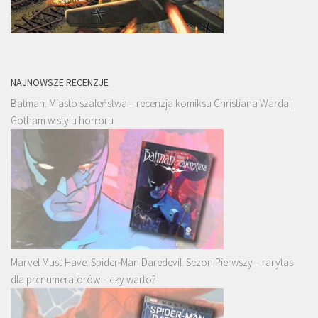
NAJNOWSZE RECENZJE
Batman. Miasto szaleństwa – recenzja komiksu Christiana Warda |
Gotham w stylu horroru
Marvel Must-Have: Spider-Man Daredevil. Sezon Pierwszy – rarytas
dla prenumeratorów – czy warto?