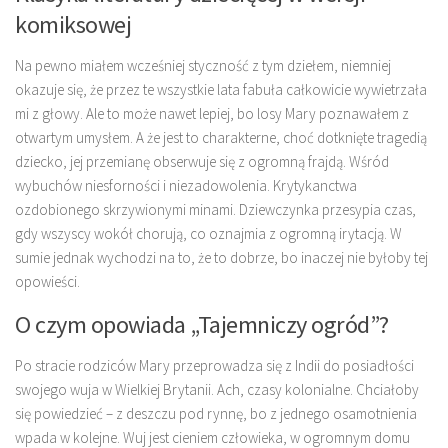
komiksowej
Na pewno miałem wcześniej styczność z tym dziełem, niemniej
okazuje się, że przez te wszystkie lata fabuła całkowicie wywietrzała
mi z głowy. Ale to może nawet lepiej, bo losy Mary poznawałem z
otwartym umysłem. A że jest to charakterne, choć dotknięte tragedią
dziecko, jej przemianę obserwuje się z ogromną frajdą. Wśród
wybuchów niesforności i niezadowolenia. Krytykanctwa
ozdobionego skrzywionymi minami. Dziewczynka przesypia czas,
gdy wszyscy wokół chorują, co oznajmia z ogromną irytacją. W
sumie jednak wychodzi na to, że to dobrze, bo inaczej nie byłoby tej
opowieści.
O czym opowiada „Tajemniczy ogród”?
Po stracie rodziców Mary przeprowadza się z Indii do posiadłości
swojego wuja w Wielkiej Brytanii. Ach, czasy kolonialne. Chciałoby
się powiedzieć – z deszczu pod rynnę, bo z jednego osamotnienia
wpada w kolejne. Wuj jest cieniem człowieka, w ogromnym domu