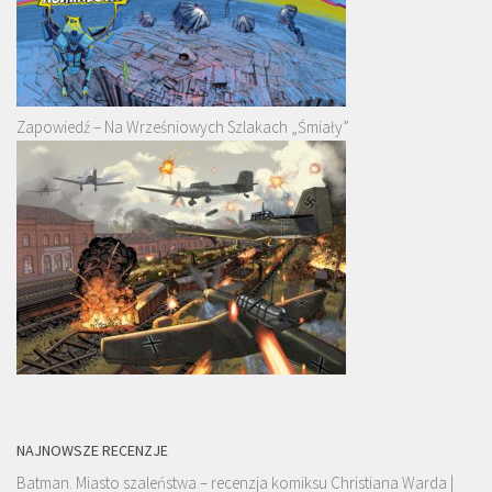
Zapowiedź – Na Wrześniowych Szlakach „Śmiały”
NAJNOWSZE RECENZJE
Batman. Miasto szaleństwa – recenzja komiksu Christiana Warda |