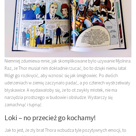
Niemniej zdumiewa mnie, jak skomplikowane było używanie Mjolnira.
Raz, że Thor musiał nim dokładnie rzucać, bo to dzięki niemu latał.
Mógł go rozkręcić, aby wznosić się jak śmigłowiec. Po dwóch
uderzeniach w ziemię zaczynało padać, a po czterech wystrzeliwały
błyskawice. A wydawałoby się, że to ot zwykły młotek, nie ma
narzędzia prostszego w budowie i obsłudze. Wystarczy się
zamachnąć i łupnąć.
Loki – no przecież go kochamy!
Jak to jest, że zły brat Thora wzbudza tyle pozytywnych emocji, to