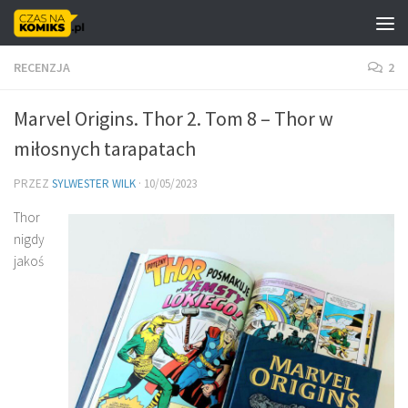
Skip to content
RECENZJA
2
Marvel Origins. Thor 2. Tom 8 – Thor w
miłosnych tarapatach
PRZEZ
SYLWESTER WILK
·
10/05/2023
Thor
nigdy
jakoś