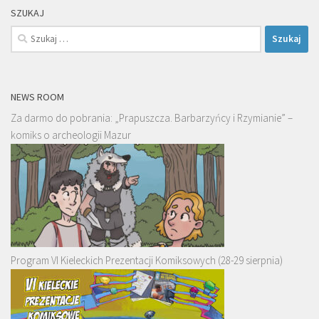
SZUKAJ
Szukaj:
NEWS ROOM
Za darmo do pobrania: „Prapuszcza. Barbarzyńcy i Rzymianie” –
komiks o archeologii Mazur
Program VI Kieleckich Prezentacji Komiksowych (28-29 sierpnia)