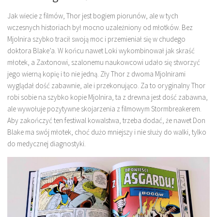
Jak wiecie z filmów, Thor jest bogiem piorunów, ale w tych
wczesnych historiach był mocno uzależniony od młotków. Bez
Mjolnira szybko tracił swoją moc i przemieniał się w chudego
doktora Blake’a. W końcu nawet Loki wykombinował jak skraść
młotek, a Zaxtonowi, szalonemu naukowcowi udało się stworzyć
jego wierną kopię i to nie jedną. Zły Thor z dwoma Mjolnirami
wyglądał dość zabawnie, ale i przekonująco. Za to oryginalny Thor
robi sobie na szybko kopie Mjolnira, ta z drewna jest dość zabawna,
ale wywołuje pozytywne skojarzenia z filmowym Stormbreakerem.
Aby zakończyć ten festiwal kowalstwa, trzeba dodać, że nawet Don
Blake ma swój młotek, choć dużo mniejszy i nie służy do walki, tylko
do medycznej diagnostyki.