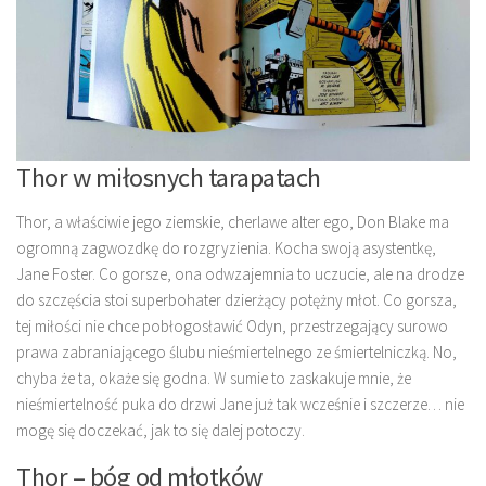
Thor w miłosnych tarapatach
Thor, a właściwie jego ziemskie, cherlawe alter ego, Don Blake ma
ogromną zagwozdkę do rozgryzienia. Kocha swoją asystentkę,
Jane Foster. Co gorsze, ona odwzajemnia to uczucie, ale na drodze
do szczęścia stoi superbohater dzierżący potężny młot. Co gorsza,
tej miłości nie chce pobłogosławić Odyn, przestrzegający surowo
prawa zabraniającego ślubu nieśmiertelnego ze śmiertelniczką. No,
chyba że ta, okaże się godna. W sumie to zaskakuje mnie, że
nieśmiertelność puka do drzwi Jane już tak wcześnie i szczerze… nie
mogę się doczekać, jak to się dalej potoczy.
Thor – bóg od młotków