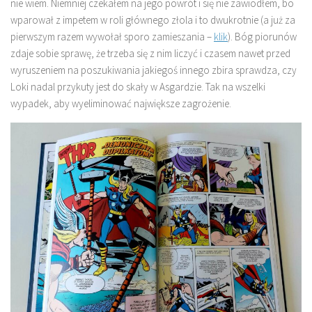
nie wiem. Niemniej czekałem na jego powrót i się nie zawiodłem, bo
wparował z impetem w roli głównego złola i to dwukrotnie (a już za
pierwszym razem wywołał sporo zamieszania –
klik
). Bóg piorunów
zdaje sobie sprawę, że trzeba się z nim liczyć i czasem nawet przed
wyruszeniem na poszukiwania jakiegoś innego zbira sprawdza, czy
Loki nadal przykuty jest do skały w Asgardzie. Tak na wszelki
wypadek, aby wyeliminować największe zagrożenie.