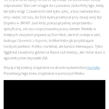
odpowiadać Stan Lee i ściągał do rysowania Jacka Kirby’ego, kiedy
ten tylko mógł. Czasem król robił tylko szkic, a tusz nakładał ktoś
inny i widać od razu, bo Dick Ayers przemycał przy okazji swój styl.
Dopiero w JIM #97 Jack Kirby pokazuje pełnię swoje talentu i
specyficzną, od razu rozpoznawalną pracę cieniem. Niestety w
kolejnych zeszytach pojawia się Don Heck, ale król zostaje w serii,
ilustrując
Opowieści z Asgardu
, krótkie historyjki przybliżające
nordycki panteon. Krótko i na temat, ale bardzo interesująco. Tylko
Yggdrasil zasadzony gdzieś na Alasce ciut śmieszy, ale i mówi dużo o
egocentryzmie obywateli USA.
Więcej o tej kolekcji znajdziecie na stronie wydawnictwa
Hachette
.
Prezentację tego tomu znajdziecie w poniższym filmiku: