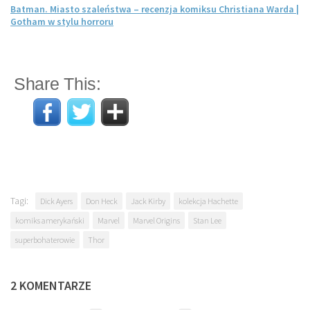
Batman. Miasto szaleństwa – recenzja komiksu Christiana Warda |
Gotham w stylu horroru
Share This:
Tagi:
Dick Ayers
Don Heck
Jack Kirby
kolekcja Hachette
komiks amerykański
Marvel
Marvel Origins
Stan Lee
superbohaterowie
Thor
2 KOMENTARZE