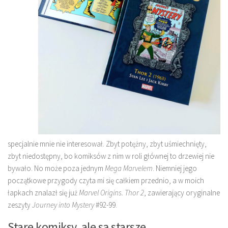
specjalnie mnie nie interesował. Zbyt potężny, zbyt uśmiechnięty,
zbyt niedostępny, bo komiksów z nim w roli głównej to drzewiej nie
bywało. No może poza jednym
Mega Marvelem
. Niemniej jego
początkowe przygody czyta mi się całkiem przednio, a w moich
łapkach znalazł się już
Marvel Origins. Thor 2
, zawierający oryginalne
zeszyty
Journey into Mystery
#92-99.
Stare komiksy, ale są starsze