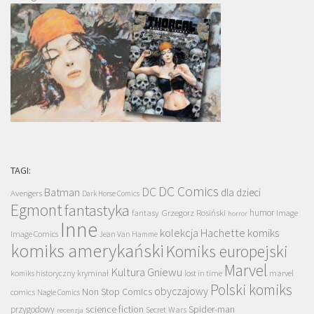
TAGI:
DC Comics
DC
Batman
dla dzieci
Avengers
Dark Horse Comics
Egmont
fantastyka
Grzegorz Rosiński
humor
fantasy
Image
horror
Inne
kolekcja Hachette
komiks
Image Comics
Jean Van Hamme
komiks amerykański
Komiks europejski
Marvel
Kultura Gniewu
komiks historyczny
kryminał
lost in time
marvel
Polski komiks
obyczajowy
Non Stop Comics
comics
Nagle Comics
science fiction
Spider-man
przygodowy
Secret Wars
recenzja