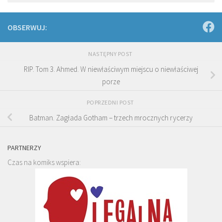
OBSERWUJ:
NASTĘPNY POST
RIP. Tom 3. Ahmed. W niewłaściwym miejscu o niewłaściwej
porze
POPRZEDNI POST
Batman. Zagłada Gotham – trzech mrocznych rycerzy
PARTNERZY
Czas na komiks wspiera: