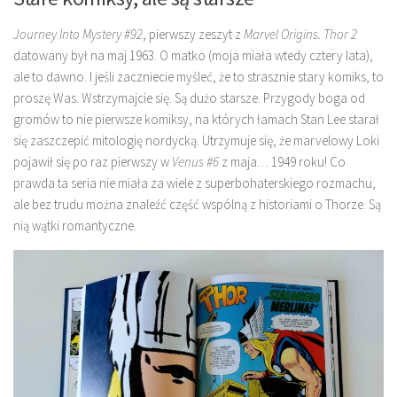
Journey Into Mystery #92
, pierwszy zeszyt z
Marvel Origins. Thor 2
datowany był na maj 1963. O matko (moja miała wtedy cztery lata),
ale to dawno. I jeśli zaczniecie myśleć, że to strasznie stary komiks, to
proszę Was. Wstrzymajcie się. Są dużo starsze. Przygody boga od
gromów to nie pierwsze komiksy, na których łamach Stan Lee starał
się zaszczepić mitologię nordycką. Utrzymuje się, że marvelowy Loki
pojawił się po raz pierwszy w
Venus #6
z maja… 1949 roku! Co
prawda ta seria nie miała za wiele z superbohaterskiego rozmachu,
ale bez trudu można znaleźć część wspólną z historiami o Thorze. Są
nią wątki romantyczne.