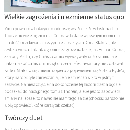
Wielkie zagrożenia i niezmienne status quo
Mimo powrotów Lokiego to odnoszę wrażenie, że w historiach o
Thorze niewiele się zmienia. Co prawda Jane w pewnym momencie
ma dość oczekiwania i rezygnuje z praktyki u Dona Blake’a, ale
szybko wraca. Tak jak ogromne zagrożenia takie, jak Human Cobra,
Szalony Merlin, czy Chińska armia wywoływały dużo szumu, ale
hałas na końcu historii niknął do zera i efekt awantury nie zostawał
żaden. Miało to się zmienić dopiero z pojawieniem się Mistera Hyde’a,
który narobił tyle zamieszania, że nie zmieściło się to w jednym
zeszycie. Na nieszczęście na dokończenie tej historii trzeba będzie
poczekać do następnego tomu z Thorem, ale że jest to zapowiedź
zmiany na lepsze, to nawet nie mam tego za złe (chociaż bardzo nie
lubię opowieści, które karzą tak czekać).
Twórczy duet
To, że jest coraz lepiej, nie bierze się znikąd. Za scenariusze zaczął