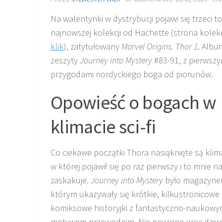
Na walentynki w dystrybucji pojawi się trzeci t
najnowszej kolekcji od Hachette (strona kolekcj
klik
), zatytułowany
Marvel Origins. Thor 1
. Albu
zeszyty
Journey into Mystery
#83-91, z pierwszy
przygodami nordyckiego boga od piorunów.
Opowieść o bogach w
klimacie sci-fi
Co ciekawe początki Thora nasiąknięte są klima
w której pojawił się po raz pierwszy i to mnie na
zaskakuje.
Journey into Mystery
było magazyne
którym ukazywały się krótkie, kilkustronicowe
komiksowe historyjki z fantastyczno-naukow
motywem przewodnim. Nie powinno więc dziwi