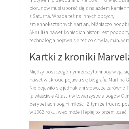
piorunów musi uporać się z najazdem kamienn
z Saturna. Wpada też na innych obcych,
zmiennokształtnych Xartian, bliźniaczo podob
Skrulli (a nawet koniec ich historii jest podob
technologia pojawia się też co chwila, m.in. w
Kartki z kroniki Marvel
Między poszczególnymi zeszytami pojawiają się
nawet w skrócie pojawia się biografia Martina
Nie pojawiło się jednak ani słowo, że zarówno T
(a właściwie Atlasu) w towarzystwie bogów Ol
perypetiach bogini miłości. Z tym że trudno pow
w 1962 roku, więc może i lepiej to przemilczeć.