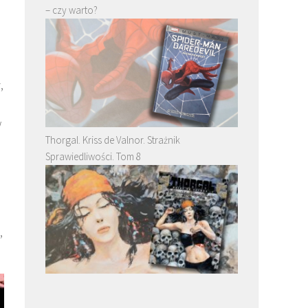
– czy warto?
,
w
Thorgal. Kriss de Valnor. Strażnik
Sprawiedliwości. Tom 8
,