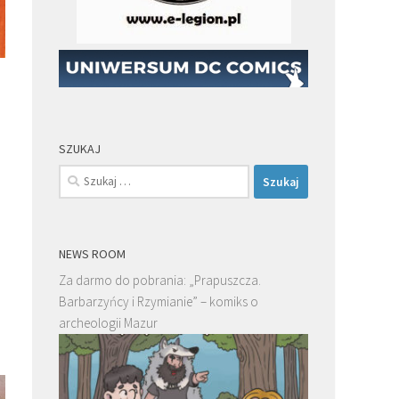
SZUKAJ
Szukaj:
NEWS ROOM
a
Za darmo do pobrania: „Prapuszcza.
Barbarzyńcy i Rzymianie” – komiks o
i
archeologii Mazur