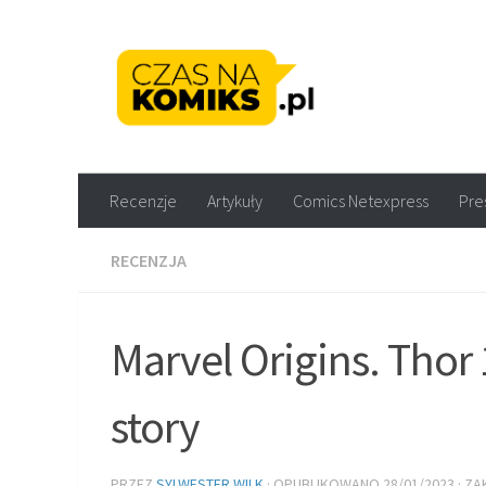
Skip to content
Recenzje komiksów M
Recenzje
Artykuły
Comics Netexpress
Pre
RECENZJA
Marvel Origins. Thor
story
PRZEZ
SYLWESTER WILK
· OPUBLIKOWANO
28/01/2023
· Z