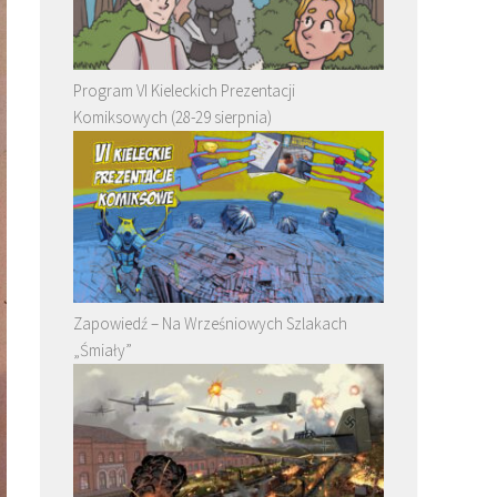
Program VI Kieleckich Prezentacji
Komiksowych (28-29 sierpnia)
Zapowiedź – Na Wrześniowych Szlakach
„Śmiały”