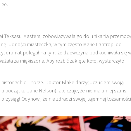
Lee.
owi Teksasu Masters, zobowiązywała go do unikania przemocy
onę ludności miasteczka, w tym często Marie Lahtrop, do
stety, dramat polegał na tym, że dziewczyna podkochiwała się 
ażała za miękiszona. Aby rozbić zaklęte koło, wystarczyło
 historiach o Thorze. Doktor Blake darzył uczuciem swoją
a początku Jane Nelson), ale czuje, że nie ma u niej szans.
przysiągł Odynowi, że nie zdradzi swojej tajemnej tożsamości