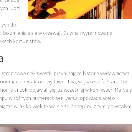
ych ludzi
nych do
ny, bo zmieniają się w drzewa). Dziwna i wyrafinowana
 rękach komunistów.
a
 stronicowe ciekawostki przybliżające historię wydawnictwa i
 Goodmana, redaktora wydawnictwa, wujka i szefa Stana Lee.
hor, jak i Loki pojawiali się już wcześniej w komiksach Marvel
impu w różnych numerach serii
Venus
, opowiadającej o
iązać w jakikolwiek te wersje ze Złotej Ery, z tymi powstałym