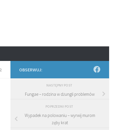
2
OBSERWUJ:
NASTĘPNY POST
Fungae – rodzina w dżungli problemów
POPRZEDNI POST
Wypadek na polowaniu – wyrwij murom
zęby krat