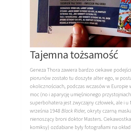
Tajemna tożsamość
Geneza Thora zawiera bardzo ciekawe podejśc
piorunów zostało tu doszyte alter ego, w pos
okolicznościach, podczas wczasów w Europie 
moc (no i aparycję umięśnionego przystojniac
superbohatera jest zwyczajny człowiek, ale i u
września 1948
Black Rider,
okryty czarną maską
nienoszący broni doktor Masters. Ciekawostka
komiksy) ozdabiane były fotografiami na okład