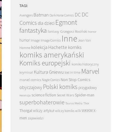
TAGI:
DC
DC
Batman
Avengers
Dark Horse Comics
Egmont
Comics
dla dzieci
fantastyka
Grzegorz Rosiński
fantasy
horror
Inne
humor
Image
Image Comics
Jean Van
kolekcja Hachette
komiks
Hamme
komiks amerykański
Komiks europejski
komiks historyczny
Marvel
Kultura Gniewu
kryminał
lost in time
Non Stop Comics
marvel comics
Nagle Comics
Polski komiks
obyczajowy
przygodowy
science fiction
Spider-man
Secret Wars
recenzja
superbohaterowie
Taurus Media
Thor
Thorgal
WKKM
X-
wilczy artykuł
wilczy komiks
wilk
men
zapowiedzi