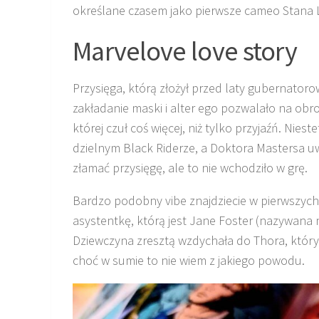
określane czasem jako pierwsze cameo Stana 
Marvelove love story
Przysięga, którą złożył przed laty gubernator
zakładanie maski i alter ego pozwalało na obr
której czuł coś więcej, niż tylko przyjaźń. Nie
dzielnym Black Riderze, a Doktora Mastersa uw
złamać przysięgę, ale to nie wchodziło w grę.
Bardzo podobny vibe znajdziecie w pierwszych
asystentkę, którą jest Jane Foster (nazywana n
Dziewczyna zresztą wzdychała do Thora, który 
choć w sumie to nie wiem z jakiego powodu.