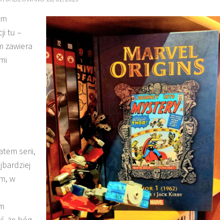
om
i tu –
m zawiera
mi
tem serii,
jbardziej
m, w
ym
ć, że bóg