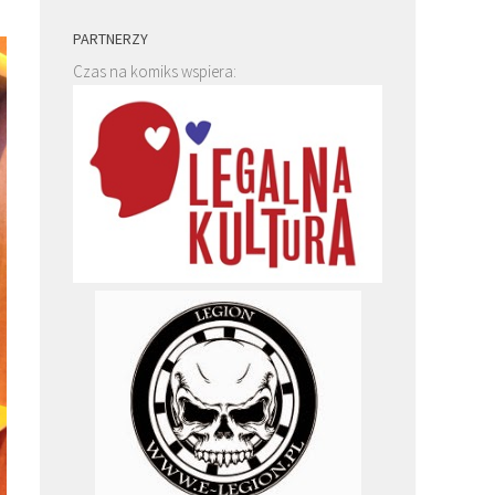
PARTNERZY
Czas na komiks wspiera: