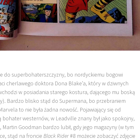
ie do superbohaterszczyzny, bo nordyckiemu bogowi
taci cherlawego doktora Dona Blake’a, który w dziwnych
wchodzi w posiadania starego kostura, dającego mu boską
hy). Bardzo blisko stąd do Supermana, bo przebraniem
 Marvela to nie była żadna nowość. Pojawiający się od
 bohater westernów, w Leadville znany był jako spokojny,
, Martin Goodman bardzo lubił, gdy jego magazyny (w tym
ce, stąd na froncie
Black Rider
#8 możecie zobaczyć zdjęcie