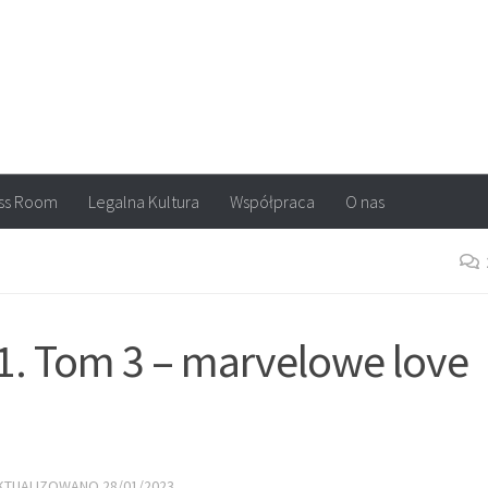
arvel, DC Comics, Image, newsy, konkursy. Wszystko o komiksach
ss Room
Legalna Kultura
Współpraca
O nas
 1. Tom 3 – marvelowe love
AKTUALIZOWANO
28/01/2023