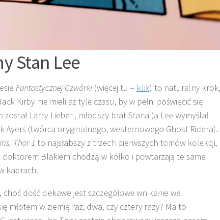
ny Stan Lee
esie
Fantastycznej Czwórki
(więcej tu –
klik
) to naturalny krok
k Kirby nie mieli aż tyle czasu, by w pełni poświęcić się
rem został Larry Lieber , młodszy brat Stana (a Lee wymyślał
ick Ayers (twórca oryginalnego, westernowego Ghost Ridera).
ins. Thor 1
to najsłabszy z trzech pierwszych tomów kolekcji,
 z doktorem Blakiem chodzą w kółko i powtarzają te same
 w kadrach.
, choć dość ciekawe jest szczegółowe wnikanie we
 się młotem w ziemię raz, dwa, czy cztery razy? Ma to