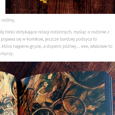
rośliny.
lę treści dotykające relacji rodzinnych, myśląc o rodzinie z
 pojawia się w komiksie, jeszcze bardziej podsyca to
 która najpierw gryzie, a dopiero później… eee, właściwie to
 smyczy.