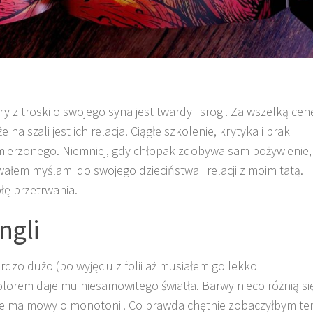
y z troski o swojego syna jest twardy i srogi. Za wszelką cen
a szali jest ich relacja. Ciągłe szkolenie, krytyka i brak
mierzonego. Niemniej, gdy chłopak zdobywa sam pożywienie,
ałem myślami do swojego dzieciństwa i relacji z moim tatą.
łę przetrwania.
ngli
rdzo dużo (po wyjęciu z folii aż musiałem go lekko
olorem daje mu niesamowitego światła. Barwy nieco różnią si
ie ma mowy o monotonii. Co prawda chętnie zobaczyłbym te