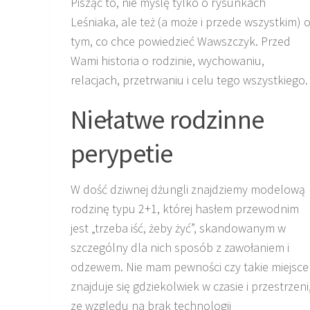
Pisząc to, nie myślę tylko o rysunkach
Leśniaka, ale też (a może i przede wszystkim) 
tym, co chce powiedzieć Wawszczyk. Przed
Wami historia o rodzinie, wychowaniu,
relacjach, przetrwaniu i celu tego wszystkiego.
Niełatwe rodzinne
perypetie
W dość dziwnej dżungli znajdziemy modelową
rodzinę typu 2+1, której hasłem przewodnim
jest „trzeba iść, żeby żyć”, skandowanym w
szczególny dla nich sposób z zawołaniem i
odzewem. Nie mam pewności czy takie miejsce
znajduje się gdziekolwiek w czasie i przestrzeni
ze względu na brak technologii