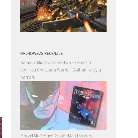
a
NAJNOWSZE RECENZJE
Batman. Miasto szaleństwa – recenzja
komiksu Christiana Warda | Gotham w stylu
horroru
Marvel Must-Have: Spider-Man Daredevil.