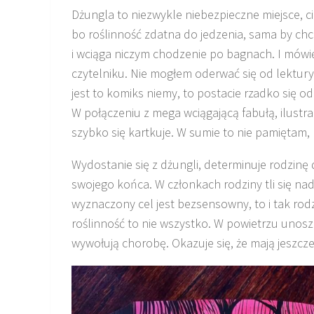
Dżungla to niezwykle niebezpieczne miejsce, ci
bo roślinność zdatna do jedzenia, sama by chc
i wciąga niczym chodzenie po bagnach. I mówię
czytelniku. Nie mogłem oderwać się od lektury,
jest to komiks niemy, to postacie rzadko się 
W połączeniu z mega wciągającą fabułą, ilustra
szybko się kartkuje. W sumie to nie pamiętam,
Wydostanie się z dżungli, determinuje rodzinę 
swojego końca. W członkach rodziny tli się nadz
wyznaczony cel jest bezsensowny, to i tak rod
roślinność to nie wszystko. W powietrzu unoszą
wywołują chorobę. Okazuje się, że mają jeszcz