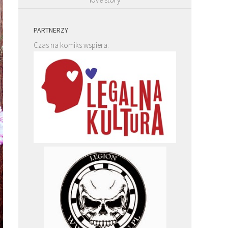
PARTNERZY
Czas na komiks wspiera: