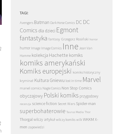
TAGI:
DC
DC
Batman
Avengers
Dark Horse Comics
Egmont
Comics
dla dzieci
fantastyka
Grzegorz Rosiński
fantasy
horror
Inne
ę
humor
Image
Image Comics
Jean Van
kolekcja Hachette
komiks
Hamme
komiks amerykański
Komiks europejski
komiks historyczny
Marvel
Kultura Gniewu
kryminał
lost in time
Non Stop Comics
marvel comics
Nagle Comics
Polski komiks
obyczajowy
przygodowy
science fiction
Spider-man
Secret Wars
recenzja
superbohaterowie
Taurus Media
Thor
Thorgal
WKKM
X-
wilczy artykuł
wilczy komiks
wilk
ę
men
zapowiedzi
n