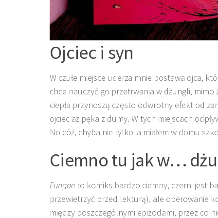
Ojciec i syn
W czułe miejsce uderza mnie postawa ojca, któr
chce nauczyć go przetrwania w dżungli, mimo że n
ciepła przynoszą często odwrotny efekt od za
ojciec aż pęka z dumy. W tych miejscach odpływ
No cóż, chyba nie tylko ja miałem w domu szko
Ciemno tu jak w… dżu
Fungae
to komiks bardzo ciemny, czerni jest ba
przewietrzyć przed lekturą), ale operowanie k
między poszczególnymi epizodami, przez co n