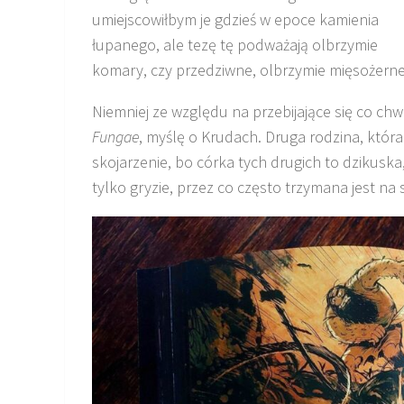
umiejscowiłbym je gdzieś w epoce kamienia
łupanego, ale tezę tę podważają olbrzymie
komary, czy przedziwne, olbrzymie mięsożerne 
Niemniej ze względu na przebijające się co chwi
Fungae
, myślę o Krudach. Druga rodzina, która
skojarzenie, bo córka tych drugich to dzikuska,
tylko gryzie, przez co często trzymana jest na