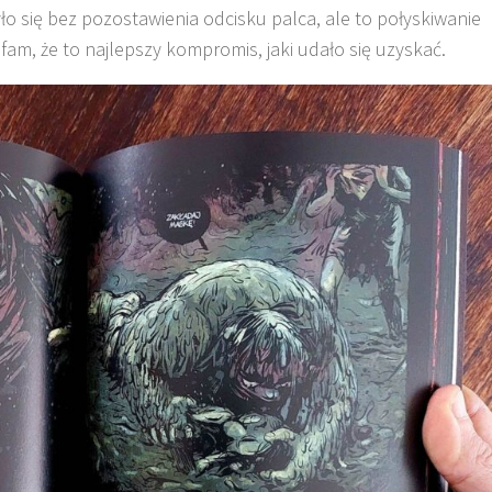
ło się bez pozostawienia odcisku palca, ale to połyskiwanie
am, że to najlepszy kompromis, jaki udało się uzyskać.