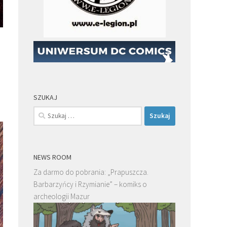
SZUKAJ
Szukaj:
NEWS ROOM
Za darmo do pobrania: „Prapuszcza.
Barbarzyńcy i Rzymianie” – komiks o
archeologii Mazur