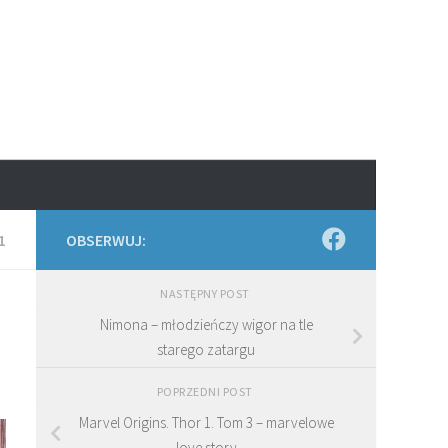
1
OBSERWUJ:
NASTĘPNY POST
Nimona – młodzieńczy wigor na tle
starego zatargu
POPRZEDNI POST
Marvel Origins. Thor 1. Tom 3 – marvelowe
love story