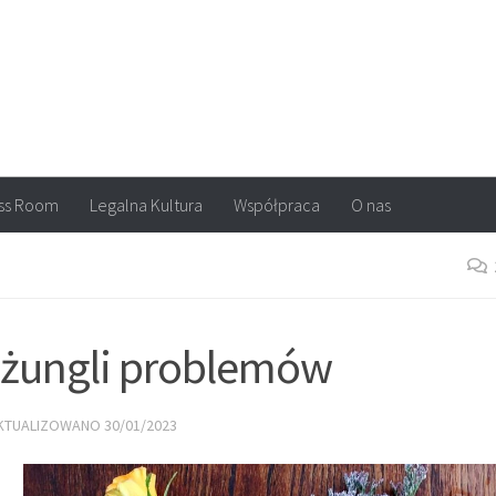
arvel, DC Comics, Image, newsy, konkursy. Wszystko o komiksach
ss Room
Legalna Kultura
Współpraca
O nas
dżungli problemów
AKTUALIZOWANO
30/01/2023