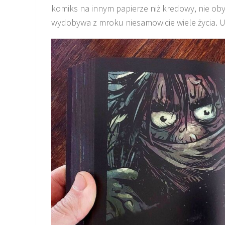
komiks na innym papierze niż kredowy, nie oby
wydobywa z mroku niesamowicie wiele życia. Uf