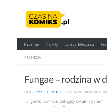
Skip to content
Recenzje komiksów M
Recenzje
Artykuły
Comics Netexpress
Pre
RECENZJA
Fungae – rodzina w 
PRZEZ
SYLWESTER WILK
· OPUBLIKOWANO
30/01/2023
· Z
Fungae
to komiks urzekający swoim pięknem.