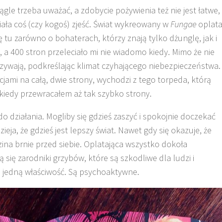
ągle trzeba uważać, a zdobycie pożywienia też nie jest łatwe,
iała coś (czy kogoś) zjeść. Świat wykreowany w
Fungae
oplat
 tu zarówno o bohaterach, którzy znają tylko dżunglę, jak i
 a 400 stron przeleciało mi nie wiadomo kiedy. Mimo że nie
odzywają, podkreślając klimat czyhającego niebezpieczeństwa.
cjami na całą, dwie strony, wychodzi z tego torpeda, którą
 kiedy przewracałem aż tak szybko strony.
do działania. Mogliby się gdzieś zaszyć i spokojnie doczekać
ieja, że gdzieś jest lepszy świat. Nawet gdy się okazuje, że
zina brnie przed siebie. Oplatająca wszystko dokoła
 się zarodniki grzybów, które są szkodliwe dla ludzi i
e jedną właściwość. Są psychoaktywne.