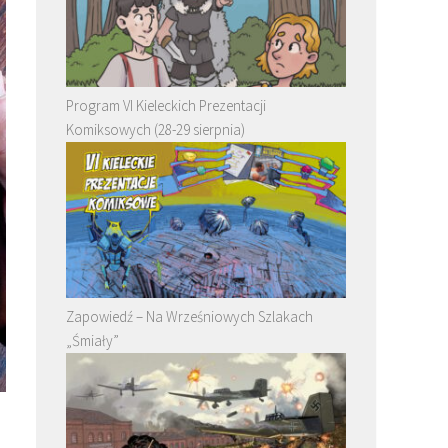
Program VI Kieleckich Prezentacji
Komiksowych (28-29 sierpnia)
Zapowiedź – Na Wrześniowych Szlakach
„Śmiały”