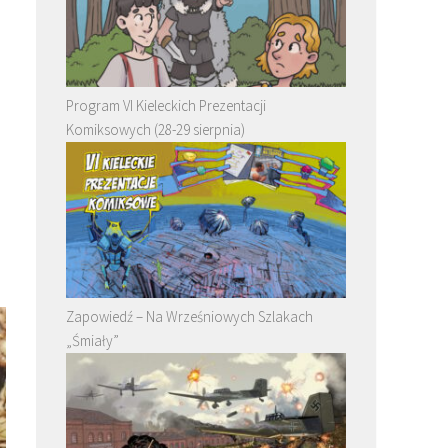
Program VI Kieleckich Prezentacji
Komiksowych (28-29 sierpnia)
Zapowiedź – Na Wrześniowych Szlakach
„Śmiały”