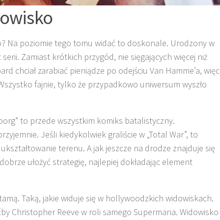
dowisko
ego? Na poziomie tego tomu widać to doskonale. Urodzony w
serii. Zamiast krótkich przygód, nie sięgających więcej niż
rd chciał zarabiać pieniądze po odejściu Van Hamme’a, więc
. Wszystko fajnie, tylko że przypadkowo uniwersum wyszło
eborg” to przede wszystkim komiks batalistyczny.
zyjemnie. Jeśli kiedykolwiek graliście w „Total War”, to
ukształtowanie terenu. A jak jeszcze na drodze znajduje się
o dobrze ułożyć strategię, najlepiej dokładając element
tamą. Taką, jakie widuje się w hollywoodzkich widowiskach.
ćby Christopher Reeve w roli samego Supermana. Widowisko 