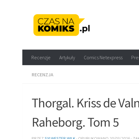
Skip to content
Recenzje komiksów M
Recenzje
Artykuły
Comics Netexpress
Pre
RECENZJA
Thorgal. Kriss de Val
Raheborg. Tom 5
PRZEZ
SYLWESTER WILK
· OPUBLIKOWANO
20/03/2026
· Z