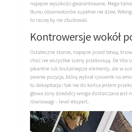
napięcie wysokości gwarantowane. Mega tama z
tłumu obserwatorów zupełnie nie dziwi. Wiking
to raczej by nie zbudowali.
Kontrowersje wokół po
Ostateczne starcie, napięcie przed bitwą, know
choć nie wszystkie sceny przekonują. De Vita 
pikantne lub brutalniejsze elementy, ale w sumi
pewnie pozycja, którą wybrał rysownik na amo
tu dekapitacja i tak nie do końca jestem prze
głowa żony dowódcy wroga dostarczana jest na
równowagi – level ekspert.