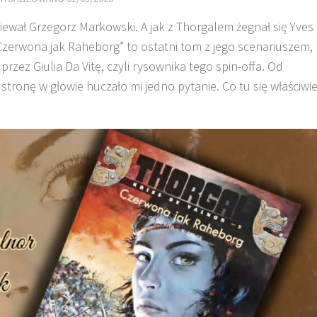
piewał Grzegorz Markowski. A jak z Thorgalem żegnał się Yves
 Czerwona jak Raheborg” to ostatni tom z jego scenariuszem,
zez Giulia Da Vitę, czyli rysownika tego spin-offa. Od
stronę w głowie huczało mi jedno pytanie. Co tu się właściwi