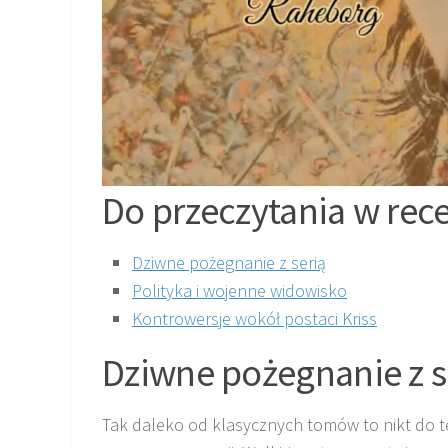
Do przeczytania w rece
Dziwne pożegnanie z serią
Polityka i wojenne widowisko
Kontrowersje wokół postaci Kriss
Dziwne pożegnanie z s
Tak daleko od klasycznych tomów to nikt do tej