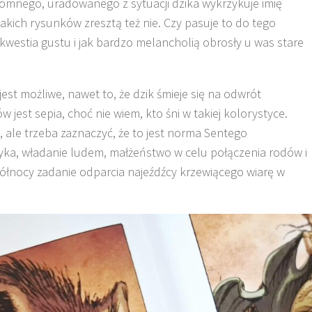
romnego, uradowanego z sytuacji dzika wykrzykuje imię
 takich rysunków zresztą też nie. Czy pasuje to do tego
kwestia gustu i jak bardzo melancholią obrosły u was stare
est możliwe, nawet to, że dzik śmieje się na odwrót
 jest sepia, choć nie wiem, kto śni w takiej kolorystyce.
 ale trzeba zaznaczyć, że to jest norma Sentego
tyka, władanie ludem, małżeństwo w celu połączenia rodów i
północy zadanie odparcia najeźdźcy krzewiącego wiarę w