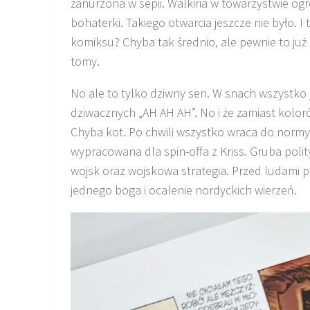
zanurzona w sepii. Walkiria w towarzystwie og
bohaterki. Takiego otwarcia jeszcze nie było. I
komiksu? Chyba tak średnio, ale pewnie to już 
tomy.
No ale to tylko dziwny sen. W snach wszystko j
dziwacznych „AH AH AH”. No i że zamiast kolorów
Chyba kot. Po chwili wszystko wraca do normy,
wypracowana dla spin-offa z Kriss. Gruba poli
wojsk oraz wojskowa strategia. Przed ludami 
jednego boga i ocalenie nordyckich wierzeń.