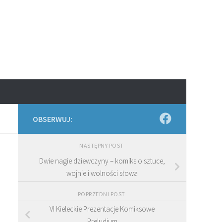
OBSERWUJ:
NASTĘPNY POST
Dwie nagie dziewczyny – komiks o sztuce,
wojnie i wolności słowa
POPRZEDNI POST
VI Kieleckie Prezentacje Komiksowe
Preludium