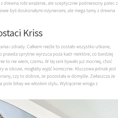
 drewna robi wrażenie, ale sceptycznie podniesiony palec z
owie byli doskonałymi inżynierami, ale mega tamy z drewna
staci Kriss
ania i zdrady. Całkiem nieźle to zostało wszystko utkane,
co prawda sprytnie wyrzuca poza kadr niektóre, co bardziej
e to nie wiem, czemu. W tej serii bywało już mocniej, choć
ry w obozie, mogłaby wyjść komicznie. Kluczowa jednak jest
konany, czy to dobrze, że pozostała w domyśle. Zwłaszcza że
 pole bitwy we włoskim stylu. Wytrącenie wroga z