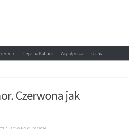
arvel, DC Comics, Image, newsy, konkursy. Wszystko o komiksach
ss Room
Legalna Kultura
Współpraca
O nas
nor. Czerwona jak
AKTUALIZOWANO
01/05/2026