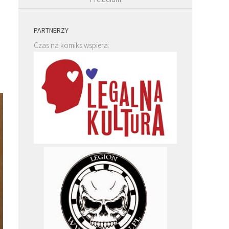
PARTNERZY
Czas na komiks wspiera:
e