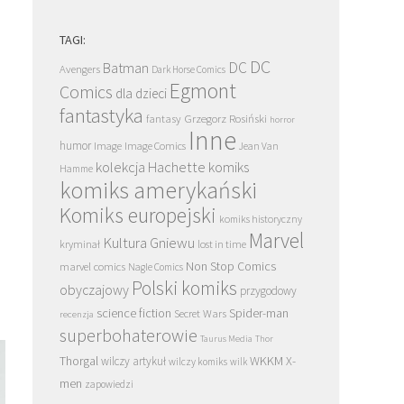
TAGI:
DC
DC
Batman
Avengers
Dark Horse Comics
Egmont
Comics
dla dzieci
fantastyka
Grzegorz Rosiński
fantasy
horror
Inne
humor
Image
Image Comics
Jean Van
kolekcja Hachette
komiks
Hamme
komiks amerykański
Komiks europejski
komiks historyczny
Marvel
Kultura Gniewu
kryminał
lost in time
Non Stop Comics
marvel comics
Nagle Comics
Polski komiks
obyczajowy
przygodowy
science fiction
Spider-man
Secret Wars
recenzja
superbohaterowie
Taurus Media
Thor
Thorgal
WKKM
X-
wilczy artykuł
wilczy komiks
wilk
men
zapowiedzi