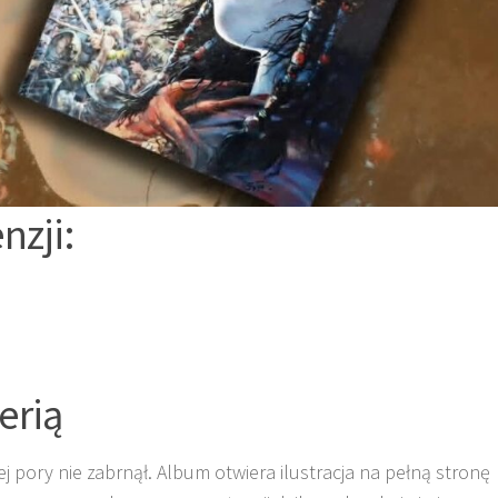
nzji:
erią
 pory nie zabrnął. Album otwiera ilustracja na pełną stronę