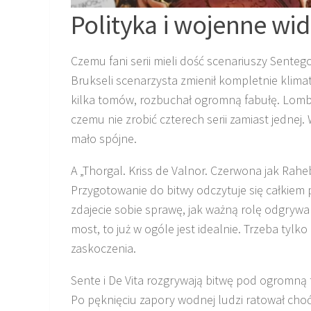
Polityka i wojenne wi
Czemu fani serii mieli dość scenariuszy Sent
Brukseli scenarzysta zmienił kompletnie klimat 
kilka tomów, rozbuchał ogromną fabułę. Lomba
czemu nie zrobić czterech serii zamiast jednej
mało spójne.
A „Thorgal. Kriss de Valnor. Czerwona jak Rah
Przygotowanie do bitwy odczytuje się całkiem pr
zdajecie sobie sprawę, jak ważną rolę odgrywa 
most, to już w ogóle jest idealnie. Trzeba tylk
zaskoczenia.
Sente i De Vita rozgrywają bitwę pod ogromną 
Po pęknięciu zapory wodnej ludzi ratował cho