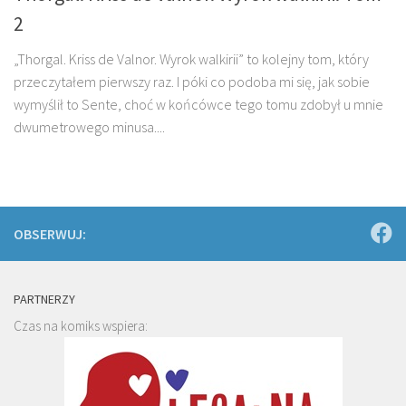
2
„Thorgal. Kriss de Valnor. Wyrok walkirii” to kolejny tom, który
przeczytałem pierwszy raz. I póki co podoba mi się, jak sobie
wymyślił to Sente, choć w końcówce tego tomu zdobył u mnie
dwumetrowego minusa....
OBSERWUJ:
PARTNERZY
Czas na komiks wspiera: