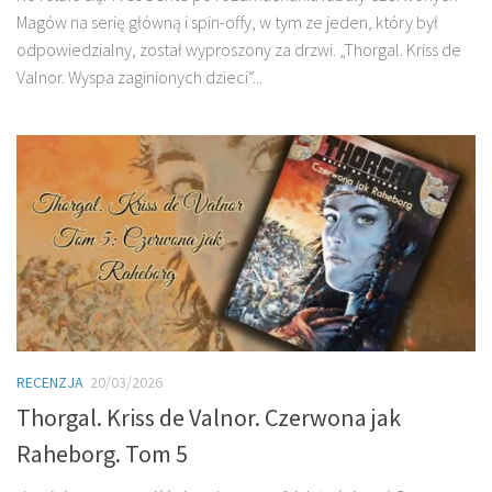
Magów na serię główną i spin-offy, w tym ze jeden, który był
odpowiedzialny, został wyproszony za drzwi. „Thorgal. Kriss de
Valnor. Wyspa zaginionych dzieci”...
RECENZJA
20/03/2026
Thorgal. Kriss de Valnor. Czerwona jak
Raheborg. Tom 5