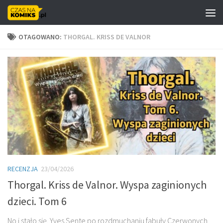
Skip to content
OTAGOWANO:
THORGAL. KRISS DE VALNOR
RECENZJA
23/04/2026
Thorgal. Kriss de Valnor. Wyspa zaginionych
dzieci. Tom 6
No i stało się. Yves Sente po rozdmuchaniu fabuły Czerwonych