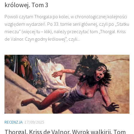
królowej. Tom 3
Powoli czytam Thorgala po kolei, w chronologicznej kolejności
względem wydarzeń. Po 33. tomie serii głównej, czyli po „Statku
mieczu” (więcej tu – klik), należy przeczytać tom „Thorgal. Kriss
de Valnor. Czyn godny królowej”, czyli...
RECENZJA
17/09/2025
Thorgal. Kriss de Valnor. Wyrok walkirii. Tom