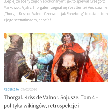
„Lepiej ze sceny zejść niepokonanym”, jak to śpiewał Grzegorz
Markowski. A jak z Thorgalem żegnał się Yves Sente? Ano dziwnie.
„Thorgal. Kriss de Valnor. Czerwona jak Raheborg” to ostatni tom
z jego scenariuszem, chociaż...
RECENZJA
09/02/2026
Thorgal. Kriss de Valnor. Sojusze. Tom 4 –
polityka wikingów, retrospekcje i