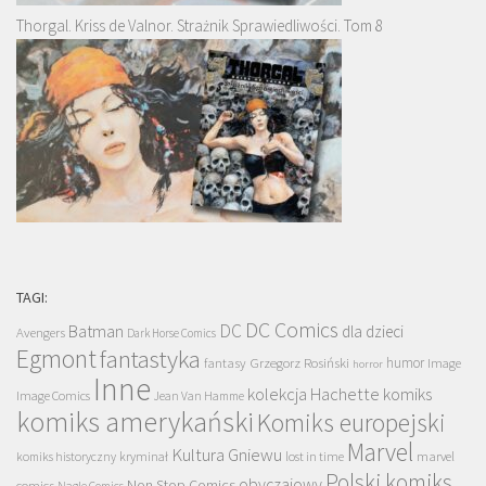
Thorgal. Kriss de Valnor. Strażnik Sprawiedliwości. Tom 8
TAGI:
DC Comics
DC
Batman
dla dzieci
Avengers
Dark Horse Comics
Egmont
fantastyka
Grzegorz Rosiński
humor
fantasy
Image
horror
Inne
kolekcja Hachette
komiks
Image Comics
Jean Van Hamme
komiks amerykański
Komiks europejski
Marvel
Kultura Gniewu
komiks historyczny
kryminał
lost in time
marvel
Polski komiks
obyczajowy
Non Stop Comics
comics
Nagle Comics