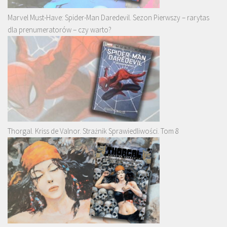
Marvel Must-Have: Spider-Man Daredevil. Sezon Pierwszy – rarytas
dla prenumeratorów – czy warto?
Thorgal. Kriss de Valnor. Strażnik Sprawiedliwości. Tom 8