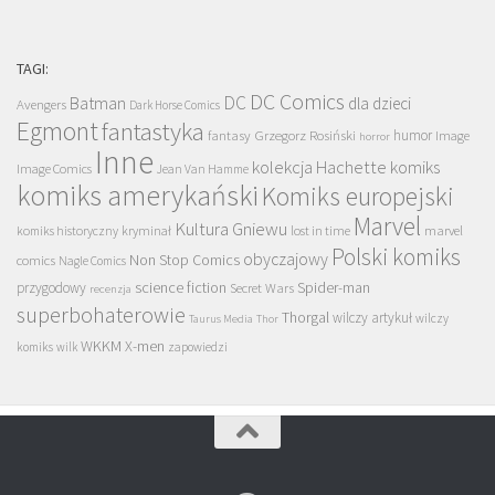
TAGI:
DC Comics
DC
Batman
dla dzieci
Avengers
Dark Horse Comics
Egmont
fantastyka
Grzegorz Rosiński
humor
fantasy
Image
horror
Inne
kolekcja Hachette
komiks
Image Comics
Jean Van Hamme
komiks amerykański
Komiks europejski
Marvel
Kultura Gniewu
komiks historyczny
kryminał
lost in time
marvel
Polski komiks
obyczajowy
Non Stop Comics
comics
Nagle Comics
science fiction
Spider-man
przygodowy
Secret Wars
recenzja
superbohaterowie
Thorgal
wilczy artykuł
wilczy
Taurus Media
Thor
WKKM
X-men
komiks
wilk
zapowiedzi