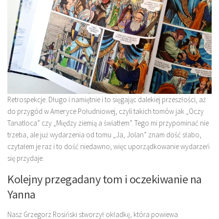
Retrospekcje. Długo i namiętnie i to sięgając dalekiej przeszłości, aż
do przygód w Ameryce Południowej, czyli takich tomów jak „Oczy
Tanatloca” czy „Między ziemią a światłem”. Tego mi przypominać nie
trzeba, ale już wydarzenia od tomu „Ja, Jolan” znam dość słabo,
czytałem je raz i to dość niedawno, więc uporządkowanie wydarzeń
się przydaje.
Kolejny przegadany tom i oczekiwanie na
Yanna
Nasz Grzegorz Rosiński stworzył okładkę, która powiewa