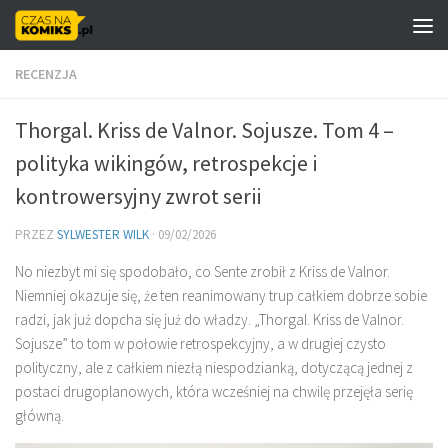
Skip to content
RECENZJA
Thorgal. Kriss de Valnor. Sojusze. Tom 4 –
polityka wikingów, retrospekcje i
kontrowersyjny zwrot serii
PRZEZ
SYLWESTER WILK
·
09/02/2026
No niezbyt mi się spodobało, co Sente zrobił z Kriss de Valnor.
Niemniej okazuje się, że ten reanimowany trup całkiem dobrze sobie
radzi, jak już dopcha się już do władzy. „Thorgal. Kriss de Valnor.
Sojusze” to tom w połowie retrospekcyjny, a w drugiej czysto
polityczny, ale z całkiem niezłą niespodzianką, dotyczącą jednej z
postaci drugoplanowych, która wcześniej na chwilę przejęła serię
główną.