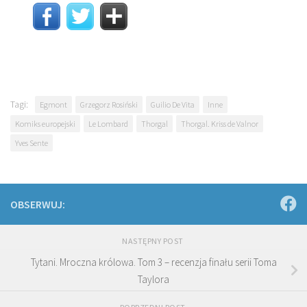
Tagi:
Egmont
Grzegorz Rosiński
Guilio De Vita
Inne
Komiks europejski
Le Lombard
Thorgal
Thorgal. Kriss de Valnor
Yves Sente
OBSERWUJ:
NASTĘPNY POST
Tytani. Mroczna królowa. Tom 3 – recenzja finału serii Toma
Taylora