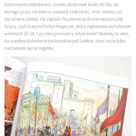
kolorowymi sztandarami, środek zilustrował Giulio de Vita, do
którego pracy nie mam w zasadzie zastrzeżeń, choć znowu coś
wyraźnie w pamięć nie zapada. Na pierwszej stronie wpisana jest
Graza, czyli Grażyna Fołtyn-Kasprzak, która zajmowała się kolorami
w tomach 23–26. Czy nałożyła kolory w tym tomie? Miałoby to sens,
bo warstwa kolorów w tym komiksie jest świetna, choć może tylko
nadziewam się na sugestię.