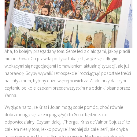
Aha, to kolejny przegadany tom. Sente leci z dialogami, jakby płacili
mu od słowa. Co prawda polityka taka jest, wiąże się z długimi,
wlokącymi się negocjacjami i omawianiem aktualnej sytuacji, ale już
naprawdę. Gdyby wywalić retrospekcje i rozciągnąć pozostałe treści
na cały album, byłoby dużo więcej powietrza. A tak, przy dalszym
czytaniu po kolei czekam przede wszystkim na odcinki pisane przez
Yanna.
Wygląda na to, że Kriss i Jolan mogą sobie pomóc, choć równie
dobrze mogą się razem pogrążyć i to Sente będzie za to
odpowiedzialny. Czytam dalej, „Thorgal. Kriss de Valnor. Sojusze” to
całkiem niezły tom, lekko powyżej średniej dla całej serii, ale chyba
najważniejsze jest to, jak Sente to rozwiąże. Następny w kolejności