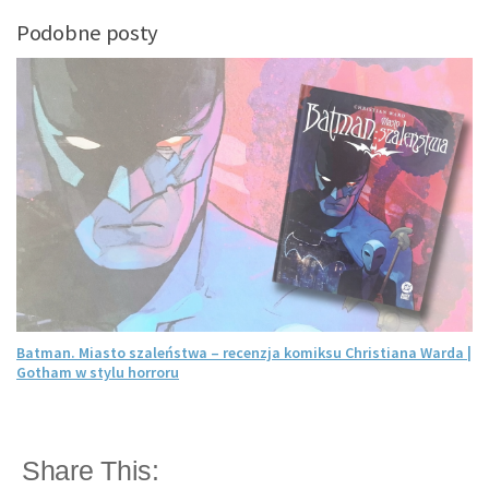
Podobne posty
Batman. Miasto szaleństwa – recenzja komiksu Christiana Warda |
Gotham w stylu horroru
Share This: