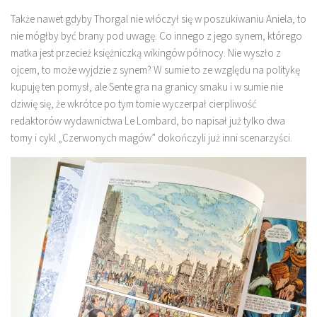
Także nawet gdyby Thorgal nie włóczył się w poszukiwaniu Aniela, to
nie mógłby być brany pod uwagę. Co innego z jego synem, którego
matka jest przecież księżniczką wikingów północy. Nie wyszło z
ojcem, to może wyjdzie z synem? W sumie to ze względu na politykę
kupuję ten pomysł, ale Sente gra na granicy smaku i w sumie nie
dziwię się, że wkrótce po tym tomie wyczerpał cierpliwość
redaktorów wydawnictwa Le Lombard, bo napisał już tylko dwa
tomy i cykl „Czerwonych magów” dokończyli już inni scenarzyści.