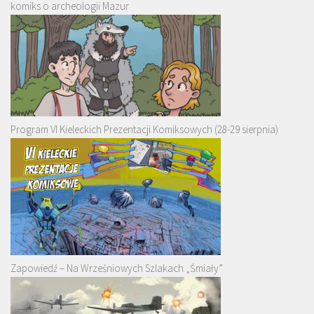
komiks o archeologii Mazur
Program VI Kieleckich Prezentacji Komiksowych (28-29 sierpnia)
Zapowiedź – Na Wrześniowych Szlakach „Śmiały”