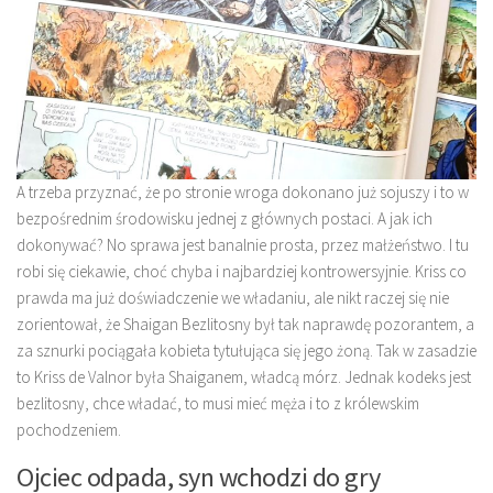
A trzeba przyznać, że po stronie wroga dokonano już sojuszy i to w
bezpośrednim środowisku jednej z głównych postaci. A jak ich
dokonywać? No sprawa jest banalnie prosta, przez małżeństwo. I tu
robi się ciekawie, choć chyba i najbardziej kontrowersyjnie. Kriss co
prawda ma już doświadczenie we władaniu, ale nikt raczej się nie
zorientował, że Shaigan Bezlitosny był tak naprawdę pozorantem, a
za sznurki pociągała kobieta tytułująca się jego żoną. Tak w zasadzie
to Kriss de Valnor była Shaiganem, władcą mórz. Jednak kodeks jest
bezlitosny, chce władać, to musi mieć męża i to z królewskim
pochodzeniem.
Ojciec odpada, syn wchodzi do gry