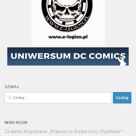
SZUKAJ
Szukaj:
NEWS ROOM
Za darmo do pobrania: „Prapuszcza. Barbarzyńcy i Rzymianie” –