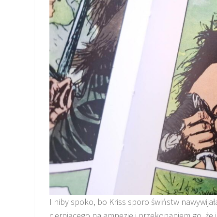
I niby spoko, bo Kriss sporo świństw nawywija
cierpiącego na amnezję i przekonaniem go, że je