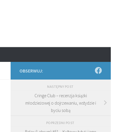
OBSERWUJ:
NASTĘPNY POST
Cringe Club – recenzja książki
młodzieżowej o dojrzewaniu, wstydzie i
byciu sobą
POPRZEDNI POST
Relax (Labrum) #51 – Kultowy tytuł i jego