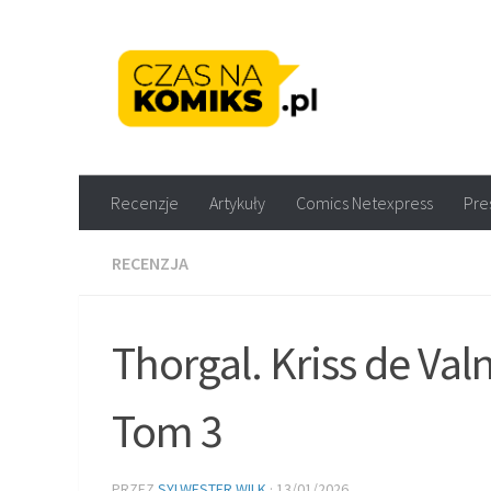
Skip to content
Recenzje komiksów M
Recenzje
Artykuły
Comics Netexpress
Pre
RECENZJA
Thorgal. Kriss de Val
Tom 3
PRZEZ
SYLWESTER WILK
·
13/01/2026