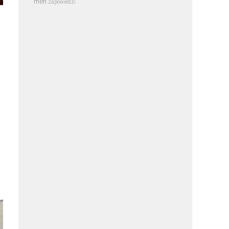
men
zapowiedzi
e