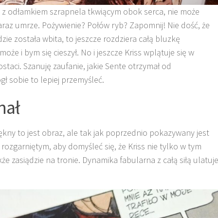
k z odłamkiem szrapnela tkwiącym obok serca, nie może
araz umrze. Pożywienie? Połów ryb? Zapomnij! Nie dość, że
dzie została wbita, to jeszcze rozdziera całą bluzkę
że i bym się cieszył. No i jeszcze Kriss wplątuje się w
ostaci. Szanuję zaufanie, jakie Sente otrzymał od
 sobie to lepiej przemyśleć.
nał
ękny to jest obraz, ale tak jak poprzednio pokazywany jest
o rozgarniętym, aby domyśleć się, że Kriss nie tylko w tym
 zasiądzie na tronie. Dynamika fabularna z całą siłą ulatuj