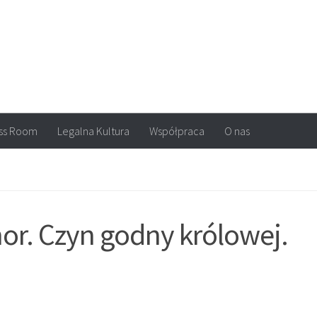
arvel, DC Comics, Image, newsy, konkursy. Wszystko o komiksach
ss Room
Legalna Kultura
Współpraca
O nas
nor. Czyn godny królowej.