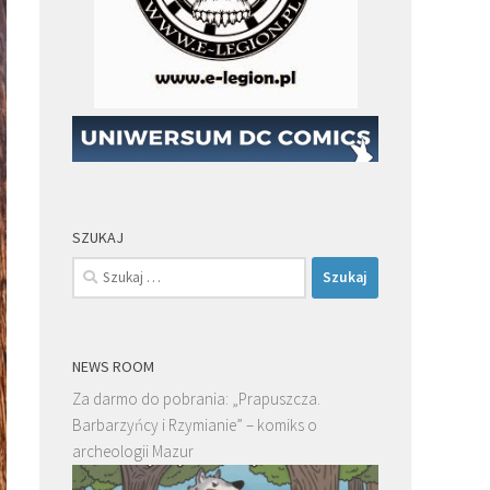
SZUKAJ
Szukaj:
NEWS ROOM
Za darmo do pobrania: „Prapuszcza.
Barbarzyńcy i Rzymianie” – komiks o
archeologii Mazur