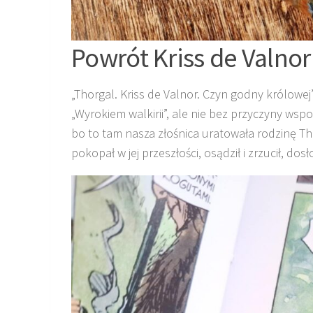
Powrót Kriss de Valnor
„Thorgal. Kriss de Valnor. Czyn godny królowe
„Wyrokiem walkirii”, ale nie bez przyczyny wspom
bo to tam nasza złośnica uratowała rodzinę Tho
pokopał w jej przeszłości, osądził i zrzucił, do