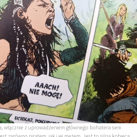
ła, włącznie z uprowadzeniem głównego bohatera serii
st zarówno piratem, jak i jej mężem. Jest to silna kobieca