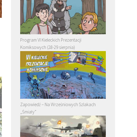
Program VI Kieleckich Prezentacji
Komiksowych (28-29 sierpnia)
Zapowiedź – Na Wrześniowych Szlakach
„Śmiały”