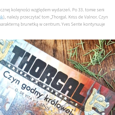
cznej kolejności względem wydarzeń. Po 33. tomie serii
ik
), należy przeczytać tom „Thorgal. Kriss de Valnor. Czyn
 charakterną brunetką w centrum. Yves Sente kontynuuje