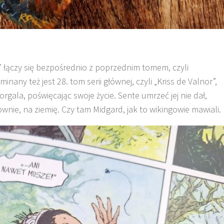
j” łączy się bezpośrednio z poprzednim tomem, czyli
inany też jest 28. tom serii głównej, czyli „Kriss de Valnor”,
rgala, poświęcając swoje życie. Sente umrzeć jej nie dał,
słownie, na ziemię. Czy tam Midgard, jak to wikingowie mawiali.