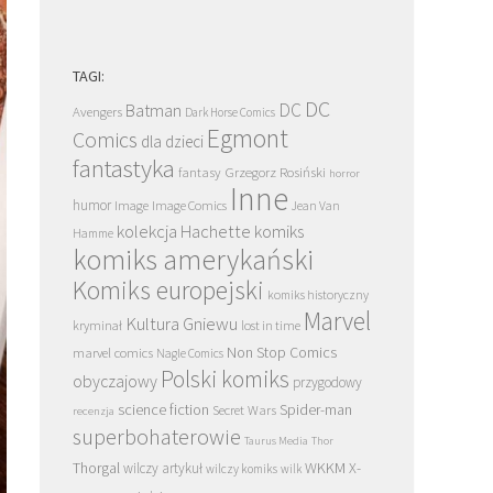
TAGI:
DC
DC
Batman
Avengers
Dark Horse Comics
Egmont
Comics
dla dzieci
fantastyka
Grzegorz Rosiński
fantasy
horror
Inne
humor
Image
Image Comics
Jean Van
kolekcja Hachette
komiks
Hamme
komiks amerykański
Komiks europejski
komiks historyczny
Marvel
Kultura Gniewu
kryminał
lost in time
Non Stop Comics
marvel comics
Nagle Comics
Polski komiks
obyczajowy
przygodowy
science fiction
Spider-man
Secret Wars
recenzja
superbohaterowie
Taurus Media
Thor
Thorgal
WKKM
X-
wilczy artykuł
wilczy komiks
wilk