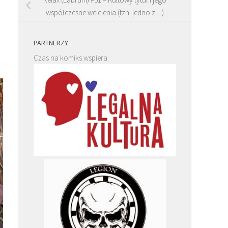
współczesne wcielenia (tzn. jedno z…)
PARTNERZY
Czas na komiks wspiera: