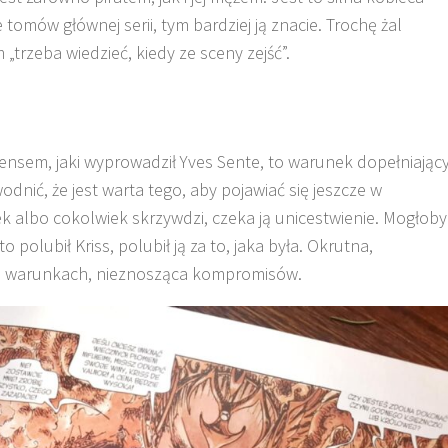
tomów głównej serii, tym bardziej ją znacie. Trochę żal
 „trzeba wiedzieć, kiedy ze sceny zejść”.
ensem, jaki wyprowadził Yves Sente, to warunek dopełniając
dnić, że jest warta tego, aby pojawiać się jeszcze w
k albo cokolwiek skrzywdzi, czeka ją unicestwienie. Mogłoby
o polubił Kriss, polubił ją za to, jaka była. Okrutna,
h warunkach, nieznosząca kompromisów.