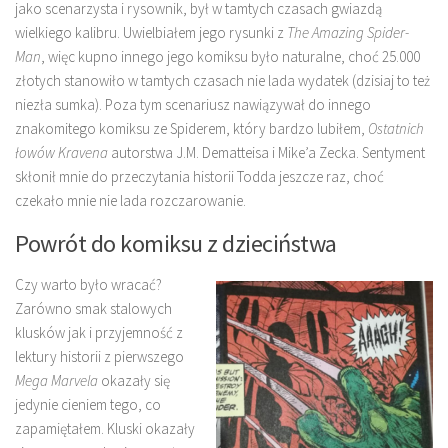
jako scenarzysta i rysownik, był w tamtych czasach gwiazdą
wielkiego kalibru. Uwielbiałem jego rysunki z
The Amazing Spider-
Man
, więc kupno innego jego komiksu było naturalne, choć 25.000
złotych stanowiło w tamtych czasach nie lada wydatek (dzisiaj to też
niezła sumka). Poza tym scenariusz nawiązywał do innego
znakomitego komiksu ze Spiderem, który bardzo lubiłem,
Ostatnich
łowów Kravena
autorstwa J.M. Dematteisa i Mike’a Zecka. Sentyment
skłonił mnie do przeczytania historii Todda jeszcze raz, choć
czekało mnie nie lada rozczarowanie.
Powrót do komiksu z dzieciństwa
Czy warto było wracać?
Zarówno smak stalowych
klusków jak i przyjemność z
lektury historii z pierwszego
Mega Marvela
okazały się
jedynie cieniem tego, co
zapamiętałem. Kluski okazały