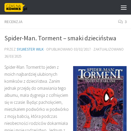
Skip to content
RECENZJA
3
Spider-Man. Torment – smaki dzieciństwa
PRZEZ
SYLWESTER WILK
· OPUBLIKOWANO
03/02/2017
· ZAKTUALIZOWANO
26/03/2025
Spider-Man. Torment to jeden z
moich najbardziej ulubionych
komiksów z dzieciństwa. Zanim
jednak przejdę do omawiania tego
albumu, mała dygresja z cofnięciem
się w czasie. Będąc pacholęciem,
mieszkałem podwórko w podwórko
z moją babcią, która podczas
nieobecności rodziców dokarmiała
mnie i moje rodzeństwo. Jednym z