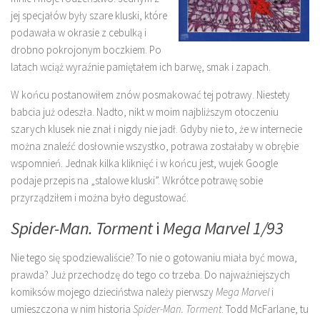
jej specjałów były szare kluski, które
podawała w okrasie z cebulką i
drobno pokrojonym boczkiem. Po
latach wciąż wyraźnie pamiętałem ich barwę, smak i zapach.
W końcu postanowiłem znów posmakować tej potrawy. Niestety
babcia już odeszła. Nadto, nikt w moim najbliższym otoczeniu
szarych klusek nie znał i nigdy nie jadł. Gdyby nie to, że w internecie
można znaleźć dosłownie wszystko, potrawa zostałaby w obrębie
wspomnień. Jednak kilka kliknięć i w końcu jest, wujek Google
podaje przepis na „stalowe kluski”. Wkrótce potrawę sobie
przyrządziłem i można było degustować.
Spider-Man. Torment
i
Mega Marvel 1/93
Nie tego się spodziewaliście? To nie o gotowaniu miała być mowa,
prawda? Już przechodzę do tego co trzeba. Do najważniejszych
komiksów mojego dzieciństwa należy pierwszy
Mega Marvel
i
umieszczona w nim historia
Spider-Man. Torment
. Todd McFarlane, tu