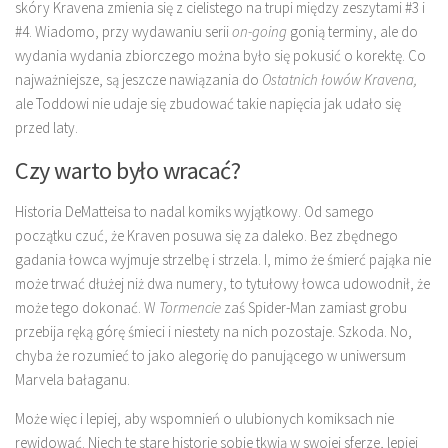
skóry Kravena zmienia się z cielistego na trupi między zeszytami #3 i
#4. Wiadomo, przy wydawaniu serii
on-going
gonią terminy, ale do
wydania wydania zbiorczego można było się pokusić o korektę. Co
najważniejsze, są jeszcze nawiązania do
Ostatnich łowów
Kravena,
ale Toddowi nie udaje się zbudować takie napięcia jak udało się
przed laty.
Czy warto było wracać?
Historia DeMatteisa to nadal komiks wyjątkowy. Od samego
początku czuć, że Kraven posuwa się za daleko. Bez zbędnego
gadania łowca wyjmuje strzelbę i strzela. I, mimo że śmierć pająka nie
może trwać dłużej niż dwa numery, to tytułowy łowca udowodnił, że
może tego dokonać. W
Tormencie
zaś Spider-Man zamiast grobu
przebija ręką górę śmieci i niestety na nich pozostaje. Szkoda. No,
chyba że rozumieć to jako alegorię do panującego w uniwersum
Marvela bałaganu.
Może więc i lepiej, aby wspomnień o ulubionych komiksach nie
rewidować. Niech te stare historie sobie tkwią w swojej sferze, lepiej