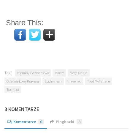
Share This:
Tagi:
komiksy z dzieciństwa
Marvel
Mega Marvel
Ostatnie Łowy Kravena
Spider-man
tm-semic
Todd McFarlane
Torment
3 KOMENTARZE
Komentarze
0
Pingbacki
3