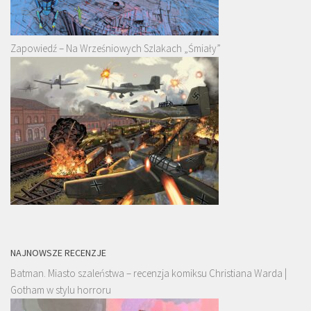
Zapowiedź – Na Wrześniowych Szlakach „Śmiały”
NAJNOWSZE RECENZJE
Batman. Miasto szaleństwa – recenzja komiksu Christiana Warda |
Gotham w stylu horroru