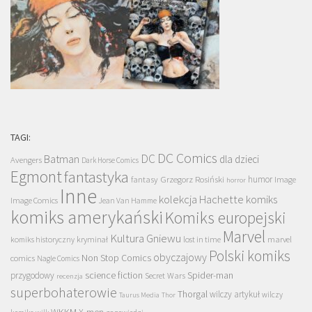
TAGI:
DC Comics
DC
Batman
dla dzieci
Avengers
Dark Horse Comics
Egmont
fantastyka
Grzegorz Rosiński
humor
fantasy
Image
horror
Inne
kolekcja Hachette
komiks
Image Comics
Jean Van Hamme
komiks amerykański
Komiks europejski
Marvel
Kultura Gniewu
komiks historyczny
kryminał
lost in time
marvel
Polski komiks
obyczajowy
Non Stop Comics
comics
Nagle Comics
science fiction
Spider-man
przygodowy
Secret Wars
recenzja
superbohaterowie
Thorgal
wilczy artykuł
wilczy
Taurus Media
Thor
WKKM
X-men