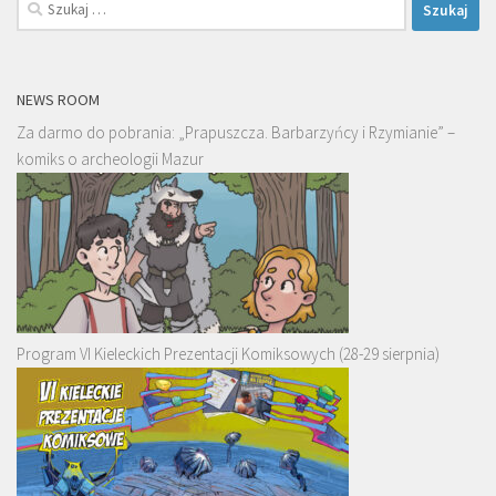
Szukaj:
NEWS ROOM
Za darmo do pobrania: „Prapuszcza. Barbarzyńcy i Rzymianie” –
komiks o archeologii Mazur
Program VI Kieleckich Prezentacji Komiksowych (28-29 sierpnia)