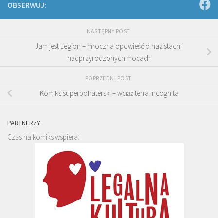
OBSERWUJ:
NASTĘPNY POST
Jam jest Legion – mroczna opowieść o nazistach i
nadprzyrodzonych mocach
POPRZEDNI POST
Komiks superbohaterski – wciąż terra incognita
PARTNERZY
Czas na komiks wspiera: