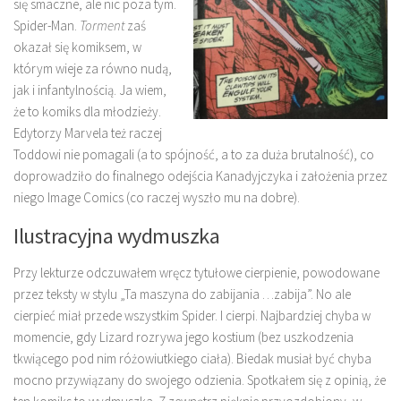
się smaczne, ale nic poza tym.
Spider-Man.
Torment
zaś
okazał się komiksem, w
którym wieje za równo nudą,
jak i infantylnością. Ja wiem,
że to komiks dla młodzieży.
Edytorzy Marvela też raczej
Toddowi nie pomagali (a to spójność, a to za duża brutalność), co
doprowadziło do finalnego odejścia Kanadyjczyka i założenia przez
niego Image Comics (co raczej wyszło mu na dobre).
Ilustracyjna wydmuszka
Przy lekturze odczuwałem wręcz tytułowe cierpienie, powodowane
przez teksty w stylu „Ta maszyna do zabijania …zabija”. No ale
cierpieć miał przede wszystkim Spider. I cierpi. Najbardziej chyba w
momencie, gdy Lizard rozrywa jego kostium (bez uszkodzenia
tkwiącego pod nim różowiutkiego ciała). Biedak musiał być chyba
mocno przywiązany do swojego odzienia. Spotkałem się z opinią, że