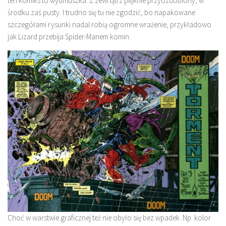
ten komiks to wydmuszka. Z zewnątrz pięknie przyozdobiony, w
środku zaś pusty. I trudno się tu nie zgodzić, bo napakowane
szczegółami rysunki nadal robią ogromne wrażenie, przykładowo
jak Lizard przebija Spider-Manem komin.
Choć w warstwie graficznej też nie obyło się bez wpadek. Np. kolor