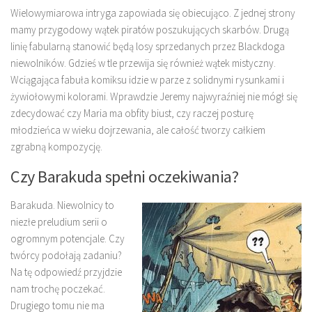
Wielowymiarowa intryga zapowiada się obiecująco. Z jednej strony
mamy przygodowy wątek piratów poszukujących skarbów. Drugą
linię fabularną stanowić będą losy sprzedanych przez Blackdoga
niewolników. Gdzieś w tle przewija się również wątek mistyczny.
Wciągająca fabuła komiksu idzie w parze z solidnymi rysunkami i
żywiołowymi kolorami. Wprawdzie Jeremy najwyraźniej nie mógł się
zdecydować czy Maria ma obfity biust, czy raczej posturę
młodzieńca w wieku dojrzewania, ale całość tworzy całkiem
zgrabną kompozycję.
Czy Barakuda spełni oczekiwania?
Barakuda. Niewolnicy to
niezłe preludium serii o
ogromnym potencjale. Czy
twórcy podołają zadaniu?
Na tę odpowiedź przyjdzie
nam trochę poczekać.
Drugiego tomu nie ma