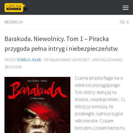
Skip to content
RECENZJA
0
Barakuda. Niewolnicy. Tom 1 – Piracka
przygoda pełna intryg i niebezpieczeństw
PRZEZ
IZABELA JULKE
· OPUBLIKOWANO
24/03/2017
· ZAKTUALIZOWANO
28/03/2025
Czarna piracka flaga ma w
sobie coś pociągającego.
Tym, którzy staną jej na
drodze, zwiastuje śmierć. Ci,
którzy ją wznoszą, to
przebiegłe, żądne przygód
wilki morskie. Czasem
bezzębni, czasem beznożni,