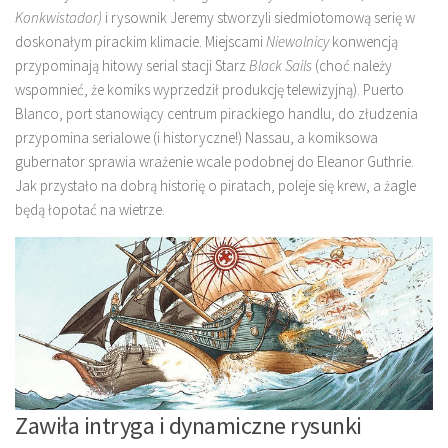
Konkwistador)
i rysownik Jeremy stworzyli siedmiotomową serię w
doskonałym pirackim klimacie. Miejscami
Niewolnicy
konwencją
przypominają hitowy serial stacji Starz
Black Sails
(choć należy
wspomnieć, że komiks wyprzedził produkcję telewizyjną). Puerto
Blanco, port stanowiący centrum pirackiego handlu, do złudzenia
przypomina serialowe (i historyczne!) Nassau, a komiksowa
gubernator sprawia wrażenie wcale podobnej do Eleanor Guthrie.
Jak przystało na dobrą historię o piratach, poleje się krew, a żagle
będą łopotać na wietrze.
Zawiła intryga i dynamiczne rysunki