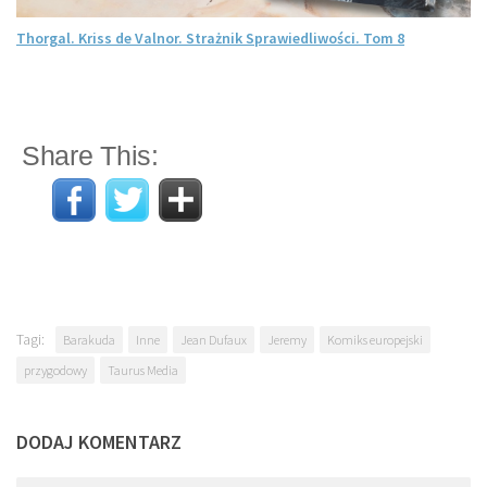
Thorgal. Kriss de Valnor. Strażnik Sprawiedliwości. Tom 8
Share This:
Tagi:
Barakuda
Inne
Jean Dufaux
Jeremy
Komiks europejski
przygodowy
Taurus Media
DODAJ KOMENTARZ