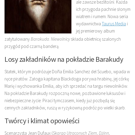
ale zawsze bezlitośni. Każda
ich przygoda pachnie słonym
wiatrem i rumem. Nowa seria
wydawnictwa
Taurus Media
i
jej premierowy album
zatytułowany
Barakuda
.
Niewolnicy
składa obietnicę szalonych
przygód pod czarną banderą.
Losy zakładników na pokładzie Barakudy
Statek, którym podróżuje Doña Emilia Sanchez del Scuebo, wpada w
ręce piratów. Załoga kapitana Blackdoga porywa hrabinę, jej córkę
Marię i wychowanka Emilia, aby ich sprzedać na targu niewolników.
Na pokładzie Barakudy rozpoczną nowe, pozbawione luksusów i
niebezpieczne życie. Piraci tymczasem, kiedy już pozbędą się
cennych zakładników, ruszą w ryzykowną podróż po wielki skarb.
Twórcy i klimat opowieści
Scenarzysta Jean Dufaux (
Skarga Utraconych Ziem, Dżinn,