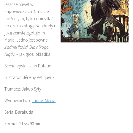
jeszcze nawet w
zapowiedziach. Na razie
możemy się tylko domyślać,
co czeka załogę Barakudy i
jaką zemstę zgotuje im
Maria. Jedno jest pewne.
Żadnej litości. Dla nikogo.
Nigdy. –
jak głosi okładka.
Scenarzysta: Jean Dufaux
Ilustrator: Jérémy Petiqueux
Tłumacz: Jakub Syty
Wydawnictwo:
Taurus Media
Seria: Barakuda
Format: 215×290 mm