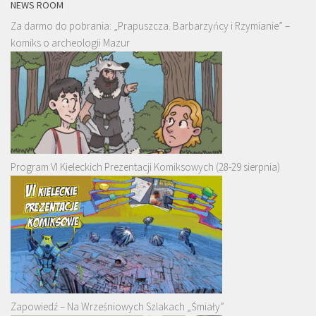
NEWS ROOM
Za darmo do pobrania: „Prapuszcza. Barbarzyńcy i Rzymianie” –
komiks o archeologii Mazur
Program VI Kieleckich Prezentacji Komiksowych (28-29 sierpnia)
Zapowiedź – Na Wrześniowych Szlakach „Śmiały”