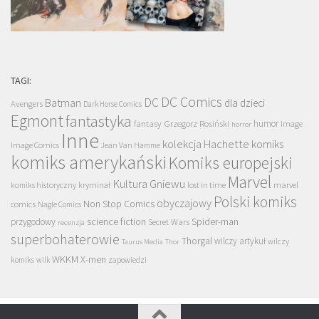
TAGI:
DC Comics
DC
Batman
dla dzieci
Avengers
Dark Horse Comics
Egmont
fantastyka
Grzegorz Rosiński
humor
fantasy
Image
horror
Inne
kolekcja Hachette
komiks
Image Comics
Jean Van Hamme
komiks amerykański
Komiks europejski
Marvel
Kultura Gniewu
komiks historyczny
kryminał
lost in time
marvel
Polski komiks
obyczajowy
Non Stop Comics
comics
Nagle Comics
science fiction
Spider-man
przygodowy
Secret Wars
recenzja
superbohaterowie
Thorgal
wilczy artykuł
wilczy
Taurus Media
Thor
WKKM
X-men
komiks
wilk
zapowiedzi